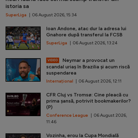
istoria sa
SuperLiga
| 06 August 2026, 15:34
Ioan Andone, atac dur la adresa lui
Gnahore după transferul la FCSB
SuperLiga
| 06 August 2026, 13:24
Neymar a provocat un
VIDEO
scandal uriaș în Brazilia și acum riscă
suspendarea
Internațional
| 06 August 2026, 12:11
CFR Cluj vs Tromsø: Cine pleacă cu
prima șansă, potrivit bookmakerilor?
(P)
Conference League
| 06 August 2026,
11:46
Vozinha, erou la Cupa Mondială