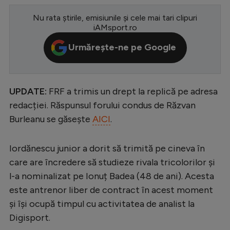
Serie A
Nu rata știrile, emisiunile și cele mai tari clipuri
iAMsport.ro
Bundesliga
Urmărește-ne pe Google
Ligue 1
Campionate
Starurile fotbalului
UPDATE:
FRF a trimis un drept la replică pe adresa
redacției. Răspunsul forului condus de Răzvan
EURO 2024
Burleanu se găsește
AICI
.
Stranieri
Clasamente
Iordănescu junior a dorit să trimită pe cineva în
care are încredere să studieze rivala tricolorilor și
l-a nominalizat pe Ionuț Badea (48 de ani). Acesta
este antrenor liber de contract în acest moment
Tenis
și își ocupă timpul cu activitatea de analist la
Digisport.
Handbal