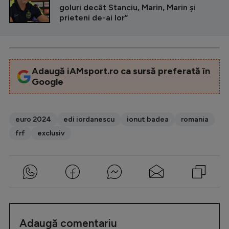
goluri decât Stanciu, Marin, Marin şi
prieteni de-ai lor”
Adaugă iAMsport.ro ca sursă preferată în
Google
euro 2024
edi iordanescu
ionut badea
romania
frf
exclusiv
Adaugă comentariu