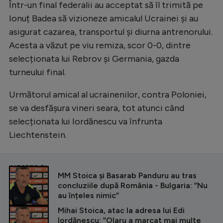
Într-un final federalii au acceptat să îl trimită pe
Ionuț Badea să vizioneze amicalul Ucrainei și au
asigurat cazarea, transportul și diurna antrenorului.
Acesta a văzut pe viu remiza, scor 0-0, dintre
selecționata lui Rebrov și Germania, gazda
turneului final.
Următorul amical al ucrainenilor, contra Poloniei,
se va desfășura vineri seara, tot atunci când
selecționata lui Iordănescu va înfrunta
Liechtenstein.
CITEȘTE ȘI
MM Stoica și Basarab Panduru au tras
concluziile după România - Bulgaria: ”Nu
au înțeles nimic”
Mihai Stoica, atac la adresa lui Edi
Iordănescu: ”Olaru a marcat mai multe