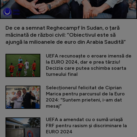
De ce a semnat Reghecampf în Sudan, o țară
măcinată de război civil: ”Obiectivul este să
ajungă la milioanele de euro din Arabia Saudită”
UEFA recunoaște o eroare imensă de
la EURO 2024, dar e prea târziu!
Decizia care putea schimba soarta
turneului final
Selecționerul felicitat de Ciprian
Marica pentru parcursul de la Euro
2024: ”Suntem prieteni, i-am dat
mesaj”
UEFA a amendat cu o sumă uriașă
FRF pentru rasism și discriminare la
EURO 2024