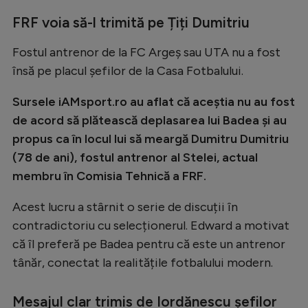
Natație
FRF voia să-l trimită pe Țiți Dumitriu
Formula 1
Fostul antrenor de la FC Argeș sau UTA nu a fost
Gimnastică
însă pe placul șefilor de la Casa Fotbalului.
Auto
Sursele iAMsport.ro au aflat că aceștia nu au fost
Rugby
de acord să plătească deplasarea lui Badea și au
propus ca în locul lui să meargă Dumitru Dumitriu
Ciclism
(78 de ani), fostul antrenor al Stelei, actual
Alte sporturi
membru în Comisia Tehnică a FRF.
JO 2024
Acest lucru a stârnit o serie de discuții în
JO 2026
contradictoriu cu selecționerul. Edward a motivat
că îl preferă pe Badea pentru că este un antrenor
tânăr, conectat la realitățile fotbalului modern.
Mesajul clar trimis de Iordănescu șefilor