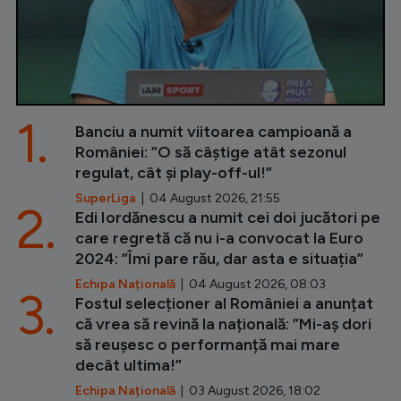
1.
Banciu a numit viitoarea campioană a
României: ”O să câștige atât sezonul
regulat, cât și play-off-ul!”
SuperLiga
| 04 August 2026, 21:55
2.
Edi Iordănescu a numit cei doi jucători pe
care regretă că nu i-a convocat la Euro
2024: ”Îmi pare rău, dar asta e situația”
Echipa Națională
| 04 August 2026, 08:03
3.
Fostul selecționer al României a anunțat
că vrea să revină la națională: ”Mi-aș dori
să reușesc o performanță mai mare
decât ultima!”
Echipa Națională
| 03 August 2026, 18:02