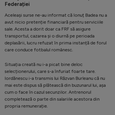
Intră în cont
Federației
Creează cont
Aceleași surse ne-au informat că Ionuț Badea nu a
avut nicio pretenție financiară pentru serviciile
sale. Acesta a dorit doar ca FRF să asigure
transportul, cazarea și o diurnă pe perioada
deplasării, lucru refuzat în prima instanță de forul
care conduce fotbalul românesc.
Situația creată nu i-a picat bine deloc
selecționerului, care s-a înfuriat foarte tare.
Iordănescu i-a transmis lui Răzvan Burleanu că nu
mai este dispus să plătească din buzunarul lui, așa
cum o face în cazul secunzilor. Antrenorul
completează o parte din salariile acestora din
propria remunerație.