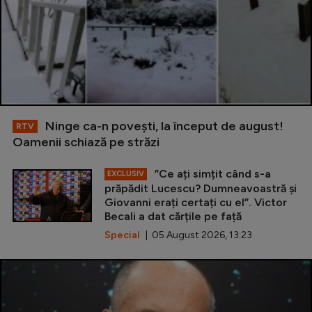
Ninge ca-n povești, la început de august!
RTV
Oamenii schiază pe străzi
”Ce ați simțit când s-a
EXCLUSIV
prăpădit Lucescu? Dumneavoastră și
Giovanni erați certați cu el”. Victor
Becali a dat cărțile pe față
Special
| 05 August 2026, 13:23