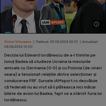
Special
Diverse
Inedit
Clasamente
Victor Vrînceanu
| Publicat: 05.06.2024 20:23 | Actualizat:
06.06.2024 10:00
Decizia lui Edward Iordănescu de a-l trimite pe
Champions League
Ionuț Badea să studieze Ucraina la meciurile
amicale cu Germania (0-0) și cu Polonia (de vineri
Europa League
seara) a tensionat relațiile dintre selecționer și
Conference League
conducerea FRF. Sursele iAMsport.ro dezvăluie
CM 2026
că federalii nu au vrut să ii plăteasca nici măcar
bilete de avion lui Badea, fapt ce a stârnit furia lui
Premier League
Iordănescu.
LaLiga