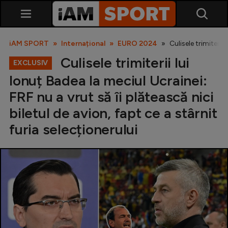
iAM SPORT
Internațional
EURO 2024
Culisele trimiterii 
Culisele trimiterii lui
EXCLUSIV
Ionuț Badea la meciul Ucrainei:
FRF nu a vrut să îi plătească nici
biletul de avion, fapt ce a stârnit
furia selecționerului
SuperLiga
Liga 2
Cupa României
Echipa Națională
U21
Fotbal feminin