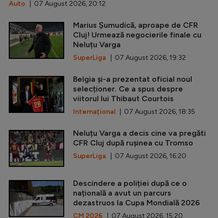
Auto
| 07 August 2026, 20:12
Marius Șumudică, aproape de CFR
Cluj! Urmează negocierile finale cu
Neluțu Varga
SuperLiga
| 07 August 2026, 19:32
Belgia și-a prezentat oficial noul
selecționer. Ce a spus despre
viitorul lui Thibaut Courtois
Internațional
| 07 August 2026, 18:35
Neluțu Varga a decis cine va pregăti
CFR Cluj după rușinea cu Tromso
SuperLiga
| 07 August 2026, 16:20
Descindere a poliției după ce o
națională a avut un parcurs
dezastruos la Cupa Mondială 2026
CM 2026
| 07 August 2026, 15:20