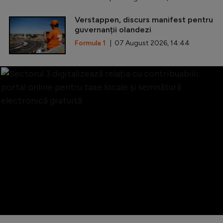
Verstappen, discurs manifest pentru
guvernanții olandezi
Formula 1
| 07 August 2026, 14:44