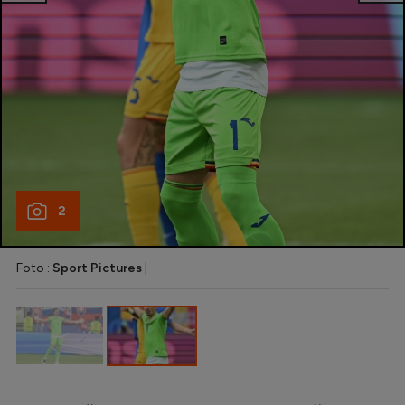
Intră în cont
Creează cont
2
Foto :
Sport Pictures
|