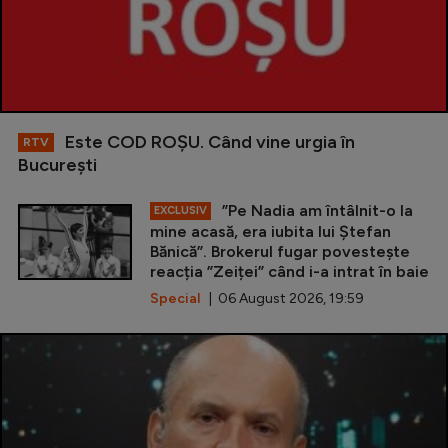
Este COD ROŞU. Când vine urgia în
RTV
Bucureşti
”Pe Nadia am întâlnit-o la
EXCLUSIV
mine acasă, era iubita lui Ștefan
Bănică”. Brokerul fugar povestește
reacția ”Zeiței” când i-a intrat în baie
Special
| 06 August 2026, 19:59