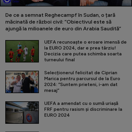
De ce a semnat Reghecampf în Sudan, o țară
măcinată de război civil: ”Obiectivul este să
ajungă la milioanele de euro din Arabia Saudită”
UEFA recunoaște o eroare imensă de
la EURO 2024, dar e prea târziu!
Decizia care putea schimba soarta
turneului final
Selecționerul felicitat de Ciprian
Marica pentru parcursul de la Euro
2024: ”Suntem prieteni, i-am dat
mesaj”
UEFA a amendat cu o sumă uriașă
FRF pentru rasism și discriminare la
EURO 2024