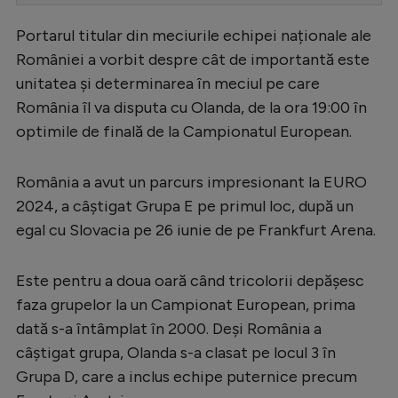
Serie A
Portarul titular din meciurile echipei naționale ale
Bundesliga
României a vorbit despre cât de importantă este
unitatea și determinarea în meciul pe care
Ligue 1
România îl va disputa cu Olanda, de la ora 19:00 în
Campionate
optimile de finală de la Campionatul European.
Starurile fotbalului
România a avut un parcurs impresionant la EURO
EURO 2024
2024, a câștigat Grupa E pe primul loc, după un
Stranieri
egal cu Slovacia pe 26 iunie de pe Frankfurt Arena.
Clasamente
Este pentru a doua oară când tricolorii depășesc
faza grupelor la un Campionat European, prima
dată s-a întâmplat în 2000. Deși România a
Tenis
câștigat grupa, Olanda s-a clasat pe locul 3 în
Grupa D, care a inclus echipe puternice precum
Handbal