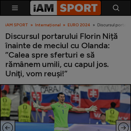
iAM SPORT
Internațional
EURO 2024
Discursul portarulu
Discursul portarului Florin Niță
înainte de meciul cu Olanda:
”Calea spre sferturi e să
rămânem umili, cu capul jos.
Uniţi, vom reuşi!”
SuperLiga
Liga 2
Cupa României
Echipa Națională
U21
Fotbal feminin