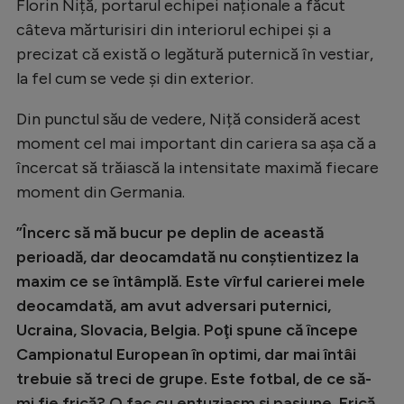
Florin Niță, portarul echipei naționale a făcut
câteva mărturisiri din interiorul echipei și a
precizat că există o legătură puternică în vestiar,
la fel cum se vede și din exterior.
Din punctul său de vedere, Niță consideră acest
moment cel mai important din cariera sa așa că a
încercat să trăiască la intensitate maximă fiecare
moment din Germania.
”Încerc să mă bucur pe deplin de această
perioadă, dar deocamdată nu conştientizez la
maxim ce se întâmplă. Este vîrful carierei mele
deocamdată, am avut adversari puternici,
Ucraina, Slovacia, Belgia. Poţi spune că începe
Campionatul European în optimi, dar mai întâi
trebuie să treci de grupe. Este fotbal, de ce să-
mi fie frică? O fac cu entuziasm şi pasiune. Frică