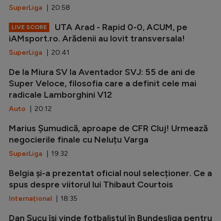
SuperLiga
| 20:58
UTA Arad - Rapid 0-0, ACUM, pe
LIVE SCORE
iAMsport.ro. Arădenii au lovit transversala!
SuperLiga
| 20:41
De la Miura SV la Aventador SVJ: 55 de ani de
Super Veloce, filosofia care a definit cele mai
radicale Lamborghini V12
Auto
| 20:12
Marius Șumudică, aproape de CFR Cluj! Urmează
negocierile finale cu Neluțu Varga
SuperLiga
| 19:32
Belgia și-a prezentat oficial noul selecționer. Ce a
spus despre viitorul lui Thibaut Courtois
Internațional
| 18:35
Dan Șucu își vinde fotbalistul în Bundesliga pentru