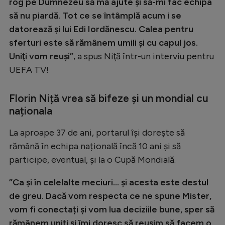
rog pe Dumnezeu să mă ajute şi să-mi fac echipa
să nu piardă. Tot ce se întâmplă acum i se
datorează şi lui Edi Iordănescu. Calea pentru
sferturi este să rămânem umili şi cu capul jos.
Uniţi vom reuşi”
, a spus Niţă într-un interviu pentru
UEFA TV!
Florin Niță vrea să bifeze și un mondial cu
naționala
La aproape 37 de ani, portarul își dorește să
rămână în echipa națională încă 10 ani și să
participe, eventual, și la o Cupă Mondială.
”Ca și în celelalte meciuri… și acesta este destul
de greu. Dacă vom respecta ce ne spune Mister,
vom fi conectați și vom lua deciziile bune, sper să
rămânem uniți și îmi doresc să reușim să facem o