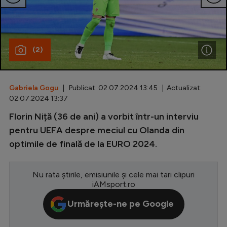
Special
Diverse
(2)
Inedit
Clasamente
Gabriela Gogu
| Publicat: 02.07.2024 13:45 | Actualizat:
02.07.2024 13:37
Florin Niță (36 de ani) a vorbit într-un interviu
Champions League
pentru UEFA despre meciul cu Olanda din
optimile de finală de la EURO 2024.
Europa League
Conference League
Nu rata știrile, emisiunile și cele mai tari clipuri
iAMsport.ro
CM 2026
Urmărește-ne pe Google
Premier League
LaLiga