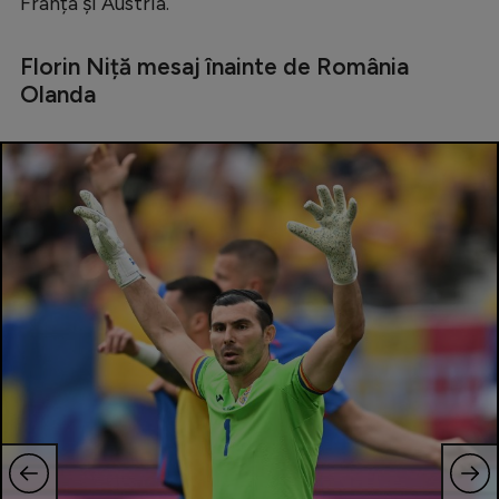
Franța și Austria.
Natație
Florin Niță mesaj înainte de România
Formula 1
Olanda
Gimnastică
Auto
Rugby
Ciclism
Alte sporturi
JO 2024
JO 2026