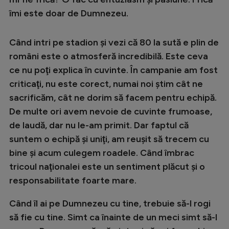
îmi este doar de Dumnezeu.
Când intri pe stadion şi vezi că 80 la sută e plin de
români este o atmosferă incredibilă. Este ceva
ce nu poţi explica în cuvinte. În campanie am fost
criticaţi, nu este corect, numai noi ştim cât ne
sacrificăm, cât ne dorim să facem pentru echipă.
De multe ori avem nevoie de cuvinte frumoase,
de laudă, dar nu le-am primit. Dar faptul că
suntem o echipă şi uniţi, am reuşit să trecem cu
bine şi acum culegem roadele. Când îmbrac
tricoul naţionalei este un sentiment plăcut şi o
responsabilitate foarte mare.
Când îl ai pe Dumnezeu cu tine, trebuie să-l rogi
să fie cu tine. Simt ca înainte de un meci simt să-l