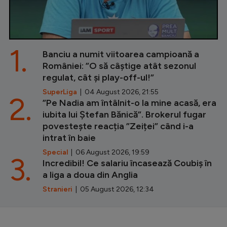
1.
Banciu a numit viitoarea campioană a
României: ”O să câștige atât sezonul
regulat, cât și play-off-ul!”
SuperLiga
| 04 August 2026, 21:55
2.
”Pe Nadia am întâlnit-o la mine acasă, era
iubita lui Ștefan Bănică”. Brokerul fugar
povestește reacția ”Zeiței” când i-a
intrat în baie
Special
| 06 August 2026, 19:59
3.
Incredibil! Ce salariu încasează Coubiș în
a liga a doua din Anglia
Stranieri
| 05 August 2026, 12:34