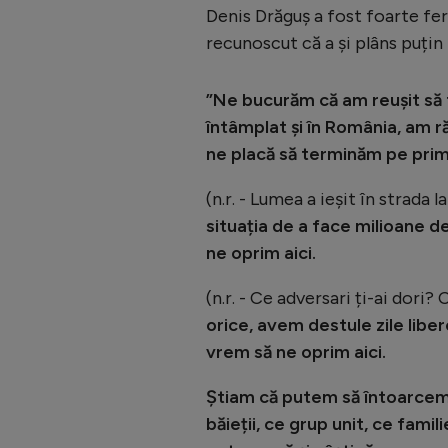
Denis Drăguș a fost foarte fer
recunoscut că a și plâns puțin 
”Ne bucurăm că am reușit să 
întâmplat și în România, am r
ne placă să terminăm pe primu
(n.r. - Lumea a ieșit în strada 
situația de a face milioane de
ne oprim aici.
(n.r. - Ce adversari ți-ai dori
orice, avem destule zile libe
vrem să ne oprim aici.
Știam că putem să întoarcem
băieții, ce grup unit, ce famil