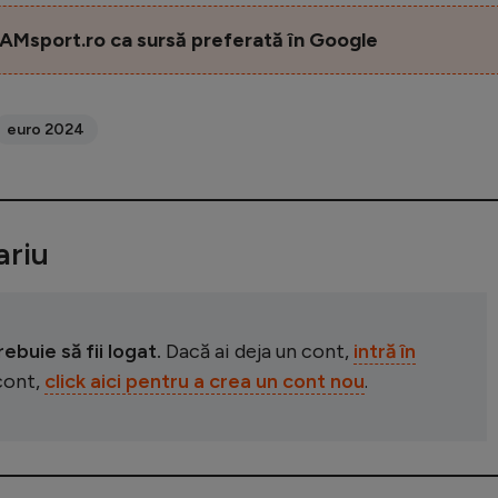
AMsport.ro ca sursă preferată în Google
euro 2024
riu
buie să fii logat.
Dacă ai deja un cont,
intră în
 cont,
click aici pentru a crea un cont nou
.