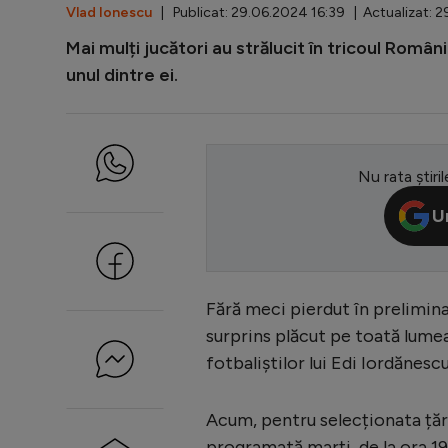
Vlad Ionescu
| Publicat: 29.06.2024 16:39 | Actualizat: 
Mai mulți jucători au strălucit în tricoul Româ
unul dintre ei.
Nu rata știril
U
Fără meci pierdut în prelimin
surprins plăcut pe toată lumea.
fotbaliștilor lui Edi Iordănesc
Acum, pentru selecționata țăr
programată marți, de la ora 19