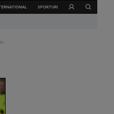
TERNATIONAL
SPORTURI
tul naționalei: ”Și-a găsit cadența”