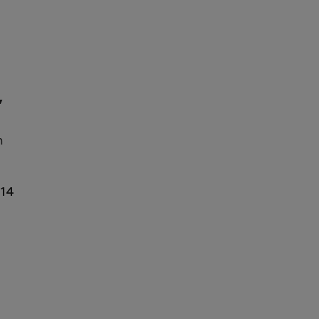
”
n
 14