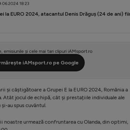
29.06.2024 18:23
niei la EURO 2024, atacantul Denis Drăguș (24 de ani) fi
e, emisiunile și cele mai tari clipuri iAMsport.ro
rmărește iAMsport.ro pe Google
arii și câștigătoare a Grupei E la EURO 2024, România a
 Atât jocul de echipă, cât și prestațiile individuale ale
u și-au spus cuvântul.
ii noastre urmează confruntarea cu Olanda, din optimi,
:00.