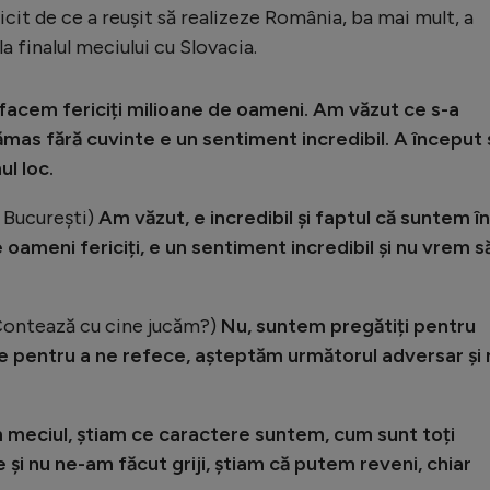
icit de ce a reușit să realizeze România, ba mai mult, a
la finalul meciului cu Slovacia.
facem fericiți milioane de oameni. Am văzut ce s-a
ămas fără cuvinte e un sentiment incredibil. A început 
l loc.
la București)
Am văzut, e incredibil și faptul că suntem în
 oameni fericiți, e un sentiment incredibil și nu vrem s
? Contează cu cine jucăm?)
Nu, suntem pregătiți pentru
re pentru a ne refece, așteptăm următorul adversar și 
 meciul, știam ce caractere suntem, cum sunt toți
ie și nu ne-am făcut griji, știam că putem reveni, chiar