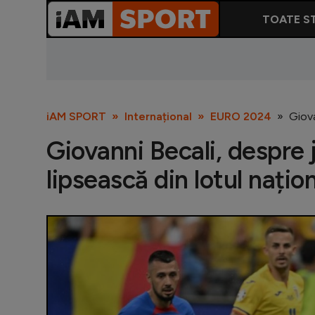
TOATE ST
iAM SPORT
Internațional
EURO 2024
Giova
Giovanni Becali, despre 
lipsească din lotul națio