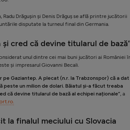
 Radu Drăgușin și Denis Drăguș se află printre jucătorii
untările disputate la turneul final din Germania.
 și cred că devine titularul de bază
nsiderat unul dintre cei mai buni jucători ai României î
ste și impresarul Giovanni Becali.
ur pe Gaziantep. A plecat (n.r. la Trabzonspor) că a dat
gă peste un milion de dolari. Băiatul și-a făcut treaba
red că devine titularul de bază al echipei naționale”
, a
ort.ro.
it la finalul meciului cu Slovacia