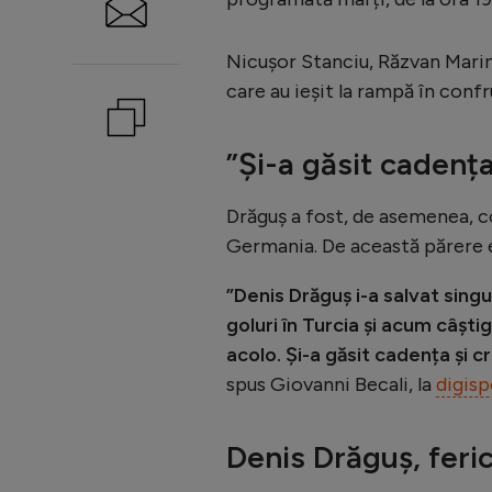
Nicușor Stanciu, Răzvan Marin,
care au ieșit la rampă în confr
”Și-a găsit cadența
Drăguș a fost, de asemenea, co
Germania. De această părere e
”Denis Drăguș i-a salvat sing
goluri în Turcia și acum câști
acolo. Și-a găsit cadența și c
spus Giovanni Becali, la
digisp
Denis Drăguș, feric