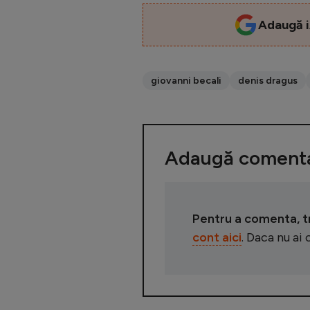
Adaugă i
giovanni becali
denis dragus
Adaugă comenta
Pentru a comenta, tre
cont aici
. Daca nu ai