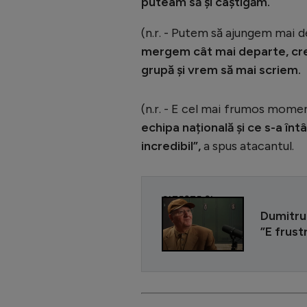
puteam să și câștigăm.
(n.r. - Putem să ajungem mai 
mergem cât mai departe, cred 
grupă și vrem să mai scriem.
(n.r. - E cel mai frumos momen
echipa națională și ce s-a întâ
incredibil”,
a spus atacantul.
CITEȘTE ȘI
Dumitru 
”E frust