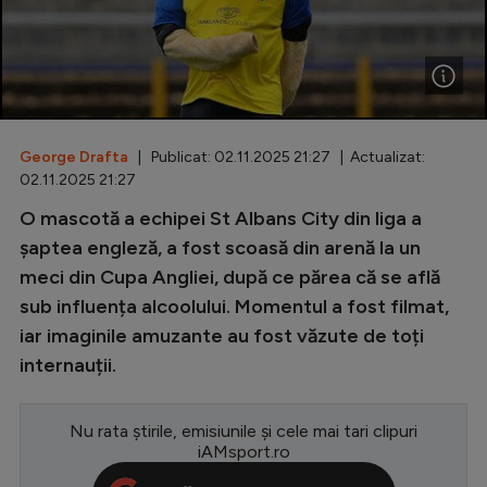
Special
Diverse
Inedit
George Drafta
| Publicat: 02.11.2025 21:27 | Actualizat:
Clasamente
02.11.2025 21:27
O mascotă a echipei St Albans City din liga a
șaptea engleză, a fost scoasă din arenă la un
meci din Cupa Angliei, după ce părea că se află
Champions League
sub influența alcoolului. Momentul a fost filmat,
Europa League
iar imaginile amuzante au fost văzute de toți
Conference League
internauții.
CM 2026
Nu rata știrile, emisiunile și cele mai tari clipuri
Premier League
iAMsport.ro
LaLiga