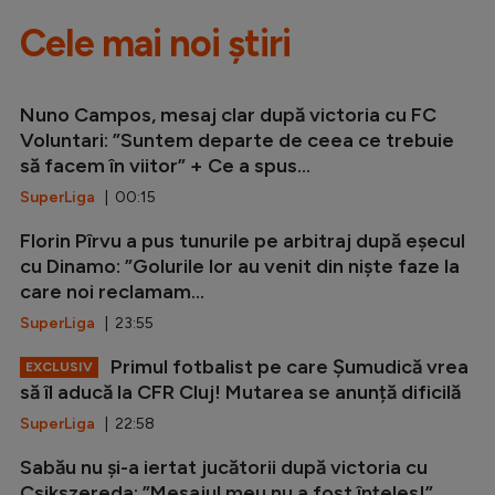
Cele mai noi știri
Nuno Campos, mesaj clar după victoria cu FC
Voluntari: ”Suntem departe de ceea ce trebuie
să facem în viitor” + Ce a spus...
SuperLiga
| 00:15
Florin Pîrvu a pus tunurile pe arbitraj după eșecul
cu Dinamo: ”Golurile lor au venit din niște faze la
care noi reclamam...
SuperLiga
| 23:55
Primul fotbalist pe care Șumudică vrea
EXCLUSIV
să îl aducă la CFR Cluj! Mutarea se anunță dificilă
SuperLiga
| 22:58
Sabău nu și-a iertat jucătorii după victoria cu
Csikszereda: ”Mesajul meu nu a fost înțeles!”