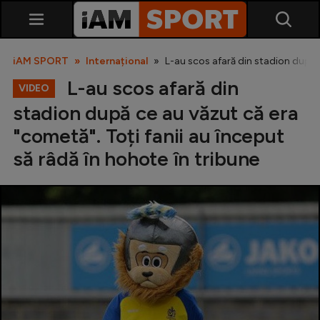
iAM SPORT
Internațional
L-au scos afară din stadion după c
L-au scos afară din
VIDEO
stadion după ce au văzut că era
"cometă". Toți fanii au început
să râdă în hohote în tribune
SuperLiga
Liga 2
Cupa României
Echipa Națională
U21
Fotbal feminin