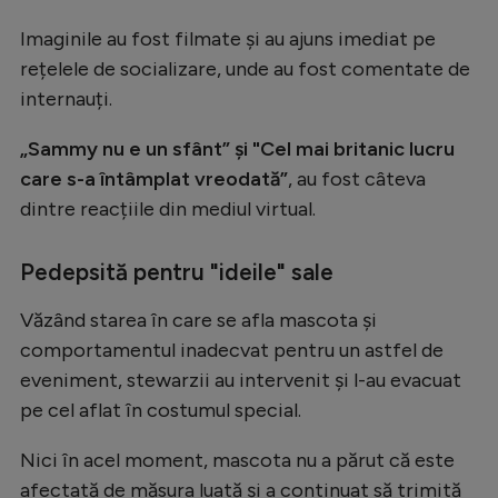
Intră în cont
Imaginile au fost filmate și au ajuns imediat pe
Creează cont
rețelele de socializare, unde au fost comentate de
internauți.
„Sammy nu e un sfânt” și "Cel mai britanic lucru
care s-a întâmplat vreodată”
, au fost câteva
dintre reacțiile din mediul virtual.
Pedepsită pentru "ideile" sale
Văzând starea în care se afla mascota și
comportamentul inadecvat pentru un astfel de
eveniment, stewarzii au intervenit și l-au evacuat
pe cel aflat în costumul special.
Nici în acel moment, mascota nu a părut că este
afectată de măsura luată și a continuat să trimită