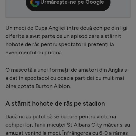
Urmărește-ne pe Google
Serie A
Bundesliga
Un meci de Cupa Angliei între două echipe din ligi
Ligue 1
diferite a avut parte de un episod care a stârnit
Campionate
hohote de râs pentru spectatorii prezenți la
evenimentul cu pricina.
Starurile fotbalului
EURO 2024
O mascotă a unei formații de amatori din Anglia s-
Stranieri
a dat în spectacol cu ocazia partidei cu mult mai
bine cotata Burton Albion.
Clasamente
A stârnit hohote de râs pe stadion
Dacă nu au putut să se bucure pentru victoria
Tenis
echipei lor, fanii micuței St Albans City măcar s-au
Handbal
amuzat venind la meci. Înfrângerea cu 6-0 a rămas