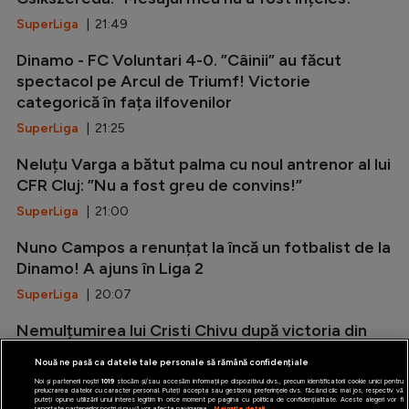
SuperLiga
| 21:49
Dinamo - FC Voluntari 4-0. ”Câinii” au făcut
spectacol pe Arcul de Triumf! Victorie
categorică în fața ilfovenilor
SuperLiga
| 21:25
Neluțu Varga a bătut palma cu noul antrenor al lui
CFR Cluj: ”Nu a fost greu de convins!”
SuperLiga
| 21:00
Nuno Campos a renunțat la încă un fotbalist de la
Dinamo! A ajuns în Liga 2
SuperLiga
| 20:07
Nemulțumirea lui Cristi Chivu după victoria din
amicalul cu Juventus: ”Nu suntem pregătiți!”
Nouă ne pasă ca datele tale personale să rămână confidențiale
Serie A
| 19:20
Noi și partenerii noștri
1019
stocăm și/sau accesăm informații pe dispozitivul dvs., precum identificatorii cookie unici pentru
prelucrarea datelor cu caracter personal. Puteți accepta sau gestiona preferințele dvs. făcând clic mai jos, respectiv vă
puteți opune utilizării unui interes legitim în orice moment pe pagina cu politica de confidențialitate. Aceste alegeri vor fi
raportate partenerilor noștri și nu vă vor afecta navigarea.
Mai multe detalii