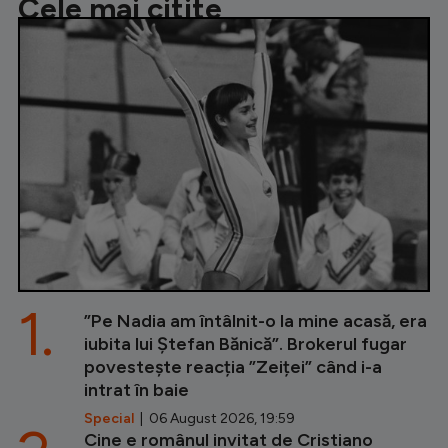
Cele mai citite
1.
”Pe Nadia am întâlnit-o la mine acasă, era
iubita lui Ștefan Bănică”. Brokerul fugar
povestește reacția ”Zeiței” când i-a
intrat în baie
Special
| 06 August 2026, 19:59
Cine e românul invitat de Cristiano