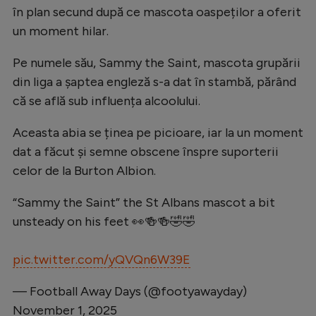
în plan secund după ce mascota oaspeților a oferit
Natație
un moment hilar.
Formula 1
Pe numele său, Sammy the Saint, mascota grupării
Gimnastică
din liga a șaptea engleză s-a dat în stambă, părând
Auto
că se află sub influența alcoolului.
Rugby
Aceasta abia se ținea pe picioare, iar la un moment
Ciclism
dat a făcut și semne obscene înspre suporterii
celor de la Burton Albion.
Alte sporturi
JO 2024
“Sammy the Saint” the St Albans mascot a bit
unsteady on his feet 👀🍻🍻🤣🤣
JO 2026
pic.twitter.com/yQVQn6W39E
— Football Away Days (@footyawayday)
November 1, 2025