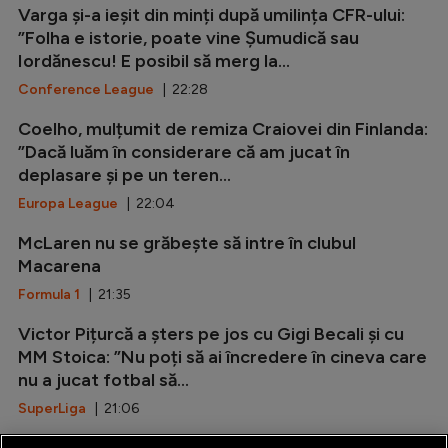
Varga și-a ieșit din minți după umilința CFR-ului:
”Folha e istorie, poate vine Șumudică sau
Iordănescu! E posibil să merg la...
Conference League
| 22:28
Coelho, mulțumit de remiza Craiovei din Finlanda:
”Dacă luăm în considerare că am jucat în
deplasare și pe un teren...
Europa League
| 22:04
McLaren nu se grăbește să intre în clubul
Macarena
Formula 1
| 21:35
Victor Pițurcă a șters pe jos cu Gigi Becali și cu
MM Stoica: ”Nu poți să ai încredere în cineva care
nu a jucat fotbal să...
SuperLiga
| 21:06
Marca: ”Rodri i-a spus da Barcelonei!”