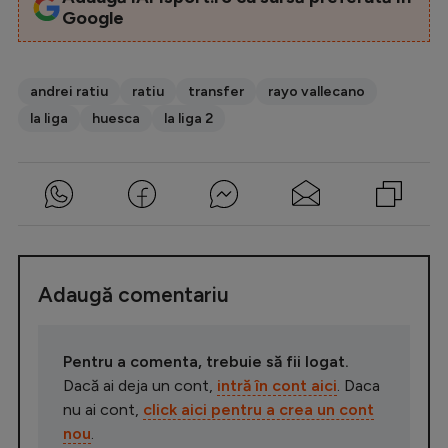
Google
andrei ratiu
ratiu
transfer
rayo vallecano
la liga
huesca
la liga 2
Adaugă comentariu
Pentru a comenta, trebuie să fii logat.
Dacă ai deja un cont,
intră în cont aici
. Daca
nu ai cont,
click aici pentru a crea un cont
nou
.