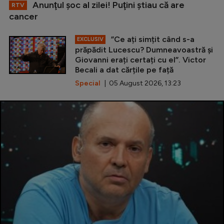
Anunţul şoc al zilei! Puţini ştiau că are
RTV
cancer
”Ce ați simțit când s-a
EXCLUSIV
prăpădit Lucescu? Dumneavoastră și
Giovanni erați certați cu el”. Victor
Becali a dat cărțile pe față
Special
| 05 August 2026, 13:23