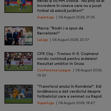
Becali și cu MM Stoica: ”Nu poți să ai
încredere în cineva care nu a jucat
fotbal să aducă jucători!”
SuperLiga
| 06 August 2026, 21:06
Marca: ”Rodri i-a spus da
Barcelonei!”
LaLiga
| 06 August 2026, 20:37
CFR Cluj - Tromso 0-5. Coșmarul
nordic continuă pentru ardeleni!
Rezultat umilitor în Gruia
Conference League
| 06 August 2026,
19:30
”Transferul anului în România!”. Edi
Iordănescu a dat verdictul despre
fotbalistul care a semnat cu Rapid
SuperLiga
| 06 August 2026, 18:47