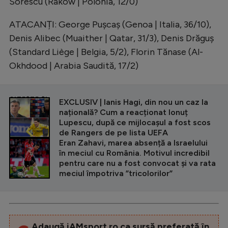
Sorescu (Raków | Polonia, 12/0)
ATACANȚI: George Pușcaș (Genoa | Italia, 36/10),
Denis Alibec (Muaither | Qatar, 31/3), Denis Drăguș
(Standard Liège | Belgia, 5/2), Florin Tănase (Al-
Okhdood | Arabia Saudită, 17/2)
CITEȘTE ȘI
EXCLUSIV | Ianis Hagi, din nou un caz la
națională? Cum a reacționat Ionuț
Lupescu, după ce mijlocașul a fost scos
de Rangers de pe lista UEFA
Eran Zahavi, marea absență a Israelului
în meciul cu România. Motivul incredibil
pentru care nu a fost convocat și va rata
meciul împotriva ”tricolorilor”
Adaugă iAMsport.ro ca sursă preferată în