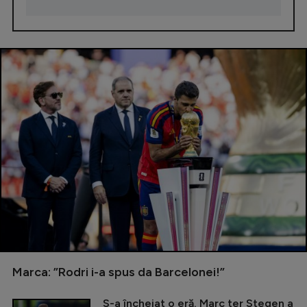
Marca: ”Rodri i-a spus da Barcelonei!”
S-a încheiat o eră. Marc ter Stegen a