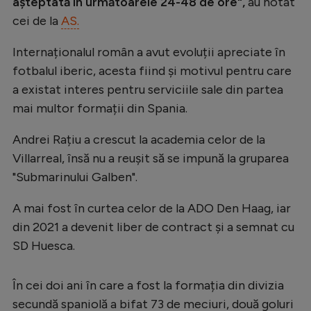
așteptată în următoarele 24-48 de ore",
au notat
Natație
cei de la
AS.
Formula 1
Internaționalul român a avut evoluții apreciate în
Gimnastică
fotbalul iberic, acesta fiind și motivul pentru care
a existat interes pentru serviciile sale din partea
Auto
mai multor formații din Spania.
Rugby
Andrei Rațiu a crescut la academia celor de la
Ciclism
Villarreal, însă nu a reușit să se impună la gruparea
Alte sporturi
"Submarinului Galben".
JO 2024
A mai fost în curtea celor de la ADO Den Haag, iar
JO 2026
din 2021 a devenit liber de contract și a semnat cu
SD Huesca.
În cei doi ani în care a fost la formația din divizia
secundă spaniolă a bifat 73 de meciuri, două goluri