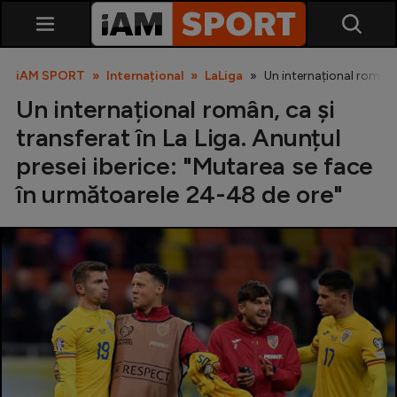
iAM SPORT
Internațional
LaLiga
Un internațional român, 
Un internațional român, ca și
transferat în La Liga. Anunțul
presei iberice: "Mutarea se face
în următoarele 24-48 de ore"
SuperLiga
Liga 2
Cupa României
Echipa Națională
U21
Fotbal feminin