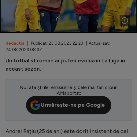
Special
Diverse
Inedit
Redactia
| Publicat: 23.08.2023 22:23 | Actualizat:
Clasamente
24.08.2023 08:37
Un fotbalist român ar putea evolua în La Liga în
aceast sezon.
Champions League
Nu rata știrile, emisiunile și cele mai tari clipuri
Europa League
iAMsport.ro
Conference League
Urmărește-ne pe Google
CM 2026
Premier League
Andrei Rațiu (25 de ani) este dorit insistent de cei
LaLiga