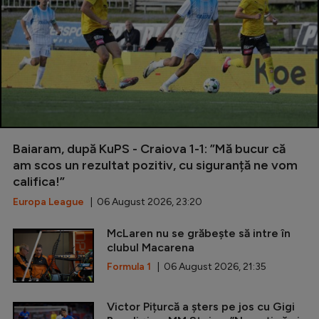
Baiaram, după KuPS - Craiova 1-1: ”Mă bucur că
am scos un rezultat pozitiv, cu siguranță ne vom
califica!”
Europa League
| 06 August 2026, 23:20
McLaren nu se grăbește să intre în
clubul Macarena
Formula 1
| 06 August 2026, 21:35
Victor Pițurcă a șters pe jos cu Gigi