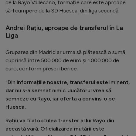
de la Rayo Vallecano, formație care este aproape
Serie A
să-l cumpere de la SD Huesca, din liga secundă.
Bundesliga
Andrei Rațiu, aproape de transferul în La
Ligue 1
Liga
Campionate
Gruparea din Madrid ar urma să plătească o sumă
Starurile fotbalului
cuprinsă între 500.000 de euro și 1.000.000 de
EURO 2024
euro, conform presei iberice.
Stranieri
"Din informațiile noastre, transferul este iminent,
Clasamente
dar nu s-a semnat nimic. Jucătorul vrea să
semneze cu Rayo, iar oferta a convins-o pe
Huesca.
Tenis
Rațiu va fi al optulea transfer al lui Rayo din
această vară. Oficializarea mutării este
Handbal