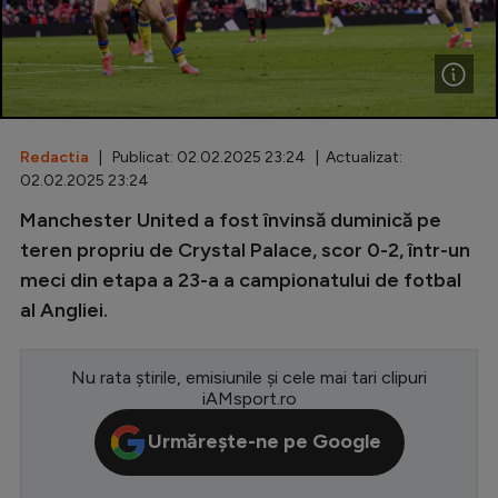
Special
Diverse
Inedit
Redactia
| Publicat: 02.02.2025 23:24 | Actualizat:
Clasamente
02.02.2025 23:24
Manchester United a fost învinsă duminică pe
teren propriu de Crystal Palace, scor 0-2, într-un
meci din etapa a 23-a a campionatului de fotbal
Champions League
al Angliei.
Europa League
Conference League
Nu rata știrile, emisiunile și cele mai tari clipuri
iAMsport.ro
CM 2026
Urmărește-ne pe Google
Premier League
LaLiga