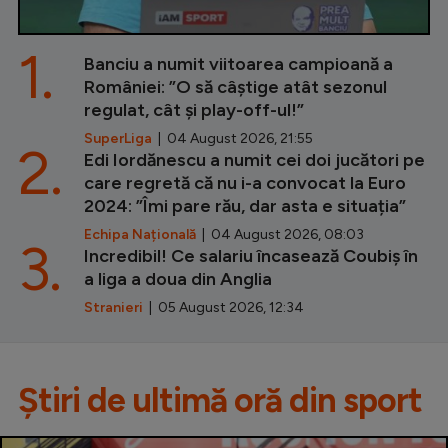
1.
Banciu a numit viitoarea campioană a
României: ”O să câștige atât sezonul
regulat, cât și play-off-ul!”
SuperLiga
| 04 August 2026, 21:55
2.
Edi Iordănescu a numit cei doi jucători pe
care regretă că nu i-a convocat la Euro
2024: ”Îmi pare rău, dar asta e situația”
Echipa Națională
| 04 August 2026, 08:03
3.
Incredibil! Ce salariu încasează Coubiș în
a liga a doua din Anglia
Stranieri
| 05 August 2026, 12:34
Știri de ultimă oră din sport