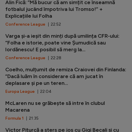
Alin Fică: ”Mă bucur că am simțit ce înseamnă
fotbalul jucând împotriva lui Tromso!” +
Explicațiile lui Folha
Conference League
| 22:52
Varga și-a ieșit din minți după umilința CFR-ului:
”Folha e istorie, poate vine Șumudică sau
Iordănescu! E posibil să merg la...
Conference League
| 22:28
Coelho, mulțumit de remiza Craiovei din Finlanda:
”Dacă luăm în considerare că am jucat în
deplasare și pe un teren...
Europa League
| 22:04
McLaren nu se grăbește să intre în clubul
Macarena
Formula 1
| 21:35
Victor Pițurcă a șters pe jos cu Gigi Becali și cu