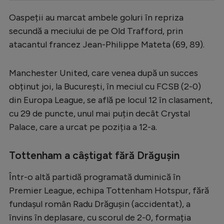
Serie A
Oaspeții au marcat ambele goluri în repriza
secundă a meciului de pe Old Trafford, prin
Bundesliga
atacantul francez Jean-Philippe Mateta (69, 89).
Ligue 1
Campionate
Manchester United, care venea după un succes
obținut joi, la București, în meciul cu FCSB (2-0)
Starurile fotbalului
din Europa League, se află pe locul 12 în clasament,
EURO 2024
cu 29 de puncte, unul mai puțin decât Crystal
Stranieri
Palace, care a urcat pe poziția a 12-a.
Clasamente
Tottenham a câștigat fără Drăgușin
Într-o altă partidă programată duminică în
Premier League, echipa Tottenham Hotspur, fără
Tenis
fundașul român Radu Drăgușin (accidentat), a
Handbal
învins în deplasare, cu scorul de 2-0, formația