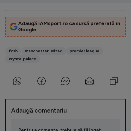
Intră în cont
Creează cont
Adaugă iAMsport.ro ca sursă preferată în
Google
fcsb
manchester united
premier league
crystal palace
Adaugă comentariu
Pentru a comenta, trebuie să fii logat.