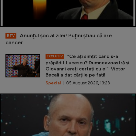
Anunţul şoc al zilei! Puţini ştiau că are
RTV
cancer
”Ce ați simțit când s-a
EXCLUSIV
prăpădit Lucescu? Dumneavoastră și
Giovanni erați certați cu el”. Victor
Becali a dat cărțile pe față
Special
| 05 August 2026, 13:23