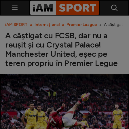
iAM SPORT
Internațional
Premier League
A câștigat cu
A câștigat cu FCSB, dar nu a
reușit și cu Crystal Palace!
Manchester United, eșec pe
teren propriu în Premier Legue
SuperLiga
Liga 2
Cupa României
Echipa Națională
U21
Fotbal feminin