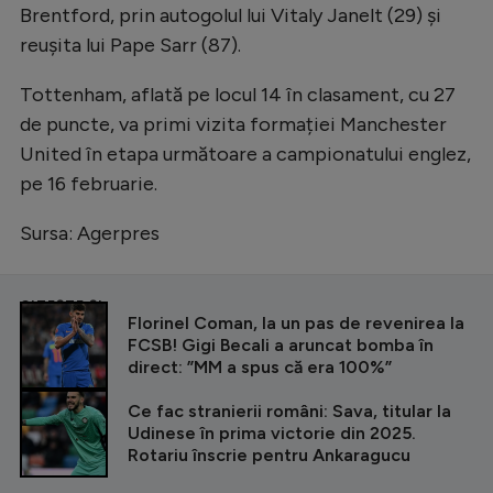
Brentford, prin autogolul lui Vitaly Janelt (29) și
Natație
reușita lui Pape Sarr (87).
Formula 1
Tottenham, aflată pe locul 14 în clasament, cu 27
Gimnastică
de puncte, va primi vizita formației Manchester
Auto
United în etapa următoare a campionatului englez,
pe 16 februarie.
Rugby
Ciclism
Sursa: Agerpres
Alte sporturi
JO 2024
CITEȘTE ȘI
Florinel Coman, la un pas de revenirea la
FCSB! Gigi Becali a aruncat bomba în
JO 2026
direct: ”MM a spus că era 100%”
Ce fac stranierii români: Sava, titular la
Udinese în prima victorie din 2025.
Rotariu înscrie pentru Ankaragucu