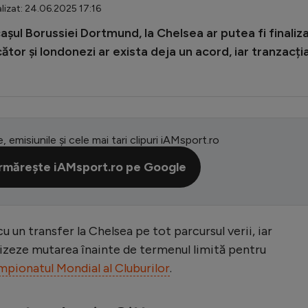
lizat: 24.06.2025 17:16
cașul Borussiei Dortmund, la Chelsea ar putea fi finaliz
ător și londonezi ar exista deja un acord, iar tranzacți
e, emisiunile și cele mai tari clipuri iAMsport.ro
rmărește iAMsport.ro pe Google
 un transfer la Chelsea pe tot parcursul verii, iar
lizeze mutarea înainte de termenul limită pentru
pionatul Mondial al Cluburilor
.