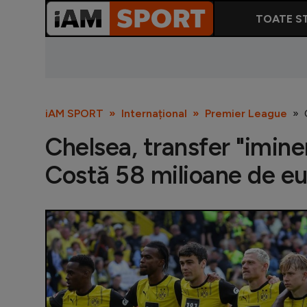
TOATE ST
iAM SPORT
Internațional
Premier League
Chelsea, transfer "imin
Costă 58 milioane de eu