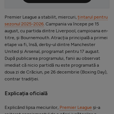
Serie A
Bundesliga
Premier League a stabilit, miercuri,
țintarul pentru
sezonul 2025-2026
. Campania va începe pe 15
Ligue 1
august, cu partida dintre Liverpool, campioana en-
Campionate
titre, și Bournemouth. Atracția principală a primei
etape va fi, însă, derby-ul dintre Manchester
Starurile fotbalului
United și Arsenal, programat pentru 17 august.
EURO 2024
După publicarea programului, fanii au observat
Stranieri
imediat că nicio partidă nu este programată a
doua zi de Crăciun, pe 26 decembrie (Boxing Day),
Clasamente
contrar tradiției.
Explicația oficială
Tenis
Explicând lipsa meciurilor,
Premier League
și-a
Handbal