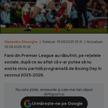
Special
Diverse
Inedit
Clasamente
Alexandru Gheorghe
| Publicat: 19.06.2025 15:31 | Actualizat:
19.06.2025 15:32
Fanii din Premier League au răbufnit, pe rețelele
Champions League
sociale, după ce au aflat că s-ar putea să nu
existe nicio partidă programată de Boxing Day în
Europa League
sezonul 2025-2026.
Conference League
CM 2026
Nu rata știrile, emisiunile și cele mai tari clipuri
iAMsport.ro
Premier League
Urmărește-ne pe Google
LaLiga