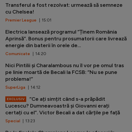
Transferul a fost rezolvat: urmează să semneze
cu Chelsea!
Premier League
| 15:01
Electrica lansează programul ”Ținem România
Aprinsă”. Bonus pentru prosumatorii care livrează
energie din baterii în orele de...
Comunicate
| 14:20
Nici Pintilii și Charalambous nu îl vor pe omul tras
pe linie moartă de Becali la FCSB: ”Nu se pune
problema!”
SuperLiga
| 14:12
”Ce ați simțit când s-a prăpădit
EXCLUSIV
Lucescu? Dumneavoastră și Giovanni erați
certați cu el”. Victor Becali a dat cărțile pe față
Special
| 13:23