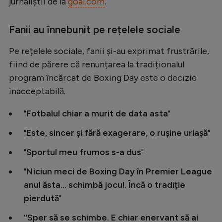
Intră în cont
jurnaliștii de la
goal.com
.
Creează cont
Fanii au înnebunit pe rețelele sociale
Pe rețelele sociale, fanii și-au exprimat frustrările,
fiind de părere că renunțarea la tradiționalul
program încărcat de Boxing Day este o decizie
inacceptabilă.
"
Fotbalul chiar a murit de data asta
"
"
Este, sincer și fără exagerare, o rușine uriașă
"
"
Sportul meu frumos s-a dus
"
"
Niciun meci de Boxing Day în Premier League
anul ăsta... schimbă jocul. Încă o tradiție
pierdută
"
"Sper să se schimbe. E chiar enervant să ai