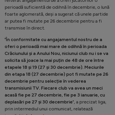
reiterat angajamentul de a oferi jucătorilor o
Natație
perioadă suficientă de odihnă în decembrie, o lună
foarte aglomerată, deși a sugerat că unele partide
Formula 1
ar putea fi mutate pe 26 decembrie pentru a fi
Gimnastică
transmise în direct.
Auto
"
În conformitate cu angajamentul nostru de a
Rugby
oferi o perioadă mai mare de odihnă în perioada
Ciclism
Crăciunului și a Anului Nou, niciunui club nu i se va
solicita să joace la mai puțin de 48 de ore între
Alte sporturi
etapele 18 și 19 (27 și 30 decembrie). Meciurile
JO 2024
din etapa 18 (27 decembrie) pot fi mutate pe 26
decembrie pentru selecție în vederea
JO 2026
transmisiunii TV. Fiecare club va avea un meci
acasă fie pe 27 decembrie, fie pe 3 ianuarie, cu
deplasări pe 27 și 30 decembrie
", a precizat liga,
prin intermediul unui comunicat, relatează