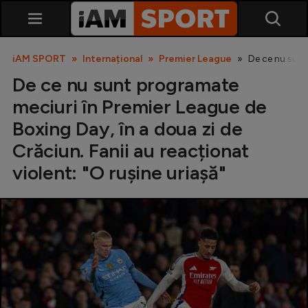
iAM SPORT
Internațional
Premier League
De ce nu sunt
De ce nu sunt programate
meciuri în Premier League de
Boxing Day, în a doua zi de
Crăciun. Fanii au reacționat
violent: "O rușine uriașă"
SuperLiga
Liga 2
Cupa României
Echipa Națională
U21
Fotbal feminin