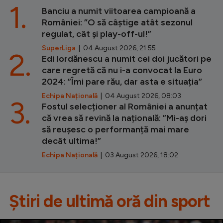
1.
Banciu a numit viitoarea campioană a
României: ”O să câștige atât sezonul
regulat, cât și play-off-ul!”
SuperLiga
| 04 August 2026, 21:55
2.
Edi Iordănescu a numit cei doi jucători pe
care regretă că nu i-a convocat la Euro
2024: ”Îmi pare rău, dar asta e situația”
Echipa Națională
| 04 August 2026, 08:03
3.
Fostul selecționer al României a anunțat
că vrea să revină la națională: ”Mi-aș dori
să reușesc o performanță mai mare
decât ultima!”
Echipa Națională
| 03 August 2026, 18:02
Știri de ultimă oră din sport