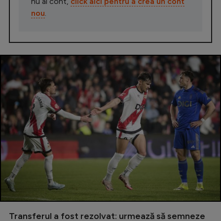
nu ai cont,
click aici pentru a crea un cont
nou
.
Transferul a fost rezolvat: urmează să semneze