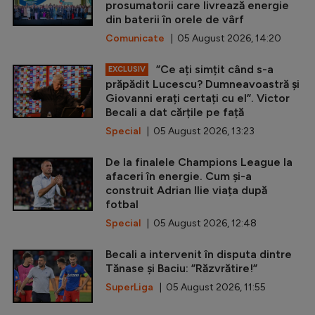
prosumatorii care livrează energie
din baterii în orele de vârf
Comunicate
| 05 August 2026, 14:20
”Ce ați simțit când s-a
EXCLUSIV
prăpădit Lucescu? Dumneavoastră și
Giovanni erați certați cu el”. Victor
Becali a dat cărțile pe față
Special
| 05 August 2026, 13:23
De la finalele Champions League la
afaceri în energie. Cum și-a
construit Adrian Ilie viața după
fotbal
Special
| 05 August 2026, 12:48
Becali a intervenit în disputa dintre
Tănase și Baciu: ”Răzvrătire!”
SuperLiga
| 05 August 2026, 11:55