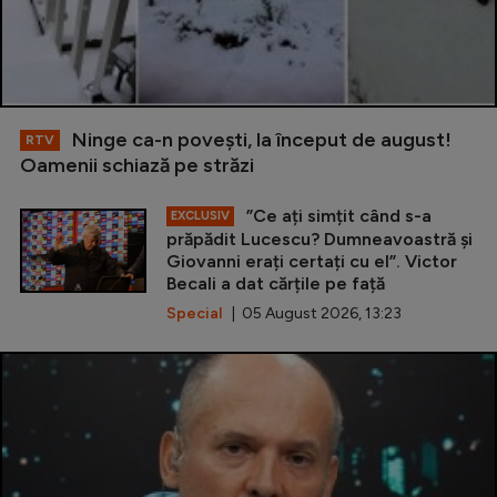
Ninge ca-n povești, la început de august!
RTV
Oamenii schiază pe străzi
”Ce ați simțit când s-a
EXCLUSIV
prăpădit Lucescu? Dumneavoastră și
Giovanni erați certați cu el”. Victor
Becali a dat cărțile pe față
Special
| 05 August 2026, 13:23