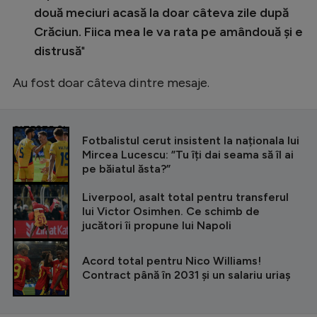
două meciuri acasă la doar câteva zile după
Crăciun. Fiica mea le va rata pe amândouă și e
distrusă
"
Au fost doar câteva dintre mesaje.
CITEȘTE ȘI
Fotbalistul cerut insistent la naționala lui
Mircea Lucescu: ”Tu îți dai seama să îl ai
pe băiatul ăsta?”
Liverpool, asalt total pentru transferul
lui Victor Osimhen. Ce schimb de
jucători îi propune lui Napoli
Acord total pentru Nico Williams!
Contract până în 2031 și un salariu uriaș