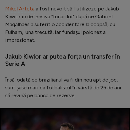
Serie A
Mikel Arteta
a fost nevoit să-l utilizeze pe Jakub
Kiwior în defensiva "tunarilor" după ce Gabriel
Bundesliga
Magalhaes a suferit o accidentare la coapsă, cu
Ligue 1
Fulham, luna trecută, iar fundașul polonez a
impresionat.
Campionate
Starurile fotbalului
Jakub Kiwior ar putea forța un transfer în
EURO 2024
Serie A
Stranieri
Însă, odată ce brazilianul va fi din nou apt de joc,
Clasamente
sunt șase mari ca fotbalistul în vârstă de 25 de ani
să revină pe banca de rezerve.
Tenis
Handbal