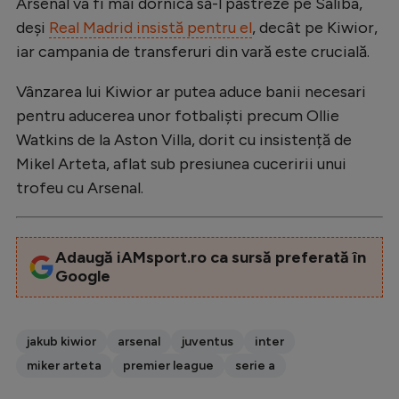
Arsenal va fi mai dornică să-l păstreze pe Saliba,
deși
Real Madrid insistă pentru el
, decât pe Kiwior,
iar campania de transferuri din vară este crucială.
Vânzarea lui Kiwior ar putea aduce banii necesari
pentru aducerea unor fotbaliști precum Ollie
Watkins de la Aston Villa, dorit cu insistență de
Mikel Arteta, aflat sub presiunea cuceririi unui
trofeu cu Arsenal.
Adaugă iAMsport.ro ca sursă preferată în
Google
jakub kiwior
arsenal
juventus
inter
miker arteta
premier league
serie a