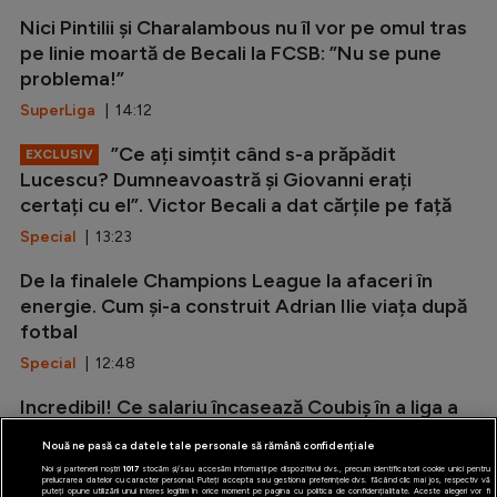
Nici Pintilii și Charalambous nu îl vor pe omul tras
pe linie moartă de Becali la FCSB: ”Nu se pune
problema!”
SuperLiga
| 14:12
”Ce ați simțit când s-a prăpădit
EXCLUSIV
Lucescu? Dumneavoastră și Giovanni erați
certați cu el”. Victor Becali a dat cărțile pe față
Special
| 13:23
De la finalele Champions League la afaceri în
energie. Cum și-a construit Adrian Ilie viața după
fotbal
Special
| 12:48
Incredibil! Ce salariu încasează Coubiș în a liga a
doua din Anglia
Nouă ne pasă ca datele tale personale să rămână confidențiale
Stranieri
| 12:34
Noi și partenerii noștri
1017
stocăm și/sau accesăm informații pe dispozitivul dvs., precum identificatorii cookie unici pentru
prelucrarea datelor cu caracter personal. Puteți accepta sau gestiona preferințele dvs. făcând clic mai jos, respectiv vă
puteți opune utilizării unui interes legitim în orice moment pe pagina cu politica de confidențialitate. Aceste alegeri vor fi