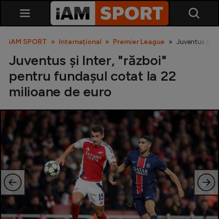
iAM SPORT
Internațional
Premier League
Juventus și In
Juventus și Inter, "război"
pentru fundașul cotat la 22
milioane de euro
SuperLiga
Liga 2
Cupa României
Echipa Națională
U21
Fotbal feminin