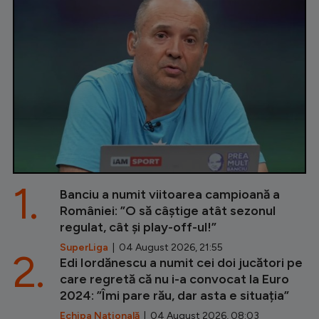
1.
Banciu a numit viitoarea campioană a
României: ”O să câștige atât sezonul
regulat, cât și play-off-ul!”
SuperLiga
| 04 August 2026, 21:55
2.
Edi Iordănescu a numit cei doi jucători pe
care regretă că nu i-a convocat la Euro
2024: ”Îmi pare rău, dar asta e situația”
Echipa Națională
| 04 August 2026, 08:03