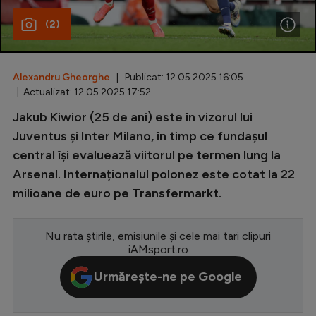
(2)
Special
Diverse
Inedit
Alexandru Gheorghe
| Publicat: 12.05.2025 16:05
| Actualizat: 12.05.2025 17:52
Clasamente
Jakub Kiwior (25 de ani) este în vizorul lui
Juventus și Inter Milano, în timp ce fundașul
central își evaluează viitorul pe termen lung la
Arsenal. Internaționalul polonez este cotat la 22
Champions League
milioane de euro pe Transfermarkt.
Europa League
Conference League
Nu rata știrile, emisiunile și cele mai tari clipuri
iAMsport.ro
CM 2026
Urmărește-ne pe Google
Premier League
LaLiga