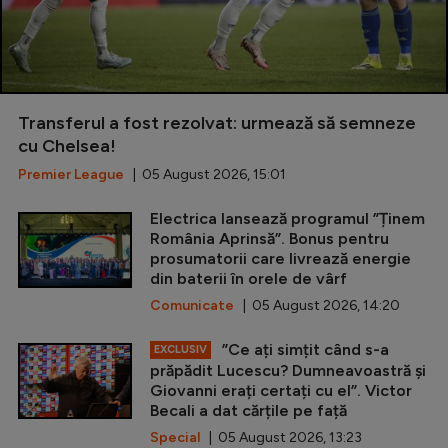
Transferul a fost rezolvat: urmează să semneze
cu Chelsea!
Premier League
| 05 August 2026, 15:01
Electrica lansează programul ”Ținem
România Aprinsă”. Bonus pentru
prosumatorii care livrează energie
din baterii în orele de vârf
Comunicate
| 05 August 2026, 14:20
”Ce ați simțit când s-a
EXCLUSIV
prăpădit Lucescu? Dumneavoastră și
Giovanni erați certați cu el”. Victor
Becali a dat cărțile pe față
Special
| 05 August 2026, 13:23