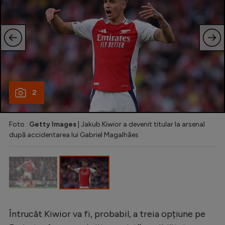
Natație
Formula 1
Gimnastică
Auto
Rugby
2
Ciclism
Alte sporturi
Foto :
Getty Images
| Jakub Kiwior a devenit titular la arsenal
după accidentarea lui Gabriel Magalhães
JO 2024
JO 2026
Întrucât Kiwior va fi, probabil, a treia opțiune pe