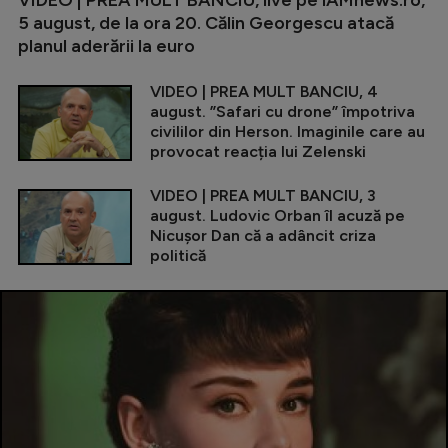
VIDEO | PREA MULT BANCIU, live pe iAMnews.ro,
5 august, de la ora 20. Călin Georgescu atacă
planul aderării la euro
VIDEO | PREA MULT BANCIU, 4
august. ”Safari cu drone” împotriva
civililor din Herson. Imaginile care au
provocat reacția lui Zelenski
VIDEO | PREA MULT BANCIU, 3
august. Ludovic Orban îl acuză pe
Nicușor Dan că a adâncit criza
politică