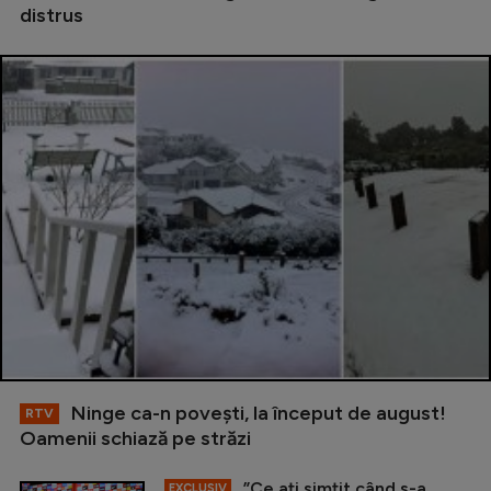
distrus
Ninge ca-n povești, la început de august!
RTV
Oamenii schiază pe străzi
”Ce ați simțit când s-a
EXCLUSIV