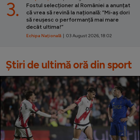
3.
Fostul selecționer al României a anunțat
că vrea să revină la națională: ”Mi-aș dori
să reușesc o performanță mai mare
decât ultima!”
Echipa Națională
| 03 August 2026, 18:02
Știri de ultimă oră din sport