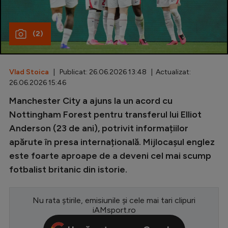
Special
(2)
Diverse
Inedit
Vlad Stoica
| Publicat: 26.06.2026 13:48 | Actualizat:
Clasamente
26.06.2026 15:46
Manchester City a ajuns la un acord cu
Nottingham Forest pentru transferul lui Elliot
Anderson (23 de ani), potrivit informațiilor
Champions League
apărute în presa internațională. Mijlocașul englez
Europa League
este foarte aproape de a deveni cel mai scump
Conference League
fotbalist britanic din istorie.
CM 2026
Nu rata știrile, emisiunile și cele mai tari clipuri
Premier League
iAMsport.ro
LaLiga