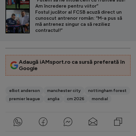
Am încredere pentru viitor”
Fostul jucător al FCSB acuză direct un
cunoscut antrenor român: ”M-a pus să
mă antrenez singur ca să reziliez
contractul!”
Adaugă iAMsport.ro ca sursă preferată în
Google
elliot anderson
manchester city
nottingham forest
premier league
anglia
cm 2026
mondial