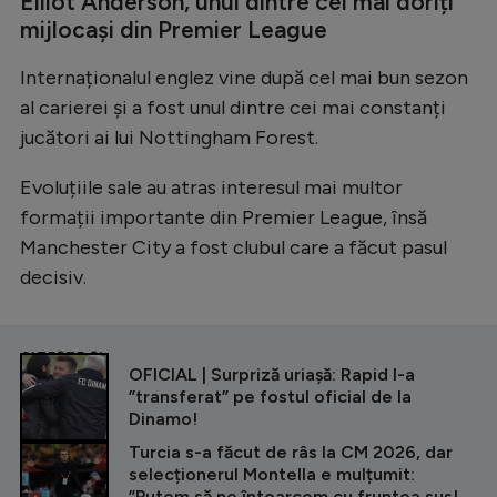
Elliot Anderson, unul dintre cei mai doriți
mijlocași din Premier League
Internaționalul englez vine după cel mai bun sezon
al carierei și a fost unul dintre cei mai constanți
jucători ai lui Nottingham Forest.
Evoluțiile sale au atras interesul mai multor
formații importante din Premier League, însă
Manchester City a fost clubul care a făcut pasul
decisiv.
CITEȘTE ȘI
OFICIAL | Surpriză uriașă: Rapid l-a
”transferat” pe fostul oficial de la
Dinamo!
Turcia s-a făcut de râs la CM 2026, dar
selecționerul Montella e mulțumit:
”Putem să ne întoarcem cu fruntea sus!