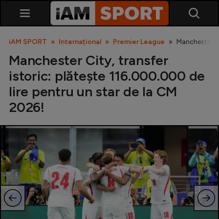
iAM SPORT
Internațional
Premier League
Manchester Ci
Manchester City, transfer
istoric: plătește 116.000.000 de
lire pentru un star de la CM
2026!
SuperLiga
Liga 2
Cupa României
Echipa Națională
U21
Fotbal feminin