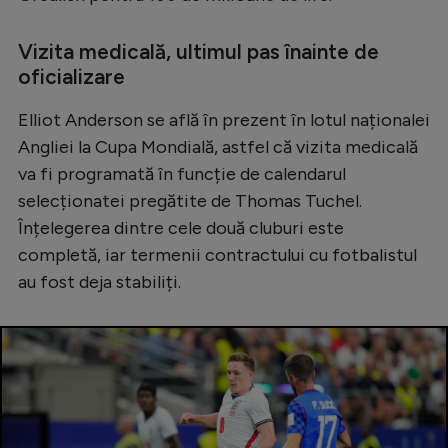
Natație
Vizita medicală, ultimul pas înainte de
Formula 1
oficializare
Gimnastică
Elliot Anderson se află în prezent în lotul naționalei
Auto
Angliei la Cupa Mondială, astfel că vizita medicală
Rugby
va fi programată în funcție de calendarul
selecționatei pregătite de Thomas Tuchel.
Ciclism
Înțelegerea dintre cele două cluburi este
Alte sporturi
completă, iar termenii contractului cu fotbalistul
JO 2024
au fost deja stabiliți.
JO 2026