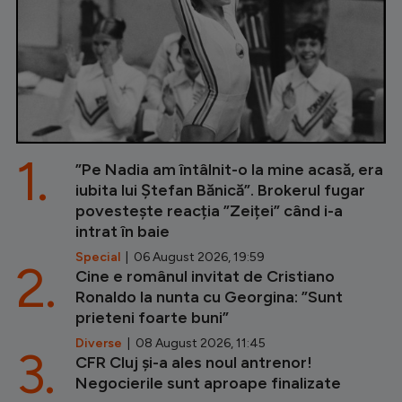
1.
”Pe Nadia am întâlnit-o la mine acasă, era
iubita lui Ștefan Bănică”. Brokerul fugar
povestește reacția ”Zeiței” când i-a
intrat în baie
Special
| 06 August 2026, 19:59
2.
Cine e românul invitat de Cristiano
Ronaldo la nunta cu Georgina: ”Sunt
prieteni foarte buni”
Diverse
| 08 August 2026, 11:45
3.
CFR Cluj și-a ales noul antrenor!
Negocierile sunt aproape finalizate