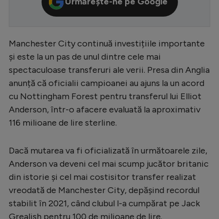
Urmărește-ne pe Google
Serie A
Bundesliga
Manchester City continuă investițiile importante
Ligue 1
și este la un pas de unul dintre cele mai
Campionate
spectaculoase transferuri ale verii. Presa din Anglia
anunță că oficialii campioanei au ajuns la un acord
Starurile fotbalului
cu Nottingham Forest pentru transferul lui Elliot
EURO 2024
Anderson, într-o afacere evaluată la aproximativ
116 milioane de lire sterline.
Stranieri
Clasamente
Dacă mutarea va fi oficializată în următoarele zile,
Anderson va deveni cel mai scump jucător britanic
din istorie și cel mai costisitor transfer realizat
vreodată de Manchester City, depășind recordul
Tenis
stabilit în 2021, când clubul l-a cumpărat pe Jack
Handbal
Grealish pentru 100 de milioane de lire.