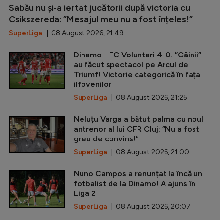
Sabău nu și-a iertat jucătorii după victoria cu
Csikszereda: ”Mesajul meu nu a fost înțeles!”
SuperLiga
| 08 August 2026, 21:49
Dinamo - FC Voluntari 4-0. ”Câinii”
au făcut spectacol pe Arcul de
Triumf! Victorie categorică în fața
ilfovenilor
SuperLiga
| 08 August 2026, 21:25
Neluțu Varga a bătut palma cu noul
antrenor al lui CFR Cluj: ”Nu a fost
greu de convins!”
SuperLiga
| 08 August 2026, 21:00
Nuno Campos a renunțat la încă un
fotbalist de la Dinamo! A ajuns în
Liga 2
SuperLiga
| 08 August 2026, 20:07