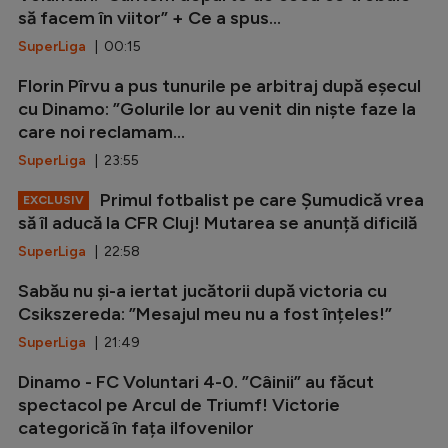
să facem în viitor” + Ce a spus...
SuperLiga
| 00:15
Florin Pîrvu a pus tunurile pe arbitraj după eșecul
cu Dinamo: ”Golurile lor au venit din niște faze la
care noi reclamam...
SuperLiga
| 23:55
Primul fotbalist pe care Șumudică vrea
EXCLUSIV
să îl aducă la CFR Cluj! Mutarea se anunță dificilă
SuperLiga
| 22:58
Sabău nu și-a iertat jucătorii după victoria cu
Csikszereda: ”Mesajul meu nu a fost înțeles!”
SuperLiga
| 21:49
Dinamo - FC Voluntari 4-0. ”Câinii” au făcut
spectacol pe Arcul de Triumf! Victorie
categorică în fața ilfovenilor