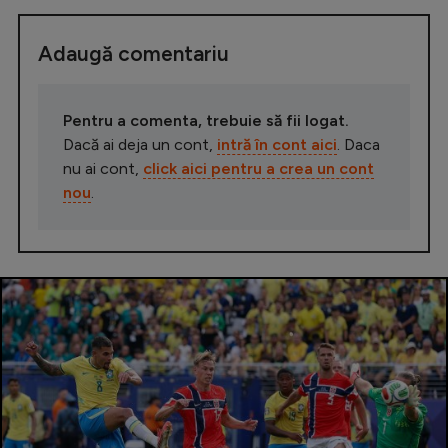
Adaugă comentariu
Pentru a comenta, trebuie să fii logat.
Dacă ai deja un cont,
intră în cont aici
. Daca
nu ai cont,
click aici pentru a crea un cont
nou
.