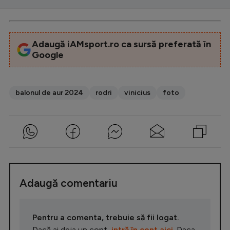
Adaugă iAMsport.ro ca sursă preferată în
Google
balonul de aur 2024
rodri
vinicius
foto
Adaugă comentariu
Pentru a comenta, trebuie să fii logat.
Dacă ai deja un cont,
intră în cont aici
. Daca