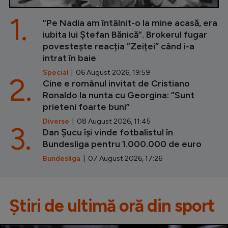
1.
”Pe Nadia am întâlnit-o la mine acasă, era
iubita lui Ștefan Bănică”. Brokerul fugar
povestește reacția ”Zeiței” când i-a
intrat în baie
Special
| 06 August 2026, 19:59
2.
Cine e românul invitat de Cristiano
Ronaldo la nunta cu Georgina: ”Sunt
prieteni foarte buni”
Diverse
| 08 August 2026, 11:45
3.
Dan Șucu își vinde fotbalistul în
Bundesliga pentru 1.000.000 de euro
Bundesliga
| 07 August 2026, 17:26
Știri de ultimă oră din sport