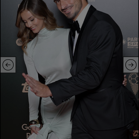
Natație
Formula 1
Gimnastică
Auto
Rugby
Ciclism
Alte sporturi
JO 2024
JO 2026