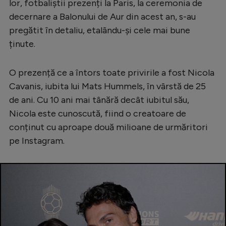
lor, fotbaliștii prezenți la Paris, la ceremonia de
Serie A
decernare a Balonului de Aur din acest an, s-au
pregătit în detaliu, etalându-și cele mai bune
Bundesliga
ținute.
Ligue 1
Campionate
O prezență ce a întors toate privirile a fost Nicola
Cavanis, iubita lui Mats Hummels, în vârstă de 25
Starurile fotbalului
de ani. Cu 10 ani mai tânără decât iubitul său,
EURO 2024
Nicola este cunoscută, fiind o creatoare de
Stranieri
conținut cu aproape două milioane de urmăritori
pe Instagram.
Clasamente
Tenis
Handbal