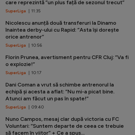
care reprezintă ”un plus față de sezonul trecut”
SuperLiga
| 11:35
Nicolescu anunță două transferuri la Dinamo
înaintea derby-ului cu Rapid: ”Asta își dorește
orice antrenor”
SuperLiga
| 10:56
Florin Prunea, avertisment pentru CFR Cluj: ”Va fi
o explozie!”
SuperLiga
| 10:17
Dani Coman a vrut să schimbe antrenorul la
echipă și acesta a aflat: ”Nu mi-a picat bine.
Atunci am făcut un pas în spate!”
SuperLiga
| 09:40
Nuno Campos, mesaj clar după victoria cu FC
Voluntari: ”Suntem departe de ceea ce trebuie
să facem în viitor” + Ce a spus...