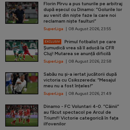
Florin Pîrvu a pus tunurile pe arbitraj
după eșecul cu Dinamo: ”Golurile lor
au venit din niște faze la care noi
reclamam niște faulturi”
SuperLiga
| 08 August 2026, 23:55
Primul fotbalist pe care
EXCLUSIV
Șumudică vrea să îl aducă la CFR
Cluj! Mutarea se anunță dificilă
SuperLiga
| 08 August 2026, 22:58
Sabău nu și-a iertat jucătorii după
victoria cu Csikszereda: ”Mesajul
meu nu a fost înțeles!”
SuperLiga
| 08 August 2026, 21:49
Dinamo - FC Voluntari 4-0. ”Câinii”
au făcut spectacol pe Arcul de
Triumf! Victorie categorică în fața
ilfovenilor