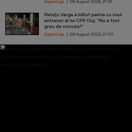
SuperLiga
| 08 August 2026, 21:25
Neluțu Varga a bătut palma cu noul
antrenor al lui CFR Cluj: ”Nu a fost
greu de convins!”
SuperLiga
| 08 August 2026, 21:00