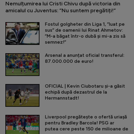
Nemulțumirea lui Cristi Chivu după victoria din
amicalul cu Juventus: ”Nu suntem pregătiți!”
Fostul golgheter din Liga 1, ”luat pe
sus” de oamenii lui Rinat Ahmetov:
”M-a băgat într-o dubă și mi-a zis să
semnez!”
Arsenal a anunțat oficial transferul:
87.000.000 de euro!
OFICIAL | Kevin Ciubotaru și-a găsit
echipă după dezastrul de la
Hermannstadt!
Liverpool pregătește o ofertă uriașă
pentru Bradley Barcola! PSG ar
putea cere peste 150 de milioane de