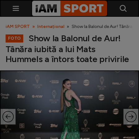
iAM SPORT
Internațional
Show la Balonul de Aur! Tânăra iubi
Show la Balonul de Aur!
FOTO
Tânăra iubită a lui Mats
Hummels a întors toate privirile
SuperLiga
Liga 2
Cupa României
Echipa Națională
U21
Fotbal feminin