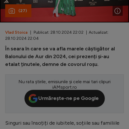
Special
(27)
Diverse
Inedit
Vlad Stoica
| Publicat: 28.10.2024 22:02 | Actualizat:
28.10.2024 22:04
Clasamente
În seara în care se va afla marele câștigător al
Balonului de Aur din 2024, cei prezenți și-au
etalat ținutele, demne de covorul roșu.
Champions League
Nu rata știrile, emisiunile și cele mai tari clipuri
Europa League
iAMsport.ro
Conference League
Urmărește-ne pe Google
CM 2026
Premier League
Singuri sau însoțiți de iubitele, soțiile sau familiile
LaLiga