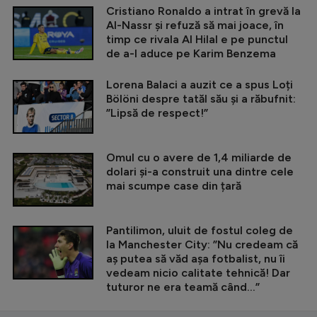
Cristiano Ronaldo a intrat în grevă la
Al-Nassr și refuză să mai joace, în
timp ce rivala Al Hilal e pe punctul
de a-l aduce pe Karim Benzema
Lorena Balaci a auzit ce a spus Loți
Bölöni despre tatăl său și a răbufnit:
”Lipsă de respect!”
Omul cu o avere de 1,4 miliarde de
dolari și-a construit una dintre cele
mai scumpe case din țară
Pantilimon, uluit de fostul coleg de
la Manchester City: ”Nu credeam că
aș putea să văd așa fotbalist, nu îi
vedeam nicio calitate tehnică! Dar
tuturor ne era teamă când...”