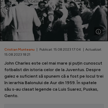
Special
Diverse
Inedit
Clasamente
Cristian Munteanu
| Publicat: 15.08.2023 17:04 | Actualizat:
15.08.2023 18:21
Champions League
John Charles este cel mai mare și puțin cunoscut
fotbalist din istoria celor de la Juventus. Despre
Europa League
galez e suficient să spunem că a fost pe locul trei
Conference League
în ierarhia Balonului de Aur din 1959. În spatele
CM 2026
său s-au clasat legende ca Luis Suarez, Puskas,
Gento.
Premier League
LaLiga