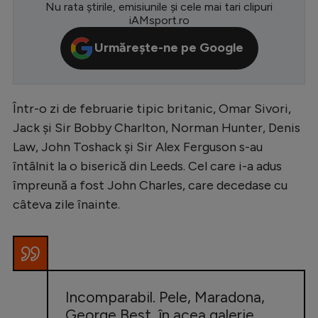
Nu rata știrile, emisiunile și cele mai tari clipuri
Serie A
iAMsport.ro
Bundesliga
Urmărește-ne pe Google
Ligue 1
Campionate
Într-o zi de februarie tipic britanic, Omar Sivori,
Starurile fotbalului
Jack și Sir Bobby Charlton, Norman Hunter, Denis
Law, John Toshack și Sir Alex Ferguson s-au
EURO 2024
întâlnit la o biserică din Leeds. Cel care i-a adus
Stranieri
împreună a fost John Charles, care decedase cu
câteva zile înainte.
Clasamente
Tenis
Incomparabil. Pele, Maradona,
Handbal
George Best, în acea galerie.