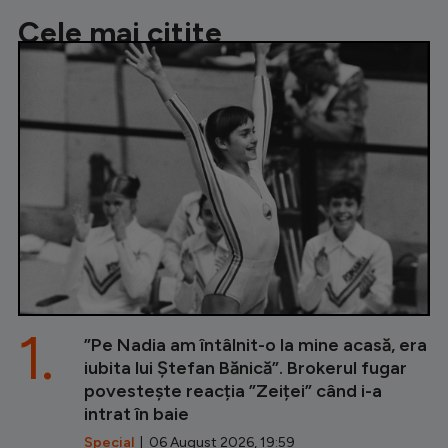
Cele mai citite
1.
”Pe Nadia am întâlnit-o la mine acasă, era
iubita lui Ștefan Bănică”. Brokerul fugar
povestește reacția ”Zeiței” când i-a
intrat în baie
Special
| 06 August 2026, 19:59