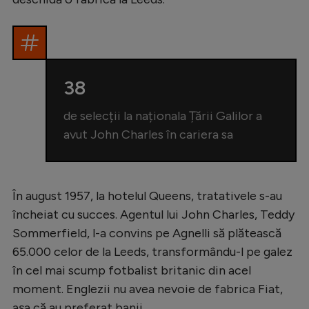
38
de selecții la naționala Țării Galilor a
avut John Charles în cariera sa
În august 1957, la hotelul Queens, tratativele s-au
încheiat cu succes. Agentul lui John Charles, Teddy
Sommerfield, l-a convins pe Agnelli să plătească
65.000 celor de la Leeds, transformându-l pe galez
în cel mai scump fotbalist britanic din acel
moment. Englezii nu avea nevoie de fabrica Fiat,
așa că au preferat banii.