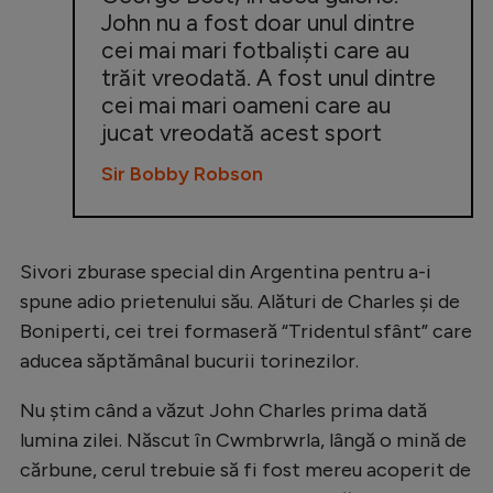
John nu a fost doar unul dintre
Natație
cei mai mari fotbaliști care au
Formula 1
trăit vreodată. A fost unul dintre
cei mai mari oameni care au
Gimnastică
jucat vreodată acest sport
Auto
Sir Bobby Robson
Rugby
Ciclism
Alte sporturi
Sivori zburase special din Argentina pentru a-i
spune adio prietenului său. Alături de Charles și de
JO 2024
Boniperti, cei trei formaseră “Tridentul sfânt” care
JO 2026
aducea săptămânal bucurii torinezilor.
Nu știm când a văzut John Charles prima dată
lumina zilei. Născut în Cwmbrwrla, lângă o mină de
cărbune, cerul trebuie să fi fost mereu acoperit de