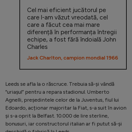
Cel mai eficient jucătorul pe
care l-am văzut vreodată, cel
care a făcut cea mai mare
diferență în performanța întregii
echipe, a fost fără îndoială John
Charles
Jack Charlton, campion mondial 1966
Leeds se afla la o răscruce. Trebuia să-și vândă
“uriașul” pentru a repara stadionul. Umberto
Agnelli, președintele celor de la Juventus, fiul lui
Edoardo, acționar majoritar la Fiat, s-a suit în avion
și s-a oprit la Belfast. 10.000 de lire sterline,
bonusuri, iar constructorul italian ar fi putut să-și
deschidă o fabrică la Leeds.