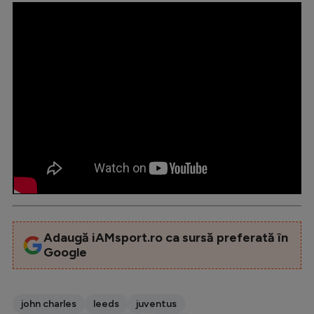
Adaugă iAMsport.ro ca sursă preferată în
Google
john charles
leeds
juventus