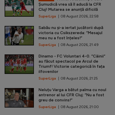
Șumudică vrea să îl aducă la CFR
Cluj! Mutarea se anunță dificilă
SuperLiga
| 08 August 2026, 22:58
Sabău nu și-a iertat jucătorii după
victoria cu Csikszereda: ”Mesajul
meu nu a fost înțeles!”
SuperLiga
| 08 August 2026, 21:49
Dinamo - FC Voluntari 4-0. ”Câinii”
au făcut spectacol pe Arcul de
Triumf! Victorie categorică în fața
ilfovenilor
SuperLiga
| 08 August 2026, 21:25
Neluțu Varga a bătut palma cu noul
antrenor al lui CFR Cluj: ”Nu a fost
greu de convins!”
SuperLiga
| 08 August 2026, 21:00