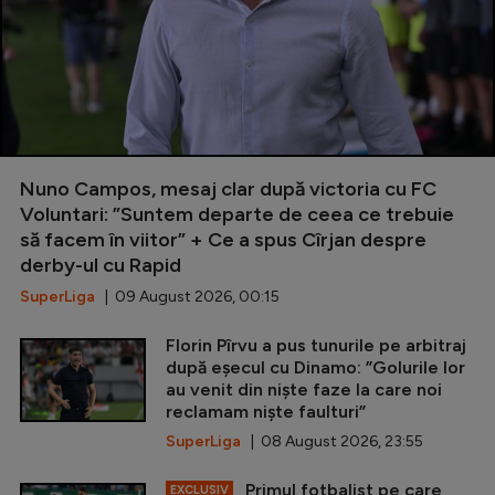
Nuno Campos, mesaj clar după victoria cu FC
Voluntari: ”Suntem departe de ceea ce trebuie
să facem în viitor” + Ce a spus Cîrjan despre
derby-ul cu Rapid
SuperLiga
| 09 August 2026, 00:15
Florin Pîrvu a pus tunurile pe arbitraj
după eșecul cu Dinamo: ”Golurile lor
au venit din niște faze la care noi
reclamam niște faulturi”
SuperLiga
| 08 August 2026, 23:55
Primul fotbalist pe care
EXCLUSIV