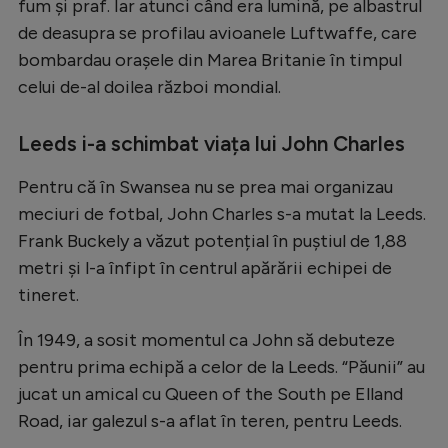
Intră în cont
fum și praf. Iar atunci când era lumină, pe albastrul
de deasupra se profilau avioanele Luftwaffe, care
Creează cont
bombardau orașele din Marea Britanie în timpul
celui de-al doilea război mondial.
Leeds i-a schimbat viața lui John Charles
Pentru că în Swansea nu se prea mai organizau
meciuri de fotbal, John Charles s-a mutat la Leeds.
Frank Buckely a văzut potențial în puștiul de 1,88
metri și l-a înfipt în centrul apărării echipei de
tineret.
În 1949, a sosit momentul ca John să debuteze
pentru prima echipă a celor de la Leeds. “Păunii” au
jucat un amical cu Queen of the South pe Elland
Road, iar galezul s-a aflat în teren, pentru Leeds.