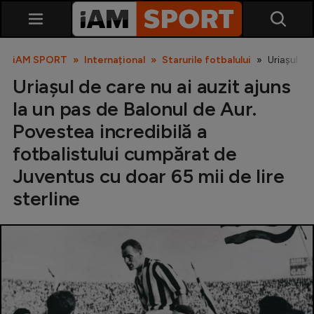
iAM SPORT
Internațional
Starurile fotbalului
Uriașul de
Uriașul de care nu ai auzit ajuns
la un pas de Balonul de Aur.
Povestea incredibilă a
fotbalistului cumpărat de
Juventus cu doar 65 mii de lire
SuperLiga
sterline
Liga 2
Cupa României
Echipa Națională
U21
Fotbal feminin