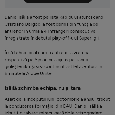
Serie A
Bundesliga
Daniel Isăilă a fost pe lista Rapidului atunci când
Cristiano Bergodi a fost demis din funcția de
Ligue 1
antrenor în urma a 4 înfrângeri consecutive
Campionate
înregistrate în debutul play-off-ului Superligii.
Starurile fotbalului
Însă tehnicianul care o antrena la vremea
EURO 2024
respectivă pe Ajman nu a ajuns pe banca
Stranieri
giuleștenilor și și-a continuat astfel aventura în
Emiratele Arabe Unite.
Clasamente
Isăilă schimba echipa, nu și țara
Aflat de la începutul lunii octombrie a anului trecut
Tenis
la conducerea formației din EAU, Daniel Isăilă a
Handbal
izbutit o salvare miraculoasă de la retrogradare.