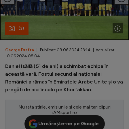
Special
Diverse
(3)
Inedit
Clasamente
George Drafta
| Publicat: 09.06.2024 23:14 | Actualizat:
10.06.2024 08:04
Daniel Isăilă (51 de ani) a schimbat echipa în
Champions League
această vară. Fostul secund al naționalei
României a rămas în Emiratele Arabe Unite și o va
Europa League
pregăti de aici încolo pe Khorfakkan.
Conference League
CM 2026
Nu rata știrile, emisiunile și cele mai tari clipuri
iAMsport.ro
Premier League
Urmărește-ne pe Google
LaLiga