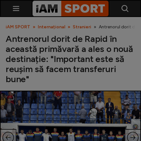
iAM SPORT
Internațional
Stranieri
Antrenorul dorit de R
Antrenorul dorit de Rapid în
această primăvară a ales o nouă
destinație: "Important este să
reușim să facem transferuri
bune"
SuperLiga
Liga 2
Cupa României
Echipa Națională
U21
Fotbal feminin