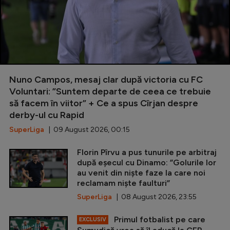
Nuno Campos, mesaj clar după victoria cu FC
Voluntari: ”Suntem departe de ceea ce trebuie
să facem în viitor” + Ce a spus Cîrjan despre
derby-ul cu Rapid
SuperLiga
| 09 August 2026, 00:15
Florin Pîrvu a pus tunurile pe arbitraj
după eșecul cu Dinamo: ”Golurile lor
au venit din niște faze la care noi
reclamam niște faulturi”
SuperLiga
| 08 August 2026, 23:55
Primul fotbalist pe care
EXCLUSIV