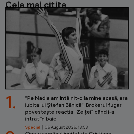
Cele mai citite
1.
”Pe Nadia am întâlnit-o la mine acasă, era
iubita lui Ștefan Bănică”. Brokerul fugar
povestește reacția ”Zeiței” când i-a
intrat în baie
Special
| 06 August 2026, 19:59
Cine e românul invitat de Cristiano