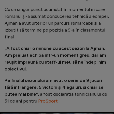
Natație
Cu un singur punct acumulat în momentul în care
Formula 1
românul și-a asumat conducerea tehnică a echipei,
Ajman a avut ulterior un parcurs remarcabil și a
Gimnastică
izbutit să termine pe poziția a 9-a în clasamentul
Auto
final.
Rugby
„A fost chiar o minune cu acest sezon la Ajman.
Ciclism
Am preluat echipa într-un moment greu, dar am
Alte sporturi
reușit împreună cu staff-ul meu să ne îndeplinim
obiectivul.
JO 2024
Pe finalul sezonului am avut o serie de 9 jocuri
JO 2026
fără înfrângere, 5 victorii și 4 egaluri, și chiar se
putea mai bine“,
a fost declarația tehnicianului de
51 de ani pentru
ProSport.