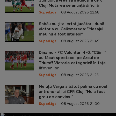
Șumudică vrea să îl aducă la CFR
Cluj! Mutarea se anunță dificilă
SuperLiga
| 08 August 2026, 22:58
Sabău nu și-a iertat jucătorii după
victoria cu Csikszereda: ”Mesajul
meu nu a fost înțeles!”
SuperLiga
| 08 August 2026, 21:49
Dinamo - FC Voluntari 4-0. ”Câinii”
au făcut spectacol pe Arcul de
Triumf! Victorie categorică în fața
ilfovenilor
SuperLiga
| 08 August 2026, 21:25
Neluțu Varga a bătut palma cu noul
antrenor al lui CFR Cluj: ”Nu a fost
greu de convins!”
SuperLiga
| 08 August 2026, 21:00