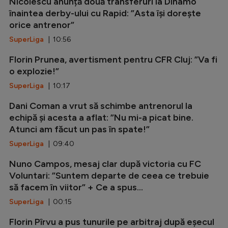
Nicolescu anunță două transferuri la Dinamo
înaintea derby-ului cu Rapid: ”Asta își dorește
orice antrenor”
SuperLiga
| 10:56
Florin Prunea, avertisment pentru CFR Cluj: ”Va fi
o explozie!”
SuperLiga
| 10:17
Dani Coman a vrut să schimbe antrenorul la
echipă și acesta a aflat: ”Nu mi-a picat bine.
Atunci am făcut un pas în spate!”
SuperLiga
| 09:40
Nuno Campos, mesaj clar după victoria cu FC
Voluntari: ”Suntem departe de ceea ce trebuie
să facem în viitor” + Ce a spus...
SuperLiga
| 00:15
Florin Pîrvu a pus tunurile pe arbitraj după eșecul