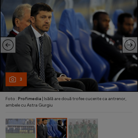
Intră în cont
Creează cont
3
Foto :
Profimedia
| Isăilă are două trofee cucerite ca antrenor,
ambele cu Astra Giurgiu