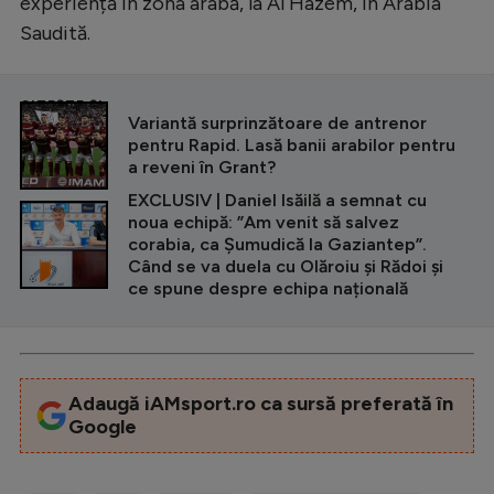
experiență în zona arabă, la Al Hazem, în Arabia
Saudită.
CITEȘTE ȘI
Variantă surprinzătoare de antrenor
pentru Rapid. Lasă banii arabilor pentru
a reveni în Grant?
EXCLUSIV | Daniel Isăilă a semnat cu
noua echipă: ”Am venit să salvez
corabia, ca Șumudică la Gaziantep”.
Când se va duela cu Olăroiu și Rădoi și
ce spune despre echipa națională
Adaugă iAMsport.ro ca sursă preferată în
Google