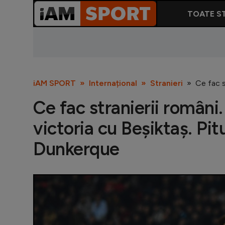
TOATE ST
iAM SPORT
Internațional
Stranieri
Ce fac s
Ce fac stranierii români
victoria cu Beșiktaș. Pitu
Dunkerque