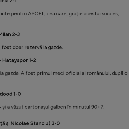
nia 2-1
nute pentru APOEL, cea care, grație acestui succes,
ilan 2-3
 fost doar rezervă la gazde.
– Hatayspor 1-2
la gazde. A fost primul meci oficial al românului, după o
hdood 1-0
4 și a văzut cartonașul galben în minutul 90+7.
ă și Nicolae Stanciu) 3-0