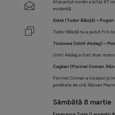
Atacantul român a bifat 87 min
evidență.
Slask (Tudor Băluță) – Pogon 
Tudor Băluță nu a putut fi în l
Toulouse (Umit Akdag) – Mon
Umit Akdag a fost doar rezerv
Cagliari (Florinel Coman, Răz
Florinel Coman a început primu
jumătate de oră. Răzvan Marin
Sâmbătă 8 martie
Esperance Tunis (Laurențiu 