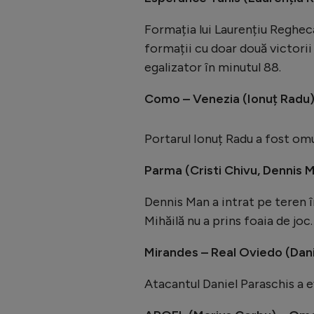
Formația lui Laurențiu Reghecam
formații cu doar două victorii 
egalizator în minutul 88.
Como – Venezia (Ionuț Radu)
Portarul Ionuț Radu a fost omu
Parma (Cristi Chivu, Dennis Ma
Dennis Man a intrat pe teren î
Mihăilă nu a prins foaia de joc.
Mirandes – Real Oviedo (Dani
Atacantul Daniel Paraschis a e