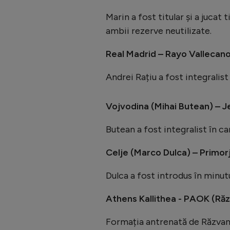
Marin a fost titular și a juca
ambii rezerve neutilizate.
Real Madrid – Rayo Vallecano 
Andrei Rațiu a fost integralist
Vojvodina (Mihai Butean) – J
Butean a fost integralist în c
Celje (Marco Dulca) – Primor
Dulca a fost introdus în minutul
Athens Kallithea - PAOK (Ră
Formația antrenată de Răzvan 