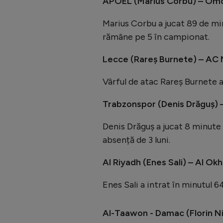
APOEL (Marius Corbu) – Omo
Marius Corbu a jucat 89 de mi
rămâne pe 5 în campionat.
Lecce (Rareș Burnete) – AC M
Vârful de atac Rareș Burnete a
Trabzonspor (Denis Drăguș) 
Denis Drăguș a jucat 8 minute 
absență de 3 luni.
Al Riyadh (Enes Sali) – Al Ok
Enes Sali a intrat în minutul 6
Al-Taawon - Damac (Florin Niț