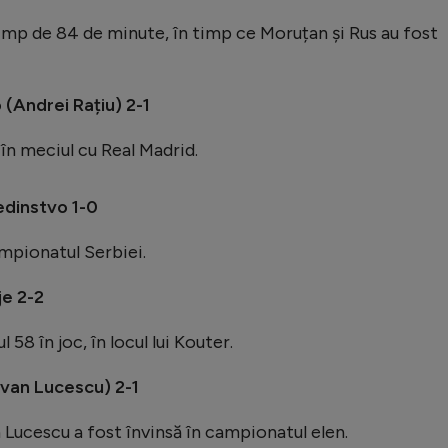
t timp de 84 de minute, în timp ce Moruțan și Rus au fost
(Andrei Rațiu) 2-1
 în meciul cu Real Madrid.
edinstvo 1-0
ampionatul Serbiei.
je 2-2
 58 în joc, în locul lui Kouter.
zvan Lucescu) 2-1
Lucescu a fost învinsă în campionatul elen.