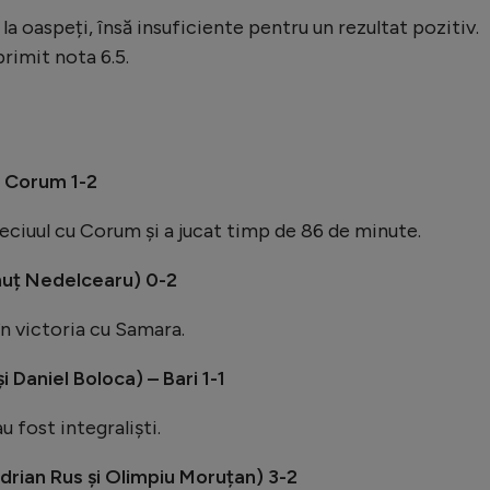
 la oaspeți, însă insuficiente pentru un rezultat pozitiv.
primit nota 6.5.
– Corum 1-2
meciuul cu Corum și a jucat timp de 86 de minute.
nuț Nedelcearu) 0-2
în victoria cu Samara.
 Daniel Boloca) – Bari 1-1
 fost integraliști.
Adrian Rus și Olimpiu Moruțan) 3-2