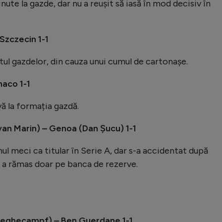
ute la gazde, dar nu a reușit să iasă în mod decisiv în
Szczecin 1-1
otul gazdelor, din cauza unui cumul de cartonașe.
aco 1-1
ă la formația gazdă.
van Marin) – Genoa (Dan Șucu) 1-1
l meci ca titular în Serie A, dar s-a accidentat după
 a rămas doar pe banca de rezerve.
Reghecampf) – Ben Guerdane 1-1