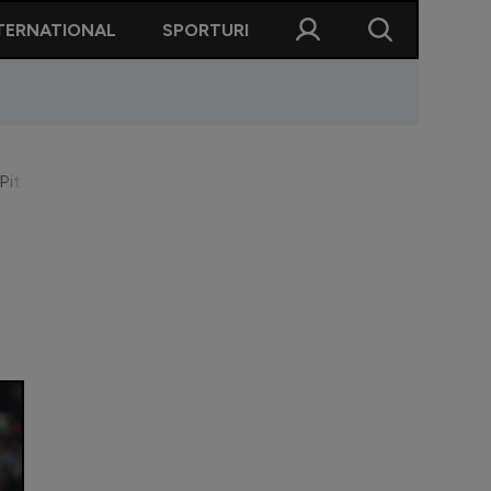
TERNATIONAL
SPORTURI
 Pitu, pe teren în umilința lui Dunkerque