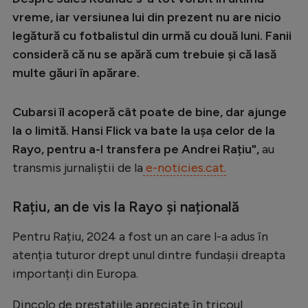
vreme, iar versiunea lui din prezent nu are nicio
legătură cu fotbalistul din urmă cu două luni. Fanii
consideră că nu se apără cum trebuie și că lasă
multe găuri în apărare.
Cubarsi îl acoperă cât poate de bine, dar ajunge
la o limită. Hansi Flick va bate la ușa celor de la
Rayo, pentru a-l transfera pe Andrei Rațiu",
au
transmis jurnaliștii de la
e-noticies.cat.
Rațiu, an de vis la Rayo și națională
Pentru Rațiu, 2024 a fost un an care l-a adus în
atenția tuturor drept unul dintre fundașii dreapta
importanți din Europa.
Dincolo de prestațiile apreciate în tricoul