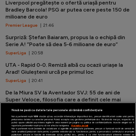
Liverpool pregătește o ofertă uriașă pentru
Bradley Barcola! PSG ar putea cere peste 150 de
milioane de euro
Premier League
| 21:46
Surpriză: Ștefan Baiaram, propus la o echipă din
Serie A! ”Poate să dea 5-6 milioane de euro”
SuperLiga
| 20:58
UTA - Rapid 0-0. Remiză albă cu ocazii uriașe la
Arad! Giuleștenii urcă pe primul loc
SuperLiga
| 20:41
De la Miura SV la Aventador SVJ: 55 de ani de
Super Veloce, filosofia care a definit cele mai
radicale Lamborghini V12
Nouă ne pasă ca datele tale personale să rămână confidențiale
Auto
| 20:12
Noi și partenerii noștri
1019
stocăm și/sau accesăm informații pe dispozitivul dvs., precum identificatorii cookie unici pentru
prelucrarea datelor cu caracter personal. Puteți accepta sau gestiona preferințele dvs. făcând clic mai jos, respectiv vă
puteți opune utilizării unui interes legitim în orice moment pe pagina cu politica de confidențialitate. Aceste alegeri vor fi
raportate partenerilor noștri și nu vă vor afecta navigarea.
Mai multe detalii
Noi si partenerii nostri (retelele de socializare si agentiile de publicitate partenere, precum si furnizorii nostri de servicii de
date analitice) prelucram date pentru a permite website-ului sa functioneze, pentru a personaliza continutul si anunturile
publicitare afisate in functie de interesele si/sau profilul dvs., pentru a va oferi functionalitati aferente retelelor de