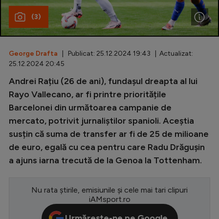
(3)
Special
Diverse
Inedit
George Drafta
| Publicat: 25.12.2024 19:43 | Actualizat:
25.12.2024 20:45
Clasamente
Andrei Rațiu (26 de ani), fundașul dreapta al lui
Rayo Vallecano, ar fi printre prioritățile
Barcelonei din următoarea campanie de
mercato, potrivit jurnaliștilor spanioli. Aceștia
Champions League
susțin că suma de transfer ar fi de 25 de milioane
Europa League
de euro, egală cu cea pentru care Radu Drăgușin
a ajuns iarna trecută de la Genoa la Tottenham.
Conference League
CM 2026
Nu rata știrile, emisiunile și cele mai tari clipuri
Premier League
iAMsport.ro
LaLiga
Urmărește-ne pe Google