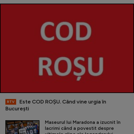
Este COD ROŞU. Când vine urgia în
RTV
Bucureşti
Maseurul lui Maradona a izucnit în
lacrimi când a povestit despre