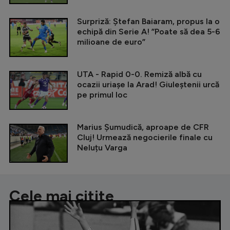
Surpriză: Ștefan Baiaram, propus la o
echipă din Serie A! ”Poate să dea 5-6
milioane de euro”
UTA - Rapid 0-0. Remiză albă cu
ocazii uriașe la Arad! Giuleștenii urcă
pe primul loc
Marius Șumudică, aproape de CFR
Cluj! Urmează negocierile finale cu
Neluțu Varga
Cele mai citite