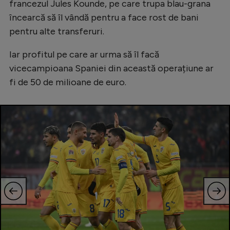
francezul Jules Kounde, pe care trupa blau-grana
Natație
încearcă să îl vândă pentru a face rost de bani
Formula 1
pentru alte transferuri.
Gimnastică
Iar profitul pe care ar urma să îl facă
Auto
vicecampioana Spaniei din această operațiune ar
fi de 50 de milioane de euro.
Rugby
Ciclism
Alte sporturi
JO 2024
JO 2026