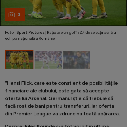
Intră în cont
Creează cont
3
Foto :
Sport Pictures
| Rațiu are un gol în 27 de selecții pentru
echipa națională a României
"Hansi Flick, care este conștient de posibilitățile
financiare ale clubului, este gata să accepte
oferta lui Arsenal. Germanul știe că trebuie să
facă rost de bani pentru transferuri, iar oferta
din Premier League va zdruncina toată apărarea.
Despre Jules Kounde s-a tot vorbit în ultima