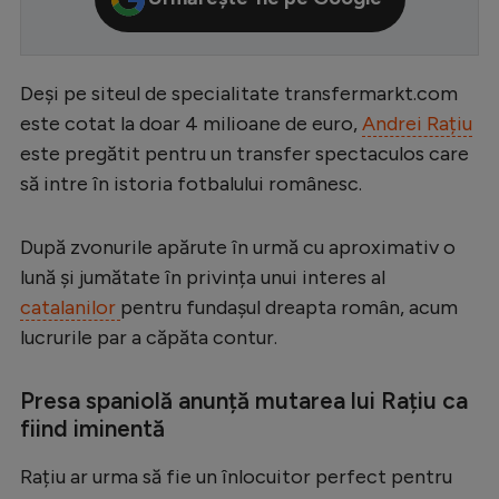
Serie A
Bundesliga
Deși pe siteul de specialitate transfermarkt.com
Ligue 1
este cotat la doar 4 milioane de euro,
Andrei Rațiu
este pregătit pentru un transfer spectaculos care
Campionate
să intre în istoria fotbalului românesc.
Starurile fotbalului
EURO 2024
După zvonurile apărute în urmă cu aproximativ o
lună și jumătate în privința unui interes al
Stranieri
catalanilor
pentru fundașul dreapta român, acum
Clasamente
lucrurile par a căpăta contur.
Presa spaniolă anunță mutarea lui Rațiu ca
fiind iminentă
Tenis
Rațiu ar urma să fie un înlocuitor perfect pentru
Handbal