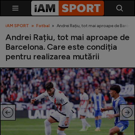
iAM SPORT
Fotbal
Andrei Rațiu, tot mai aproape de Barcelon
Andrei Rațiu, tot mai aproape de
Barcelona. Care este condiția
pentru realizarea mutării
SuperLiga
Liga 2
Cupa României
Echipa Națională
U21
Fotbal feminin