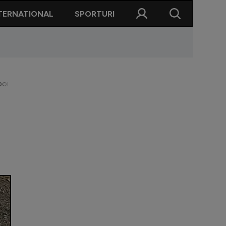
TERNATIONAL
SPORTURI
 s-a sinucis: ”Chemați poliția, copiii sunt singuri”