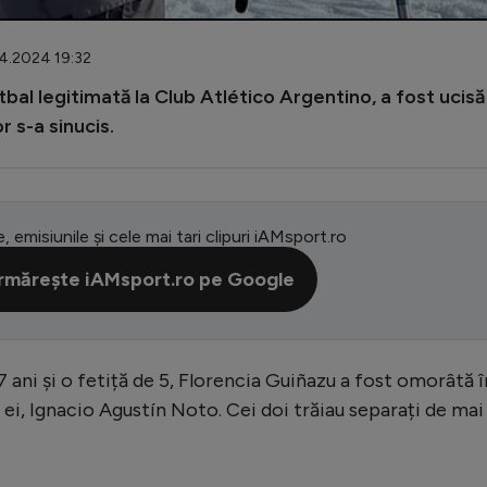
04.2024 19:32
bal legitimată la Club Atlético Argentino, a fost ucisă 
r s-a sinucis.
e, emisiunile și cele mai tari clipuri iAMsport.ro
rmărește iAMsport.ro pe Google
7 ani și o fetiță de 5, Florencia Guiñazu a fost omorâtă î
l ei, Ignacio Agustín Noto. Cei doi trăiau separați de mai