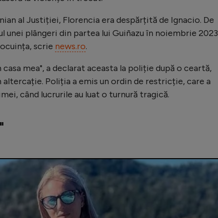
an al Justiției, Florencia era despărțită de Ignacio. De
ul unei plângeri din partea lui Guiñazu în noiembrie 2023
locuința, scrie
news.ro
.
in casa mea", a declarat aceasta la poliție după o ceartă,
 altercație. Poliția a emis un ordin de restricție, care a
mei, când lucrurile au luat o turnură tragică.
"