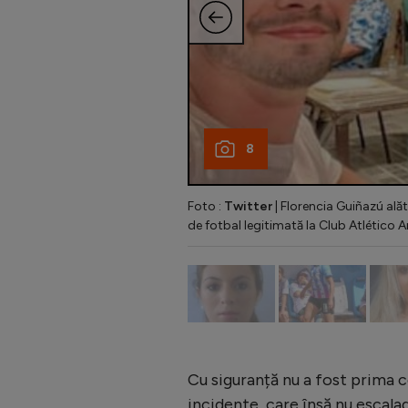
8
Foto :
Twitter
| Florencia Guiñazú alăt
de fotbal legitimată la Club Atlético 
Cu siguranță nu a fost prima ce
incidente, care însă nu escalad