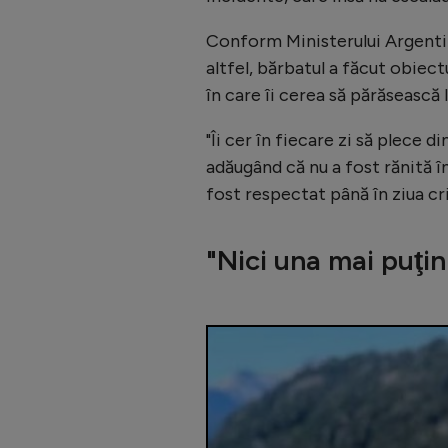
Conform Ministerului Argentini
altfel, bărbatul a făcut obiect
în care îi cerea să părăsească 
"Îi cer în fiecare zi să plece d
adăugând că nu a fost rănită în
fost respectat până în ziua cri
"Nici una mai puţin