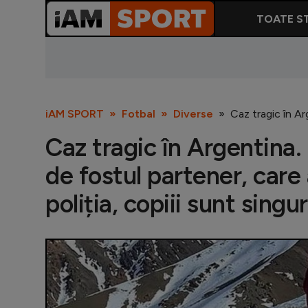
TOATE ST
iAM SPORT
Fotbal
Diverse
Caz tragic în Ar
Caz tragic în Argentina.
de fostul partener, care
poliția, copiii sunt singur