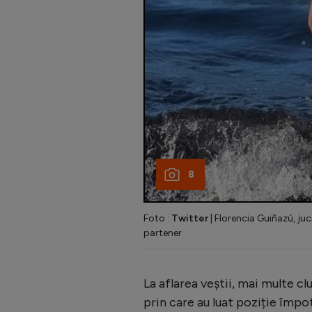
8
Foto :
Twitter
| Florencia Guiñazú, juc
partener
La aflarea veștii, mai multe c
prin care au luat poziție împo