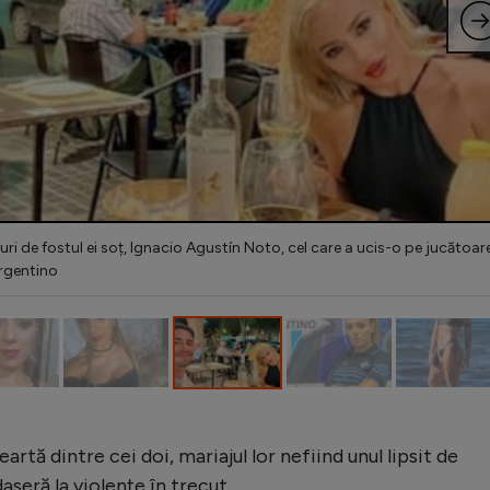
uri de fostul ei soț, Ignacio Agustín Noto, cel care a ucis-o pe jucătoar
Argentino
artă dintre cei doi, mariajul lor nefiind unul lipsit de
aseră la violențe în trecut.