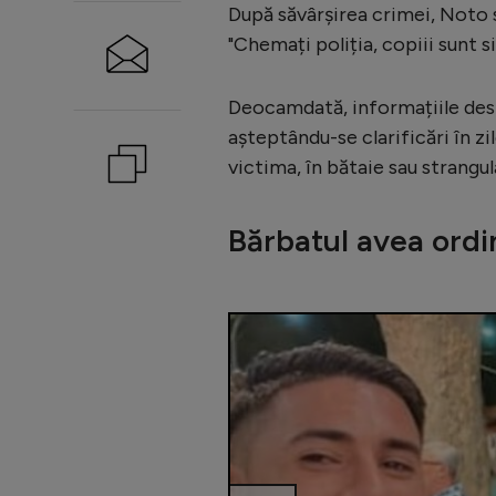
După săvârșirea crimei, Noto s-
"Chemați poliția, copiii sunt si
Deocamdată, informațiile desp
așteptându-se clarificări în z
victima, în bătaie sau strangul
Bărbatul avea ordin