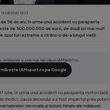
: 13.08.2025 18:23
a de 56 de ani, în urma unui accident cu parapanta
a este de 500.000.000 de euro, de două ori mai mult
 sporturi extreme a strâns-o de-a lungul vieții.
e, emisiunile și cele mai tari clipuri iAMsport.ro
rmărește iAMsport.ro pe Google
7 iulie, în urma unui accident cu parapanta motorizată.
de medici, cauza decesului a a fost impactul prea putern
 vertebrelor cervicale și leziuni fatale ale măduvei