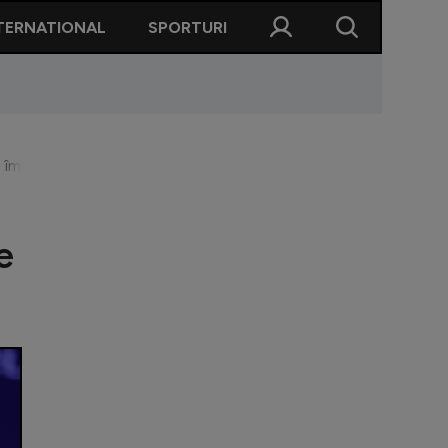
TERNATIONAL
SPORTURI
 împarte suma de 500 de milioane de euro provenită din asigur
e