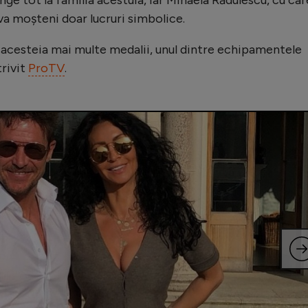
, va moșteni doar lucruri simbolice.
t acesteia mai multe medalii, unul dintre echipamentele
trivit
ProTV
.