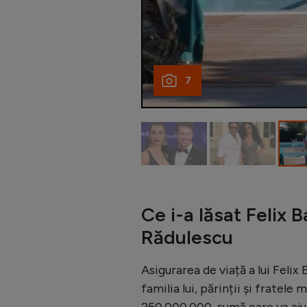
7
Ce i-a lăsat Felix
Rădulescu
Asigurarea de viață a lui Feli
familia lui, părinții și fratele
250.000.000, sumă care va ajun