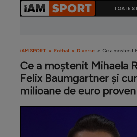
TOATE ST
iAM SPORT
Fotbal
Diverse
Ce a moștenit M
Ce a moștenit Mihaela 
Felix Baumgartner și c
milioane de euro proveni