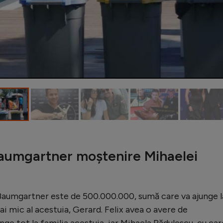
 Baumgartner moștenire Mihaelei
x Baumgartner este de 500.000.000, sumă care va ajunge l
 mai mic al acestuia, Gerard. Felix avea o avere de
ge tot la familia acestuia, iar Mihaela Rădulescu, cu car