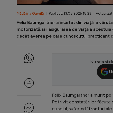
Mădălina Gavrilă
| Publicat: 13.08.2025 18:23 | Actualizat
Felix Baumgartner a încetat din viață la vârst
motorizată, iar asigurarea de viață a acestui
decât averea pe care cunoscutul practicant de
Nu rata știril
U
Felix Baumgartner a murit pe 1
Potrivit constatărilor făcute 
cu solul, suferind
”fracturi ale