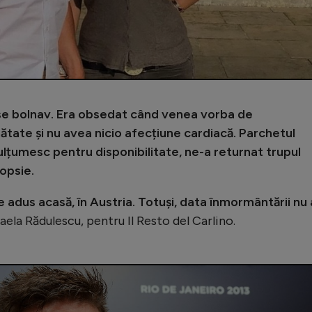
ese bolnav. Era obsedat când venea vorba de
nătate și nu avea nicio afecțiune cardiacă. Parchetul
 mulțumesc pentru disponibilitate, ne-a returnat trupul
opsie.
fie adus acasă, în Austria. Totuși, data înmormântării nu 
haela Rădulescu, pentru Il Resto del Carlino.