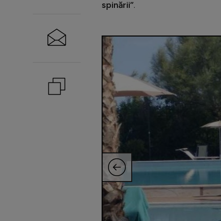
spinării”
.