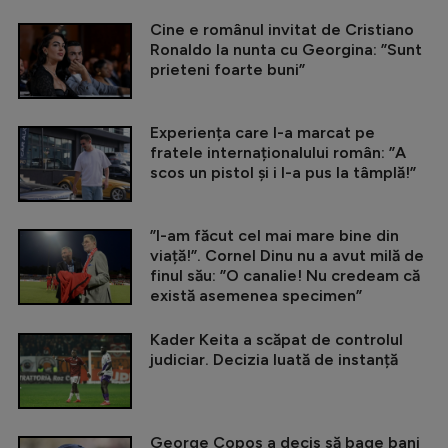
Cine e românul invitat de Cristiano
Ronaldo la nunta cu Georgina: ”Sunt
prieteni foarte buni”
Experiența care l-a marcat pe
fratele internaționalului român: ”A
scos un pistol și i l-a pus la tâmplă!”
”I-am făcut cel mai mare bine din
viață!”. Cornel Dinu nu a avut milă de
finul său: ”O canalie! Nu credeam că
există asemenea specimen”
Kader Keita a scăpat de controlul
judiciar. Decizia luată de instanță
George Copos a decis să bage bani