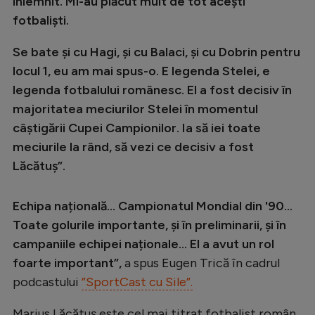
înlemnit. Mi-au plăcut mult de tot acești
fotbaliști.
Se bate și cu Hagi, și cu Balaci, și cu Dobrin pentru
locul 1, eu am mai spus-o. E legenda Stelei, e
legenda fotbalului românesc. El a fost decisiv în
majoritatea meciurilor Stelei în momentul
câștigării Cupei Campionilor. Ia să iei toate
meciurile la rând, să vezi ce decisiv a fost
Lăcătuș”.
Echipa națională... Campionatul Mondial din '90...
Toate golurile importante, și în preliminarii, și în
campaniile echipei naționale... El a avut un rol
foarte important”,
a spus Eugen Trică în cadrul
podcastului
”SportCast cu Sile”.
Marius Lăcătuș este cel mai titrat fotbalist român