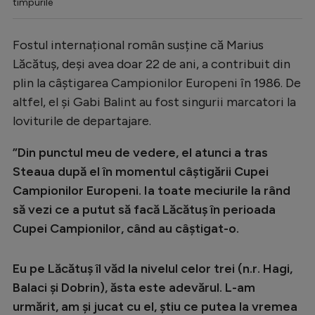
timpurile
Fostul internațional român susține că Marius
Lăcătuș, deși avea doar 22 de ani, a contribuit din
plin la câștigarea Campionilor Europeni în 1986. De
altfel, el și Gabi Balint au fost singurii marcatori la
loviturile de departajare.
”Din punctul meu de vedere, el atunci a tras
Steaua după el în momentul câștigării Cupei
Campionilor Europeni. Ia toate meciurile la rând
să vezi ce a putut să facă Lăcătuș în perioada
Cupei Campionilor, când au câștigat-o.
Eu pe Lăcătuș îl văd la nivelul celor trei (n.r. Hagi,
Balaci și Dobrin), ăsta este adevărul. L-am
urmărit, am și jucat cu el, știu ce putea la vremea