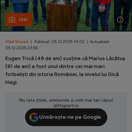
Special
(24)
Diverse
Inedit
Vlad Stoica
| Publicat: 05.12.2025 14:02 | Actualizat:
Clasamente
05.12.2025 23:56
Eugen Trică (49 de ani) susține că Marius Lăcătuș
(61 de ani) a fost unul dintre cei mai mari
fotbaliști din istoria României, la nivelul lui Gică
Champions League
Hagi.
Europa League
Conference League
Nu rata știrile, emisiunile și cele mai tari clipuri
iAMsport.ro
CM 2026
Urmărește-ne pe Google
Premier League
LaLiga