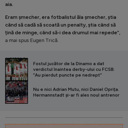
aia.
Eram șmecher, era fotbalistul ăla șmecher, știa
când să cadă să scoată un penalty, știa când să
țină de minge, când să-i dea drumul mai repede”,
a mai spus Eugen Trică.
CITEȘTE ȘI
Fostul jucător de la Dinamo a dat
verdictul înaintea derby-ului cu FCSB:
”Au pierdut puncte pe nedrept”
Nu e nici Adrian Mutu, nici Daniel Oprița.
Hermannstadt și-ar fi ales noul antrenor