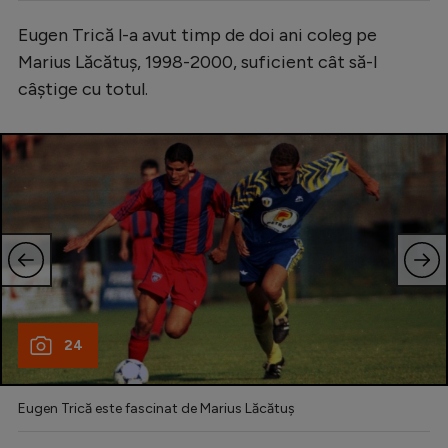
Serie A
Eugen Trică l-a avut timp de doi ani coleg pe
Marius Lăcătuș, 1998-2000, suficient cât să-l
Bundesliga
câștige cu totul.
Ligue 1
Campionate
Starurile fotbalului
EURO 2024
Stranieri
Clasamente
24
Tenis
Eugen Trică este fascinat de Marius Lăcătuș
Handbal