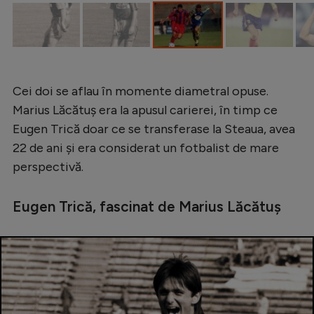
Natație
Formula 1
Gimnastică
Cei doi se aflau în momente diametral opuse.
Auto
Marius Lăcătuș era la apusul carierei, în timp ce
Rugby
Eugen Trică doar ce se transferase la Steaua, avea
Ciclism
22 de ani și era considerat un fotbalist de mare
perspectivă.
Alte sporturi
JO 2024
Eugen Trică, fascinat de Marius Lăcătuș
JO 2026