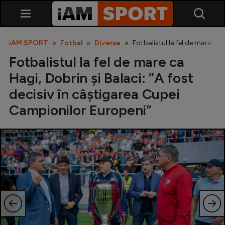
iAM SPORT
Fotbal
Diverse
Fotbalistul la fel de mare ca
Fotbalistul la fel de mare ca
Hagi, Dobrin și Balaci: ”A fost
decisiv în câștigarea Cupei
Campionilor Europeni”
SuperLiga
Liga 2
Cupa României
Echipa Națională
U21
Fotbal feminin