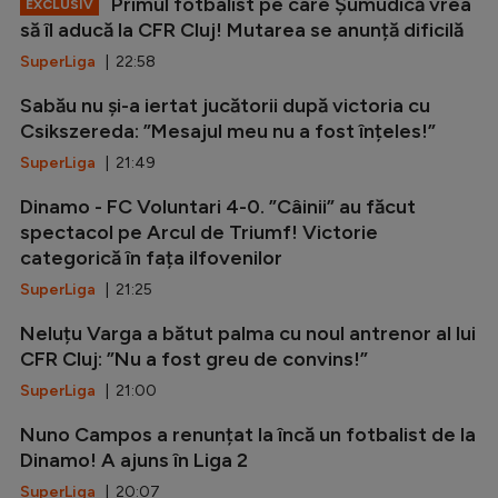
Primul fotbalist pe care Șumudică vrea
EXCLUSIV
să îl aducă la CFR Cluj! Mutarea se anunță dificilă
SuperLiga
| 22:58
Sabău nu și-a iertat jucătorii după victoria cu
Csikszereda: ”Mesajul meu nu a fost înțeles!”
SuperLiga
| 21:49
Dinamo - FC Voluntari 4-0. ”Câinii” au făcut
spectacol pe Arcul de Triumf! Victorie
categorică în fața ilfovenilor
SuperLiga
| 21:25
Neluțu Varga a bătut palma cu noul antrenor al lui
CFR Cluj: ”Nu a fost greu de convins!”
SuperLiga
| 21:00
Nuno Campos a renunțat la încă un fotbalist de la
Dinamo! A ajuns în Liga 2
SuperLiga
| 20:07