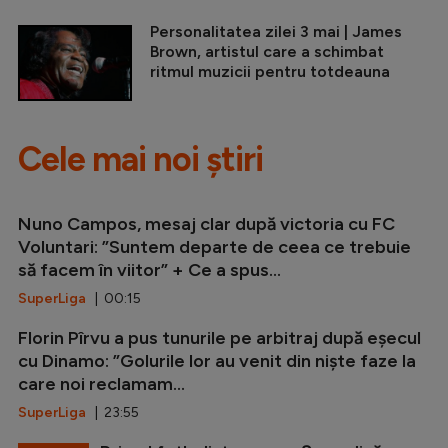
Personalitatea zilei 3 mai | James
Brown, artistul care a schimbat
ritmul muzicii pentru totdeauna
Cele mai noi știri
Nuno Campos, mesaj clar după victoria cu FC
Voluntari: ”Suntem departe de ceea ce trebuie
să facem în viitor” + Ce a spus...
SuperLiga
| 00:15
Florin Pîrvu a pus tunurile pe arbitraj după eșecul
cu Dinamo: ”Golurile lor au venit din niște faze la
care noi reclamam...
SuperLiga
| 23:55