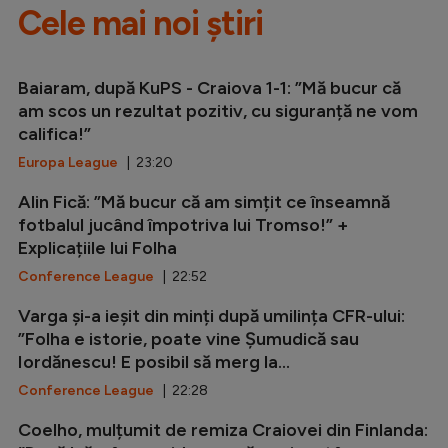
Cele mai noi știri
Baiaram, după KuPS - Craiova 1-1: ”Mă bucur că
am scos un rezultat pozitiv, cu siguranță ne vom
califica!”
Europa League
| 23:20
Alin Fică: ”Mă bucur că am simțit ce înseamnă
fotbalul jucând împotriva lui Tromso!” +
Explicațiile lui Folha
Conference League
| 22:52
Varga și-a ieșit din minți după umilința CFR-ului:
”Folha e istorie, poate vine Șumudică sau
Iordănescu! E posibil să merg la...
Conference League
| 22:28
Coelho, mulțumit de remiza Craiovei din Finlanda: