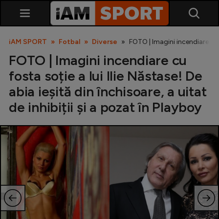
iAM SPORT
Fotbal
Diverse
FOTO | Imagini incendiare cu fo
FOTO | Imagini incendiare cu
fosta soție a lui Ilie Năstase! De
abia ieșită din închisoare, a uitat
de inhibiții și a pozat în Playboy
SuperLiga
Liga 2
Cupa României
Echipa Națională
U21
Fotbal feminin