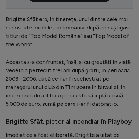
Serie A
Brigitte Sfăt era, în tinerețe, unul dintre cele mai
Bundesliga
cunoscute modele din România, după ce câștigase
Ligue 1
titluri de ”Top Model România” sau ”Top Model of
Campionate
the World”.
Starurile fotbalului
Aceasta s-a confruntat, însă, și cu greutăți în viață.
EURO 2024
Vedeta a petrecut trei ani după gratii, în perioada
Stranieri
2003 - 2006, după ce l-ar fi sechestrat pe
managerul unui club din Timișoara în biroul ei, în
Clasamente
încercarea de a îl face pe acesta să îi plătească
5.000 de euro, sumă pe care i-ar fi datorat-o.
Brigitte Sfăt, pictorial incendiar în Playboy
Tenis
Handbal
Imediat ce a fost eliberată, Brigitte a uitat de