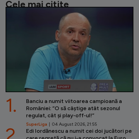
Cele mai citite
1.
Banciu a numit viitoarea campioană a
României: ”O să câștige atât sezonul
regulat, cât și play-off-ul!”
SuperLiga
| 04 August 2026, 21:55
2.
Edi Iordănescu a numit cei doi jucători pe
care regretă că nu i-a convocat la Euro