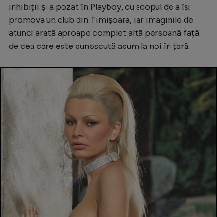
inhibiții și a pozat în Playboy, cu scopul de a își
Natație
promova un club din Timișoara, iar imaginile de
Formula 1
atunci arată aproape complet altă persoană față
de cea care este cunoscută acum la noi în țară.
Gimnastică
Auto
Rugby
Ciclism
Alte sporturi
JO 2024
JO 2026