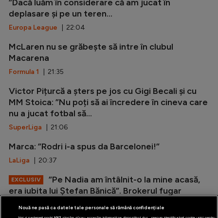
”Dacă luăm în considerare că am jucat în
deplasare și pe un teren...
Europa League
| 22:04
McLaren nu se grăbește să intre în clubul
Macarena
Formula 1
| 21:35
Victor Pițurcă a șters pe jos cu Gigi Becali și cu
MM Stoica: ”Nu poți să ai încredere în cineva care
nu a jucat fotbal să...
SuperLiga
| 21:06
Marca: ”Rodri i-a spus da Barcelonei!”
LaLiga
| 20:37
”Pe Nadia am întâlnit-o la mine acasă,
EXCLUSIV
era iubita lui Ștefan Bănică”. Brokerul fugar
povestește reacția ”Zeiței” când i-a...
Nouă ne pasă ca datele tale personale să rămână confidențiale
Special
| 19:59
Noi și partenerii noștri
1017
stocăm și/sau accesăm informații pe dispozitivul dvs., precum identificatorii cookie unici pentru