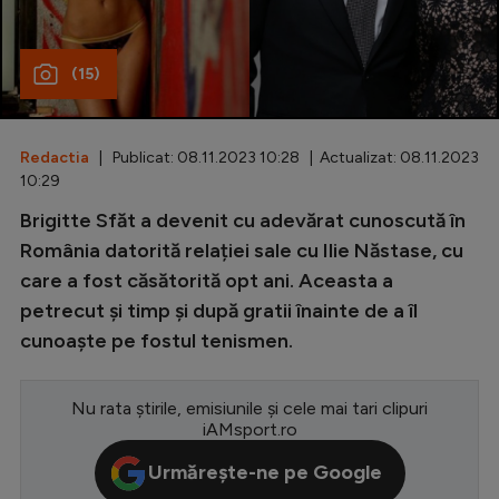
Special
(15)
Diverse
Inedit
Redactia
| Publicat: 08.11.2023 10:28 | Actualizat: 08.11.2023
Clasamente
10:29
Brigitte Sfăt a devenit cu adevărat cunoscută în
România datorită relației sale cu Ilie Năstase, cu
care a fost căsătorită opt ani. Aceasta a
Champions League
petrecut și timp și după gratii înainte de a îl
Europa League
cunoaște pe fostul tenismen.
Conference League
CM 2026
Nu rata știrile, emisiunile și cele mai tari clipuri
iAMsport.ro
Premier League
Urmărește-ne pe Google
LaLiga