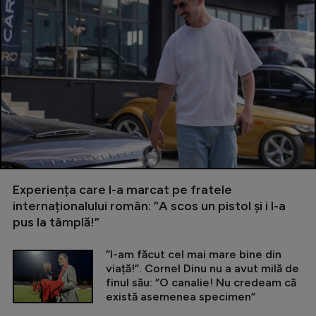
Experiența care l-a marcat pe fratele
internaționalului român: ”A scos un pistol și i l-a
pus la tâmplă!”
”I-am făcut cel mai mare bine din
viață!”. Cornel Dinu nu a avut milă de
finul său: ”O canalie! Nu credeam că
există asemenea specimen”