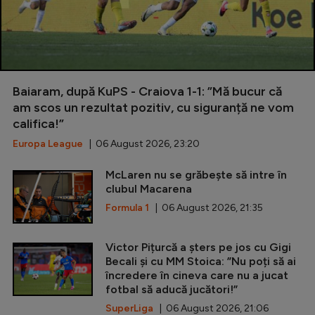
Baiaram, după KuPS - Craiova 1-1: ”Mă bucur că
am scos un rezultat pozitiv, cu siguranță ne vom
califica!”
Europa League
| 06 August 2026, 23:20
McLaren nu se grăbește să intre în
clubul Macarena
Formula 1
| 06 August 2026, 21:35
Victor Pițurcă a șters pe jos cu Gigi
Becali și cu MM Stoica: ”Nu poți să ai
încredere în cineva care nu a jucat
fotbal să aducă jucători!”
SuperLiga
| 06 August 2026, 21:06