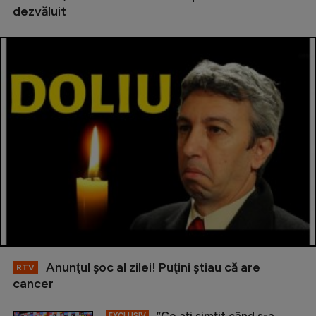
dezvăluit
Anunţul şoc al zilei! Puţini ştiau că are
RTV
cancer
”Ce ați simțit când s-a
EXCLUSIV