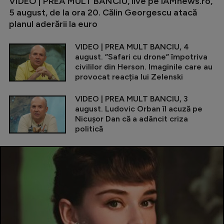
VIDEO | PREA MULT BANCIU, live pe iAMnews.ro,
5 august, de la ora 20. Călin Georgescu atacă
planul aderării la euro
VIDEO | PREA MULT BANCIU, 4
august. ”Safari cu drone” împotriva
civililor din Herson. Imaginile care au
provocat reacția lui Zelenski
VIDEO | PREA MULT BANCIU, 3
august. Ludovic Orban îl acuză pe
Nicușor Dan că a adâncit criza
politică