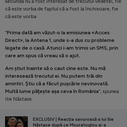
secundă nu a fost interesat de trecutul vedetei, fie
că este vorba de faptul că a fost la închisoare, fie
că este vorba
”
Prima dată am văzut-o la emisiunea «Acces
Direct», la Antena 1, unde s-a dus cu probleme
legate de o casă. Atunci i-am trimis un SMS, prin
care am spus că vreau să o ajut.
Am ştiut înainte să o caut cine este. Nu mă
interesează trecutul ei. Nu putem trăi din
amintiri. Ştiu că a făcut puşcărie nevinovată.
Multă lume păţeşte aşa ceva în România
”, spunea
Ilie Năstase.
CITEȘTE ȘI
EXCLUSIV | Reacția savuroasă a lui Ilie
Năstase după ce Mouratoglou și-a