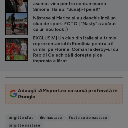
asumat vina pentru contaminarea
Simonei Halep: "Sunați-l pe el!"
Năstase și Marica și-au deschis încă un
club de sport. FOTO | ”Nasty” a apărut
cu un nou look :)
EXCLUSIV | Un club din Italia și-a trimis
reprezentantul în România pentru a îl
urmări pe Florinel Coman la derby-ul cu
Rapid! Ce echipă îl dorește și ce
impresie a lăsat
Adaugă iAMsport.ro ca sursă preferată în
Google
brigitte sfat
ilie nastase
fosta sotie nastase
brigitte nastase