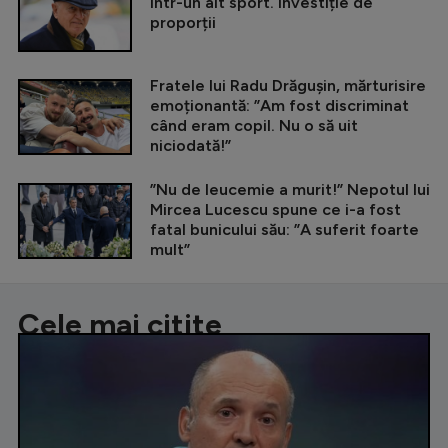
într-un alt sport. Investiție de
proporții
Fratele lui Radu Drăgușin, mărturisire
emoționantă: ”Am fost discriminat
când eram copil. Nu o să uit
niciodată!”
”Nu de leucemie a murit!” Nepotul lui
Mircea Lucescu spune ce i-a fost
fatal bunicului său: ”A suferit foarte
mult”
Cele mai citite