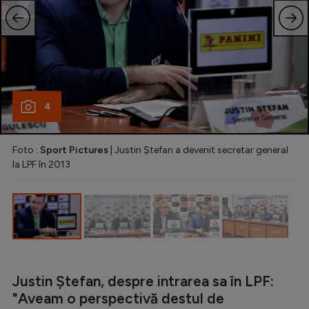
Natație
Formula 1
Gimnastică
Auto
4
Rugby
Ciclism
Foto :
Sport Pictures
| Justin Ștefan a devenit secretar general
la LPF în 2013
Alte sporturi
JO 2024
JO 2026
Justin Ștefan, despre intrarea sa în LPF:
"Aveam o perspectivă destul de