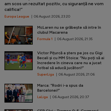
am scos un rezultat pozitiv, cu siguranță ne vom
califica!”
Europa League
| 06 August 2026, 23:20
McLaren nu se grăbește să intre în
clubul Macarena
Formula 1
| 06 August 2026, 21:35
Victor Pițurcă a șters pe jos cu Gigi
Becali și cu MM Stoica: ”Nu poți să ai
încredere în cineva care nu a jucat
fotbal să aducă jucători!”
SuperLiga
| 06 August 2026, 21:06
Marca: ”Rodri i-a spus da
Barcelonei!”
LaLiga
| 06 August 2026, 20:37
CFR Cluj - Tromso 0-5. Coșmarul