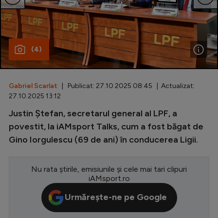
Special
Diverse
(4)
Inedit
Clasamente
Gabriel Scarlat
| Publicat: 27.10.2025 08:45 | Actualizat:
27.10.2025 13:12
Justin Ștefan, secretarul general al LPF, a
Champions League
povestit, la iAMsport Talks, cum a fost băgat de
Gino Iorgulescu (69 de ani) în conducerea Ligii.
Europa League
Conference League
Nu rata știrile, emisiunile și cele mai tari clipuri
CM 2026
iAMsport.ro
Premier League
Urmărește-ne pe Google
LaLiga