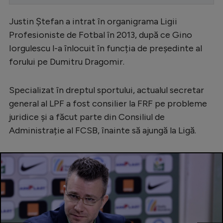
Serie A
Justin Ștefan a intrat în organigrama Ligii
Bundesliga
Profesioniste de Fotbal în 2013, după ce Gino
Iorgulescu l-a înlocuit în funcția de președinte al
Ligue 1
forului pe Dumitru Dragomir.
Campionate
Starurile fotbalului
Specializat în dreptul sportului, actualul secretar
general al LPF a fost consilier la FRF pe probleme
EURO 2024
juridice și a făcut parte din Consiliul de
Stranieri
Administrație al FCSB, înainte să ajungă la Ligă.
Clasamente
Tenis
Handbal