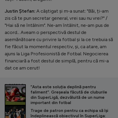
Justin Ștefan:
A câștigat și m-a sunat: "Băi, ți-am
zis că te pun secretar general, vrei sau nu vrei?" /
"Hai să ne întâlnim". Ne-am întâlnit, ne-am pus de
acord... Aveam o perspectivă destul de
asemănătoare cu privire la fotbal și la ce trebuia să
fie făcut la momentul respectiv, și, ca atare, am
ajuns la Liga Profesionistă de Fotbal. Negocierea
financiară a fost destul de simplă, pentru că mi-a
dat ce am cerut!
CITEȘTE ȘI
”Asta este soluția deplină pentru
faliment”. Greșeala făcută de cluburile
din SuperLigă, dezvăluită de un nume
important din fotbal
Trage de patron pentru ca echipa să își
îndeplinească obiectivul în SuperLiga: