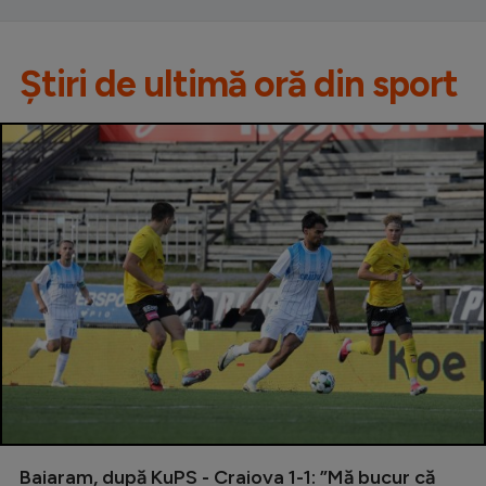
Știri de ultimă oră din sport
Baiaram, după KuPS - Craiova 1-1: ”Mă bucur că