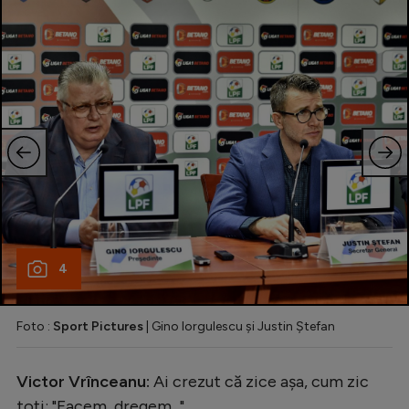
4
Foto :
Sport Pictures
| Gino Iorgulescu și Justin Ștefan
Victor Vrînceanu:
Ai crezut că zice așa, cum zic
toți: "Facem, dregem..."