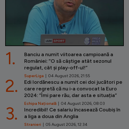
1.
Banciu a numit viitoarea campioană a
României: ”O să câștige atât sezonul
regulat, cât și play-off-ul!”
SuperLiga
| 04 August 2026, 21:55
2.
Edi Iordănescu a numit cei doi jucători pe
care regretă că nu i-a convocat la Euro
2024: ”Îmi pare rău, dar asta e situația”
Echipa Națională
| 04 August 2026, 08:03
3.
Incredibil! Ce salariu încasează Coubiș în
a liga a doua din Anglia
Stranieri
| 05 August 2026, 12:34