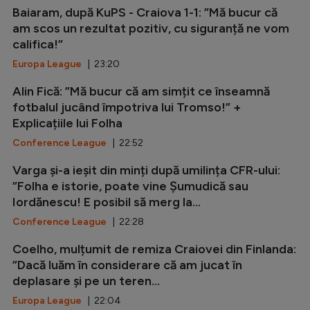
Baiaram, după KuPS - Craiova 1-1: ”Mă bucur că
am scos un rezultat pozitiv, cu siguranță ne vom
califica!”
Europa League
| 23:20
Alin Fică: ”Mă bucur că am simțit ce înseamnă
fotbalul jucând împotriva lui Tromso!” +
Explicațiile lui Folha
Conference League
| 22:52
Varga și-a ieșit din minți după umilința CFR-ului:
”Folha e istorie, poate vine Șumudică sau
Iordănescu! E posibil să merg la...
Conference League
| 22:28
Coelho, mulțumit de remiza Craiovei din Finlanda:
”Dacă luăm în considerare că am jucat în
deplasare și pe un teren...
Europa League
| 22:04