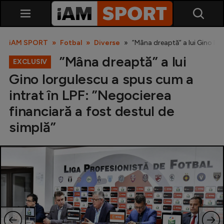
iAM SPORT
Fotbal
Diverse
”Mâna dreaptă” a lui Gino Ior
”Mâna dreaptă” a lui
EXCLUSIV
Gino Iorgulescu a spus cum a
intrat în LPF: ”Negocierea
financiară a fost destul de
simplă”
SuperLiga
Liga 2
Cupa României
Echipa Națională
U21
Fotbal feminin