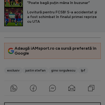
”Poate bagă puțin mâna în buzunar”
Lovitură pentru FCSB! S-a accidentat și
a fost schimbat în finalul primei reprize
cu UTA
Adaugă iAMsport.ro ca sursă preferată în
Google
exclusiv
justin stefan
gino iorgulescu
lpf