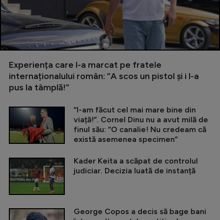
Experiența care l-a marcat pe fratele
internaționalului român: ”A scos un pistol și i l-a
pus la tâmplă!”
”I-am făcut cel mai mare bine din
viață!”. Cornel Dinu nu a avut milă de
finul său: ”O canalie! Nu credeam că
există asemenea specimen”
Kader Keita a scăpat de controlul
judiciar. Decizia luată de instanță
George Copos a decis să bage bani