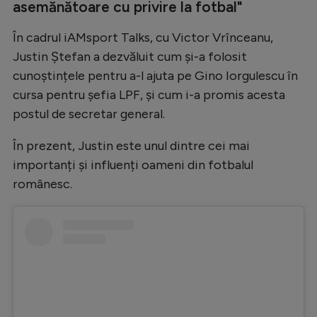
Intră în cont
asemănătoare cu privire la fotbal"
Creează cont
În cadrul iAMsport Talks, cu Victor Vrînceanu,
Justin Ștefan a dezvăluit cum și-a folosit
cunoștințele pentru a-l ajuta pe Gino Iorgulescu în
cursa pentru șefia LPF, și cum i-a promis acesta
postul de secretar general.
În prezent, Justin este unul dintre cei mai
importanți și influenți oameni din fotbalul
românesc.