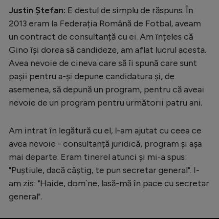
Justin Ștefan:
E destul de simplu de răspuns. În
2013 eram la Federația Română de Fotbal, aveam
un contract de consultanță cu ei. Am înțeles că
Gino își dorea să candideze, am aflat lucrul acesta.
Avea nevoie de cineva care să îi spună care sunt
pașii pentru a-și depune candidatura și, de
asemenea, să depună un program, pentru că aveai
nevoie de un program pentru următorii patru ani.
Am intrat în legătură cu el, l-am ajutat cu ceea ce
avea nevoie - consultanță juridică, program și așa
mai departe. Eram tinerel atunci și mi-a spus:
"Puștiule, dacă câștig, te pun secretar general". I-
am zis: "Haide, dom`ne, lasă-mă în pace cu secretar
general".