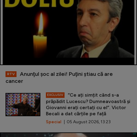
Anunţul şoc al zilei! Puţini ştiau că are
RTV
cancer
”Ce ați simțit când s-a
EXCLUSIV
prăpădit Lucescu? Dumneavoastră și
Giovanni erați certați cu el”. Victor
Becali a dat cărțile pe față
Special
| 05 August 2026, 13:23