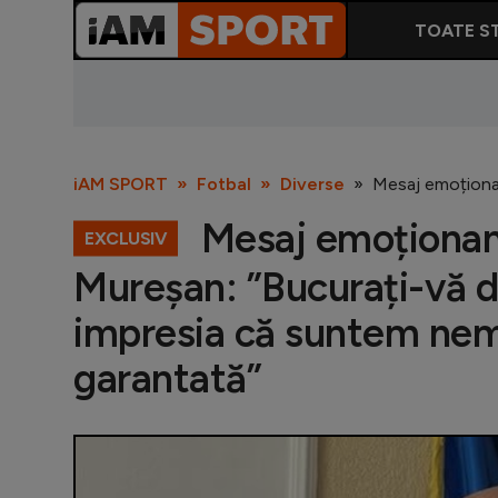
TOATE ST
iAM SPORT
Fotbal
Diverse
Mesaj emoționant
Mesaj emoționant 
EXCLUSIV
Mureșan: ”Bucurați-vă de
impresia că suntem nemu
garantată”