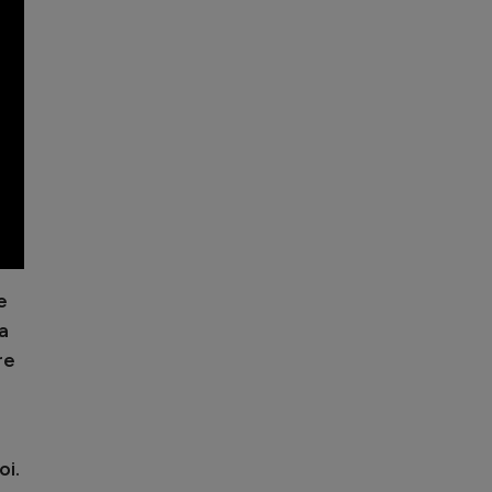
e
ța
re
oi.