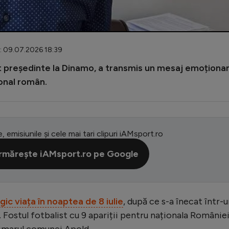
: 09.07.2026 18:39
st președinte la Dinamo, a transmis un mesaj emoționa
onal român.
e, emisiunile și cele mai tari clipuri iAMsport.ro
rmărește iAMsport.ro pe Google
ic viața în noaptea de 8 iulie
, după ce s-a înecat într-
e. Fostul fotbalist cu 9 apariții pentru naționala Românie
rimarul comunei Apold.