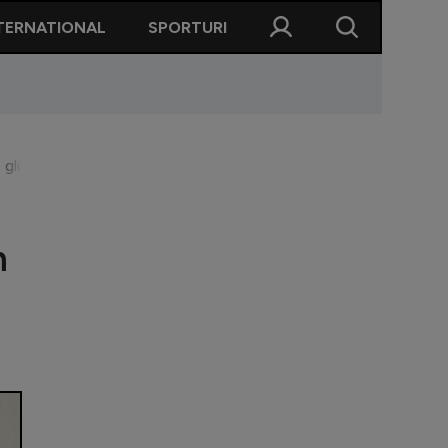
TERNATIONAL
SPORTURI
, glumiți! Avem impresia că suntem nemuritori și că ziua de mâin
m