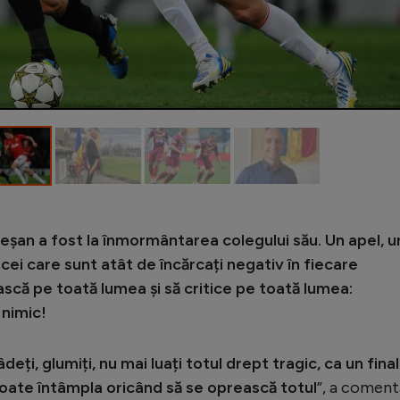
an a fost la înmormântarea colegului său. Un apel, u
cei care sunt atât de încărcați negativ în fiecare
ască pe toată lumea și să critice pe toată lumea:
 nimic!
râdeți, glumiți, nu mai luați totul drept tragic, ca un final
poate întâmpla oricând să se oprească totul
”, a coment