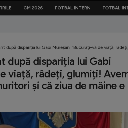
IRILE
CM 2026
FOTBAL INTERN
FOTBAL IN
 după dispariția lui Gabi Mureșan: ”Bucurați-vă de viață, râdeți
după dispariția lui Gabi
 viață, râdeți, glumiți! Ave
ritori și că ziua de mâine e