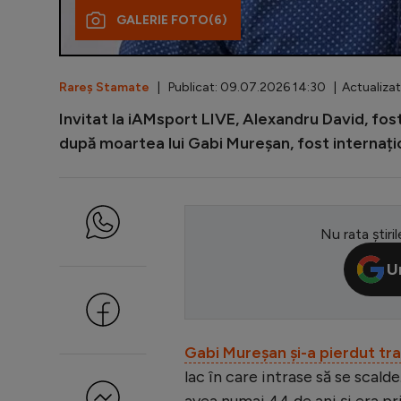
GALERIE FOTO
(6)
Rareș Stamate
| Publicat: 09.07.2026 14:30 | Actualizat
Invitat la iAMsport LIVE, Alexandru David, fo
după moartea lui Gabi Mureșan, fost internați
Nu rata știril
U
Gabi Mureșan și-a pierdut trag
lac în care intrase să se scald
avea numai 44 de ani și era p