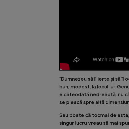
”
Dumnezeu să îl ierte și să îl
bun, modest, la locul lui. Genul
e câteodată nedreaptă, nu că 
se pleacă spre altă dimensiu
Sau poate că tocmai de asta,
singur lucru vreau să mai spu