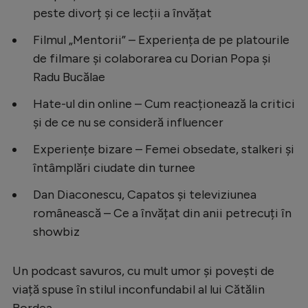
Intră în cont
peste divorț și ce lecții a învățat
Creează cont
Filmul „Mentorii” – Experiența de pe platourile
de filmare și colaborarea cu Dorian Popa și
Radu Bucălae
Hate-ul din online – Cum reacționează la critici
și de ce nu se consideră influencer
Experiențe bizare – Femei obsedate, stalkeri și
întâmplări ciudate din turnee
Dan Diaconescu, Capatos și televiziunea
românească – Ce a învățat din anii petrecuți în
showbiz
Un podcast savuros, cu mult umor și povești de
viață spuse în stilul inconfundabil al lui Cătălin