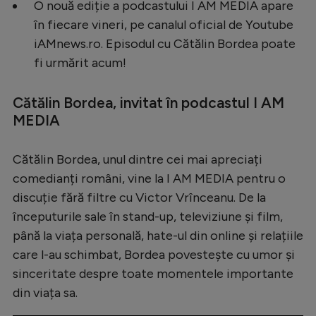
O nouă ediție a podcastului I AM MEDIA apare
Serie A
în fiecare vineri, pe canalul oficial de Youtube
iAMnews.ro. Episodul cu Cătălin Bordea poate
Bundesliga
fi urmărit acum!
Ligue 1
Campionate
Cătălin Bordea, invitat în podcastul I AM
MEDIA
Starurile fotbalului
EURO 2024
Cătălin Bordea, unul dintre cei mai apreciați
Stranieri
comedianți români, vine la I AM MEDIA pentru o
discuție fără filtre cu Victor Vrînceanu. De la
Clasamente
începuturile sale în stand-up, televiziune și film,
până la viața personală, hate-ul din online și relațiile
care l-au schimbat, Bordea povestește cu umor și
sinceritate despre toate momentele importante
Tenis
din viața sa.
Handbal