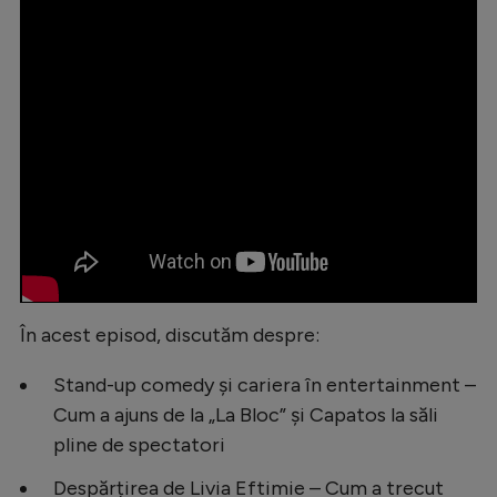
Natație
Formula 1
Gimnastică
Auto
Rugby
Ciclism
Alte sporturi
JO 2024
În acest episod, discutăm despre:
JO 2026
Stand-up comedy și cariera în entertainment –
Cum a ajuns de la „La Bloc” și Capatos la săli
pline de spectatori
Despărțirea de Livia Eftimie – Cum a trecut