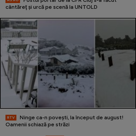
Fostul portar de la CFR Cluj s-a făcut
AS.RO
cântăreţ şi urcă pe scenă la UNTOLD
Ninge ca-n povești, la început de august!
RTV
Oamenii schiază pe străzi