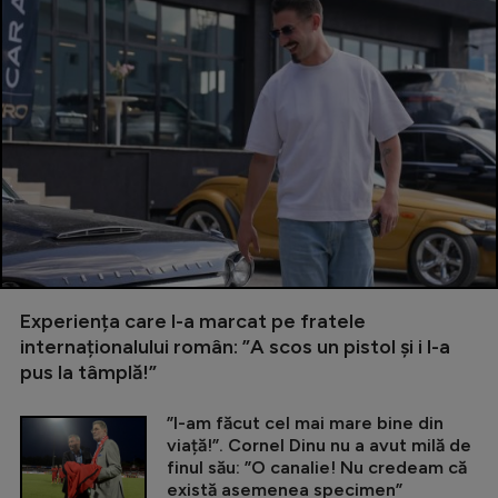
Experiența care l-a marcat pe fratele
internaționalului român: ”A scos un pistol și i l-a
pus la tâmplă!”
”I-am făcut cel mai mare bine din
viață!”. Cornel Dinu nu a avut milă de
finul său: ”O canalie! Nu credeam că
există asemenea specimen”