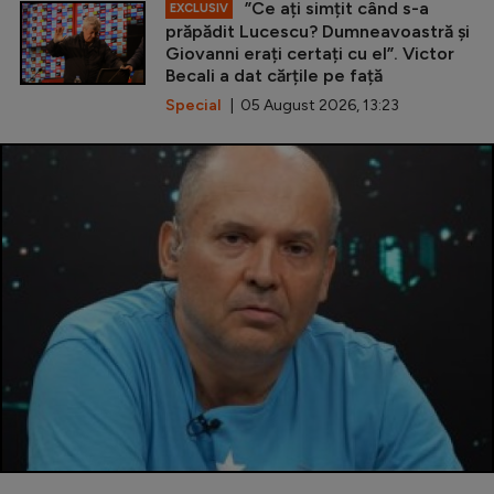
”Ce ați simțit când s-a
EXCLUSIV
prăpădit Lucescu? Dumneavoastră și
Giovanni erați certați cu el”. Victor
Becali a dat cărțile pe față
Special
| 05 August 2026, 13:23