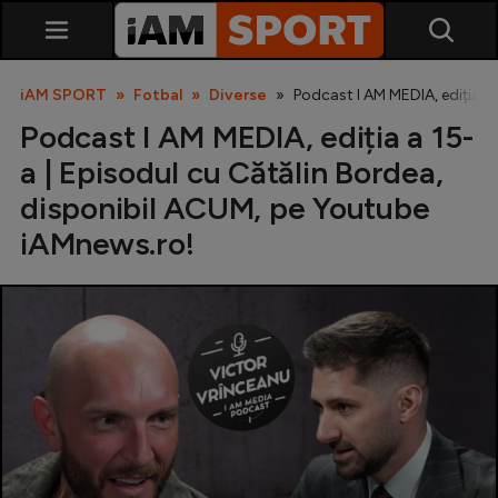
iAM SPORT
Fotbal
Diverse
Podcast I AM MEDIA, ediția a
Podcast I AM MEDIA, ediția a 15-
a | Episodul cu Cătălin Bordea,
disponibil ACUM, pe Youtube
iAMnews.ro!
SuperLiga
Liga 2
Cupa României
Echipa Națională
U21
Fotbal feminin