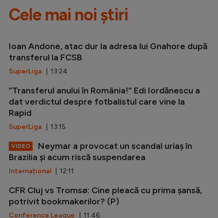
Cele mai noi știri
Ioan Andone, atac dur la adresa lui Gnahore după
transferul la FCSB
SuperLiga
| 13:24
”Transferul anului în România!” Edi Iordănescu a
dat verdictul despre fotbalistul care vine la
Rapid
SuperLiga
| 13:15
Neymar a provocat un scandal uriaș în
VIDEO
Brazilia și acum riscă suspendarea
Internațional
| 12:11
CFR Cluj vs Tromsø: Cine pleacă cu prima șansă,
potrivit bookmakerilor? (P)
Conference League
| 11:46