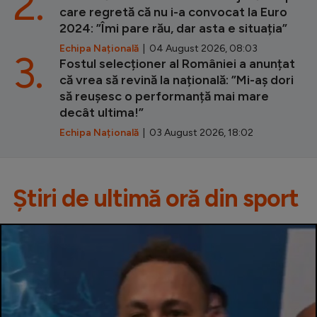
2.
care regretă că nu i-a convocat la Euro
2024: ”Îmi pare rău, dar asta e situația”
Echipa Națională
| 04 August 2026, 08:03
3.
Fostul selecționer al României a anunțat
că vrea să revină la națională: ”Mi-aș dori
să reușesc o performanță mai mare
decât ultima!”
Echipa Națională
| 03 August 2026, 18:02
Știri de ultimă oră din sport