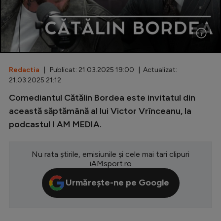
Special
Diverse
Inedit
Redactia
| Publicat: 21.03.2025 19:00 | Actualizat:
Clasamente
21.03.2025 21:12
Comediantul Cătălin Bordea este invitatul din
această săptămână al lui Victor Vrînceanu, la
podcastul I AM MEDIA.
Champions League
Europa League
Nu rata știrile, emisiunile și cele mai tari clipuri
Conference League
iAMsport.ro
CM 2026
Urmărește-ne pe Google
Premier League
LaLiga