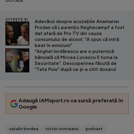
Bordea.
CITEȘTE ȘI
Adevărul despre acuzațiile Anamariei
Prodan că Laurențiu Reghecampf a fost
dat afară de Pro TV din cauza
consumului de alcool: ”A spus că intră
beat în emisiuni”
”Anghel Iordănescu are o puternică
bănuială că Mircea Lucescu îl turna la
Securitate”. Descoperirea făcută de
”Tata Puiu” după ce și-a citit dosarul
Adaugă iAMsport.ro ca sursă preferată în
Google
catalin bordea
victor vrinceanu
podcast