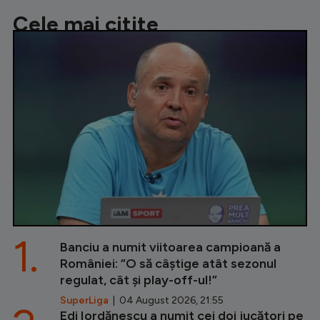
Cele mai citite
1.
Banciu a numit viitoarea campioană a
României: ”O să câștige atât sezonul
regulat, cât și play-off-ul!”
SuperLiga
| 04 August 2026, 21:55
Edi Iordănescu a numit cei doi jucători pe