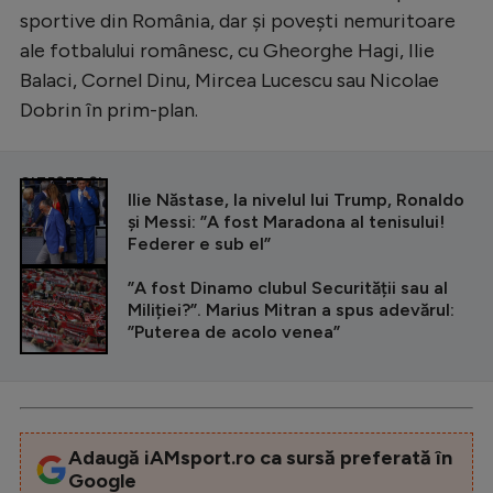
Intră în cont
sportive din România, dar și povești nemuritoare
Creează cont
ale fotbalului românesc, cu Gheorghe Hagi, Ilie
Balaci, Cornel Dinu, Mircea Lucescu sau Nicolae
Dobrin în prim-plan.
CITEȘTE ȘI
Ilie Năstase, la nivelul lui Trump, Ronaldo
și Messi: ”A fost Maradona al tenisului!
Federer e sub el”
”A fost Dinamo clubul Securității sau al
Miliției?”. Marius Mitran a spus adevărul:
”Puterea de acolo venea”
Adaugă iAMsport.ro ca sursă preferată în
Google