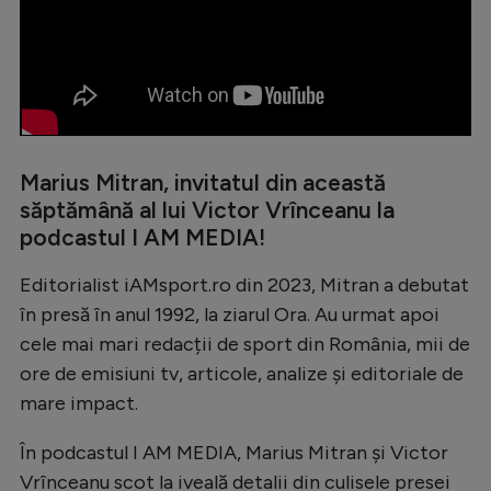
Natație
Formula 1
Gimnastică
Auto
Marius Mitran, invitatul din această
Rugby
săptămână al lui Victor Vrînceanu la
Ciclism
podcastul I AM MEDIA!
Alte sporturi
Editorialist iAMsport.ro din 2023, Mitran a debutat
JO 2024
în presă în anul 1992, la ziarul Ora. Au urmat apoi
cele mai mari redacții de sport din România, mii de
JO 2026
ore de emisiuni tv, articole, analize și editoriale de
mare impact.
În podcastul I AM MEDIA, Marius Mitran și Victor
Vrînceanu scot la iveală detalii din culisele presei