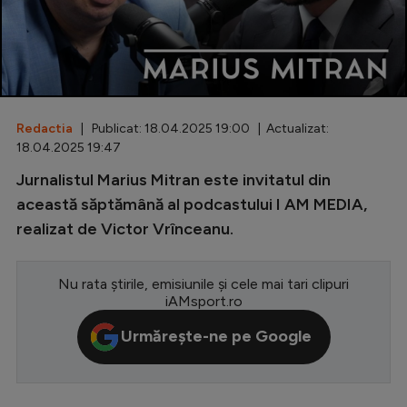
Special
Diverse
Inedit
Redactia
| Publicat: 18.04.2025 19:00 | Actualizat:
Clasamente
18.04.2025 19:47
Jurnalistul Marius Mitran este invitatul din
această săptămână al podcastului I AM MEDIA,
realizat de Victor Vrînceanu.
Champions League
Europa League
Nu rata știrile, emisiunile și cele mai tari clipuri
Conference League
iAMsport.ro
CM 2026
Urmărește-ne pe Google
Premier League
LaLiga