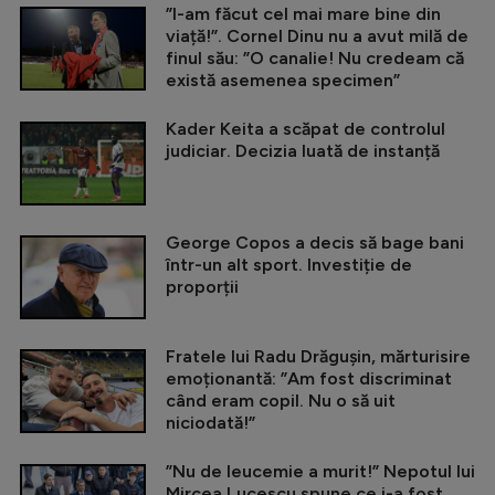
”I-am făcut cel mai mare bine din
viață!”. Cornel Dinu nu a avut milă de
finul său: ”O canalie! Nu credeam că
există asemenea specimen”
Kader Keita a scăpat de controlul
judiciar. Decizia luată de instanță
George Copos a decis să bage bani
într-un alt sport. Investiție de
proporții
Fratele lui Radu Drăgușin, mărturisire
emoționantă: ”Am fost discriminat
când eram copil. Nu o să uit
niciodată!”
”Nu de leucemie a murit!” Nepotul lui
Mircea Lucescu spune ce i-a fost