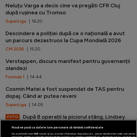
Neluțu Varga a decis cine va pregăti CFR Cluj
după rușinea cu Tromso
SuperLiga
| 16:20
Descindere a poliției după ce o națională a avut
un parcurs dezastruos la Cupa Mondială 2026
CM 2026
| 15:20
Verstappen, discurs manifest pentru guvernanții
olandezi
Formula 1
| 14:44
Cosmin Matei a fost suspendat de TAS pentru
dopaj. Când ar putea reveni
SuperLiga
| 14:05
După 8 operații la piciorul stâng, Lindsey
FOTO
Vonn s-a afișat în costum de baie
Nouă ne pasă ca datele tale personale să rămână confidențiale
Alte sporturi
| 13:33
Noi și partenerii noștri
1019
stocăm și/sau accesăm informații pe dispozitivul dvs., precum identificatorii cookie unici pentru
prelucrarea datelor cu caracter personal. Puteți accepta sau gestiona preferințele dvs. făcând clic mai jos, respectiv vă