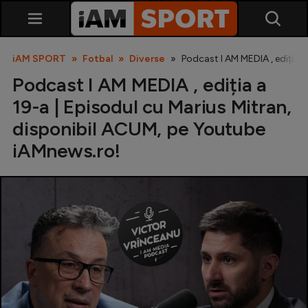
iAM SPORT
Fotbal
Diverse
Podcast I AM MEDIA , ediția 
Podcast I AM MEDIA , ediția a
19-a | Episodul cu Marius Mitran,
disponibil ACUM, pe Youtube
iAMnews.ro!
SuperLiga
Liga 2
Cupa României
Echipa Națională
U21
Fotbal feminin