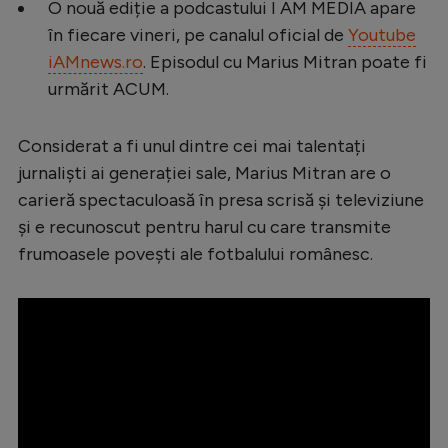
O nouă ediție a podcastului I AM MEDIA apare
Serie A
în fiecare vineri, pe canalul oficial de
Youtube
iAMnews.ro
. Episodul cu Marius Mitran poate fi
Bundesliga
urmărit ACUM.
Ligue 1
Campionate
Considerat a fi unul dintre cei mai talentați
jurnaliști ai generației sale, Marius Mitran are o
Starurile fotbalului
carieră spectaculoasă în presa scrisă și televiziune
EURO 2024
și e recunoscut pentru harul cu care transmite
Stranieri
frumoasele povești ale fotbalului românesc.
Clasamente
Tenis
Handbal