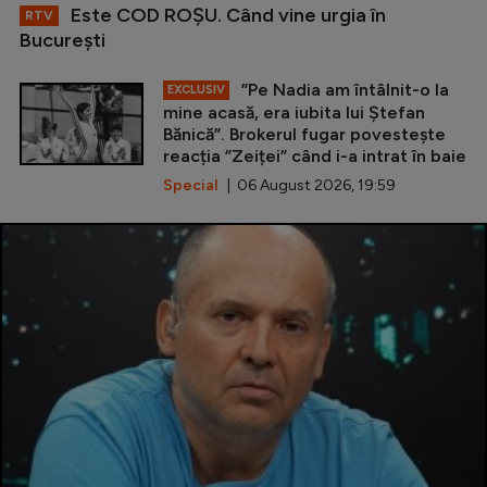
Este COD ROŞU. Când vine urgia în
RTV
Bucureşti
”Pe Nadia am întâlnit-o la
EXCLUSIV
mine acasă, era iubita lui Ștefan
Bănică”. Brokerul fugar povestește
reacția ”Zeiței” când i-a intrat în baie
Special
| 06 August 2026, 19:59