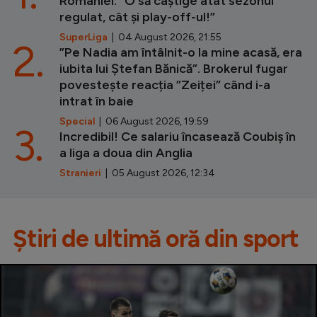
României: ”O să câștige atât sezonul
regulat, cât și play-off-ul!”
SuperLiga
| 04 August 2026, 21:55
2.
”Pe Nadia am întâlnit-o la mine acasă, era
iubita lui Ștefan Bănică”. Brokerul fugar
povestește reacția ”Zeiței” când i-a
intrat în baie
Special
| 06 August 2026, 19:59
3.
Incredibil! Ce salariu încasează Coubiș în
a liga a doua din Anglia
Stranieri
| 05 August 2026, 12:34
Știri de ultimă oră din sport