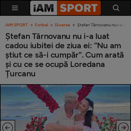
iAM SPORT
Fotbal
Diverse
Ștefan Târnovanu nu i-a luat
Ștefan Târnovanu nu i-a luat
cadou iubitei de ziua ei: ”Nu am
știut ce să-i cumpăr”. Cum arată
și cu ce se ocupă Loredana
Țurcanu
SuperLiga
Liga 2
Cupa României
Echipa Națională
U21
Fotbal feminin