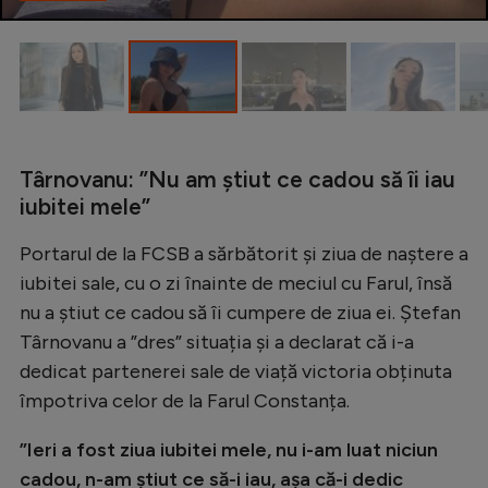
Intră în cont
Creează cont
Târnovanu: ”Nu am știut ce cadou să îi iau
iubitei mele”
Portarul de la FCSB a sărbătorit și ziua de naștere a
iubitei sale, cu o zi înainte de meciul cu Farul, însă
nu a știut ce cadou să îi cumpere de ziua ei. Ștefan
Târnovanu a ”dres” situația și a declarat că i-a
dedicat partenerei sale de viață victoria obținuta
împotriva celor de la Farul Constanța.
”Ieri a fost ziua iubitei mele, nu i-am luat niciun
cadou, n-am știut ce să-i iau, așa că-i dedic