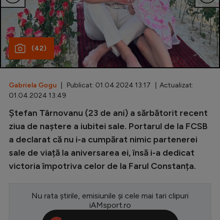
Special
Diverse
(42)
Inedit
Clasamente
Gabriela Gogu
| Publicat: 01.04.2024 13:17 | Actualizat:
01.04.2024 13:49
Ștefan Târnovanu (23 de ani) a sărbătorit recent
Champions League
ziua de naștere a iubitei sale. Portarul de la FCSB
a declarat că nu i-a cumpărat nimic partenerei
Europa League
sale de viață la aniversarea ei, însă i-a dedicat
Conference League
victoria împotriva celor de la Farul Constanța.
CM 2026
Nu rata știrile, emisiunile și cele mai tari clipuri
Premier League
iAMsport.ro
LaLiga