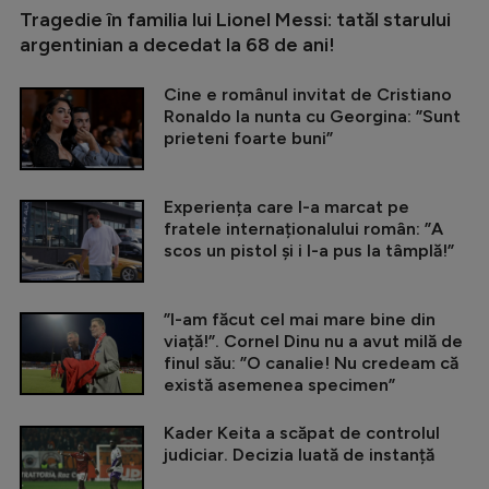
Tragedie în familia lui Lionel Messi: tatăl starului
argentinian a decedat la 68 de ani!
Cine e românul invitat de Cristiano
Ronaldo la nunta cu Georgina: ”Sunt
prieteni foarte buni”
Experiența care l-a marcat pe
fratele internaționalului român: ”A
scos un pistol și i l-a pus la tâmplă!”
”I-am făcut cel mai mare bine din
viață!”. Cornel Dinu nu a avut milă de
finul său: ”O canalie! Nu credeam că
există asemenea specimen”
Kader Keita a scăpat de controlul
judiciar. Decizia luată de instanță