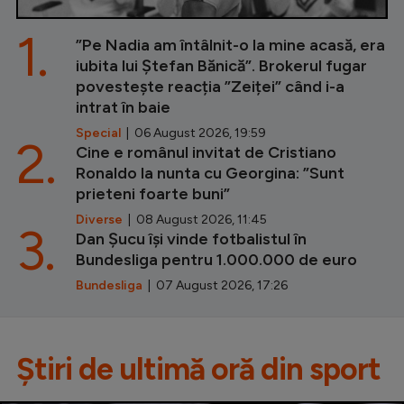
1.
”Pe Nadia am întâlnit-o la mine acasă, era
iubita lui Ștefan Bănică”. Brokerul fugar
povestește reacția ”Zeiței” când i-a
intrat în baie
Special
| 06 August 2026, 19:59
2.
Cine e românul invitat de Cristiano
Ronaldo la nunta cu Georgina: ”Sunt
prieteni foarte buni”
Diverse
| 08 August 2026, 11:45
3.
Dan Șucu își vinde fotbalistul în
Bundesliga pentru 1.000.000 de euro
Bundesliga
| 07 August 2026, 17:26
Știri de ultimă oră din sport