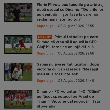
Florin Pîrvu a pus tunurile pe arbitraj
după eșecul cu Dinamo: ”Golurile lor
au venit din niște faze la care noi
reclamam niște faulturi”
SuperLiga
| 08 August 2026, 23:55
Primul fotbalist pe care
EXCLUSIV
Șumudică vrea să îl aducă la CFR
Cluj! Mutarea se anunță dificilă
SuperLiga
| 08 August 2026, 22:58
Sabău nu și-a iertat jucătorii după
victoria cu Csikszereda: ”Mesajul
meu nu a fost înțeles!”
SuperLiga
| 08 August 2026, 21:49
Dinamo - FC Voluntari 4-0. ”Câinii”
au făcut spectacol pe Arcul de
Triumf! Victorie categorică în fața
ilfovenilor