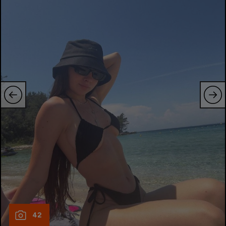
Natație
Formula 1
Gimnastică
Auto
Rugby
Ciclism
Alte sporturi
JO 2024
JO 2026
42