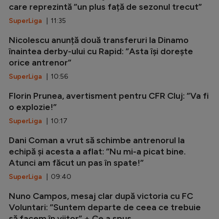
care reprezintă ”un plus față de sezonul trecut”
SuperLiga
| 11:35
Nicolescu anunță două transferuri la Dinamo
înaintea derby-ului cu Rapid: ”Asta își dorește
orice antrenor”
SuperLiga
| 10:56
Florin Prunea, avertisment pentru CFR Cluj: ”Va fi
o explozie!”
SuperLiga
| 10:17
Dani Coman a vrut să schimbe antrenorul la
echipă și acesta a aflat: ”Nu mi-a picat bine.
Atunci am făcut un pas în spate!”
SuperLiga
| 09:40
Nuno Campos, mesaj clar după victoria cu FC
Voluntari: ”Suntem departe de ceea ce trebuie
să facem în viitor” + Ce a spus...