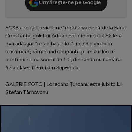
Urmărește-ne pe Google
Serie A
Bundesliga
FCSB a reușit o victorie împotriva celor de la Farul
Ligue 1
Constanța, golul lui Adrian Șut din minutul 82 le-a
Campionate
mai adăugat ”roș-albaștrilor” încă 3 puncte în
clasament, rămânând ocupanții primului loc în
Starurile fotbalului
continuare, cu scorul de 1-0, din runda cu numărul
EURO 2024
#2 a play-off-ului din Superliga.
Stranieri
GALERIE FOTO | Loredana Țurcanu este iubita lui
Clasamente
Ștefan Târnovanu
Tenis
Handbal