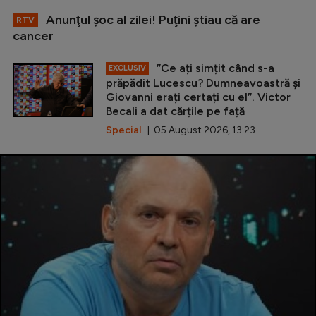
Anunţul şoc al zilei! Puţini ştiau că are
RTV
cancer
”Ce ați simțit când s-a
EXCLUSIV
prăpădit Lucescu? Dumneavoastră și
Giovanni erați certați cu el”. Victor
Becali a dat cărțile pe față
Special
| 05 August 2026, 13:23