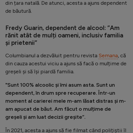
Intră în cont
din țara natală. De atunci, acesta a ajuns dependent
de băutură.
Creează cont
Fredy Guarin, dependent de alcool: ”Am
rănit atât de mulți oameni, inclusiv familia
și prietenii”
Columbianul a dezvăluit pentru revista
Semana
, că
din cauza acestui viciu a ajuns să facă o mulțime de
greșeli și să își piardă familia.
"Sunt 100% alcoolic și îmi asum asta. Sunt un
dependent, în drum spre recuperare. Într-un
moment al carierei mele m-am lăsat distras și m-
am apucat de băut. Am făcut o mulțime de
greșeli și am luat decizii greșite”.
În 2021, acesta a ajuns să fie filmat când polițiștii îl