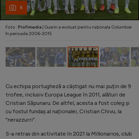
Natație
5
Formula 1
Foto :
Profimedia
| Guarin a evoluat pentru naționala Columbiei
Gimnastică
în perioada 2006-2015
Auto
Rugby
Ciclism
Alte sporturi
Cu echipa portugheză a câștigat nu mai puțin de 9
JO 2024
trofee, inclusiv Europa League în 2011, alături de
JO 2026
Cristian Săpunaru. De altfel, acesta a fost coleg și
cu fostul fundaș al naționalei, Cristian Chivu, la
”nerazzurri”.
S-a retras din activitate în 2021 la Millonarios, club