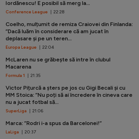
Iordănescu! E posibil să merg la...
Conference League
| 22:28
Coelho, mulțumit de remiza Craiovei din Finlanda:
”Dacă luăm în considerare că am jucat în
deplasare și pe un teren...
Europa League
| 22:04
McLaren nu se grăbește să intre în clubul
Macarena
Formula 1
| 21:35
Victor Pițurcă a șters pe jos cu Gigi Becali și cu
MM Stoica: ”Nu poți să ai încredere în cineva care
nu a jucat fotbal să...
SuperLiga
| 21:06
Marca: ”Rodri i-a spus da Barcelonei!”
LaLiga
| 20:37