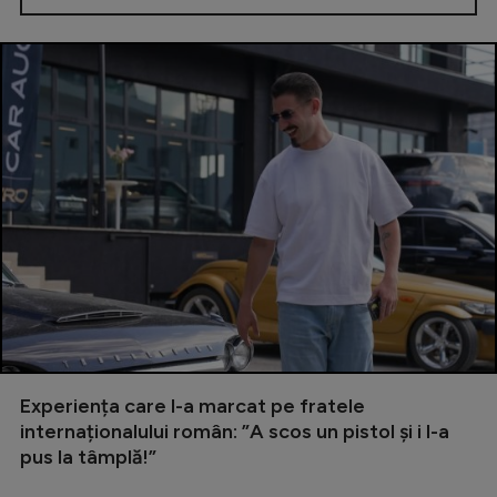
Experiența care l-a marcat pe fratele
internaționalului român: ”A scos un pistol și i l-a
pus la tâmplă!”