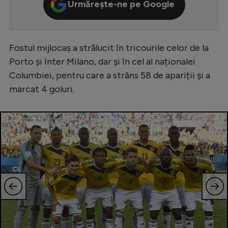
Urmărește-ne pe Google
Serie A
Bundesliga
Fostul mijlocaș a strălucit în tricourile celor de la
Ligue 1
Porto și Inter Milano, dar și în cel al naționalei
Campionate
Columbiei, pentru care a strâns 58 de apariții și a
marcat 4 goluri.
Starurile fotbalului
EURO 2024
Stranieri
Clasamente
Tenis
Handbal