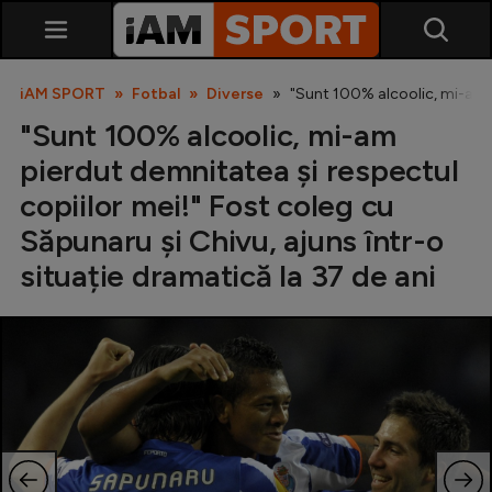
iAM SPORT
Fotbal
Diverse
"Sunt 100% alcoolic, mi-am pi
"Sunt 100% alcoolic, mi-am
pierdut demnitatea și respectul
copiilor mei!" Fost coleg cu
Săpunaru și Chivu, ajuns într-o
situație dramatică la 37 de ani
SuperLiga
Liga 2
Cupa României
Echipa Națională
U21
Fotbal feminin