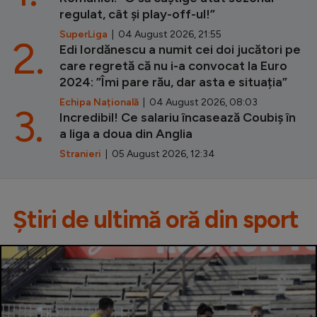
regulat, cât și play-off-ul!”
SuperLiga
| 04 August 2026, 21:55
2.
Edi Iordănescu a numit cei doi jucători pe
care regretă că nu i-a convocat la Euro
2024: ”Îmi pare rău, dar asta e situația”
Echipa Națională
| 04 August 2026, 08:03
3.
Incredibil! Ce salariu încasează Coubiș în
a liga a doua din Anglia
Stranieri
| 05 August 2026, 12:34
Știri de ultimă oră din sport