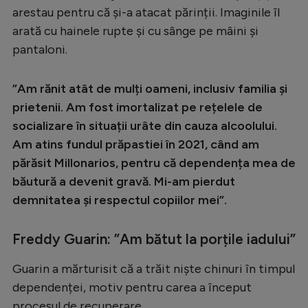
arestau pentru că și-a atacat părinții. Imaginile îl
arată cu hainele rupte și cu sânge pe mâini și
pantaloni.
”Am rănit atât de mulți oameni, inclusiv familia și
prietenii. Am fost imortalizat pe rețelele de
socializare în situații urâte din cauza alcoolului.
Am atins fundul prăpastiei în 2021, când am
părăsit Millonarios, pentru că dependența mea de
băutură a devenit gravă. Mi-am pierdut
demnitatea și respectul copiilor mei”.
Freddy Guarin: ”Am bătut la porțile iadului”
Guarin a mărturisit că a trăit niște chinuri în timpul
dependenței, motiv pentru carea a început
procesul de recuperare.