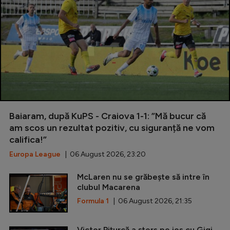
Baiaram, după KuPS - Craiova 1-1: ”Mă bucur că
am scos un rezultat pozitiv, cu siguranță ne vom
califica!”
Europa League
| 06 August 2026, 23:20
McLaren nu se grăbește să intre în
clubul Macarena
Formula 1
| 06 August 2026, 21:35
Victor Pițurcă a șters pe jos cu Gigi