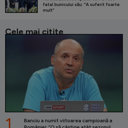
fatal bunicului său: ”A suferit foarte
mult”
Cele mai citite
1.
Banciu a numit viitoarea campioană a
României: ”O să câștige atât sezonul