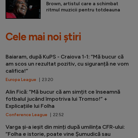
Brown, artistul care a schimbat
ritmul muzicii pentru totdeauna
Cele mai noi știri
Baiaram, după KuPS - Craiova 1-1: ”Mă bucur că
am scos un rezultat pozitiv, cu siguranță ne vom
califica!”
Europa League
| 23:20
Alin Fică: ”Mă bucur că am simțit ce înseamnă
fotbalul jucând împotriva lui Tromso!” +
Explicațiile lui Folha
Conference League
| 22:52
Varga și-a ieșit din minți după umilința CFR-ului:
”Folha e istorie, poate vine Șumudică sau