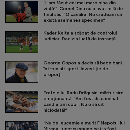
”I-am făcut cel mai mare bine din
viață!”. Cornel Dinu nu a avut milă de
finul său: ”O canalie! Nu credeam că
există asemenea specimen”
Kader Keita a scăpat de controlul
judiciar. Decizia luată de instanță
George Copos a decis să bage bani
într-un alt sport. Investiție de
proporții
Fratele lui Radu Drăgușin, mărturisire
emoționantă: ”Am fost discriminat
când eram copil. Nu o să uit
niciodată!”
”Nu de leucemie a murit!” Nepotul lui
Mircea Lucescu spune ce i-a fost