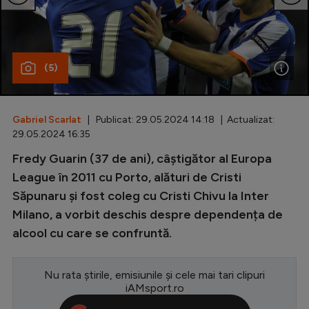
Special
Diverse
(5)
Inedit
Clasamente
Gabriel Scarlat
| Publicat: 29.05.2024 14:18 | Actualizat:
29.05.2024 16:35
Fredy Guarin (37 de ani), câștigător al Europa
Champions League
League în 2011 cu Porto, alături de Cristi
Săpunaru și fost coleg cu Cristi Chivu la Inter
Europa League
Milano, a vorbit deschis despre dependența de
Conference League
alcool cu care se confruntă.
CM 2026
Nu rata știrile, emisiunile și cele mai tari clipuri
Premier League
iAMsport.ro
LaLiga