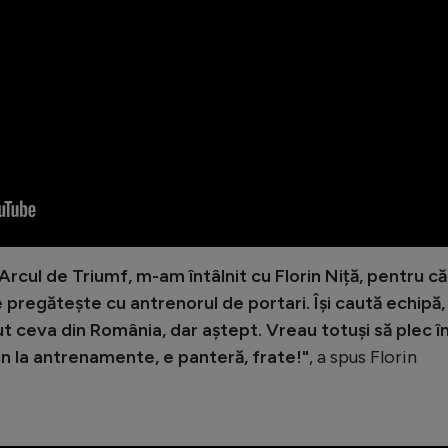
rcul de Triumf, m-am întâlnit cu Florin Niță, pentru că
pregătește cu antrenorul de portari. Își caută echipă,
ut ceva din România, dar aștept. Vreau totuși să plec î
in la antrenamente, e panteră, frate!"
, a spus Florin