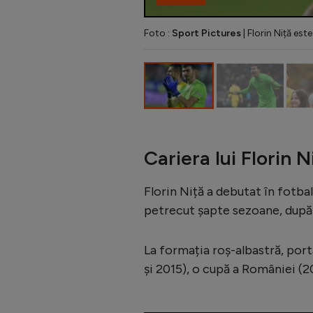
Foto :
Sport Pictures
| Florin Niță es
Cariera lui Florin N
Florin Niță a debutat în fotba
petrecut șapte sezoane, după 
La formația roș-albastră, port
și 2015), o cupă a României (20