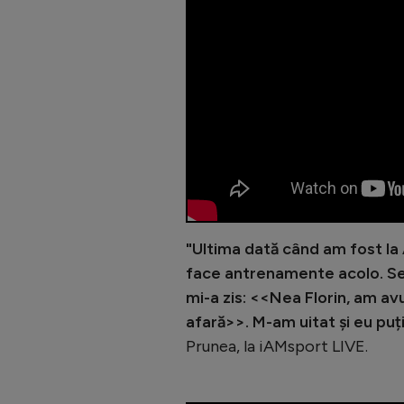
"Ultima dată când am fost la A
face antrenamente acolo. Se 
mi-a zis: <<Nea Florin, am av
afară>>. M-am uitat și eu puț
Prunea, la iAMsport LIVE.