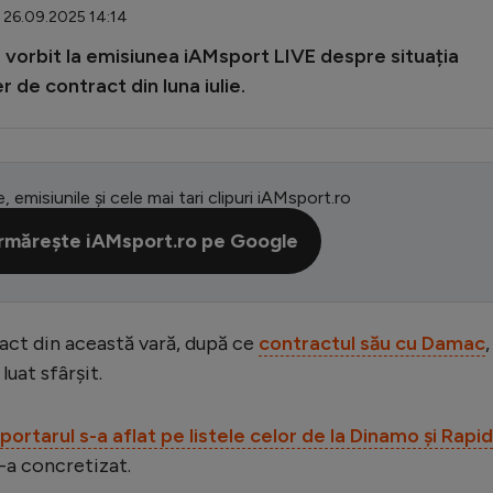
: 26.09.2025 14:14
 a vorbit la emisiunea iAMsport LIVE despre situația
er de contract din luna iulie.
e, emisiunile și cele mai tari clipuri iAMsport.ro
rmărește iAMsport.ro pe Google
ract din această vară, după ce
contractul său cu Damac
,
luat sfârșit.
portarul s-a aflat pe listele celor de la Dinamo și Rapid
s-a concretizat.