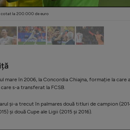
te cotat la 200.000 de euro
iță
lul mare în 2006, la Concordia Chiajna, formație la care 
care s-a transferat la FCSB.
arul și-a trecut în palmares două titluri de campion (20
15) și două Cupe ale Ligii (2015 și 2016).