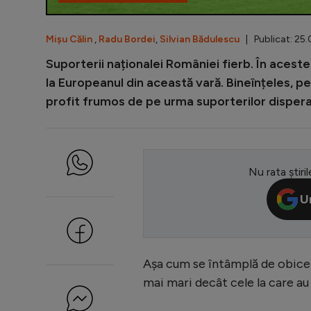
Mișu Călin
,
Radu Bordei
,
Silvian Bădulescu
| Publicat: 25.
Suporterii naționalei României fierb. În aceste 
la Europeanul din această vară. Bineînțeles, pe
profit frumos de pe urma suporterilor disperați 
Nu rata știril
U
Așa cum se întâmplă de obicei, 
mai mari decât cele la care au