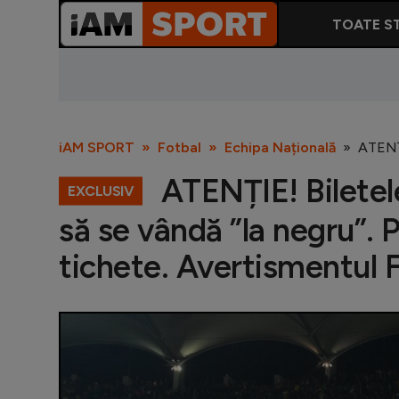
TOATE ST
iAM SPORT
Fotbal
Echipa Națională
ATENȚI
ATENȚIE! Biletel
EXCLUSIV
să se vândă ”la negru”. P
tichete. Avertismentul F