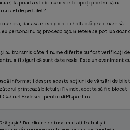
ia și la poarta stadionului vor fi opriți pentru că nu
 cu cel de pe bilet?
i mergea, dar așa mi se pare o cheltuială prea mare să
, eu personal nu aș proceda așa. Biletele se pot lua doar 
și au transmis câte 4 nume diferite au fost verificați de
ntru a fi siguri că sunt date reale. Este un eveniment c
scă informații despre aceste acțiuni de vânzări de bile
ătorul printează biletul și îl vinde, acesta să fie blocat
at Gabriel Bodescu, pentru
iAMsport.ro.
Drăgușin! Doi dintre cei mai curtați fotbaliști
egociază cu impresarul care l-a dus pe fundașul