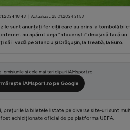
01.2024 18:43 | Actualizat: 25.01.2024 21:53
zile sunt anunțați fericiții care au prins la tombolă bile
 internet au apărut deja ”afaceriștii” deciși să facă un
să îi vadă pe Stanciu și Drăgușin, la treabă, la Euro.
e, emisiunile și cele mai tari clipuri iAMsport.ro
rmărește iAMsport.ro pe Google
prețurile la biletele listate pe diverse site-uri sunt mul
 fost achiziționate oficial de pe platforma UEFA.