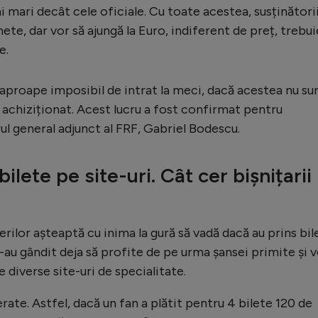
i mari decât cele oficiale. Cu toate acestea, susținători
hete, dar vor să ajungă la Euro, indiferent de preț, trebui
e.
 aproape imposibil de intrat la meci, dacă acestea nu su
 achiziționat. Acest lucru a fost confirmat pentru
l general adjunct al FRF, Gabriel Bodescu.
ilete pe site-uri. Cât cer bișnițarii
rilor așteaptă cu inima la gură să vadă dacă au prins bil
s-au gândit deja să profite de pe urma șansei primite și 
 diverse site-uri de specialitate.
erate. Astfel, dacă un fan a plătit pentru 4 bilete 120 de