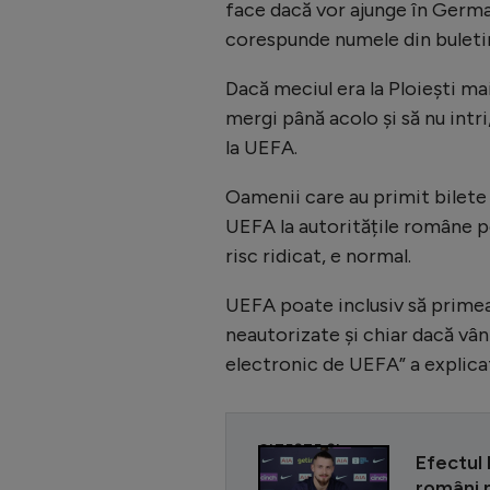
face dacă vor ajunge în German
corespunde numele din buletin
Dacă meciul era la Ploiești ma
mergi până acolo și să nu intri
la UEFA.
Oamenii care au primit bilete 
UEFA la autoritățile române pe
risc ridicat, e normal.
UEFA poate inclusiv să primea
neautorizate și chiar dacă vânz
electronic de UEFA” a explic
CITEȘTE ȘI
Efectul 
români n