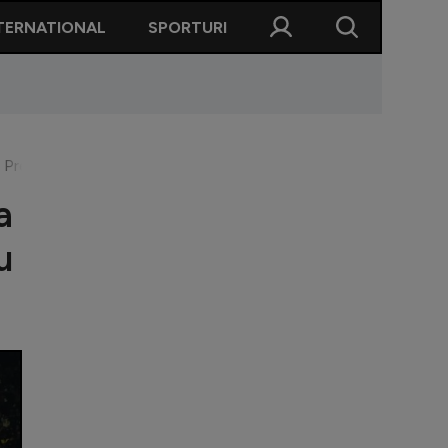
TERNATIONAL
SPORTURI
Prețuri uriașe solicitate pentru tichete. Avertismentul FRF cătr
a
u