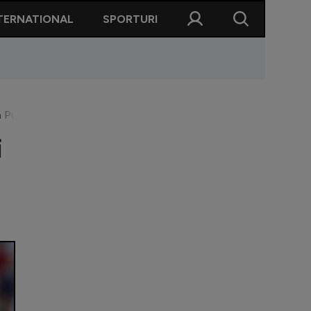
TERNATIONAL
SPORTURI
Puiu a luat foc atunci!” Ce l-a făcut să plângă pe fostul atacan
i