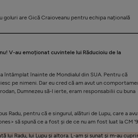
tru goluri are Gică Craioveanu pentru echipa națională
u! V-au emoționat cuvintele lui Răducioiu de la
a întâmplat înainte de Mondialul din SUA. Pentru că
nuiesc pe nimeni. Dar eu cred că am avut un comportame
Prodan, Dumnezeu să-l ierte, eram responsabilii cu buna
us Radu, pentru că e singurul, alături de Lupu, care a avu
nes> să spună ce a fost și de ce nu am fost luat la CM ’
 lui Radu, lui Lupu și altora. L-am și sunat și m-au cupri