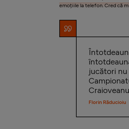
emoțiile la telefon. Cred că mi
Întotdeauna
întotdeauna
jucători nu
Campionatu
Craioveanu 
Florin Răducioiu