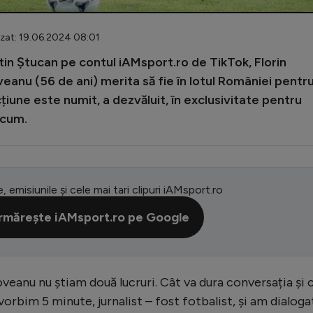
izat: 19.06.2024 08:01
ostin Ștucan pe contul iAMsport.ro de TikTok, Florin
veanu (56 de ani) merita să fie în lotul României pentr
iune este numit, a dezvăluit, în exclusivitate pentru
acum.
e, emisiunile și cele mai tari clipuri iAMsport.ro
rmărește iAMsport.ro pe Google
eanu nu știam două lucruri. Cât va dura conversația și 
rbim 5 minute, jurnalist – fost fotbalist, și am dialoga