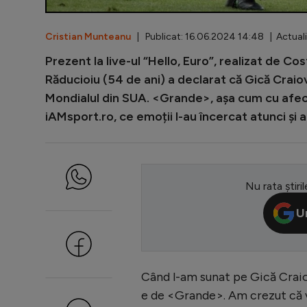
Cristian Munteanu
| Publicat: 16.06.2024 14:48 | Actual
Prezent la live-ul “Hello, Euro”, realizat de C
Răducioiu (54 de ani) a declarat că Gică Craio
Mondialul din SUA. <Grande>, așa cum cu afecț
iAMsport.ro, ce emoții l-au încercat atunci și 
Nu rata știril
U
Când l-am sunat pe Gică Craiov
e de <Grande>. Am crezut că vo