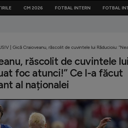
IRILE
CM 2026
FOTBAL INTERN
FOTBAL IN
IV | Gică Craioveanu, răscolit de cuvintele lui Răducioiu: “Nea 
nu, răscolit de cuvintele lu
uat foc atunci!” Ce l-a făcut
nt al naționalei