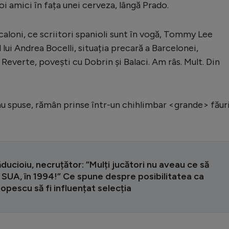
i amici în fața unei cerveza, lângă Prado.
caloni, ce scriitori spanioli sunt în vogă, Tommy Lee
lui Andrea Bocelli, situația precară a Barcelonei,
everte, povești cu Dobrin și Balaci. Am râs. Mult. Din
sau spuse, rămân prinse într-un chihlimbar <grande> făur
ăducioiu, necruțător: ”Mulți jucători nu aveau ce să
 SUA, în 1994!” Ce spune despre posibilitatea ca
Popescu să fi influențat selecția