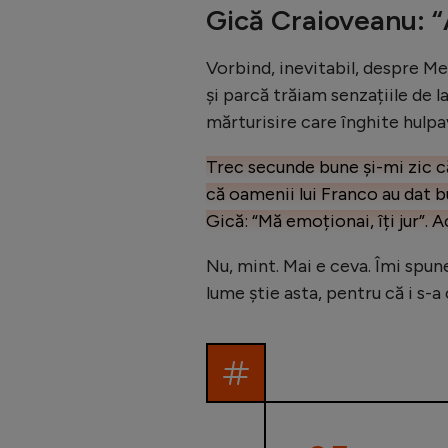
Gică Craioveanu: “
Vorbind, inevitabil, despre Me
și parcă trăiam senzațiile de la 
mărturisire care înghite hulpa
Trec secunde bune și-mi zic că
că oamenii lui Franco au dat b
Gică: “Mă emoționai, îți jur”. 
Nu, mint. Mai e ceva. Îmi spune
lume știe asta, pentru că i s-