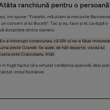
Atâta ranchiună pentru o persoană
ssi, îmi spune: “Fratello, mă uitam la meciurile Barcelon
un concert al lui Bocelli”. Tac și eu, tace și el, ca după o
vă distanțele dintre oameni.
 s-a întrerupt conexiunea, că SRI-ul ne-a tăiat minutele
uzna peste Grande. Se aude, de hăt departe, vocea lui
Acesta este Craioveanu. Atât.
 în fugă faptul că a refuzat cetățenia spaniolă, deși puț
a cântat imnul României.