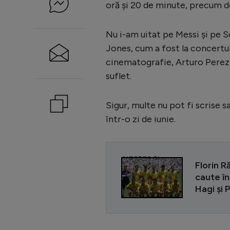
oră și 20 de minute, precum do
Nu i-am uitat pe Messi și pe S
Jones, cum a fost la concertul 
cinematografie, Arturo Perez R
suflet.
Sigur, multe nu pot fi scrise 
într-o zi de iunie.
CITEȘTE ȘI
Florin R
caute în
Hagi și 