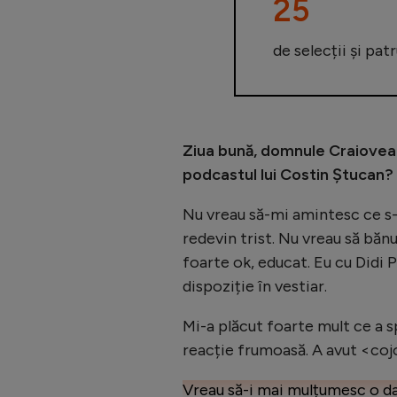
25
de selecții și pa
Ziua bună, domnule Craiovean
podcastul lui Costin Ștucan?
Nu vreau să-mi amintesc ce s-
redevin trist. Nu vreau să bă
foarte ok, educat. Eu cu Didi 
dispoziție în vestiar.
Mi-a plăcut foarte mult ce a sp
reacție frumoasă. A avut <cojo
Vreau să-i mai mulțumesc o dată