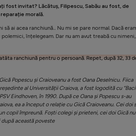
i fost invitat? Lăcătuș, Filipescu, Sabău au fost, de
 reparație morală.
i să ai acea ranchiună... Nu mi se pare normal. Dacă era
cu polemici, înțelegeam. Dar nu am avut treabă cu nimeni,
atâta ranchiună pentru o persoană. Repet, după 32, 33 d
 Gică Popescu și Craioveanu a fost Oana Deselnicu. Fiica
președinte al Universității Craiova, a fost logodită cu “Baci
a PSV Eindhoven, în 1990. După ce Oana și Popescu s-au
Craiova, ea a început o relație cu Gică Craioveanu. Cei doi 
 un copil împreună. Foști colegi și prieteni, cei doi Gică nu
ni după această poveste