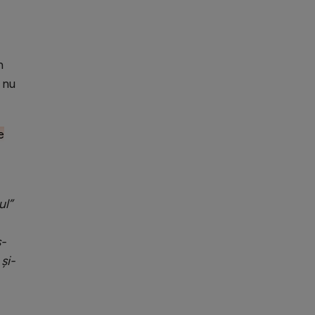
m
 nu
e
ul”
s-
 și-