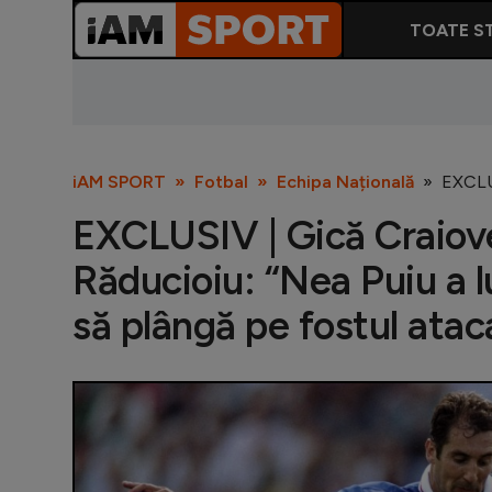
TOATE ST
iAM SPORT
Fotbal
Echipa Națională
EXCLUS
EXCLUSIV | Gică Craiovea
Răducioiu: “Nea Puiu a l
să plângă pe fostul ataca