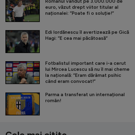
Românul vândut pe 3.000.000 de
euro, văzut drept viitor titular al
naționalei: ”Poate fi o soluție!”
Edi Iordănescu îl avertizează pe Gică
Hagi: ”E cea mai păcătoasă”
Fotbalistul important care i-a cerut
lui Mircea Lucescu să nu îl mai cheme
la națională: ”Eram dărâmat psihic
când eram convocat!”
Parma a transferat un internațional
român!
Cele mai citite