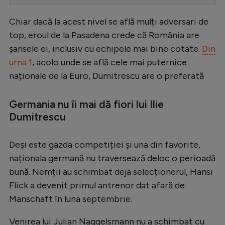
Serie A
Chiar dacă la acest nivel se află mulți adversari de
Bundesliga
top, eroul de la Pasadena crede că România are
șansele ei, inclusiv cu echipele mai bine cotate.
Din
Ligue 1
urna 1
, acolo unde se află cele mai puternice
Campionate
naționale de la Euro, Dumitrescu are o preferată
Starurile fotbalului
Germania nu îi mai dă fiori lui Ilie
EURO 2024
Dumitrescu
Stranieri
Deși este gazda competiției și una din favorite,
Clasamente
naționala germană nu traversează deloc o perioadă
bună. Nemții au schimbat deja selecționerul, Hansi
Flick a devenit primul antrenor dat afară de
Tenis
Manschaft în luna septembrie.
Handbal
Venirea lui Julian Naggelsmann nu a schimbat cu