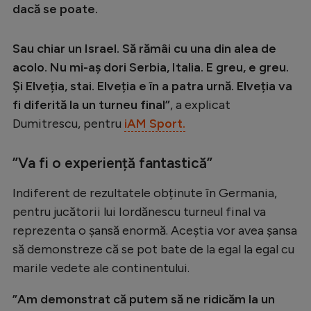
Intră în cont
dacă se poate.
Creează cont
Sau chiar un Israel. Să rămâi cu una din alea de
acolo. Nu mi-aș dori Serbia, Italia. E greu, e greu.
Și Elveția, stai. Elveția e în a patra urnă. Elveția va
fi diferită la un turneu final”
, a explicat
Dumitrescu, pentru
iAM Sport.
”Va fi o experiență fantastică”
Indiferent de rezultatele obținute în Germania,
pentru jucătorii lui Iordănescu turneul final va
reprezenta o șansă enormă. Aceștia vor avea șansa
să demonstreze că se pot bate de la egal la egal cu
marile vedete ale continentului.
”Am demonstrat că putem să ne ridicăm la un