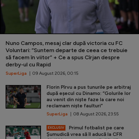
Nuno Campos, mesaj clar după victoria cu FC
Voluntari: ”Suntem departe de ceea ce trebuie
să facem în viitor” + Ce a spus Cîrjan despre
derby-ul cu Rapid
SuperLiga
| 09 August 2026, 00:15
Florin Pîrvu a pus tunurile pe arbitraj
după eșecul cu Dinamo: ”Golurile lor
au venit din niște faze la care noi
reclamam niște faulturi”
SuperLiga
| 08 August 2026, 23:55
Primul fotbalist pe care
EXCLUSIV
Șumudică vrea să îl aducă la CFR