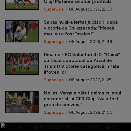
Cluj! Mutarea se anunță dificilă
SuperLiga
| 08 August 2026, 22:58
Sabău nu și-a iertat jucătorii după
victoria cu Csikszereda: ”Mesajul
meu nu a fost înțeles!”
SuperLiga
| 08 August 2026, 21:49
Dinamo - FC Voluntari 4-0. ”Câinii”
au făcut spectacol pe Arcul de
Triumf! Victorie categorică în fața
ilfovenilor
SuperLiga
| 08 August 2026, 21:25
Neluțu Varga a bătut palma cu noul
antrenor al lui CFR Cluj: ”Nu a fost
greu de convins!”
SuperLiga
| 08 August 2026, 21:00