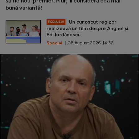
să fie noul premier. Mulți îl consideră cea mai
bună variantă!
Un cunoscut regizor
EXCLUSIV
realizează un film despre Anghel și
Edi Iordănescu
Special
| 08 August 2026, 14:36