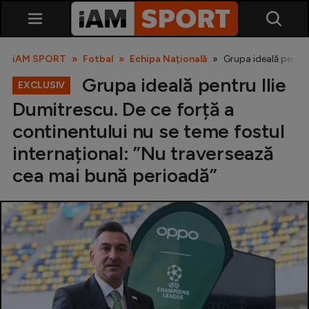
iAM SPORT
Fotbal
Echipa Națională
Grupa ideală pentru
Grupa ideală pentru Ilie
EXCLUSIV
Dumitrescu. De ce forță a
continentului nu se teme fostul
internațional: ”Nu traversează
cea mai bună perioadă”
SuperLiga
Liga 2
Cupa României
Echipa Națională
U21
Fotbal feminin