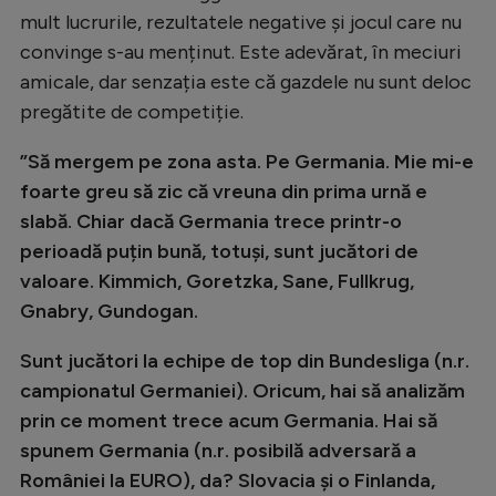
mult lucrurile, rezultatele negative și jocul care nu
Natație
convinge s-au menținut. Este adevărat, în meciuri
Formula 1
amicale, dar senzația este că gazdele nu sunt deloc
Gimnastică
pregătite de competiție.
Auto
”Să mergem pe zona asta. Pe Germania. Mie mi-e
Rugby
foarte greu să zic că vreuna din prima urnă e
slabă. Chiar dacă Germania trece printr-o
Ciclism
perioadă puțin bună, totuși, sunt jucători de
Alte sporturi
valoare. Kimmich, Goretzka, Sane, Fullkrug,
JO 2024
Gnabry, Gundogan.
JO 2026
Sunt jucători la echipe de top din Bundesliga (n.r.
campionatul Germaniei). Oricum, hai să analizăm
prin ce moment trece acum Germania. Hai să
spunem Germania (n.r. posibilă adversară a
României la EURO), da? Slovacia și o Finlanda,