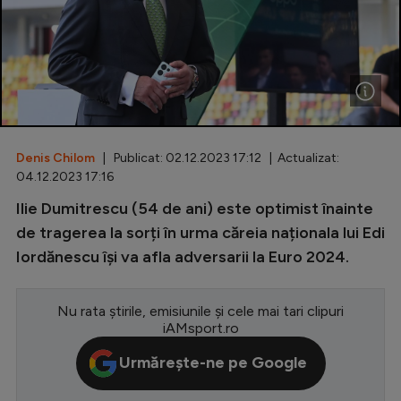
Special
Diverse
Inedit
Clasamente
Denis Chilom
| Publicat: 02.12.2023 17:12 | Actualizat:
04.12.2023 17:16
Ilie Dumitrescu (54 de ani) este optimist înainte
Champions League
de tragerea la sorți în urma căreia naționala lui Edi
Iordănescu își va afla adversarii la Euro 2024.
Europa League
Conference League
Nu rata știrile, emisiunile și cele mai tari clipuri
CM 2026
iAMsport.ro
Premier League
Urmărește-ne pe Google
LaLiga