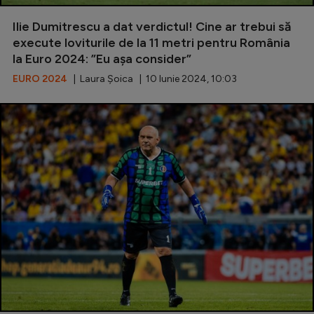
Special
Ilie Dumitrescu a dat verdictul! Cine ar trebui să
execute loviturile de la 11 metri pentru România
Diverse
la Euro 2024: ”Eu așa consider”
Inedit
EURO 2024
| Laura Șoica | 10 Iunie 2024, 10:03
Clasamente
Champions League
Europa League
Conference League
CM 2026
Premier League
LaLiga