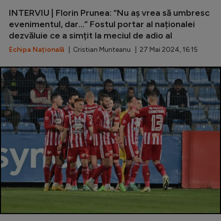
INTERVIU | Florin Prunea: “Nu aș vrea să umbresc
Serie A
evenimentul, dar...” Fostul portar al naționalei
Bundesliga
dezvăluie ce a simțit la meciul de adio al
Ligue 1
Echipa Națională
| Cristian Munteanu | 27 Mai 2024, 16:15
Campionate
Starurile fotbalului
EURO 2024
Stranieri
Clasamente
Tenis
Handbal