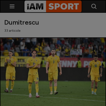
Dumitrescu
33 articole
SuperLiga
Liga 2
Cupa României
Echipa Națională
U21
Fotbal feminin