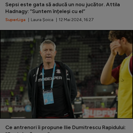
Sepsi este gata să aducă un nou jucător. Attila
Natație
Hadnagy: ”Suntem înțeleși cu el”
Formula 1
SuperLiga
| Laura Șoica | 12 Mai 2024, 16:27
Gimnastică
Auto
Rugby
Ciclism
Alte sporturi
JO 2024
JO 2026
Ce antrenori îi propune Ilie Dumitrescu Rapidului: