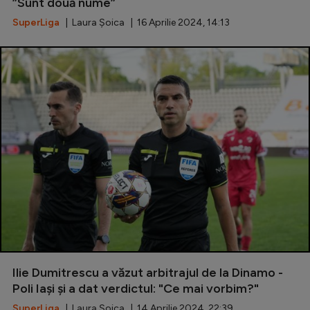
Intră în cont
”Sunt două nume”
SuperLiga
| Laura Șoica | 16 Aprilie 2024, 14:13
Creează cont
Ilie Dumitrescu a văzut arbitrajul de la Dinamo -
Poli Iași și a dat verdictul: "Ce mai vorbim?"
SuperLiga
| Laura Șoica | 14 Aprilie 2024, 22:39