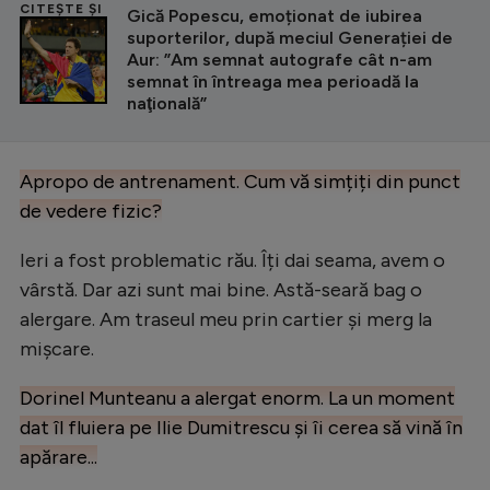
CITEȘTE ȘI
Gică Popescu, emoționat de iubirea
suporterilor, după meciul Generației de
Aur: ”Am semnat autografe cât n-am
semnat în întreaga mea perioadă la
naţională”
Apropo de antrenament. Cum vă simțiți din punct
de vedere fizic?
Ieri a fost problematic rău. Îți dai seama, avem o
vârstă. Dar azi sunt mai bine. Astă-seară bag o
alergare. Am traseul meu prin cartier și merg la
mișcare.
Dorinel Munteanu a alergat enorm. La un moment
dat îl fluiera pe Ilie Dumitrescu și îi cerea să vină în
apărare...