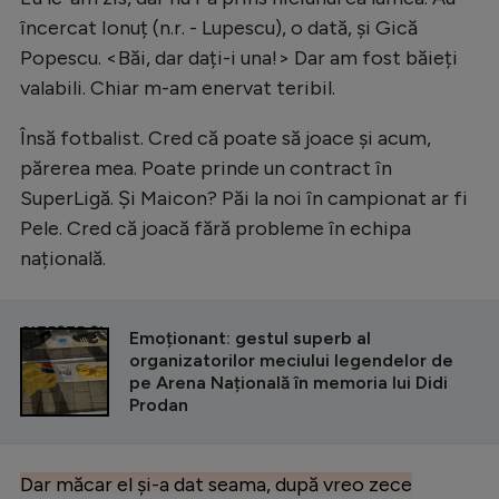
încercat Ionuț (n.r. - Lupescu), o dată, și Gică
Popescu. <Băi, dar dați-i una!> Dar am fost băieți
valabili. Chiar m-am enervat teribil.
Însă fotbalist. Cred că poate să joace și acum,
părerea mea. Poate prinde un contract în
SuperLigă. Și Maicon? Păi la noi în campionat ar fi
Pele. Cred că joacă fără probleme în echipa
națională.
CITEȘTE ȘI
Emoționant: gestul superb al
organizatorilor meciului legendelor de
pe Arena Națională în memoria lui Didi
Prodan
Dar măcar el și-a dat seama, după vreo zece