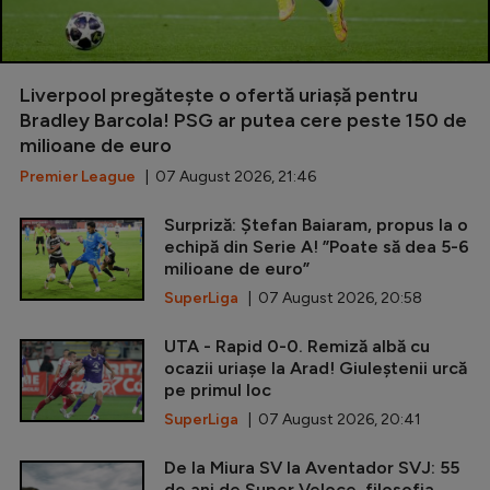
Liverpool pregătește o ofertă uriașă pentru
Bradley Barcola! PSG ar putea cere peste 150 de
milioane de euro
Premier League
| 07 August 2026, 21:46
Surpriză: Ștefan Baiaram, propus la o
echipă din Serie A! ”Poate să dea 5-6
milioane de euro”
SuperLiga
| 07 August 2026, 20:58
UTA - Rapid 0-0. Remiză albă cu
ocazii uriașe la Arad! Giuleștenii urcă
pe primul loc
SuperLiga
| 07 August 2026, 20:41
De la Miura SV la Aventador SVJ: 55
de ani de Super Veloce, filosofia