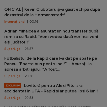
OFICIAL | Kevin Ciubotaru și-a găsit echipă după
dezastrul de la Hermannstadt!
Internațional
| 00:16
Adrian Mihalcea a anunțat un nou transfer după
remiza cu Rapid: ”Vom vedea dacă vor mai veni
alți jucători!”
SuperLiga
| 23:57
Fotbalistul de la Rapid care l-a dat pe spate pe
Pancu: ”Foarte bun pentru noi!” + Acuzații la
adresa arbitrajului: ”A fost...
SuperLiga
| 23:38
Lovitură pentru Alexi Pitu: s-a
EXCLUSIV
accidentat în UTA - Rapid și ar putea lipsi 6 luni!
SuperLiga
| 22:53