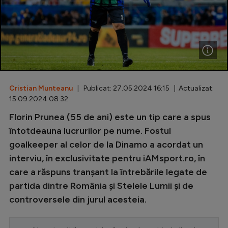
Special
Diverse
Inedit
Clasamente
Cristian Munteanu
| Publicat: 27.05.2024 16:15 | Actualizat:
15.09.2024 08:32
Florin Prunea (55 de ani) este un tip care a spus
Champions League
întotdeauna lucrurilor pe nume. Fostul
goalkeeper al celor de la Dinamo a acordat un
Europa League
interviu, în exclusivitate pentru iAMsport.ro, în
Conference League
care a răspuns tranșant la întrebările legate de
partida dintre România și Stelele Lumii și de
CM 2026
controversele din jurul acesteia.
Premier League
LaLiga