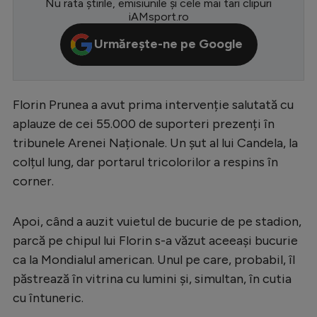
Nu rata știrile, emisiunile și cele mai tari clipuri
iAMsport.ro
Serie A
Urmărește-ne pe Google
Bundesliga
Ligue 1
Campionate
Florin Prunea a avut prima intervenție salutată cu
aplauze de cei 55.000 de suporteri prezenți în
Starurile fotbalului
tribunele Arenei Naționale. Un șut al lui Candela, la
EURO 2024
colțul lung, dar portarul tricolorilor a respins în
Stranieri
corner.
Clasamente
Apoi, când a auzit vuietul de bucurie de pe stadion,
parcă pe chipul lui Florin s-a văzut aceeași bucurie
ca la Mondialul american. Unul pe care, probabil, îl
păstrează în vitrina cu lumini și, simultan, în cutia
Tenis
cu întuneric.
Handbal