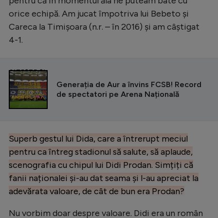
pentru că în momentul ăla ne puteam bate cu
orice echipă. Am jucat împotriva lui Bebeto și
Careca la Timișoara (n.r. – în 2016) și am câștigat
4-1.
CITEȘTE ȘI
Generația de Aur a învins FCSB! Record
de spectatori pe Arena Națională
Superb gestul lui Dida, care a întrerupt meciul
pentru ca întreg stadionul să salute, să aplaude,
scenografia cu chipul lui Didi Prodan. Simțiți că
fanii naționalei și-au dat seama și l-au apreciat la
adevărata valoare, de cât de bun era Prodan?
Nu vorbim doar despre valoare. Didi era un român