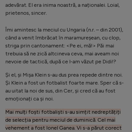
adevărat. El era inima noastră, a naționalei. Loial,
prietenos, sincer.
Îmi amintesc la meciul cu Ungaria (n.r. – din 2001),
când a venit îmbrăcat în maramureșean, cu clop,
striga prin cantonament: <Pe ei, mă!> Păi mai
trebuia să ne zică altcineva ceva, mai aveam noi
nevoie de tactică, după ce l-am văzut pe Didi!?
Și el, și Mișa Klein s-au dus prea repede dintre noi.
Și Klein a fost un fotbalist foarte mare. Sper că s-
au uitat la noi de sus, din Cer, și cred că au fost
emoționați ca și noi.
Mai mulți foști fotbaliști s-au simțit nedreptățiți
de selecția pentru meciul de duminică. Cel mai
vehement a fost Ionel Ganea. Vi s-a părut corect