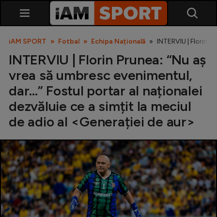
iAM SPORT
Fotbal
Echipa Națională
INTERVIU | Florin Pr
INTERVIU | Florin Prunea: “Nu aș
vrea să umbresc evenimentul,
dar...” Fostul portar al naționalei
dezvăluie ce a simțit la meciul
de adio al <Generației de aur>
SuperLiga
Liga 2
Cupa României
Echipa Națională
U21
Fotbal feminin