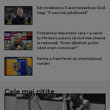
Edi Iordănescu îl avertizează pe Gică
Hagi: ”E cea mai păcătoasă”
Fotbalistul important care i-a cerut
lui Mircea Lucescu să nu îl mai cheme
la națională: ”Eram dărâmat psihic
când eram convocat!”
Parma a transferat un internațional
român!
Cele mai citite