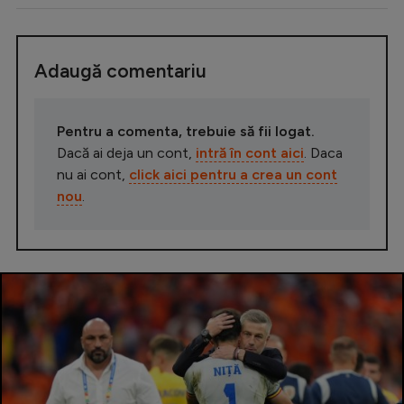
Adaugă comentariu
Pentru a comenta, trebuie să fii logat.
Dacă ai deja un cont,
intră în cont aici
. Daca
nu ai cont,
click aici pentru a crea un cont
nou
.