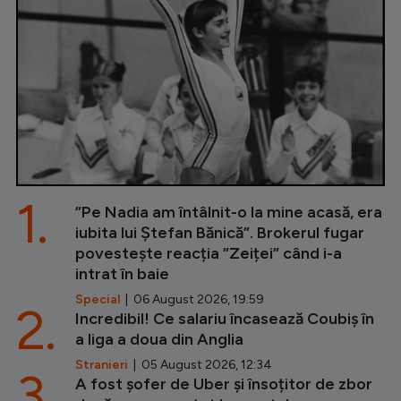
1.
”Pe Nadia am întâlnit-o la mine acasă, era
iubita lui Ștefan Bănică”. Brokerul fugar
povestește reacția ”Zeiței” când i-a
intrat în baie
Special
| 06 August 2026, 19:59
2.
Incredibil! Ce salariu încasează Coubiș în
a liga a doua din Anglia
Stranieri
| 05 August 2026, 12:34
3.
A fost șofer de Uber și însoțitor de zbor