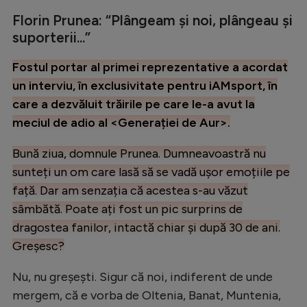
Natație
Florin Prunea: “Plângeam și noi, plângeau și
suporterii...”
Formula 1
Gimnastică
Fostul portar al primei reprezentative a acordat
un interviu, în exclusivitate pentru iAMsport, în
Auto
care a dezvăluit trăirile pe care le-a avut la
Rugby
meciul de adio al <Generației de Aur>.
Ciclism
Bună ziua, domnule Prunea. Dumneavoastră nu
Alte sporturi
sunteți un om care lasă să se vadă ușor emoțiile pe
față. Dar am senzația că acestea s-au văzut
JO 2024
sâmbătă. Poate ați fost un pic surprins de
JO 2026
dragostea fanilor, intactă chiar și după 30 de ani.
Greșesc?
Nu, nu greșești. Sigur că noi, indiferent de unde
mergem, că e vorba de Oltenia, Banat, Muntenia,