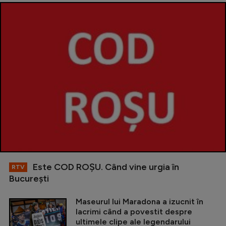
Este COD ROŞU. Când vine urgia în
RTV
Bucureşti
Maseurul lui Maradona a izucnit în
lacrimi când a povestit despre
ultimele clipe ale legendarului