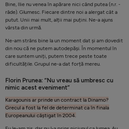
Bine, Ilie nu venea în apărare nici când putea (n.r. -
râde). Glumesc. Fiecare dintre noi a alergat cât a
putut. Unii mai mult, alții mai puțini. Ne-a ajuns
vârsta din urmă.
Ne-am strâns bine la un moment dat și am dovedit
din nou că ne putem autodepăși. În momentul în
care suntem uniți, putem trece peste toate
dificultățile. Grupul ne-a dat forță mereu.
Florin Prunea: “Nu vreau să umbresc cu
nimic acest eveniment”
Karagounis ar prinde un contract la Dinamo?
Grecul a fost la fel de determinat ca în finala
Europeanului câștigat în 2004.
Eu le-am zis, dar nu l-a prins niciunul ca lumea. Au