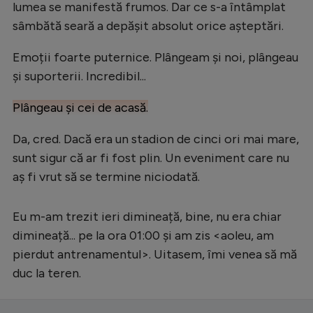
Intră în cont
lumea se manifestă frumos. Dar ce s-a întâmplat
sâmbătă seară a depășit absolut orice așteptări.
Creează cont
Emoții foarte puternice. Plângeam și noi, plângeau
și suporterii. Incredibil...
Plângeau și cei de acasă.
Da, cred. Dacă era un stadion de cinci ori mai mare,
sunt sigur că ar fi fost plin. Un eveniment care nu
aș fi vrut să se termine niciodată.
Eu m-am trezit ieri dimineață, bine, nu era chiar
dimineață... pe la ora 01:00 și am zis <aoleu, am
pierdut antrenamentul>. Uitasem, îmi venea să mă
duc la teren.