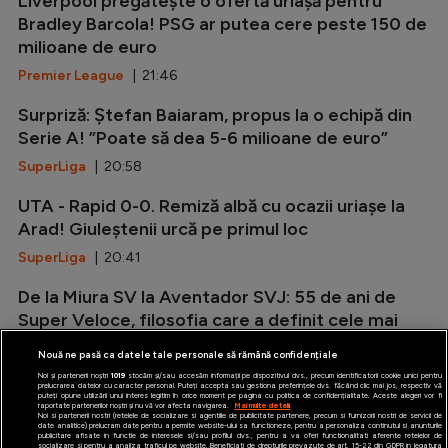
Liverpool pregătește o ofertă uriașă pentru
Bradley Barcola! PSG ar putea cere peste 150 de
milioane de euro
Premier League
| 21:46
Surpriză: Ștefan Baiaram, propus la o echipă din
Serie A! ”Poate să dea 5-6 milioane de euro”
SuperLiga
| 20:58
UTA - Rapid 0-0. Remiză albă cu ocazii uriașe la
Arad! Giuleștenii urcă pe primul loc
SuperLiga
| 20:41
De la Miura SV la Aventador SVJ: 55 de ani de
Super Veloce, filosofia care a definit cele mai
radicale Lamborghini V12
Nouă ne pasă ca datele tale personale să rămână confidențiale
Auto
| 20:12
Noi și partenerii noștri
1019
stocăm și/sau accesăm informații pe dispozitivul dvs., precum identificatorii cookie unici pentru
prelucrarea datelor cu caracter personal. Puteți accepta sau gestiona preferințele dvs. făcând clic mai jos, respectiv vă
puteți opune utilizării unui interes legitim în orice moment pe pagina cu politica de confidențialitate. Aceste alegeri vor fi
raportate partenerilor noștri și nu vă vor afecta navigarea.
Mai multe detalii
Noi si partenerii nostri (retelele de socializare si agentiile de publicitate partenere, precum si furnizorii nostri de servicii de
date analitice) prelucram date pentru a permite website-ului sa functioneze, pentru a personaliza continutul si anunturile
publicitare afisate in functie de interesele si/sau profilul dvs., pentru a va oferi functionalitati aferente retelelor de
socializare si pentru a analiza traficul pe website. Beneficiati de drepturile prevazute de art. 15-22 din GDPR in legatura