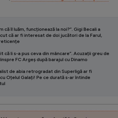
m că îl luăm, funcționează la noi?”. Gigi Becali a
ut că ar fi interesat de doi jucători de la Farul,
reticențe
t că li s-a pus ceva din mâncare”. Acuzații greu de
dinspre FC Argeș după barajul cu Dinamo
list de abia retrogradat din Superligă ar fi
u Oțelul Galați! Pe ce durată s-ar întinde
tul