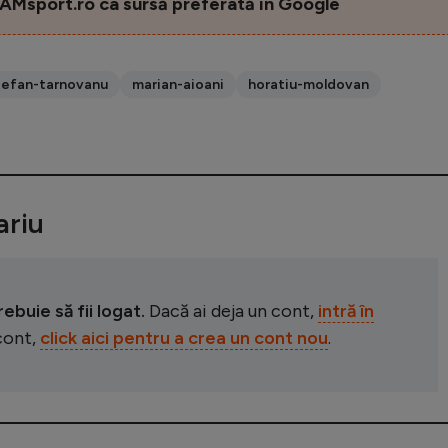
AMsport.ro ca sursă preferată în Google
tefan-tarnovanu
marian-aioani
horatiu-moldovan
riu
buie să fii logat.
Dacă ai deja un cont,
intră în
 cont,
click aici pentru a crea un cont nou
.