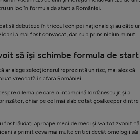
tru un loc în formula de start a României.
t să debuteze în tricoul echipei naționale și au câte u
Aioani a mai fost convocat, dar nu a prins niciun minut.
oit să își schimbe formula de start
ă ar alege selecționerul reprezintă un risc, mai ales că
voluat vreodată în afara României.
spre dilema pe care o întâmpină Iordănescu jr. și a
urprinzător, chiar pe cel mai slab cotat goalkeeper dintre
 fost lăudați aproape meci de meci și s-a tot zvonit că
Aioani a primit ceva mai multe critici decât omologii săi