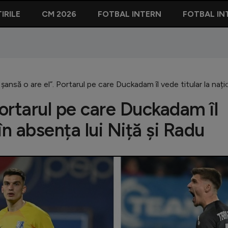
IRILE
CM 2026
FOTBAL INTERN
FOTBAL IN
 șansă o are el”. Portarul pe care Duckadam îl vede titular la nați
Portarul pe care Duckadam îl
 în absența lui Niță și Radu