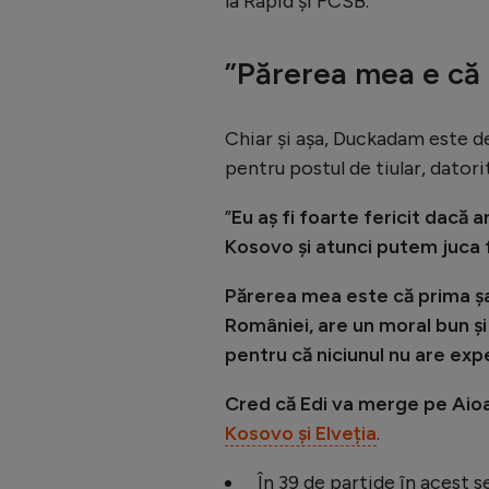
la Rapid și FCSB.
”Părerea mea e că 
Chiar și așa, Duckadam este de 
pentru postul de tiular, datorit
”
Eu aș fi foarte fericit dacă 
Kosovo și atunci putem juca fo
Părerea mea este că prima șa
României, are un moral bun și 
pentru că niciunul nu are expe
Cred că Edi va merge pe Aio
Kosovo și Elveția
.
În 39 de partide în acest 