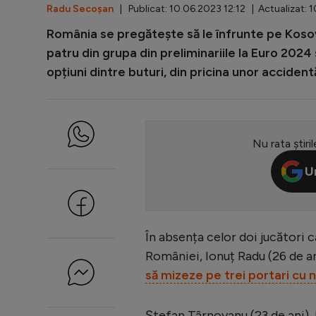
Radu Secoșan
| Publicat: 10.06.2023 12:12 | Actualizat: 
România se pregătește să le înfrunte pe Kosovo 
patru din grupa din preliminariile la Euro 2024
opțiuni dintre buturi, din pricina unor accidentă
Nu rata știril
U
În absența celor doi jucători c
României, Ionuț Radu (26 de ani
să mizeze pe trei portari cu n
Ștefan Târnovanu (23 de ani), 