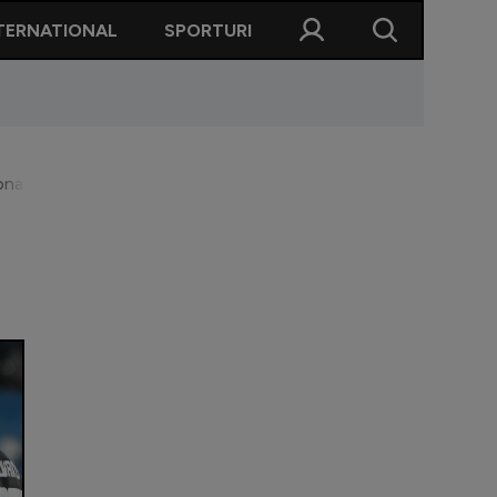
TERNATIONAL
SPORTURI
onală în absența lui Niță și Radu