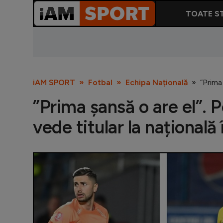
TOATE ST
iAM SPORT
Fotbal
Echipa Națională
”Prima
”Prima șansă o are el”. 
vede titular la națională