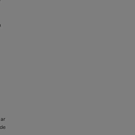
n
 ar
 de