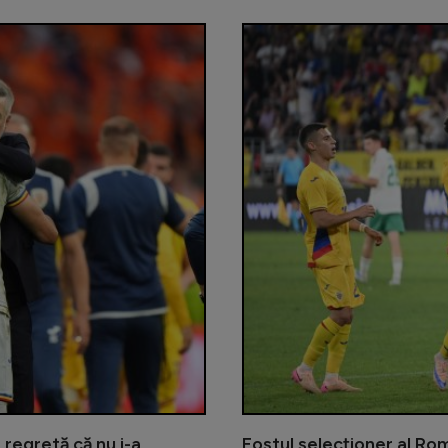
 regretă că nu i-a
Fostul selecționer al Rom