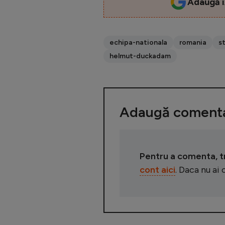
Adaugă i
echipa-nationala
romania
s
helmut-duckadam
Adaugă comenta
Pentru a comenta, tre
cont aici
. Daca nu ai