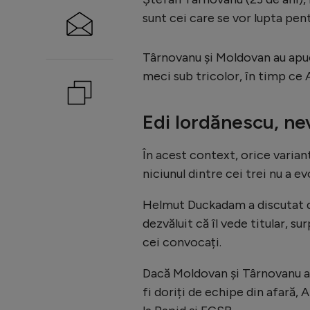
sunt cei care se vor lupta pen
Târnovanu și Moldovan au apuca
meci sub tricolor, în timp ce 
Edi Iordănescu, nev
În acest context, orice variant
niciunul dintre cei trei nu a e
Helmut Duckadam a discutat de
dezvăluit că îl vede titular, s
cei convocați.
Dacă Moldovan și Târnovanu au
fi doriți de echipe din afară, 