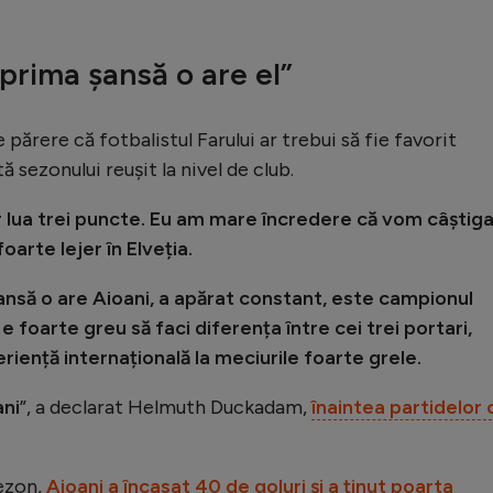
prima șansă o are el”
părere că fotbalistul Farului ar trebui să fie favorit
ă sezonului reușit la nivel de club.
ar lua trei puncte. Eu am mare încredere că vom câștiga
arte lejer în Elveția.
nsă o are Aioani, a apărat constant, este campionul
e foarte greu să faci diferența între cei trei portari,
riență internațională la meciurile foarte grele.
ani
”, a declarat Helmuth Duckadam,
înaintea partidelor 
sezon,
Aioani a încasat 40 de goluri și a ținut poarta