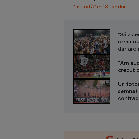
”intactă” în 13 rânduri
CITEȘTE ȘI
”Să zice
recunosc
dar are 
”Am auzi
crezut 
Un fotba
semnat c
contrac