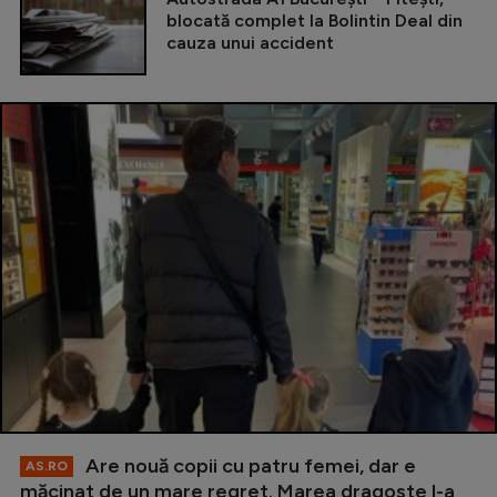
blocată complet la Bolintin Deal din
cauza unui accident
Are nouă copii cu patru femei, dar e
AS.RO
măcinat de un mare regret. Marea dragoste l-a