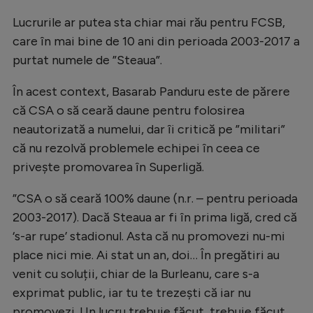
Natație
Lucrurile ar putea sta chiar mai rău pentru FCSB,
Formula 1
care în mai bine de 10 ani din perioada 2003-2017 a
purtat numele de ”Steaua”.
Gimnastică
În acest context, Basarab Panduru este de părere
Auto
că CSA o să ceară daune pentru folosirea
Rugby
neautorizată a numelui, dar îi critică pe ”militari”
Ciclism
că nu rezolvă problemele echipei în ceea ce
privește promovarea în Superligă.
Alte sporturi
JO 2024
”CSA o să ceară 100% daune (n.r. – pentru perioada
2003-2017). Dacă Steaua ar fi în prima ligă, cred că
JO 2026
‘s-ar rupe’ stadionul. Asta că nu promovezi nu-mi
place nici mie. Ai stat un an, doi… În pregătiri au
venit cu soluții, chiar de la Burleanu, care s-a
exprimat public, iar tu te trezești că iar nu
promovezi. Un lucru trebuie făcut, trebuie făcut