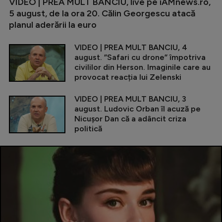
VIDEO | PREA MULT BANCIU, live pe iAMnews.ro,
5 august, de la ora 20. Călin Georgescu atacă
planul aderării la euro
VIDEO | PREA MULT BANCIU, 4
august. ”Safari cu drone” împotriva
civililor din Herson. Imaginile care au
provocat reacția lui Zelenski
VIDEO | PREA MULT BANCIU, 3
august. Ludovic Orban îl acuză pe
Nicușor Dan că a adâncit criza
politică