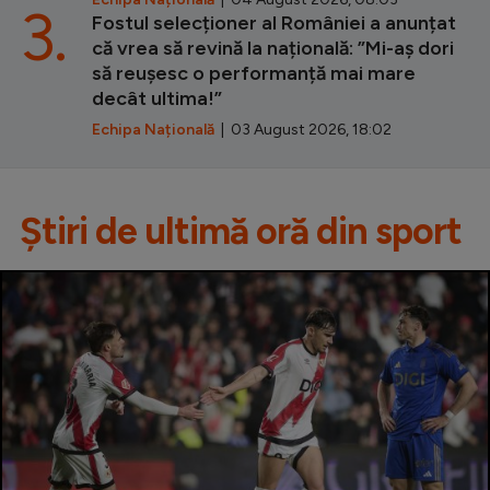
3.
Fostul selecționer al României a anunțat
că vrea să revină la națională: ”Mi-aș dori
să reușesc o performanță mai mare
decât ultima!”
Echipa Națională
| 03 August 2026, 18:02
Știri de ultimă oră din sport