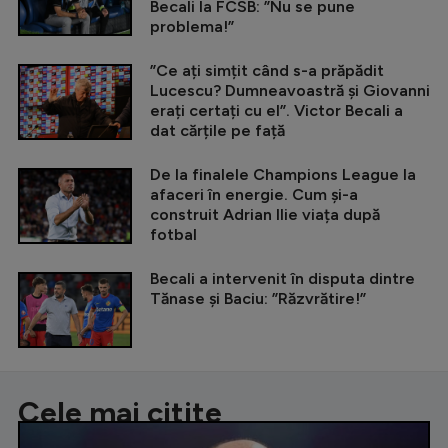
Becali la FCSB: ”Nu se pune
problema!”
”Ce ați simțit când s-a prăpădit
Lucescu? Dumneavoastră și Giovanni
erați certați cu el”. Victor Becali a
dat cărțile pe față
De la finalele Champions League la
afaceri în energie. Cum și-a
construit Adrian Ilie viața după
fotbal
Becali a intervenit în disputa dintre
Tănase și Baciu: ”Răzvrătire!”
Cele mai citite