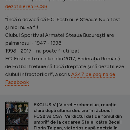
dezafilierea FCSB
:
”Încă o dovadă că F.C. Fcsb nu e Steaua! Nu a fost
și nici nu va fi!
Clubul Sportiv al Armatei Steaua București are
palmaresul - 1947 - 1998
1998 - 2017 - nu poate fi utilizat
FC. Fcsb este un club din 2017, Federația Română
de Fotbal trebuie să facă dreptate și să dezafilieze
clubul infractorilor!”, a scris
AS47 pe pagina de
Facebook
.
CITEȘTE ȘI
EXCLUSIV | Viorel Hrebenciuc, reacție
clară după ultima decizie în războiul
FCSB vs CSA! Verdictul dat de ”omul din
umbră” de la cedarea Stelei către Becali
Florin Talpan, victorios după decizia în