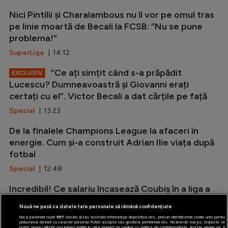
Nici Pintilii și Charalambous nu îl vor pe omul tras
pe linie moartă de Becali la FCSB: ”Nu se pune
problema!”
SuperLiga
| 14:12
”Ce ați simțit când s-a prăpădit
EXCLUSIV
Lucescu? Dumneavoastră și Giovanni erați
certați cu el”. Victor Becali a dat cărțile pe față
Special
| 13:23
De la finalele Champions League la afaceri în
energie. Cum și-a construit Adrian Ilie viața după
fotbal
Special
| 12:48
Incredibil! Ce salariu încasează Coubiș în a liga a
doua din Anglia
Nouă ne pasă ca datele tale personale să rămână confidențiale
Stranieri
| 12:34
Noi și partenerii noștri
1017
stocăm și/sau accesăm informații pe dispozitivul dvs., precum identificatorii cookie unici pentru
prelucrarea datelor cu caracter personal. Puteți accepta sau gestiona preferințele dvs. făcând clic mai jos, respectiv vă
puteți opune utilizării unui interes legitim în orice moment pe pagina cu politica de confidențialitate. Aceste alegeri vor fi