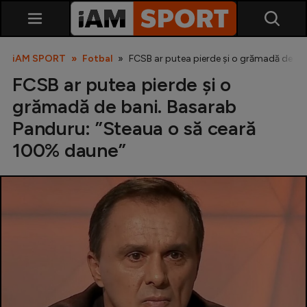
iAM SPORT
Fotbal
FCSB ar putea pierde și o grămadă de ba
FCSB ar putea pierde și o
grămadă de bani. Basarab
Panduru: ”Steaua o să ceară
100% daune”
SuperLiga
Liga 2
Cupa României
Echipa Națională
U21
Fotbal feminin