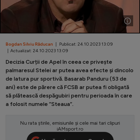
Special
Diverse
Inedit
Bogdan Silviu Răducan
| Publicat: 24.10.2023 13:09
Clasamente
| Actualizat: 24.10.2023 13:09
Decizia Curții de Apel în ceea ce privește
palmaresul Stelei ar putea avea efecte și dincolo
de latura pur sportivă. Basarab Panduru (53 de
Champions League
ani) este de părere că FCSB ar putea fi obligată
Europa League
să plătească despăgubiri pentru perioada în care
Conference League
a folosit numele ”Steaua”.
CM 2026
Nu rata știrile, emisiunile și cele mai tari clipuri
Premier League
iAMsport.ro
LaLiga