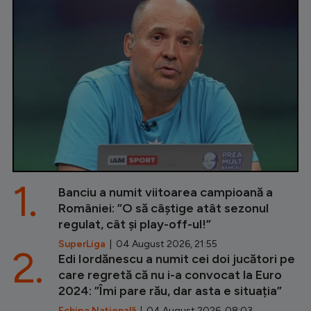
1.
Banciu a numit viitoarea campioană a
României: ”O să câștige atât sezonul
regulat, cât și play-off-ul!”
SuperLiga
| 04 August 2026, 21:55
2.
Edi Iordănescu a numit cei doi jucători pe
care regretă că nu i-a convocat la Euro
2024: ”Îmi pare rău, dar asta e situația”
Echipa Națională
| 04 August 2026, 08:03