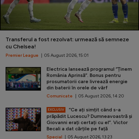
Transferul a fost rezolvat: urmează să semneze
cu Chelsea!
Premier League
| 05 August 2026, 15:01
Electrica lansează programul ”Ținem
România Aprinsă”. Bonus pentru
prosumatorii care livrează energie
din baterii în orele de vârf
Comunicate
| 05 August 2026, 14:20
”Ce ați simțit când s-a
EXCLUSIV
prăpădit Lucescu? Dumneavoastră și
Giovanni erați certați cu el”. Victor
Becali a dat cărțile pe față
Special
| 05 August 2026, 13:23