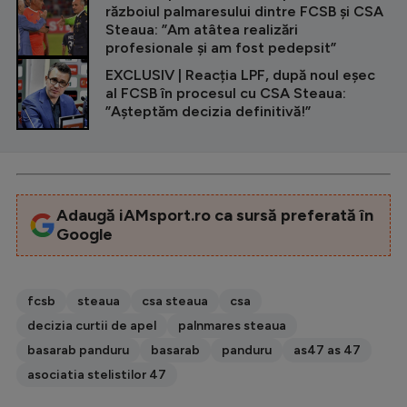
războiul palmaresului dintre FCSB și CSA
Steaua: ”Am atâtea realizări
profesionale și am fost pedepsit”
EXCLUSIV | Reacția LPF, după noul eșec
al FCSB în procesul cu CSA Steaua:
”Așteptăm decizia definitivă!”
Adaugă iAMsport.ro ca sursă preferată în
Google
fcsb
steaua
csa steaua
csa
decizia curtii de apel
palnmares steaua
basarab panduru
basarab
panduru
as47 as 47
asociatia stelistilor 47