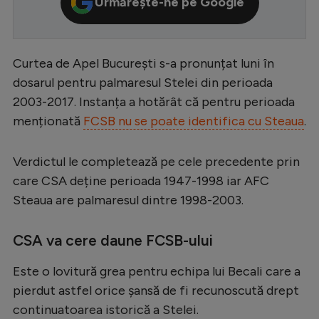
Urmărește-ne pe Google
Serie A
Bundesliga
Curtea de Apel București s-a pronunțat luni în
Ligue 1
dosarul pentru palmaresul Stelei din perioada
Campionate
2003-2017. Instanța a hotărât că pentru perioada
menționată
FCSB nu se poate identifica cu Steaua
.
Starurile fotbalului
EURO 2024
Verdictul le completează pe cele precedente prin
Stranieri
care CSA deține perioada 1947-1998 iar AFC
Steaua are palmaresul dintre 1998-2003.
Clasamente
CSA va cere daune FCSB-ului
Este o lovitură grea pentru echipa lui Becali care a
Tenis
pierdut astfel orice șansă de fi recunoscută drept
Handbal
continuatoarea istorică a Stelei.