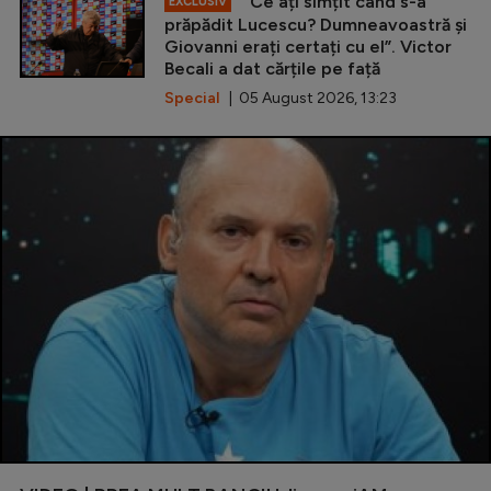
”Ce ați simțit când s-a
EXCLUSIV
prăpădit Lucescu? Dumneavoastră și
Giovanni erați certați cu el”. Victor
Becali a dat cărțile pe față
Special
| 05 August 2026, 13:23