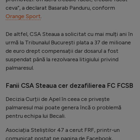
Intră în cont
ceva”, a declarat Basarab Panduru, conform
Creează cont
Orange Sport
.
De altfel, CSA Steaua a solicitat cu mai mulți ani în
urmă la Tribunalul București plata a 37 de milioane
de euro drept compensații dar dosarul a fost
suspendat până la rezolvarea litigiului privind
palmaresul.
Fanii CSA Steaua cer dezafilierea FC FCSB
Decizia Curții de Apel în ceea ce privește
palmaresul mai poate genera încă o problemă
pentru echipa lui Becali.
Asociația Steliștilor 47 a cerut FRF, printr-un
comunicat postat pe pagina de Facebook,