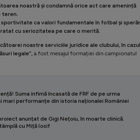
ătoarea noastră și condamnă orice act care amenință
e teren.
 sportivitate ca valori fundamentale în fotbal și sper
 tratat cu seriozitatea pe care o merită.
cătoarei noastre serviciile juridice ale clubului, în cazul
suri legale”,
a fost mesajul formației din campionatul
rență! Suma infimă încasată de FRF de pe urma
i mari performanțe din istoria naționalei României
roiect anunțat de Gigi Nețoiu, în moarte clinică.
tâmplă cu Miță Iosif