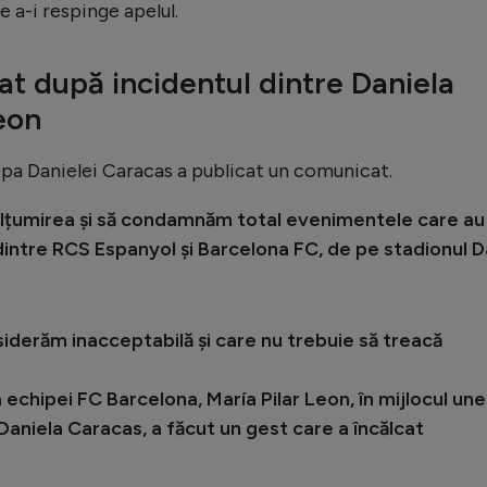
de a-i respinge apelul.
t după incidentul dintre Daniela
eon
ipa Danielei Caracas a publicat un comunicat.
țumirea și să condamnăm total evenimentele care au
 dintre RCS Espanyol și Barcelona FC, de pe stadionul D
iderăm inacceptabilă și care nu trebuie să treacă
 echipei FC Barcelona, María Pilar Leon, în mijlocul une
Daniela Caracas, a făcut un gest care a încălcat