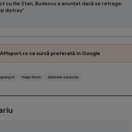
ict cu Ilie Stan, Budescu a anunțat dacă se retrage:
și distrez”
AMsport.ro ca sursă preferată în Google
spanyol
mapi leon
daniela caracas
riu