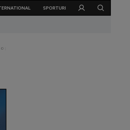
TERNATIONAL
SPORTURI
 o parte din joc”