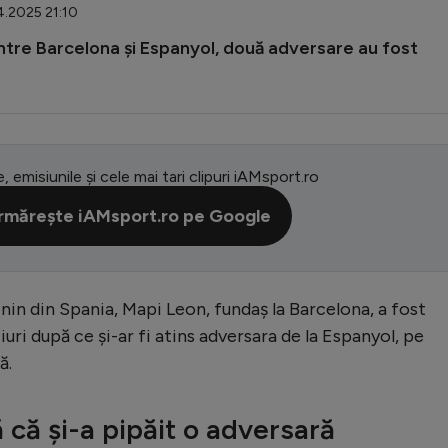
4.2025 21:10
intre Barcelona și Espanyol, două adversare au fost
e, emisiunile și cele mai tari clipuri iAMsport.ro
rmărește iAMsport.ro pe Google
in din Spania, Mapi Leon, fundaș la Barcelona, a fost
i după ce și-ar fi atins adversara de la Espanyol, pe
ă.
 că și-a pipăit o adversară