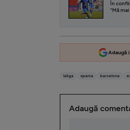
În confl
”Mă mai 
Adaugă i
laliga
spania
barcelona
e
Adaugă comenta