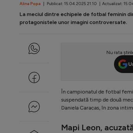
Alina Popa
| Publicat: 15.04.2025 21:10 | Actualizat: 15.0
La meciul dintre echipele de fotbal feminin d
protagonistele unor imagini controversate.
Nu rata știril
U
În campionatul de fotbal femin
suspendată timp de două meciur
Daniela Caracas, în zona intim
Mapi Leon, acuzată