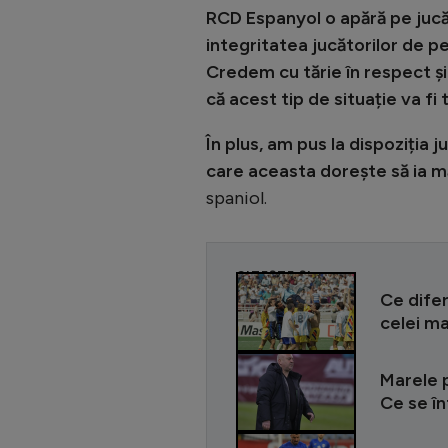
RCD Espanyol o apără pe juc
integritatea jucătorilor de p
Credem cu tărie în respect și
că acest tip de situație va fi
În plus, am pus la dispoziția ju
care aceasta dorește să ia mă
spaniol.
CITEȘTE ȘI
Ce dife
celei ma
Marele p
Ce se în