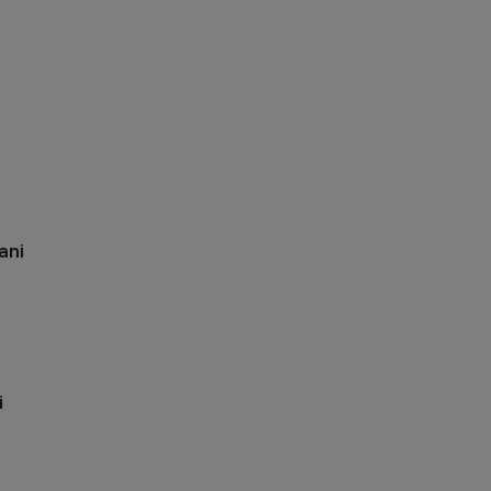
ani
i