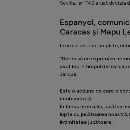
Sevilla, iar TAS a luat decizia 
Espanyol, comunica
Caracas și Mapu L
În urma celor întâmplate, ech
”Dorim să ne exprimăm nemul
avut loc în timpul derby-ului
Jarque.
Este o acțiune pe care o cons
neobservată.
În timpul meciului, jucătoarea
lupte cu jucătoarea noastră, 
intimitatea jucătoarei.