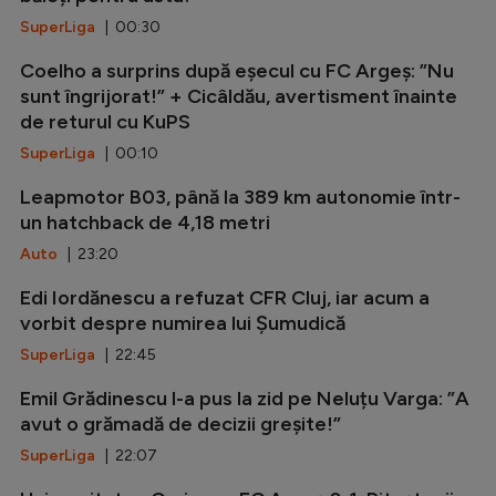
SuperLiga
| 00:30
Coelho a surprins după eșecul cu FC Argeș: ”Nu
sunt îngrijorat!” + Cicâldău, avertisment înainte
de returul cu KuPS
SuperLiga
| 00:10
Leapmotor B03, până la 389 km autonomie într-
un hatchback de 4,18 metri
Auto
| 23:20
Edi Iordănescu a refuzat CFR Cluj, iar acum a
vorbit despre numirea lui Șumudică
SuperLiga
| 22:45
Emil Grădinescu l-a pus la zid pe Neluțu Varga: ”A
avut o grămadă de decizii greșite!”
SuperLiga
| 22:07