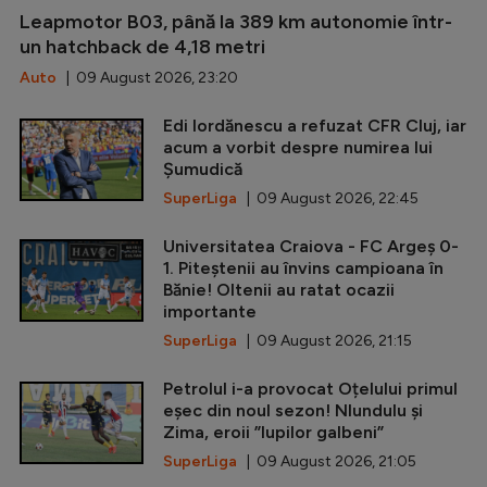
Leapmotor B03, până la 389 km autonomie într-
un hatchback de 4,18 metri
Auto
| 09 August 2026, 23:20
Edi Iordănescu a refuzat CFR Cluj, iar
acum a vorbit despre numirea lui
Șumudică
SuperLiga
| 09 August 2026, 22:45
Universitatea Craiova - FC Argeș 0-
1. Piteștenii au învins campioana în
Bănie! Oltenii au ratat ocazii
importante
SuperLiga
| 09 August 2026, 21:15
Petrolul i-a provocat Oțelului primul
eșec din noul sezon! Nlundulu și
Zima, eroii ”lupilor galbeni”
SuperLiga
| 09 August 2026, 21:05