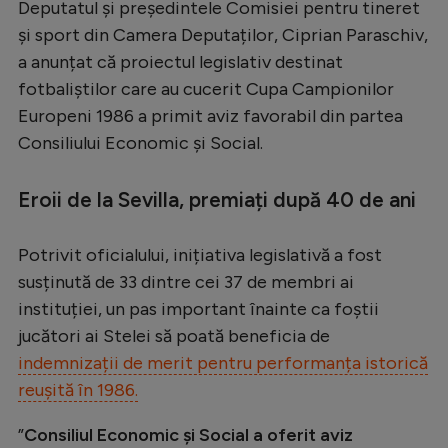
Deputatul și președintele Comisiei pentru tineret
Serie A
și sport din Camera Deputaților, Ciprian Paraschiv,
a anunțat că proiectul legislativ destinat
Bundesliga
fotbaliștilor care au cucerit Cupa Campionilor
Ligue 1
Europeni 1986 a primit aviz favorabil din partea
Campionate
Consiliului Economic și Social.
Starurile fotbalului
Eroii de la Sevilla, premiați după 40 de ani
EURO 2024
Stranieri
Potrivit oficialului, inițiativa legislativă a fost
susținută de 33 dintre cei 37 de membri ai
Clasamente
instituției, un pas important înainte ca foștii
jucători ai Stelei să poată beneficia de
indemnizații de merit pentru performanța istorică
reușită în 1986.
Tenis
Handbal
”
Consiliul Economic și Social a oferit aviz