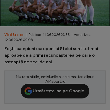
Special
Diverse
Inedit
Vlad Stoica
| Publicat: 11.06.2026 23:56 | Actualizat:
Clasamente
12.06.2026 09:08
Foștii campioni europeni ai Stelei sunt tot mai
aproape de a primi recunoașterea pe care o
așteaptă de zeci de ani.
Champions League
Europa League
Nu rata știrile, emisiunile și cele mai tari clipuri
Conference League
iAMsport.ro
CM 2026
Urmărește-ne pe Google
Premier League
LaLiga