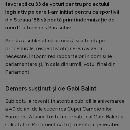
favorabil cu 33 de voturi pentru proiectului
Natație
legislativ pe care l-am inițiat pentru ca sportivii
Formula 1
din Steaua '86 să poată primi indemnizație de
merit
”, a transmis Paraschiv.
Gimnastică
Auto
Acesta a subliniat că urmează și alte etape
procedurale, respectiv obținerea avizelor
Rugby
necesare, întocmirea rapoartelor în comisiile
Ciclism
parlamentare și, în cele din urmă, votul final din
Alte sporturi
Parlament.
JO 2024
Demers susținut și de Gabi Balint
JO 2026
Subiectul a revenit în atenția publică la aniversarea
a 40 de ani de la cucerirea Cupei Campionilor
Europeni. Atunci, fostul internațional Gabi Balint a
solicitat în Parlament ca toți membrii generației