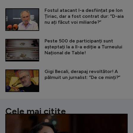
Fostul atacant l-a desființat pe Ion
Țiriac, dar a fost contrat dur: ”D-aia
nu ați făcut voi miliarde?”
Peste 500 de participanți sunt
așteptați la a II-a ediție a Turneului
Național de Table!
Gigi Becali, derapaj revoltător! A
pălmuit un jurnalist: ”De ce minți?”
Cele mai citite