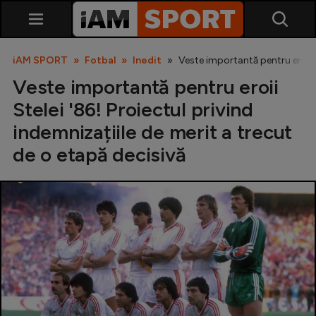
iAM SPORT
Fotbal
Inedit
Veste importantă pentru eroii S
Veste importantă pentru eroii
Stelei '86! Proiectul privind
indemnizațiile de merit a trecut
de o etapă decisivă
SuperLiga
Liga 2
Cupa României
Echipa Națională
U21
Fotbal feminin