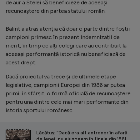
Intră în cont
de aur a Stelei să beneficieze de aceeași
recunoaștere din partea statului român.
Creează cont
Balint a atras atenția că doar o parte dintre foștii
campioni primesc în prezent indemnizații de
merit, în timp ce alți colegi care au contribuit la
aceeași performanță istorică nu beneficiază de
acest drept.
Dacă proiectul va trece și de ultimele etape
legislative, campionii Europei din 1986 ar putea
primi, în sfârșit, o formă oficială de recunoaștere
pentru una dintre cele mai mari performanțe din
istoria sportului românesc.
CITEȘTE ȘI
Lăcătuș: ”Dacă era alt antrenor în afară
de Ienei, nu ajungeam în finala din '86!