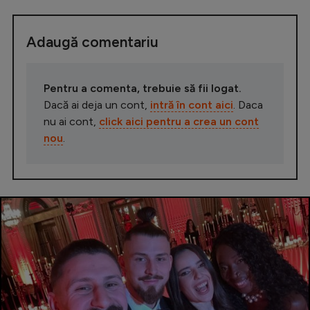
Adaugă comentariu
Pentru a comenta, trebuie să fii logat.
Dacă ai deja un cont,
intră în cont aici
. Daca
nu ai cont,
click aici pentru a crea un cont
nou
.