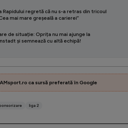
Rapidului regretă că nu s-a retras din tricoul
”Cea mai mare greșeală a carierei”
re de situație: Oprița nu mai ajunge la
stadt și semnează cu altă echipă!
AMsport.ro ca sursă preferată în Google
ponsorizare
liga 2