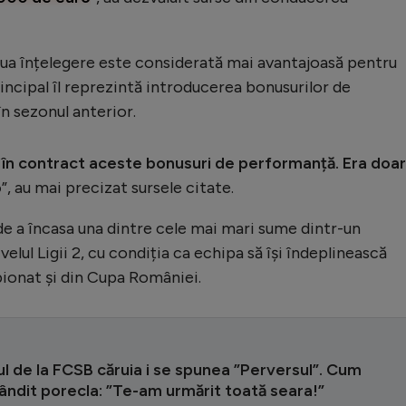
ua înțelegere este considerată mai avantajoasă pentru
incipal îl reprezintă introducerea bonusurilor de
n sezonul anterior.
e în contract aceste bonusuri de performanță. Era doar
o
”, au mai precizat sursele citate.
de a încasa una dintre cele mai mari sume dintr-un
elul Ligii 2, cu condiția ca echipa să își îndeplinească
ionat și din Cupa României.
l de la FCSB căruia i se spunea ”Perversul”. Cum
ândit porecla: ”Te-am urmărit toată seara!”