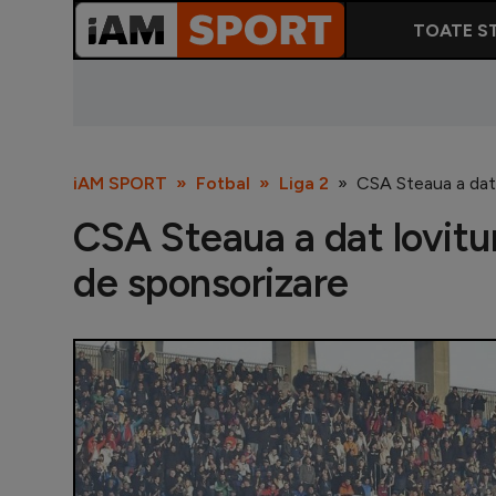
TOATE ST
iAM SPORT
Fotbal
Liga 2
CSA Steaua a dat 
CSA Steaua a dat lovitu
de sponsorizare