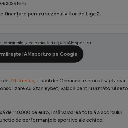
.06.2026 16:43
 finanțare pentru sezonul viitor de Liga 2.
e, emisiunile și cele mai tari clipuri iAMsport.ro
rmărește iAMsport.ro pe Google
te de
TRUmedia
, clubul din Ghencea a semnat săptămân
onsorizare cu Stanleybet, valabil pentru următorul sez
ă de 110.000 de euro, însă valoarea totală a acordului
funcție de performanțele sportive ale echipei.