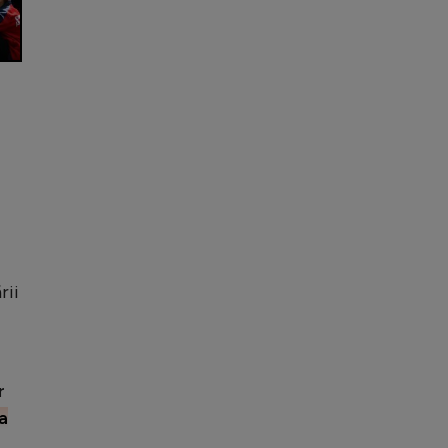
rii
r
a