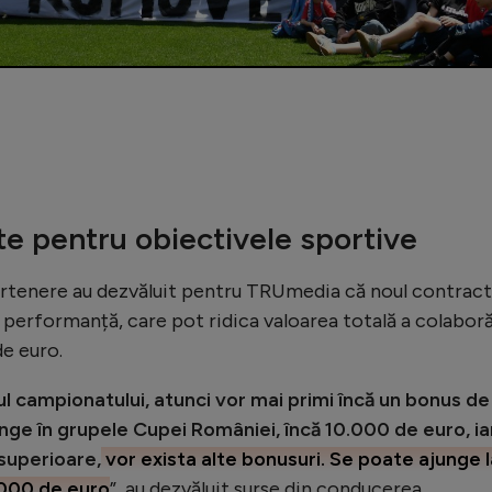
e pentru obiectivele sportive
artenere au dezvăluit pentru TRUmedia că noul contract
performanță, care pot ridica valoarea totală a colaboră
e euro.
ul campionatului, atunci vor mai primi încă un bonus de
nge în grupele Cupei României, încă 10.000 de euro, ia
 superioare,
vor exista alte bonusuri. Se poate ajunge l
.000 de euro
”, au dezvăluit surse din conducerea