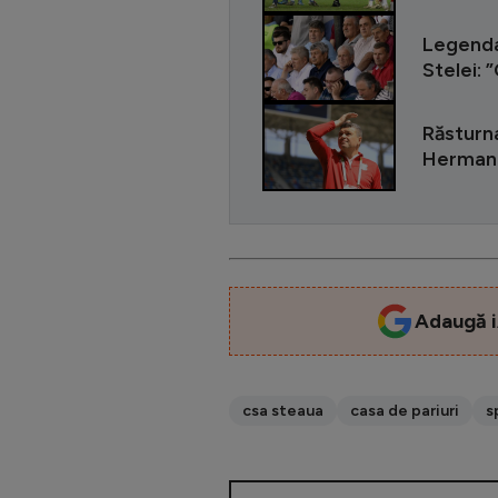
Legenda 
Stelei: 
Răsturna
Hermann
Adaugă i
csa steaua
casa de pariuri
s