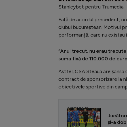
Stanleybet pentru Trumedia.
Față de acordul precedent, no
clubul bucureștean. Motivul pr
performanță, care nu existau î
”
Anul trecut, nu erau trecut
suma fixă de 110.000 de eur
Astfel, CSA Steaua are șansa 
contract de sponsorizare la niv
obiectivele sportive din camp
CITEȘTE ȘI
Jucătoru
și-a dob