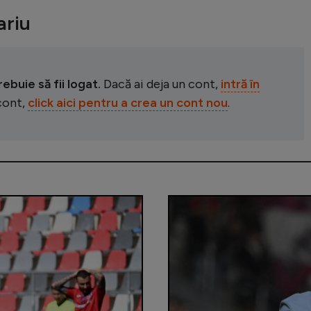
riu
buie să fii logat.
Dacă ai deja un cont,
intră în
 cont,
click aici pentru a crea un cont nou
.