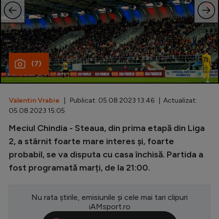
Special
Diverse
Inedit
(7)
Clasamente
Valentin Vrabie
| Publicat: 05.08.2023 13:46 | Actualizat:
05.08.2023 15:05
Champions League
Meciul Chindia - Steaua, din prima etapă din Liga
2, a stârnit foarte mare interes și, foarte
Europa League
probabil, se va disputa cu casa închisă. Partida a
Conference League
fost programată marți, de la 21:00.
CM 2026
Premier League
Nu rata știrile, emisiunile și cele mai tari clipuri
iAMsport.ro
LaLiga