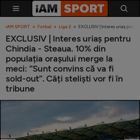
iAM SPORT
Fotbal
Liga 2
EXCLUSIV | Interes uriaș pentru 
EXCLUSIV | Interes uriaș pentru
Chindia - Steaua. 10% din
populația orașului merge la
meci: ”Sunt convins că va fi
sold-out”. Câți steliști vor fi în
SuperLiga
tribune
Liga 2
Cupa României
Echipa Națională
U21
Fotbal feminin