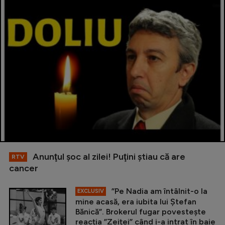
Anunţul şoc al zilei! Puţini ştiau că are
RTV
cancer
”Pe Nadia am întâlnit-o la
EXCLUSIV
mine acasă, era iubita lui Ștefan
Bănică”. Brokerul fugar povestește
reacția ”Zeiței” când i-a intrat în baie