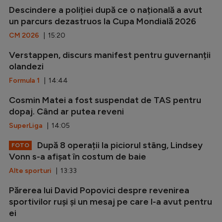
Descindere a poliției după ce o națională a avut
un parcurs dezastruos la Cupa Mondială 2026
CM 2026
| 15:20
Verstappen, discurs manifest pentru guvernanții
olandezi
Formula 1
| 14:44
Cosmin Matei a fost suspendat de TAS pentru
dopaj. Când ar putea reveni
SuperLiga
| 14:05
După 8 operații la piciorul stâng, Lindsey
FOTO
Vonn s-a afișat în costum de baie
Alte sporturi
| 13:33
Părerea lui David Popovici despre revenirea
sportivilor ruși și un mesaj pe care l-a avut pentru
ei