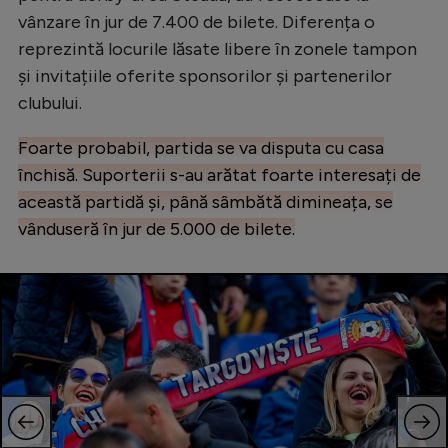
Natație
vânzare în jur de 7.400 de bilete. Diferența o
reprezintă locurile lăsate libere în zonele tampon
Formula 1
și invitațiile oferite sponsorilor și partenerilor
Gimnastică
clubului.
Auto
Foarte probabil, partida se va disputa cu casa
Rugby
închisă. Suporterii s-au arătat foarte interesați de
această partidă și, până sâmbătă dimineața, se
Ciclism
vânduseră în jur de 5.000 de bilete.
Alte sporturi
JO 2024
JO 2026