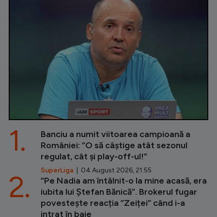
1.
Banciu a numit viitoarea campioană a
României: ”O să câștige atât sezonul
regulat, cât și play-off-ul!”
SuperLiga
| 04 August 2026, 21:55
2.
”Pe Nadia am întâlnit-o la mine acasă, era
iubita lui Ștefan Bănică”. Brokerul fugar
povestește reacția ”Zeiței” când i-a
intrat în baie