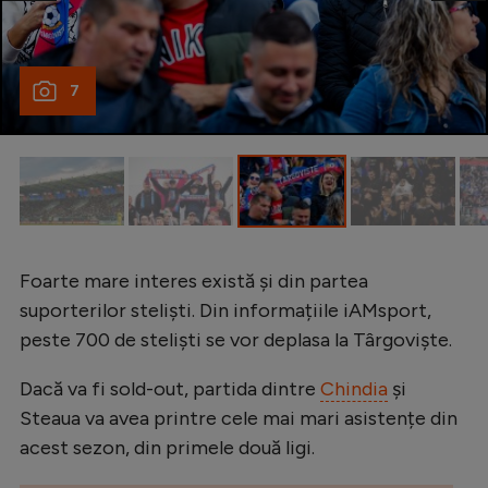
Intră în cont
Creează cont
7
Foarte mare interes există și din partea
suporterilor steliști. Din informațiile iAMsport,
peste 700 de steliști se vor deplasa la Târgoviște.
Dacă va fi sold-out, partida dintre
Chindia
și
Steaua va avea printre cele mai mari asistențe din
acest sezon, din primele două ligi.