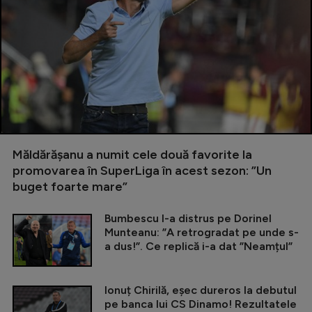
Măldărășanu a numit cele două favorite la
promovarea în SuperLiga în acest sezon: ”Un
buget foarte mare”
Bumbescu l-a distrus pe Dorinel
Munteanu: ”A retrogradat pe unde s-
a dus!”. Ce replică i-a dat ”Neamțul”
Ionuț Chirilă, eșec dureros la debutul
pe banca lui CS Dinamo! Rezultatele