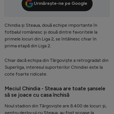
Urmărește-ne pe Google
Serie A
Bundesliga
Chindia și Steaua, două echipe importante în
Ligue 1
fotbalul românesc și două dintre favoritele la
Campionate
primele locuri din Liga 2, se întâlnesc chiar în
Starurile fotbalului
prima etapă din Liga 2.
EURO 2024
Chiar dacă echipa din Târgoviște a retrogradat din
Stranieri
Superliga, interesul suporterilor Chindiei este la
Clasamente
cote foarte ridicate.
Meciul Chindia - Steaua are toate șansele
să se joace cu casa închisă
Tenis
Noul stadion din Târgoviște are 8.400 de locuri și,
Handbal
pentru derby-ul cu Steaua, au fost scoase la