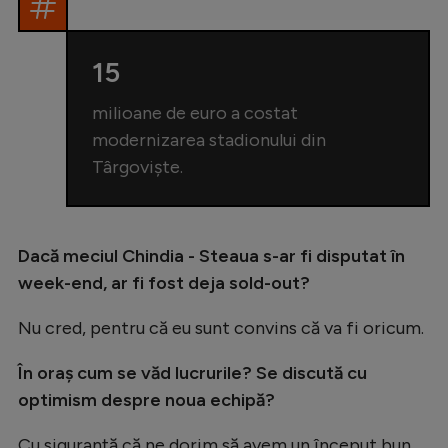
15
milioane de euro a costat
modernizarea stadionului din
Târgoviște.
Dacă meciul Chindia - Steaua s-ar fi disputat în
week-end, ar fi fost deja sold-out?
Nu cred, pentru că eu sunt convins că va fi oricum.
În oraș cum se văd lucrurile? Se discută cu
optimism despre noua echipă?
Cu siguranță că ne dorim să avem un început bun...