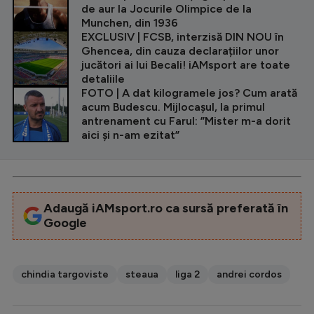
de aur la Jocurile Olimpice de la
Munchen, din 1936
EXCLUSIV | FCSB, interzisă DIN NOU în
Ghencea, din cauza declarațiilor unor
jucători ai lui Becali! iAMsport are toate
detaliile
FOTO | A dat kilogramele jos? Cum arată
acum Budescu. Mijlocașul, la primul
antrenament cu Farul: ”Mister m-a dorit
aici și n-am ezitat”
Adaugă iAMsport.ro ca sursă preferată în
Google
chindia targoviste
steaua
liga 2
andrei cordos