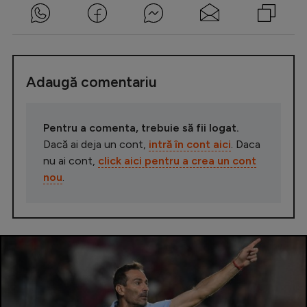
Adaugă comentariu
Pentru a comenta, trebuie să fii logat.
Dacă ai deja un cont,
intră în cont aici
. Daca
nu ai cont,
click aici pentru a crea un cont
nou
.