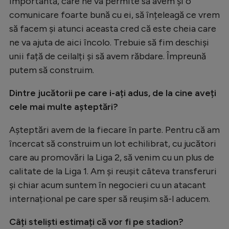
importantă, care ne va permite să avem și o
comunicare foarte bună cu ei, să înțeleagă ce vrem
să facem și atunci aceasta cred că este cheia care
ne va ajuta de aici încolo. Trebuie să fim deschiși
unii față de ceilalți și să avem răbdare. Împreună
putem să construim.
Dintre jucătorii pe care i-ați adus, de la cine aveți
cele mai multe așteptări?
Așteptări avem de la fiecare în parte. Pentru că am
încercat să construim un lot echilibrat, cu jucători
care au promovări la Liga 2, să venim cu un plus de
calitate de la Liga 1. Am și reușit câteva transferuri
și chiar acum suntem în negocieri cu un atacant
internațional pe care sper să reușim să-l aducem.
Câți steliști estimați că vor fi pe stadion?