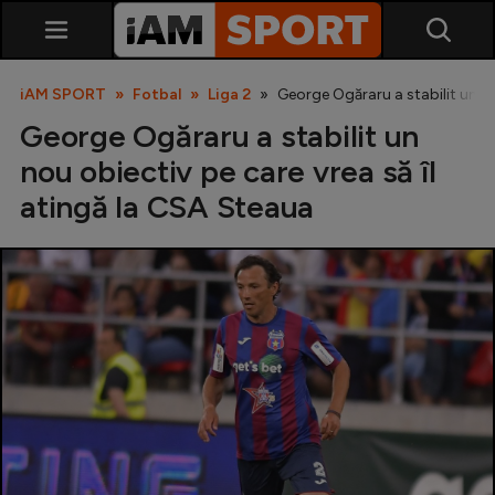
iAM SPORT
Fotbal
Liga 2
George Ogăraru a stabilit un no
George Ogăraru a stabilit un
nou obiectiv pe care vrea să îl
atingă la CSA Steaua
SuperLiga
Liga 2
Cupa României
Echipa Națională
U21
Fotbal feminin