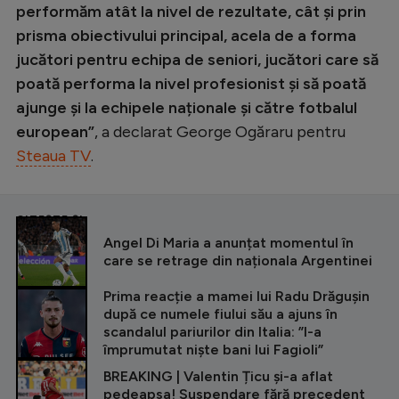
performăm atât la nivel de rezultate, cât și prin
prisma obiectivului principal, acela de a forma
jucători pentru echipa de seniori, jucători care să
poată performa la nivel profesionist și să poată
ajunge și la echipele naționale și către fotbalul
european”
, a declarat George Ogăraru pentru
Steaua TV
.
CITEȘTE ȘI
Angel Di Maria a anunțat momentul în
care se retrage din naționala Argentinei
Prima reacție a mamei lui Radu Drăgușin
după ce numele fiului său a ajuns în
scandalul pariurilor din Italia: ”I-a
împrumutat niște bani lui Fagioli”
BREAKING | Valentin Țicu și-a aflat
pedeapsa! Suspendare fără precedent