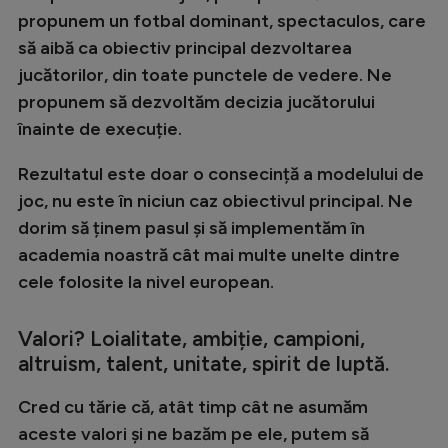
Intră în cont
propunem un fotbal dominant, spectaculos, care
Creează cont
să aibă ca obiectiv principal dezvoltarea
jucătorilor, din toate punctele de vedere. Ne
propunem să dezvoltăm decizia jucătorului
înainte de execuție.
Rezultatul este doar o consecință a modelului de
joc, nu este în niciun caz obiectivul principal. Ne
dorim să ținem pasul și să implementăm în
academia noastră cât mai multe unelte dintre
cele folosite la nivel european.
Valori? Loialitate, ambiție, campioni,
altruism, talent, unitate, spirit de luptă.
Cred cu tărie că, atât timp cât ne asumăm
aceste valori și ne bazăm pe ele, putem să