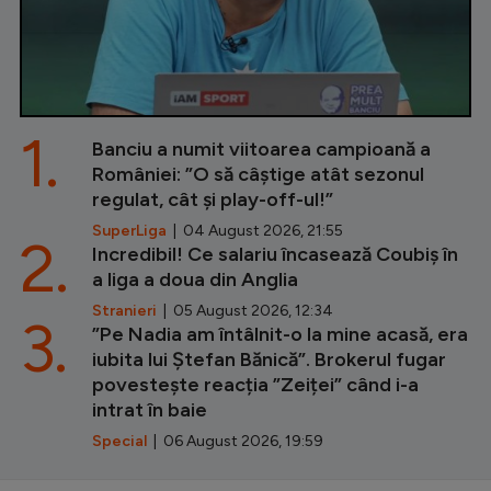
1.
Banciu a numit viitoarea campioană a
României: ”O să câștige atât sezonul
regulat, cât și play-off-ul!”
SuperLiga
| 04 August 2026, 21:55
2.
Incredibil! Ce salariu încasează Coubiș în
a liga a doua din Anglia
Stranieri
| 05 August 2026, 12:34
3.
”Pe Nadia am întâlnit-o la mine acasă, era
iubita lui Ștefan Bănică”. Brokerul fugar
povestește reacția ”Zeiței” când i-a
intrat în baie
Special
| 06 August 2026, 19:59