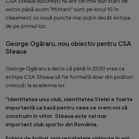
CSA Steaua București nu are cel mai bun start de
Serie A
sezon până acum.”Militarii” sunt pe locul 10 în
clasament cu nouă puncte mai puțin decât echipa
Bundesliga
de pe primul loc.
Ligue 1
George Ogăraru, nou obiectiv pentru CSA
Campionate
Steaua
Starurile fotbalului
EURO 2024
George Ogăraru a decis că până în 2030 vrea ca
echipa CSA Steaua să fie formată doar din jucători
Stranieri
crescuți la academia lor.
Clasamente
”Identitatea unui club, identitatea Stelei e foarte
importantă ca bază pentru ceea ce vrem noi să
construim în viitor. Steaua este cel mai
Tenis
important club sportiv din România.
Handbal
Echipa de fotbal, prin rezultatele obținute în anii