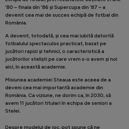
Natație
’80 – finala din ’86 și Supercupa din ’87 – a
devenit cea mai de succes echipă de fotbal din
Formula 1
România.
Gimnastică
A devenit, totodată, și cea mai iubită datorită
Auto
fotbalului spectaculos practicat, bazat pe
Rugby
jucători rapizi și tehnici, o caracteristică a
jucătorilor steliști pe care vrem s-o avem și noi
Ciclism
aici, în această academie.
Alte sporturi
Misiunea academiei Steaua este aceea de a
JO 2024
deveni cea mai importantă academie din
JO 2026
România. Ca viziune, ne dorim ca, în 2030, să
avem 11 jucători titulari în echipa de seniori a
Stelei.
Despre modelul de joc, pot spune că ne