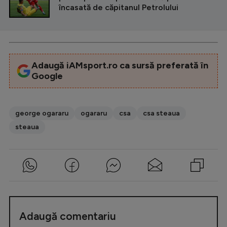
încasată de căpitanul Petrolului
Adaugă iAMsport.ro ca sursă preferată în
Google
george ogararu
ogararu
csa
csa steaua
steaua
Adaugă comentariu