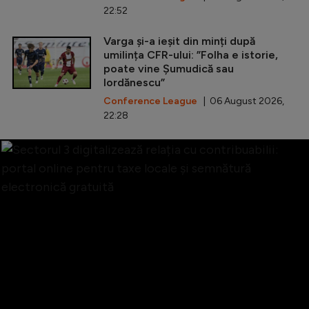
22:52
Varga și-a ieșit din minți după
umilința CFR-ului: ”Folha e istorie,
poate vine Șumudică sau
Iordănescu”
Conference League
| 06 August 2026,
22:28