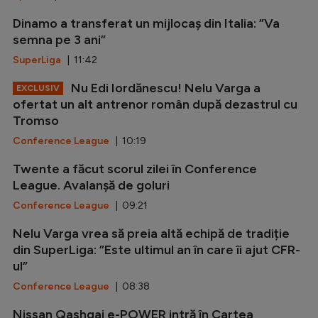
Dinamo a transferat un mijlocaș din Italia: ”Va
semna pe 3 ani”
SuperLiga
| 11:42
Nu Edi Iordănescu! Nelu Varga a
EXCLUSIV
ofertat un alt antrenor român după dezastrul cu
Tromso
Conference League
| 10:19
Twente a făcut scorul zilei în Conference
League. Avalanșă de goluri
Conference League
| 09:21
Nelu Varga vrea să preia altă echipă de tradiție
din SuperLiga: ”Este ultimul an în care îi ajut CFR-
ul”
Conference League
| 08:38
Nissan Qashqai e-POWER intră în Cartea