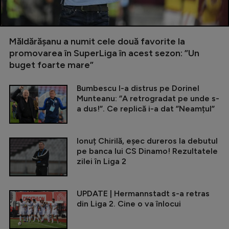
Măldărășanu a numit cele două favorite la
promovarea în SuperLiga în acest sezon: ”Un
buget foarte mare”
Bumbescu l-a distrus pe Dorinel
Munteanu: ”A retrogradat pe unde s-
a dus!”. Ce replică i-a dat ”Neamțul”
Ionuț Chirilă, eșec dureros la debutul
pe banca lui CS Dinamo! Rezultatele
zilei în Liga 2
UPDATE | Hermannstadt s-a retras
din Liga 2. Cine o va înlocui