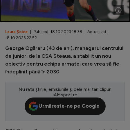
Special
Diverse
Inedit
Laura Șoica
| Publicat: 18.10.2023 18:38 | Actualizat:
18.10.2023 22:52
Clasamente
George Ogăraru (43 de ani), managerul centrului
de juniori de la CSA Steaua, a stabilit un nou
obiectiv pentru echipa armatei care vrea să fie
îndeplinit până în 2030.
Champions League
Europa League
Nu rata știrile, emisiunile și cele mai tari clipuri
iAMsport.ro
Conference League
Urmărește-ne pe Google
CM 2026
Premier League
LaLiga