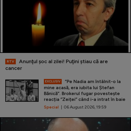
Anunţul şoc al zilei! Puţini ştiau că are
RTV
cancer
”Pe Nadia am întâlnit-o la
EXCLUSIV
mine acasă, era iubita lui Ștefan
Bănică”. Brokerul fugar povestește
reacția ”Zeiței” când i-a intrat în baie
Special
| 06 August 2026, 19:59