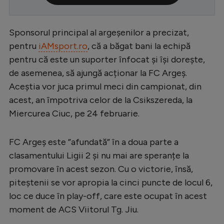
Serie A
Sponsorul principal al argeșenilor a precizat,
Bundesliga
pentru
iAMsport.ro
, că a băgat bani la echipă
Ligue 1
pentru că este un suporter înfocat și își dorește,
Campionate
de asemenea, să ajungă acționar la FC Argeș.
Aceștia vor juca primul meci din campionat, din
Starurile fotbalului
acest, an împotriva celor de la Csikszereda, la
EURO 2024
Miercurea Ciuc, pe 24 februarie.
Stranieri
FC Argeș este ”afundată” în a doua parte a
Clasamente
clasamentului Ligii 2 și nu mai are speranțe la
promovare în acest sezon. Cu o victorie, însă,
piteștenii se vor apropia la cinci puncte de locul 6,
loc ce duce în play-off, care este ocupat în acest
Tenis
moment de ACS Viitorul Tg. Jiu.
Handbal