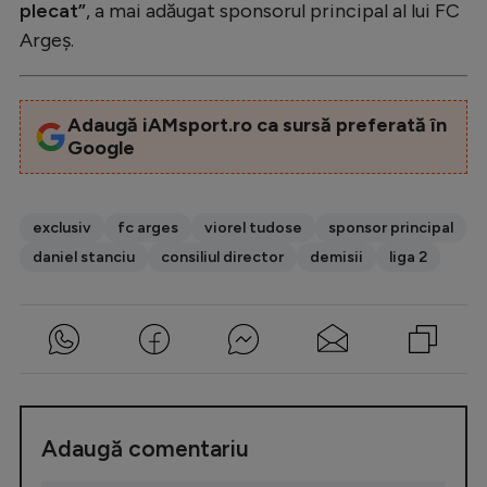
plecat”
, a mai adăugat sponsorul principal al lui FC
Argeș.
Adaugă iAMsport.ro ca sursă preferată în
Google
exclusiv
fc arges
viorel tudose
sponsor principal
daniel stanciu
consiliul director
demisii
liga 2
Adaugă comentariu