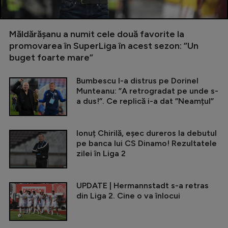
Măldărășanu a numit cele două favorite la
promovarea în SuperLiga în acest sezon: ”Un
buget foarte mare”
Bumbescu l-a distrus pe Dorinel
Munteanu: ”A retrogradat pe unde s-
a dus!”. Ce replică i-a dat ”Neamțul”
Ionuț Chirilă, eșec dureros la debutul
pe banca lui CS Dinamo! Rezultatele
zilei în Liga 2
UPDATE | Hermannstadt s-a retras
din Liga 2. Cine o va înlocui