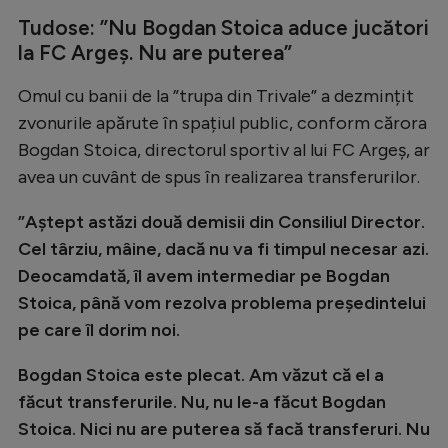
Natație
Tudose: ”Nu Bogdan Stoica aduce jucători
la FC Argeș. Nu are puterea”
Formula 1
Gimnastică
Omul cu banii de la ”trupa din Trivale” a dezmințit
zvonurile apărute în spațiul public, conform cărora
Auto
Bogdan Stoica, directorul sportiv al lui FC Argeș, ar
Rugby
avea un cuvânt de spus în realizarea transferurilor.
Ciclism
”Aștept astăzi două demisii din Consiliul Director.
Alte sporturi
Cel târziu, mâine, dacă nu va fi timpul necesar azi.
Deocamdată, îl avem intermediar pe Bogdan
JO 2024
Stoica, până vom rezolva problema președintelui
JO 2026
pe care îl dorim noi.
Bogdan Stoica este plecat. Am văzut că el a
făcut transferurile. Nu, nu le-a făcut Bogdan
Stoica. Nici nu are puterea să facă transferuri. Nu