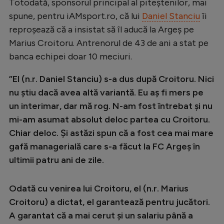
Totodată, sponsorul principal al piteștenilor, mai
spune, pentru iAMsport.ro, că lui
Daniel Stanciu
îi
reproșează că a insistat să îl aducă la Argeș pe
Marius Croitoru. Antrenorul de 43 de ani a stat pe
banca echipei doar 10 meciuri.
”El (n.r. Daniel Stanciu) s-a dus după Croitoru. Nici
nu știu dacă avea altă variantă. Eu aș fi mers pe
un interimar, dar mă rog. N-am fost întrebat și nu
mi-am asumat absolut deloc partea cu Croitoru.
Chiar deloc. Și astăzi spun că a fost cea mai mare
gafă managerială care s-a făcut la FC Argeș în
ultimii patru ani de zile.
Odată cu venirea lui Croitoru, el (n.r. Marius
Croitoru) a dictat, el garantează pentru jucători.
A garantat că a mai cerut și un salariu până a