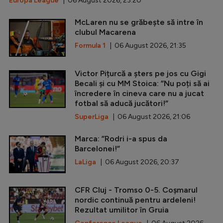
Europa League
| 06 August 2026, 23:20
McLaren nu se grăbește să intre în
clubul Macarena
Formula 1
| 06 August 2026, 21:35
Victor Pițurcă a șters pe jos cu Gigi
Becali și cu MM Stoica: ”Nu poți să ai
încredere în cineva care nu a jucat
fotbal să aducă jucători!”
SuperLiga
| 06 August 2026, 21:06
Marca: ”Rodri i-a spus da
Barcelonei!”
LaLiga
| 06 August 2026, 20:37
CFR Cluj - Tromso 0-5. Coșmarul
nordic continuă pentru ardeleni!
Rezultat umilitor în Gruia