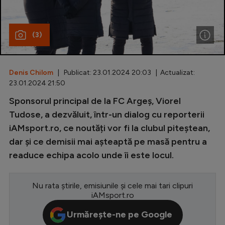
Special
(3)
Diverse
Inedit
Denis Chilom
| Publicat: 23.01.2024 20:03 | Actualizat:
Clasamente
23.01.2024 21:50
Sponsorul principal de la FC Argeș, Viorel
Tudose, a dezvăluit, într-un dialog cu reporterii
iAMsport.ro, ce noutăți vor fi la clubul piteștean,
Champions League
dar și ce demisii mai așteaptă pe masă pentru a
Europa League
readuce echipa acolo unde îi este locul.
Conference League
CM 2026
Nu rata știrile, emisiunile și cele mai tari clipuri
iAMsport.ro
Premier League
Urmărește-ne pe Google
LaLiga