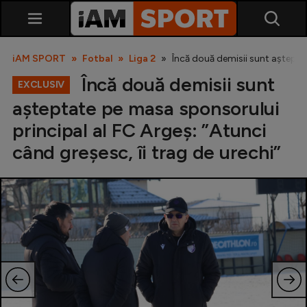
iAM SPORT
Fotbal
Liga 2
Încă două demisii sunt așteptat
Încă două demisii sunt
EXCLUSIV
așteptate pe masa sponsorului
principal al FC Argeș: ”Atunci
când greșesc, îi trag de urechi”
SuperLiga
Liga 2
Cupa României
Echipa Națională
U21
Fotbal feminin