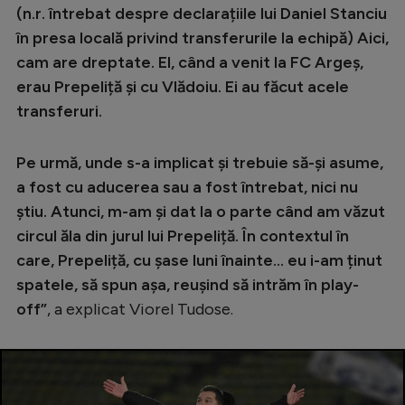
(n.r. întrebat despre declarațiile lui Daniel Stanciu
în presa locală privind transferurile la echipă) Aici,
cam are dreptate. El, când a venit la FC Argeș,
erau Prepeliță și cu Vlădoiu. Ei au făcut acele
transferuri.
Pe urmă, unde s-a implicat și trebuie să-și asume,
a fost cu aducerea sau a fost întrebat, nici nu
știu. Atunci, m-am și dat la o parte când am văzut
circul ăla din jurul lui Prepeliță. În contextul în
care, Prepeliță, cu șase luni înainte... eu i-am ținut
spatele, să spun așa, reușind să intrăm în play-
off”
, a explicat Viorel Tudose.