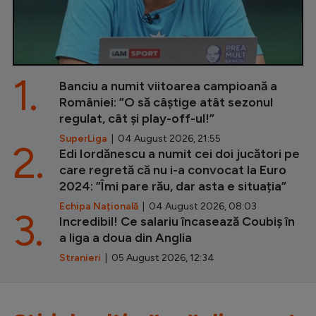
1.
Banciu a numit viitoarea campioană a
României: ”O să câștige atât sezonul
regulat, cât și play-off-ul!”
SuperLiga
| 04 August 2026, 21:55
2.
Edi Iordănescu a numit cei doi jucători pe
care regretă că nu i-a convocat la Euro
2024: ”Îmi pare rău, dar asta e situația”
Echipa Națională
| 04 August 2026, 08:03
3.
Incredibil! Ce salariu încasează Coubiș în
a liga a doua din Anglia
Stranieri
| 05 August 2026, 12:34