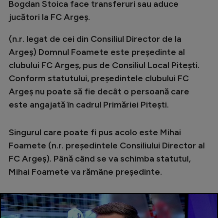
Intră în cont
Bogdan Stoica face transferuri sau aduce
jucători la FC Argeș.
Creează cont
(n.r. legat de cei din Consiliul Director de la
Argeș) Domnul Foamete este președinte al
clubului FC Argeș, pus de Consiliul Local Pitești.
Conform statutului, președintele clubului FC
Argeș nu poate să fie decât o persoană care
este angajată în cadrul Primăriei Pitești.
Singurul care poate fi pus acolo este Mihai
Foamete (n.r. președintele Consiliului Director al
FC Argeș). Până când se va schimba statutul,
Mihai Foamete va rămâne președinte.