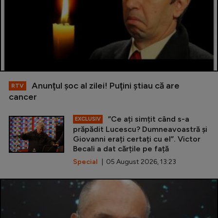
Anunţul şoc al zilei! Puţini ştiau că are
RTV
cancer
”Ce ați simțit când s-a
EXCLUSIV
prăpădit Lucescu? Dumneavoastră și
Giovanni erați certați cu el”. Victor
Becali a dat cărțile pe față
Special
| 05 August 2026, 13:23