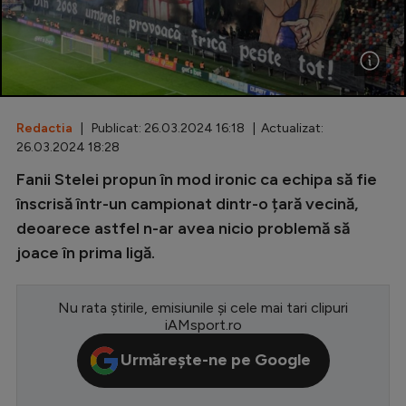
Special
Diverse
Inedit
Redactia
| Publicat: 26.03.2024 16:18 | Actualizat:
Clasamente
26.03.2024 18:28
Fanii Stelei propun în mod ironic ca echipa să fie
înscrisă într-un campionat dintr-o țară vecină,
deoarece astfel n-ar avea nicio problemă să
Champions League
joace în prima ligă.
Europa League
Conference League
Nu rata știrile, emisiunile și cele mai tari clipuri
iAMsport.ro
CM 2026
Urmărește-ne pe Google
Premier League
LaLiga