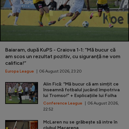
Baiaram, după KuPS - Craiova 1-1: ”Mă bucur că
am scos un rezultat pozitiv, cu siguranță ne vom
califica!”
Europa League
| 06 August 2026, 23:20
Alin Fică: ”Mă bucur că am simțit ce
înseamnă fotbalul jucând împotriva
lui Tromso!” + Explicațiile lui Folha
Conference League
| 06 August 2026,
22:52
McLaren nu se grăbește să intre în
clubul Macarena