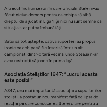
Serie A
A trecut încă un sezon în care oficialii Stelei n-au
făcut niciun demers pentru ca echipa să aibă
Bundesliga
dreptul de a jucat în Liga 1. Și nici nu sunt semne că
Ligue 1
situația s-ar putea îmbunătăți.
Campionate
Sătui să tot aștepte, câțiva suporteri au propus
Starurile fotbalului
ironic ca echipa să fie înscrisă într-un alt
EURO 2024
campionat, dintr-o țară vecină, unde Steaua n-ar
Stranieri
avea restricții să joace în prima ligă.
Clasamente
Asociația Steliștilor 1947: ”Lucrul acesta
este posibil”
AS47, cea mai importantă asociație a suporterilor
Tenis
steliști, a postat un nou manifest față de lipsa de
Handbal
reacție pe care conducerea Stelei o are pentru a