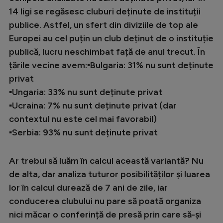
Intră în cont
14 ligi se regăsesc cluburi deținute de instituții
Creează cont
publice. Astfel, un sfert din diviziile de top ale
Europei au cel puțin un club deținut de o instituție
publică, lucru neschimbat față de anul trecut. În
țările vecine avem:▪️Bulgaria: 31% nu sunt deținute
privat
▪️Ungaria: 33% nu sunt deținute privat
▪️Ucraina: 7% nu sunt deținute privat (dar
contextul nu este cel mai favorabil)
▪️Serbia: 93% nu sunt deținute privat
Ar trebui să luăm în calcul această variantă? Nu
de alta, dar analiza tuturor posibilităților și luarea
lor în calcul durează de 7 ani de zile, iar
conducerea clubului nu pare să poată organiza
nici măcar o conferință de presă prin care să-și