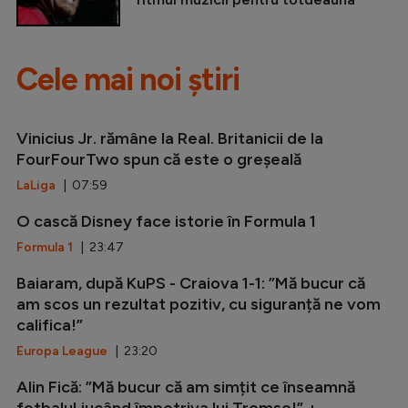
Cele mai noi știri
Vinicius Jr. rămâne la Real. Britanicii de la
FourFourTwo spun că este o greșeală
LaLiga
| 07:59
O cască Disney face istorie în Formula 1
Formula 1
| 23:47
Baiaram, după KuPS - Craiova 1-1: ”Mă bucur că
am scos un rezultat pozitiv, cu siguranță ne vom
califica!”
Europa League
| 23:20
Alin Fică: ”Mă bucur că am simțit ce înseamnă
fotbalul jucând împotriva lui Tromso!” +