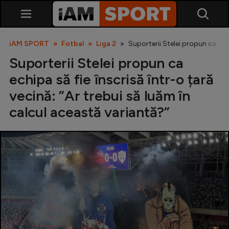
iAM SPORT
Fotbal
Liga 2
Suporterii Stelei propun ca echi
Suporterii Stelei propun ca
echipa să fie înscrisă într-o țară
vecină: ”Ar trebui să luăm în
calcul această variantă?”
SuperLiga
Liga 2
Cupa României
Echipa Națională
U21
Fotbal feminin