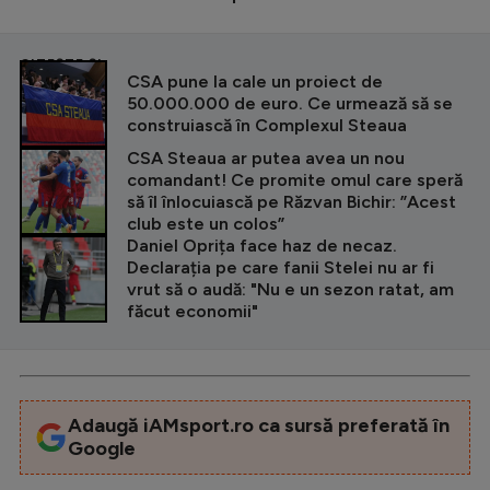
CITEȘTE ȘI
CSA pune la cale un proiect de
50.000.000 de euro. Ce urmează să se
construiască în Complexul Steaua
CSA Steaua ar putea avea un nou
comandant! Ce promite omul care speră
să îl înlocuiască pe Răzvan Bichir: ”Acest
club este un colos”
Daniel Oprița face haz de necaz.
Declarația pe care fanii Stelei nu ar fi
vrut să o audă: "Nu e un sezon ratat, am
făcut economii"
Adaugă iAMsport.ro ca sursă preferată în
Google