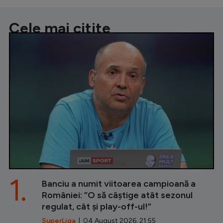
Cele mai citite
1.
Banciu a numit viitoarea campioană a
României: ”O să câștige atât sezonul
regulat, cât și play-off-ul!”
SuperLiga
| 04 August 2026, 21:55