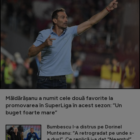
Măldărășanu a numit cele două favorite la
promovarea în SuperLiga în acest sezon: ”Un
buget foarte mare”
Bumbescu l-a distrus pe Dorinel
Munteanu: ”A retrogradat pe unde s-
a dus!”. Ce replică i-a dat ”Neamțul”