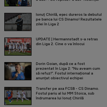
Ionuț Chirilă, eșec dureros la debutul
pe banca lui CS Dinamo! Rezultatele
zilei în Liga 2
UPDATE | Hermannstadt s-a retras
din Liga 2. Cine o va înlocui
Dorin Goian, după ce a fost
prezentat în Liga 2: ”Nu aveam cum
să refuz!”. Fostul internațional a
anunțat obiectivul echipei
Transfer pe axa FCSB - CS Dinamo.
Fostul pariu al lui MM Stoica, sub
îndrumarea lui Ionuț Chirilă