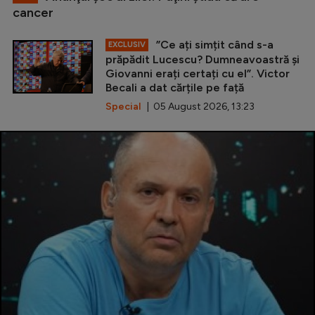
cancer
”Ce ați simțit când s-a
EXCLUSIV
prăpădit Lucescu? Dumneavoastră și
Giovanni erați certați cu el”. Victor
Becali a dat cărțile pe față
Special
| 05 August 2026, 13:23