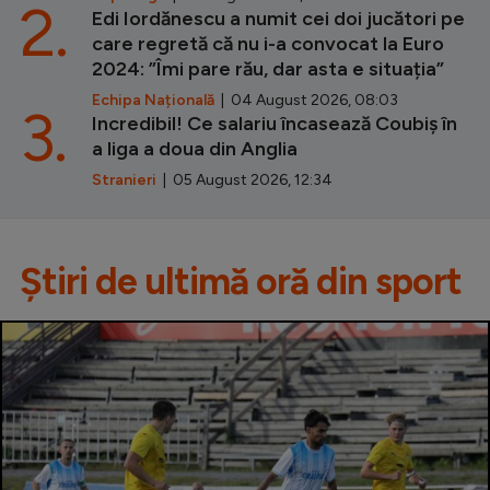
2.
Edi Iordănescu a numit cei doi jucători pe
care regretă că nu i-a convocat la Euro
2024: ”Îmi pare rău, dar asta e situația”
Echipa Națională
| 04 August 2026, 08:03
3.
Incredibil! Ce salariu încasează Coubiș în
a liga a doua din Anglia
Stranieri
| 05 August 2026, 12:34
Știri de ultimă oră din sport