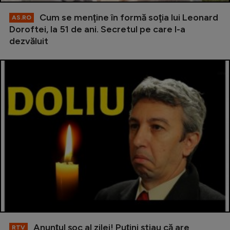
Cum se menţine în formă soţia lui Leonard
AS.RO
Doroftei, la 51 de ani. Secretul pe care l-a
dezvăluit
Anunţul şoc al zilei! Puţini ştiau că are
RTV