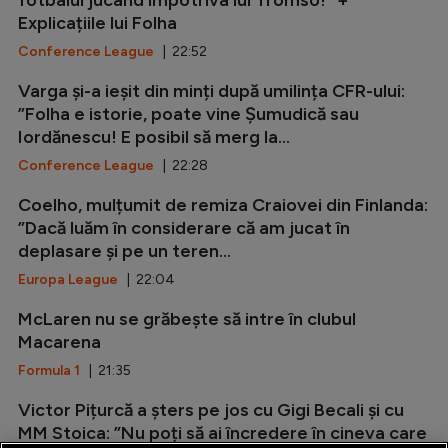
Explicațiile lui Folha
Conference League
| 22:52
Varga și-a ieșit din minți după umilința CFR-ului:
”Folha e istorie, poate vine Șumudică sau
Iordănescu! E posibil să merg la...
Conference League
| 22:28
Coelho, mulțumit de remiza Craiovei din Finlanda:
”Dacă luăm în considerare că am jucat în
deplasare și pe un teren...
Europa League
| 22:04
McLaren nu se grăbește să intre în clubul
Macarena
Formula 1
| 21:35
Victor Pițurcă a șters pe jos cu Gigi Becali și cu
MM Stoica: ”Nu poți să ai încredere în cineva care