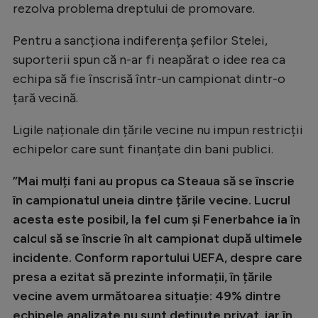
rezolva problema dreptului de promovare.
Natație
Pentru a sancționa indiferența șefilor Stelei,
Formula 1
suporterii spun că n-ar fi neapărat o idee rea ca
Gimnastică
echipa să fie înscrisă într-un campionat dintr-o
Auto
țară vecină.
Rugby
Ligile naționale din țările vecine nu impun restricții
Ciclism
echipelor care sunt finanțate din bani publici.
Alte sporturi
”Mai mulți fani au propus ca Steaua să se înscrie
JO 2024
în campionatul uneia dintre țările vecine. Lucrul
acesta este posibil, la fel cum și Fenerbahce ia în
JO 2026
calcul să se înscrie în alt campionat după ultimele
incidente. Conform raportului UEFA, despre care
presa a ezitat să prezinte informații, în țările
vecine avem următoarea situație: 49% dintre
echipele analizate nu sunt deținute privat, iar în