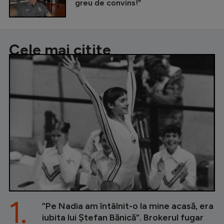
greu de convins!”
Cele mai citite
1.
”Pe Nadia am întâlnit-o la mine acasă, era
iubita lui Ștefan Bănică”. Brokerul fugar