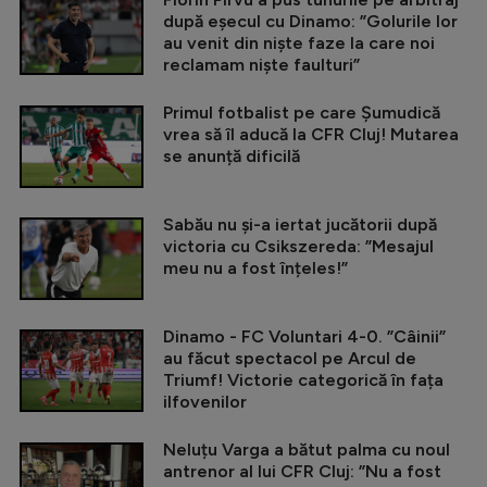
după eșecul cu Dinamo: ”Golurile lor
au venit din niște faze la care noi
reclamam niște faulturi”
Primul fotbalist pe care Șumudică
vrea să îl aducă la CFR Cluj! Mutarea
se anunță dificilă
Sabău nu și-a iertat jucătorii după
victoria cu Csikszereda: ”Mesajul
meu nu a fost înțeles!”
Dinamo - FC Voluntari 4-0. ”Câinii”
au făcut spectacol pe Arcul de
Triumf! Victorie categorică în fața
ilfovenilor
Neluțu Varga a bătut palma cu noul
antrenor al lui CFR Cluj: ”Nu a fost