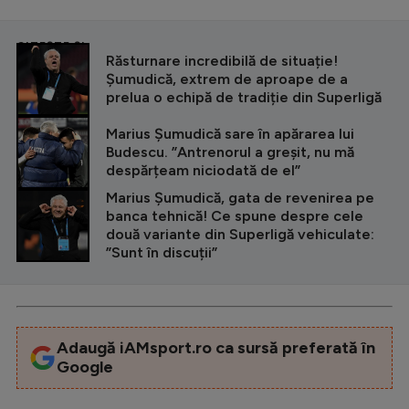
CITEȘTE ȘI
Răsturnare incredibilă de situație!
Șumudică, extrem de aproape de a
prelua o echipă de tradiție din Superligă
Marius Șumudică sare în apărarea lui
Budescu. ”Antrenorul a greșit, nu mă
despărțeam niciodată de el”
Marius Șumudică, gata de revenirea pe
banca tehnică! Ce spune despre cele
două variante din Superligă vehiculate:
”Sunt în discuții”
Adaugă iAMsport.ro ca sursă preferată în
Google