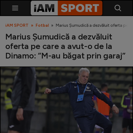
iAM SPORT
Fotbal
Marius Șumudică a dezvăluit oferta pe ca
Marius Șumudică a dezvăluit
oferta pe care a avut-o de la
Dinamo: ”M-au băgat prin garaj”
SuperLiga
Liga 2
Cupa României
Echipa Națională
U21
Fotbal feminin