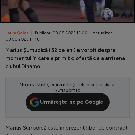
Special
Diverse
Inedit
Laura Șoica
| Publicat: 03.08.2023 13:06 | Actualizat:
03.08.2023 14:18
Clasamente
Marius Șumudică (52 de ani) a vorbit despre
momentul în care a primit o ofertă de a antrena
clubul Dinamo.
Champions League
Nu rata știrile, emisiunile și cele mai tari clipuri
Europa League
iAMsport.ro
Conference League
Urmărește-ne pe Google
CM 2026
Premier League
Marius Șumudică este în prezent liber de contract.
LaLiga