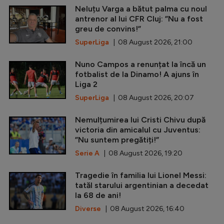
Neluțu Varga a bătut palma cu noul
antrenor al lui CFR Cluj: ”Nu a fost
greu de convins!”
SuperLiga
| 08 August 2026, 21:00
Nuno Campos a renunțat la încă un
fotbalist de la Dinamo! A ajuns în
Liga 2
SuperLiga
| 08 August 2026, 20:07
Nemulțumirea lui Cristi Chivu după
victoria din amicalul cu Juventus:
”Nu suntem pregătiți!”
Serie A
| 08 August 2026, 19:20
Tragedie în familia lui Lionel Messi:
tatăl starului argentinian a decedat
la 68 de ani!
Diverse
| 08 August 2026, 16:40