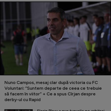
Nuno Campos, mesaj clar după victoria cu FC
Voluntari: ”Suntem departe de ceea ce trebuie
să facem în viitor” + Ce a spus Cîrjan despre
derby-ul cu Rapid
Florin Pîrvu a pus tunurile pe arbitraj