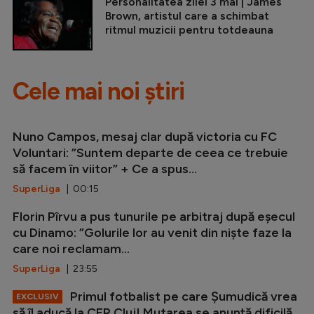
Personalitatea zilei 3 mai | James
Brown, artistul care a schimbat
ritmul muzicii pentru totdeauna
Cele mai noi știri
Nuno Campos, mesaj clar după victoria cu FC
Voluntari: ”Suntem departe de ceea ce trebuie
să facem în viitor” + Ce a spus...
SuperLiga
| 00:15
Florin Pîrvu a pus tunurile pe arbitraj după eșecul
cu Dinamo: ”Golurile lor au venit din niște faze la
care noi reclamam...
SuperLiga
| 23:55
Primul fotbalist pe care Șumudică vrea
EXCLUSIV
să îl aducă la CFR Cluj! Mutarea se anunță dificilă