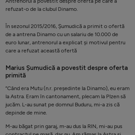
Antrenorul a povestit despre oferta pe care a
Serie A
refuzat-o de la clubul Dinamo.
Bundesliga
În sezonul 2015/2016, Șumudică a primit o ofertă
Ligue 1
de a antrena Dinamo cu un salariu de 10.000 de
Campionate
euro lunar, antrenorul a explicat și motivul pentru
care a refuzat această ofertă
Starurile fotbalului
EURO 2024
Marius Șumudică a povestit despre oferta
primită
Stranieri
Clasamente
”Când era Mutu (n.r. președinte la Dinamo), eu eram
la Astra. Eram în cantonament, plecam la Plzen să
jucăm. L-au sunat pe domnul Buduru, mi-a zis că
depinde de mine.
Tenis
M-au băgat prin garaj, m-au dus la RIN, mi-au pus
Handbal
contractul pe masă, dar nu. Am rămas la Astra și