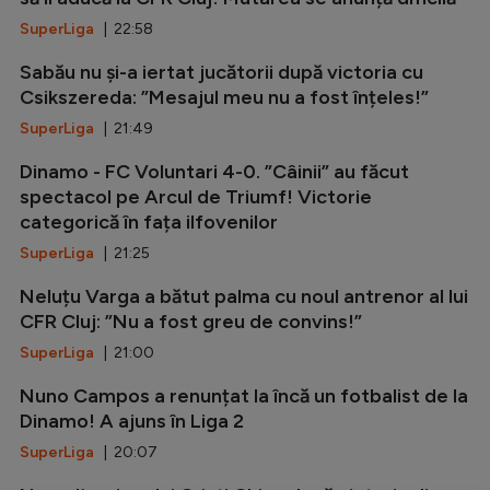
SuperLiga
| 22:58
Sabău nu și-a iertat jucătorii după victoria cu
Csikszereda: ”Mesajul meu nu a fost înțeles!”
SuperLiga
| 21:49
Dinamo - FC Voluntari 4-0. ”Câinii” au făcut
spectacol pe Arcul de Triumf! Victorie
categorică în fața ilfovenilor
SuperLiga
| 21:25
Neluțu Varga a bătut palma cu noul antrenor al lui
CFR Cluj: ”Nu a fost greu de convins!”
SuperLiga
| 21:00
Nuno Campos a renunțat la încă un fotbalist de la
Dinamo! A ajuns în Liga 2
SuperLiga
| 20:07