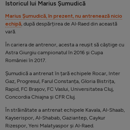
Intră în cont
Istoricul lui Marius Șumudică
Creează cont
Marius Șumudică, în prezent, nu antrenează nicio
echipă
, după despărțirea de Al-Raed din această
vară.
În cariera de antrenor, acesta a reușit să câștige cu
Astra Giurgiu campionatul în 2016 și Cupa
României în 2017.
Șumudică a antrenat în țară echipele Rocar, Inter
Gaz, Progresul, Farul Constanța, Gloria Bistrița,
Rapid, FC Brașov, FC Vaslui, Universitatea Cluj,
Concordia Chiajna și CFR Cluj.
În străinătate a antrenat echipele Kavala, Al-Shaab,
Kayserispor, Al-Shabab, Gaziantep, Caykur
Rizespor, Yeni Malatyaspor și Al-Raed.