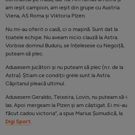
Natație
am ieșit campion, am ieșit din grupe cu Austria
Viena, AS Roma și Viktoria Plzen.
Formula 1
Gimnastică
Nu mi-au oferit o casă, ci o mașină. Sunt dat la
toatele echipe. Nu aveam nicio clauză la Astra.
Auto
Vorbise domnul Buduru, se înțelesese cu Negoiță,
Rugby
puteam să plec.
Ciclism
Adusesem jucători și nu puteam să plec (n.r. de la
Alte sporturi
Astra). Știam ce condiții grele sunt la Astra.
Căpitanul pleacă ultimul.
JO 2024
JO 2026
Adusesem Geraldo, Teixeira, Lovin, nu puteam să-i
las. Apoi mergeam la Plzen și am câștigat. Ei mi-au
făcut cadou victoria”, a spus Marius Șumudică, la
Digi Sport
.