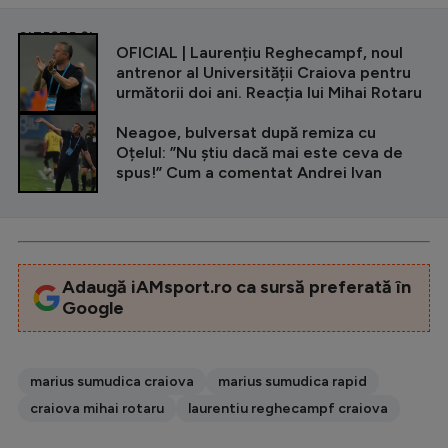
CITEȘTE ȘI
OFICIAL | Laurențiu Reghecampf, noul
antrenor al Universității Craiova pentru
următorii doi ani. Reacția lui Mihai Rotaru
Neagoe, bulversat după remiza cu
Oțelul: ”Nu știu dacă mai este ceva de
spus!” Cum a comentat Andrei Ivan
Adaugă iAMsport.ro ca sursă preferată în
Google
marius sumudica craiova
marius sumudica rapid
craiova mihai rotaru
laurentiu reghecampf craiova