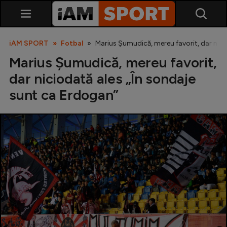
iAM SPORT
Fotbal
Marius Șumudică, mereu favorit, dar nici
Marius Șumudică, mereu favorit,
dar niciodată ales „În sondaje
sunt ca Erdogan”
SuperLiga
Liga 2
Cupa României
Echipa Națională
U21
Fotbal feminin