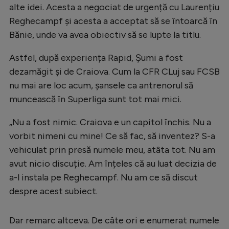
alte idei. Acesta a negociat de urgență cu Laurențiu
Natație
Reghecampf și acesta a acceptat să se întoarcă în
Formula 1
Bănie, unde va avea obiectiv să se lupte la titlu.
Gimnastică
Astfel, după experiența Rapid, Șumi a fost
Auto
dezamăgit și de Craiova. Cum la CFR CLuj sau FCSB
nu mai are loc acum, șansele ca antrenorul să
Rugby
muncească în Superliga sunt tot mai mici.
Ciclism
„Nu a fost nimic. Craiova e un capitol închis. Nu a
Alte sporturi
vorbit nimeni cu mine! Ce să fac, să inventez? S-a
JO 2024
vehiculat prin presă numele meu, atâta tot. Nu am
JO 2026
avut nicio discuție. Am înțeles că au luat decizia de
a-l instala pe Reghecampf. Nu am ce să discut
despre acest subiect.
Dar remarc altceva. De câte ori e enumerat numele