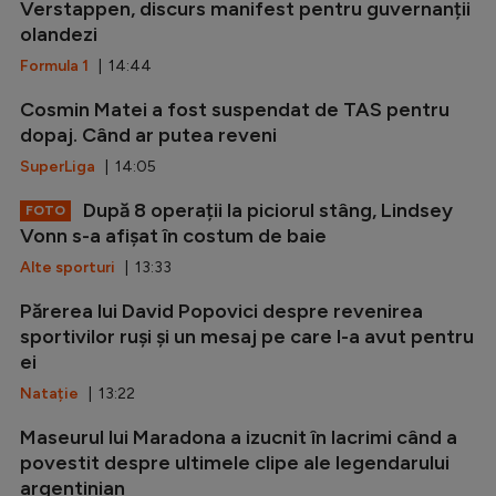
Verstappen, discurs manifest pentru guvernanții
olandezi
Formula 1
| 14:44
Cosmin Matei a fost suspendat de TAS pentru
dopaj. Când ar putea reveni
SuperLiga
| 14:05
După 8 operații la piciorul stâng, Lindsey
FOTO
Vonn s-a afișat în costum de baie
Alte sporturi
| 13:33
Părerea lui David Popovici despre revenirea
sportivilor ruși și un mesaj pe care l-a avut pentru
ei
Natație
| 13:22
Maseurul lui Maradona a izucnit în lacrimi când a
povestit despre ultimele clipe ale legendarului
argentinian