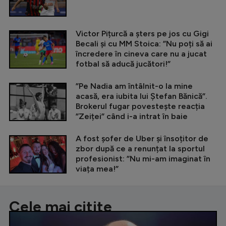
Victor Pițurcă a șters pe jos cu Gigi
Becali și cu MM Stoica: ”Nu poți să ai
încredere în cineva care nu a jucat
fotbal să aducă jucători!”
”Pe Nadia am întâlnit-o la mine
acasă, era iubita lui Ștefan Bănică”.
Brokerul fugar povestește reacția
”Zeiței” când i-a intrat în baie
A fost șofer de Uber și însoțitor de
zbor după ce a renunțat la sportul
profesionist: ”Nu mi-am imaginat în
viața mea!”
Cele mai citite