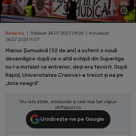
Special
Diverse
Inedit
Redactia
| Publicat: 26.07.2023 09:26 | Actualizat:
26.07.2023 11:07
Clasamente
Marius Șumudică (52 de ani) a suferit o nouă
dezamăgire după ce o altă echipă din Superliga
nu l-a instalat ca antrenor, deși era favorit. După
Rapid, Universitatea Craiova l-a trecut și ea pe
Champions League
„lista neagră”.
Europa League
Conference League
Nu rata știrile, emisiunile și cele mai tari clipuri
iAMsport.ro
CM 2026
Urmărește-ne pe Google
Premier League
LaLiga