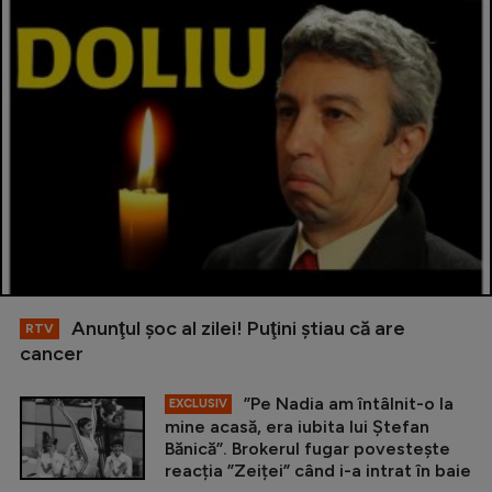
Anunţul şoc al zilei! Puţini ştiau că are
RTV
cancer
”Pe Nadia am întâlnit-o la
EXCLUSIV
mine acasă, era iubita lui Ștefan
Bănică”. Brokerul fugar povestește
reacția ”Zeiței” când i-a intrat în baie