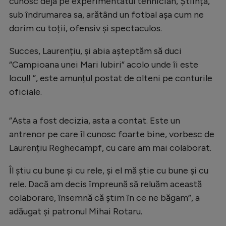
cunosc deja pe experimentatul tehnician, Știința,
sub îndrumarea sa, arătând un fotbal așa cum ne
dorim cu toții, ofensiv și spectaculos.
Succes, Laurențiu, și abia așteptăm să duci
“Campioana unei Mari Iubiri” acolo unde îi este
locul! ”, este amunțul postat de olteni pe conturile
oficiale.
”Asta a fost decizia, asta a contat. Este un
antrenor pe care îl cunosc foarte bine, vorbesc de
Laurențiu Reghecampf, cu care am mai colaborat.
Îl știu cu bune și cu rele, și el mă știe cu bune și cu
rele. Dacă am decis împreună să reluăm această
colaborare, însemnă că știm în ce ne băgam”, a
adăugat și patronul Mihai Rotaru.