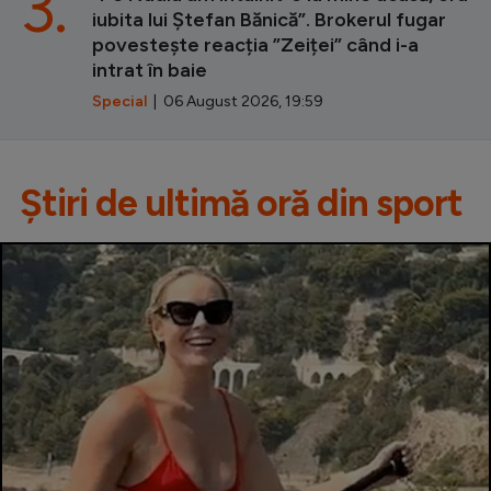
3.
iubita lui Ștefan Bănică”. Brokerul fugar
povestește reacția ”Zeiței” când i-a
intrat în baie
Special
| 06 August 2026, 19:59
Știri de ultimă oră din sport