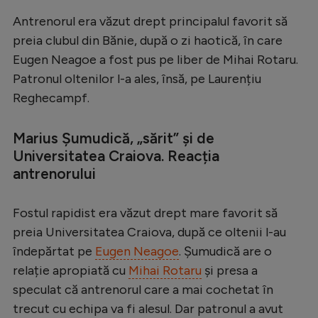
Serie A
Antrenorul era văzut drept principalul favorit să
preia clubul din Bănie, după o zi haotică, în care
Bundesliga
Eugen Neagoe a fost pus pe liber de Mihai Rotaru.
Ligue 1
Patronul oltenilor l-a ales, însă, pe Laurențiu
Reghecampf.
Campionate
Starurile fotbalului
Marius Șumudică, „sărit” și de
EURO 2024
Universitatea Craiova. Reacția
antrenorului
Stranieri
Clasamente
Fostul rapidist era văzut drept mare favorit să
preia Universitatea Craiova, după ce oltenii l-au
îndepărtat pe
Eugen Neagoe
. Șumudică are o
relație apropiată cu
Mihai Rotaru
și presa a
Tenis
speculat că antrenorul care a mai cochetat în
Handbal
trecut cu echipa va fi alesul. Dar patronul a avut