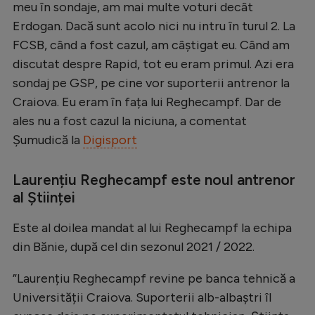
Intră în cont
meu în sondaje, am mai multe voturi decât
Erdogan. Dacă sunt acolo nici nu intru în turul 2. La
Creează cont
FCSB, când a fost cazul, am câștigat eu. Când am
discutat despre Rapid, tot eu eram primul. Azi era
sondaj pe GSP, pe cine vor suporterii antrenor la
Craiova. Eu eram în fața lui Reghecampf. Dar de
ales nu a fost cazul la niciuna, a comentat
Șumudică la
Digisport
Laurențiu Reghecampf este noul antrenor
al Științei
Este al doilea mandat al lui Reghecampf la echipa
din Bănie, după cel din sezonul 2021 / 2022.
”Laurențiu Reghecampf revine pe banca tehnică a
Universității Craiova. Suporterii alb-albaștri îl