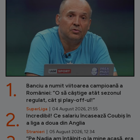
1.
Banciu a numit viitoarea campioană a
României: ”O să câștige atât sezonul
regulat, cât și play-off-ul!”
SuperLiga
| 04 August 2026, 21:55
2.
Incredibil! Ce salariu încasează Coubiș în
a liga a doua din Anglia
Stranieri
| 05 August 2026, 12:34
”Pe Nadia am întâlnit-o la mine acasă, era