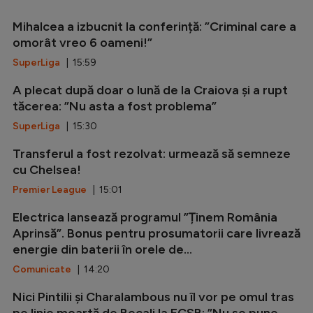
Mihalcea a izbucnit la conferință: ”Criminal care a
omorât vreo 6 oameni!”
SuperLiga
| 15:59
A plecat după doar o lună de la Craiova și a rupt
tăcerea: ”Nu asta a fost problema”
SuperLiga
| 15:30
Transferul a fost rezolvat: urmează să semneze
cu Chelsea!
Premier League
| 15:01
Electrica lansează programul ”Ținem România
Aprinsă”. Bonus pentru prosumatorii care livrează
energie din baterii în orele de...
Comunicate
| 14:20
Nici Pintilii și Charalambous nu îl vor pe omul tras