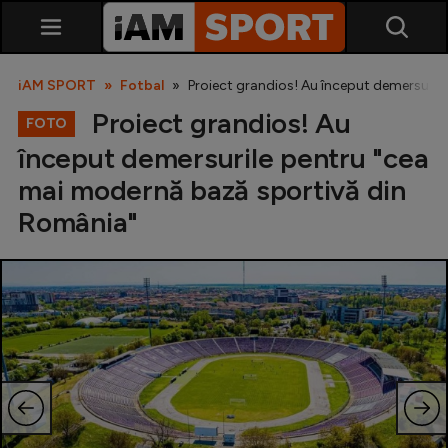
iAM SPORT
Fotbal
Proiect grandios! Au început demersuril
Proiect grandios! Au
FOTO
început demersurile pentru "cea
mai modernă bază sportivă din
România"
SuperLiga
Liga 2
Cupa României
Echipa Națională
U21
Fotbal feminin