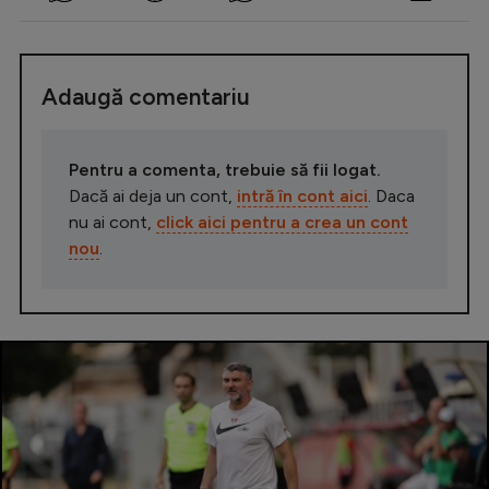
Adaugă comentariu
Pentru a comenta, trebuie să fii logat.
Dacă ai deja un cont,
intră în cont aici
. Daca
nu ai cont,
click aici pentru a crea un cont
nou
.