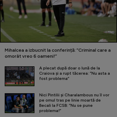
Mihalcea a izbucnit la conferință: ”Criminal care a
omorât vreo 6 oameni!”
A plecat după doar o lună de la
Craiova și a rupt tăcerea: ”Nu asta a
fost problema”
Nici Pintilii și Charalambous nu îl vor
pe omul tras pe linie moartă de
Becali la FCSB: ”Nu se pune
problema!”