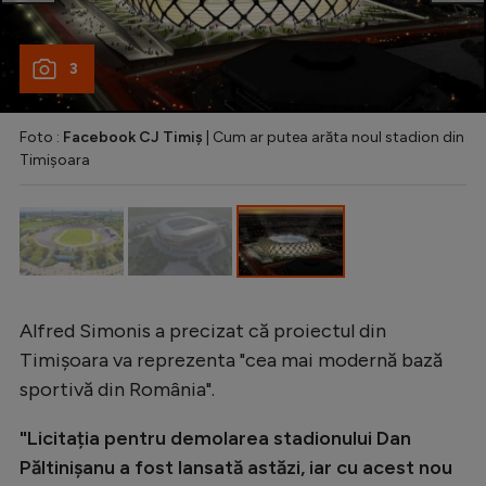
Natație
Formula 1
3
Gimnastică
Foto :
Facebook CJ Timiș
| Cum ar putea arăta noul stadion din
Auto
Timișoara
Rugby
Ciclism
Alte sporturi
JO 2024
Alfred Simonis a precizat că proiectul din
JO 2026
Timișoara va reprezenta "cea mai modernă bază
sportivă din România".
"Licitația pentru demolarea stadionului Dan
Păltinișanu a fost lansată astăzi, iar cu acest nou