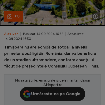
Special
(3)
Diverse
Inedit
Alex Ivan
| Publicat: 14.09.2024 16:32 | Actualizat:
Clasamente
14.09.2024 16:50
Timișoara nu are echipă de fotbal la nivelul
primelor două ligi din România, dar va beneficia
de un stadion ultramodern, conform anunțului
Champions League
făcut de președintele Consiliului Județean Timiș.
Europa League
Conference League
Nu rata știrile, emisiunile și cele mai tari clipuri
iAMsport.ro
CM 2026
Urmărește-ne pe Google
Premier League
LaLiga