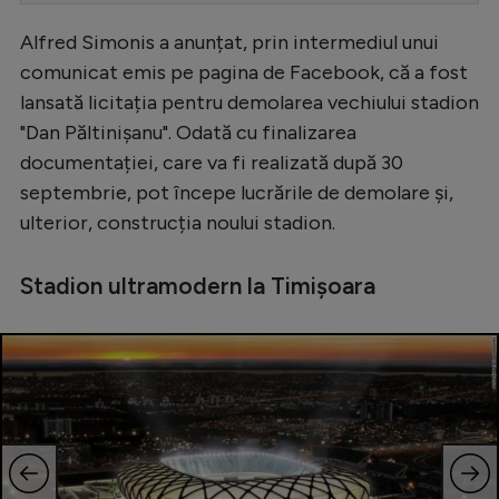
Serie A
Alfred Simonis a anunțat, prin intermediul unui
comunicat emis pe pagina de Facebook, că a fost
Bundesliga
lansată licitația pentru demolarea vechiului stadion
Ligue 1
"Dan Păltinișanu". Odată cu finalizarea
Campionate
documentației, care va fi realizată după 30
septembrie, pot începe lucrările de demolare și,
Starurile fotbalului
ulterior, construcția noului stadion.
EURO 2024
Stranieri
Stadion ultramodern la Timișoara
Clasamente
Tenis
Handbal