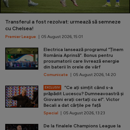
Transferul a fost rezolvat: urmează să semneze
cu Chelsea!
Premier League
| 05 August 2026, 15:01
Electrica lansează programul ”Ținem
România Aprinsă”. Bonus pentru
prosumatorii care livrează energie
din baterii în orele de vârf
Comunicate
| 05 August 2026, 14:20
”Ce ați simțit când s-a
EXCLUSIV
prăpădit Lucescu? Dumneavoastră și
Giovanni erați certați cu el”. Victor
Becali a dat cărțile pe față
Special
| 05 August 2026, 13:23
De la finalele Champions League la