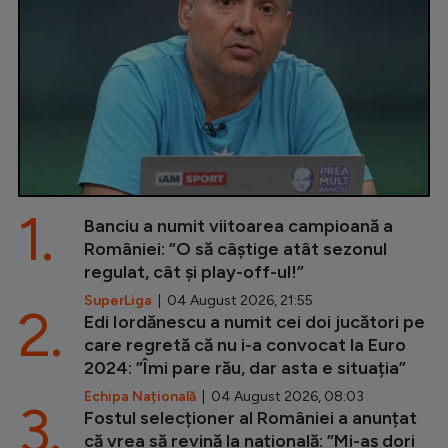
1.
Banciu a numit viitoarea campioană a
României: ”O să câștige atât sezonul
regulat, cât și play-off-ul!”
SuperLiga
| 04 August 2026, 21:55
2.
Edi Iordănescu a numit cei doi jucători pe
care regretă că nu i-a convocat la Euro
2024: ”Îmi pare rău, dar asta e situația”
Echipa Națională
| 04 August 2026, 08:03
3.
Fostul selecționer al României a anunțat
că vrea să revină la națională: ”Mi-aș dori