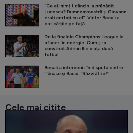
”Ce ați simțit când s-a prăpădit
Lucescu? Dumneavoastră și Giovanni
erați certați cu el”. Victor Becali a
dat cărțile pe față
De la finalele Champions League la
afaceri în energie. Cum și-a
construit Adrian Ilie viața după
fotbal
Becali a intervenit în disputa dintre
Tănase și Baciu: ”Răzvrătire!”
Cele mai citite