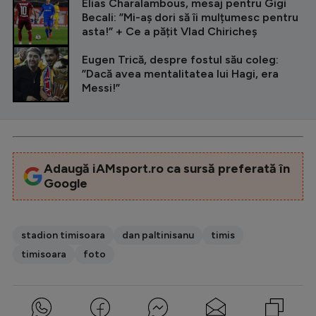
Elias Charalambous, mesaj pentru Gigi
Becali: ”Mi-aș dori să îi mulțumesc pentru
asta!” + Ce a pățit Vlad Chiricheș
Eugen Trică, despre fostul său coleg:
”Dacă avea mentalitatea lui Hagi, era
Messi!”
Adaugă iAMsport.ro ca sursă preferată în
Google
stadion timisoara
dan paltinisanu
timis
timisoara
foto