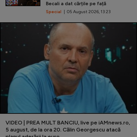
Becali a dat cărțile pe față
Special
| 05 August 2026, 13:23
VIDEO | PREA MULT BANCIU, live pe iAMnews.ro,
5 august, de la ora 20. Călin Georgescu atacă
planul aderării la euro