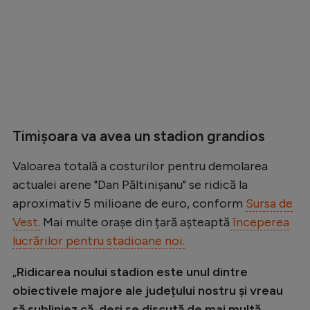
Timișoara va avea un stadion grandios
Valoarea totală a costurilor pentru demolarea
actualei arene "Dan Păltinișanu" se ridică la
aproximativ 5 milioane de euro, conform
Sursa de
Vest.
Mai multe orașe din țară așteaptă
începerea
lucrărilor pentru stadioane noi.
„
Ridicarea noului stadion este unul dintre
obiectivele majore ale județului nostru și vreau
să subliniez că, deși se discută de mai multă