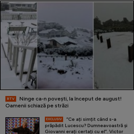
Ninge ca-n povești, la început de august!
RTV
Oamenii schiază pe străzi
”Ce ați simțit când s-a
EXCLUSIV
prăpădit Lucescu? Dumneavoastră și
Giovanni erați certați cu el”. Victor