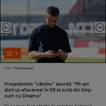
8
Foto :
Profimedia
|
Președintele ”câinilor” anunță: ”Mi-am
distrus afacerea! În 99 la sută din timp
sunt cu Dinamo”
De ce nu au fost părinții de acord ca Andrei să