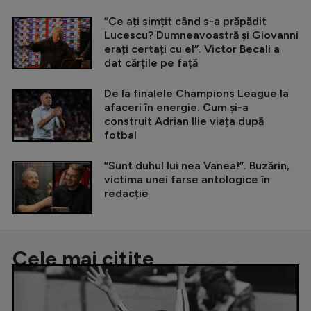
”Ce ați simțit când s-a prăpădit
Lucescu? Dumneavoastră și Giovanni
erați certați cu el”. Victor Becali a
dat cărțile pe față
De la finalele Champions League la
afaceri în energie. Cum și-a
construit Adrian Ilie viața după
fotbal
”Sunt duhul lui nea Vanea!”. Buzărin,
victima unei farse antologice în
redacție
Cele mai citite