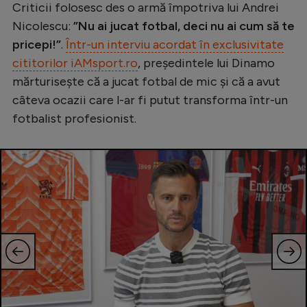
Criticii folosesc des o armă împotriva lui Andrei
Serie A
Nicolescu:
”Nu ai jucat fotbal, deci nu ai cum să te
pricepi!”
.
Într-un interviu acordat în exclusivitate
Bundesliga
cititorilor iAMsport.ro
, președintele lui Dinamo
Ligue 1
mărturisește că a jucat fotbal de mic și că a avut
Campionate
câteva ocazii care l-ar fi putut transforma într-un
fotbalist profesionist.
Starurile fotbalului
EURO 2024
Stranieri
Clasamente
Tenis
Handbal