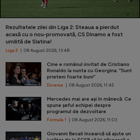
Rezultatele zilei din Liga 2: Steaua a pierdut
acasă cu o nou-promovată, CS Dinamo a fost
umilită de Slatina!
Liga 2
| 08 August 2026, 13:48
Cine e românul invitat de Cristiano
Ronaldo la nunta cu Georgina: ”Sunt
prieteni foarte buni”
Diverse
| 08 August 2026, 11:45
Mercedes mai are ași în mânecă. Ce
spune șeful echipei despre
programul de dezvoltare
Formula 1
| 08 August 2026, 11:03
Giovanni Becali încearcă să ajute un
jucător de la FCSB să își găsească o