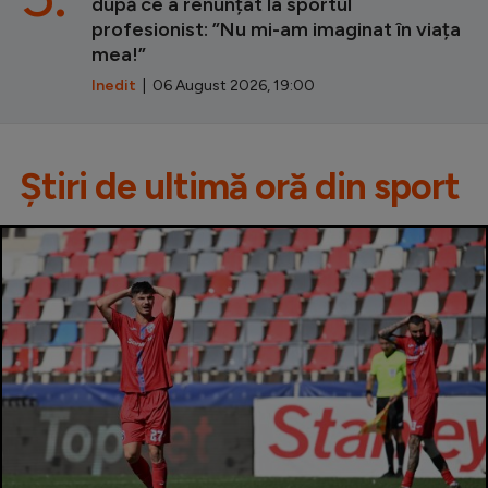
după ce a renunțat la sportul
profesionist: ”Nu mi-am imaginat în viața
mea!”
Inedit
| 06 August 2026, 19:00
Știri de ultimă oră din sport