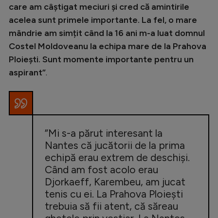
Intră în cont
care am câștigat meciuri și cred că amintirile
Creează cont
acelea sunt primele importante. La fel, o mare
mândrie am simțit când la 16 ani m-a luat domnul
Costel Moldoveanu la echipa mare de la Prahova
Ploiești. Sunt momente importante pentru un
aspirant”
.
”Mi s-a părut interesant la
Nantes că jucătorii de la prima
echipă erau extrem de deschiși.
Când am fost acolo erau
Djorkaeff, Karembeu, am jucat
tenis cu ei. La Prahova Ploiești
trebuia să fii atent, că săreau