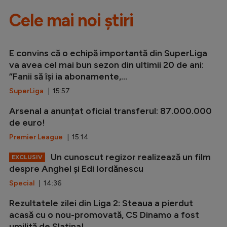
Cele mai noi știri
E convins că o echipă importantă din SuperLiga
va avea cel mai bun sezon din ultimii 20 de ani:
”Fanii să își ia abonamente,...
SuperLiga
| 15:57
Arsenal a anunțat oficial transferul: 87.000.000
de euro!
Premier League
| 15:14
Un cunoscut regizor realizează un film
EXCLUSIV
despre Anghel și Edi Iordănescu
Special
| 14:36
Rezultatele zilei din Liga 2: Steaua a pierdut
acasă cu o nou-promovată, CS Dinamo a fost
umilită de Slatina!