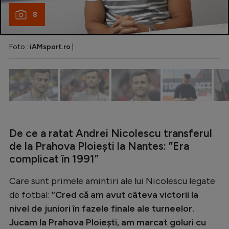
Natație
8
Formula 1
Foto :
iAMsport.ro
|
Gimnastică
Auto
Rugby
Ciclism
Alte sporturi
De ce a ratat Andrei Nicolescu transferul
JO 2024
de la Prahova Ploiești la Nantes: ”Era
complicat în 1991”
JO 2026
Care sunt primele amintiri ale lui Nicolescu legate
de fotbal:
”Cred că am avut câteva victorii la
nivel de juniori în fazele finale ale turneelor.
Jucam la Prahova Ploiești, am marcat goluri cu