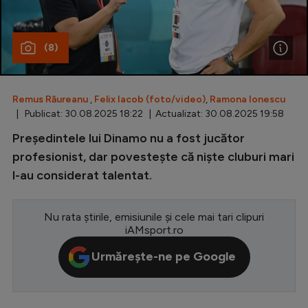
Special
(8)
Diverse
Inedit
Remus Răureanu
,
Felix Iacob (foto/video)
,
Ramona Ionescu
Clasamente
| Publicat: 30.08.2025 18:22 | Actualizat: 30.08.2025 19:58
Președintele lui Dinamo nu a fost jucător
profesionist, dar povestește că niște cluburi mari
l-au considerat talentat.
Champions League
Europa League
Nu rata știrile, emisiunile și cele mai tari clipuri
Conference League
iAMsport.ro
CM 2026
Urmărește-ne pe Google
Premier League
LaLiga