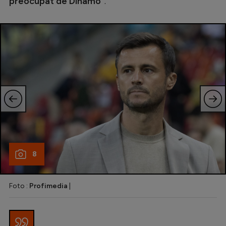
preocupat de Dinamo”
.
8
Foto :
Profimedia
|