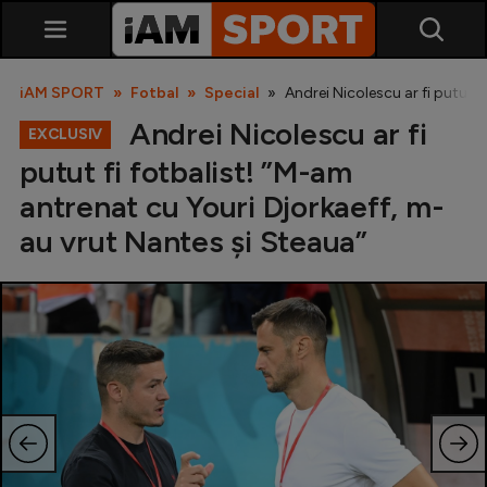
iAM SPORT
Fotbal
Special
Andrei Nicolescu ar fi putut 
Andrei Nicolescu ar fi
EXCLUSIV
putut fi fotbalist! ”M-am
antrenat cu Youri Djorkaeff, m-
au vrut Nantes și Steaua”
SuperLiga
Liga 2
Cupa României
Echipa Națională
U21
Fotbal feminin