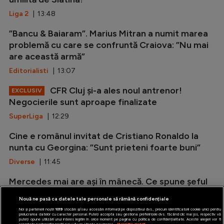
Liga 2
| 13:48
”Bancu & Baiaram”. Marius Mitran a numit marea
problemă cu care se confruntă Craiova: ”Nu mai
are această armă”
Editorialisti
| 13:07
CFR Cluj și-a ales noul antrenor!
EXCLUSIV
Negocierile sunt aproape finalizate
SuperLiga
| 12:29
Cine e românul invitat de Cristiano Ronaldo la
nunta cu Georgina: ”Sunt prieteni foarte buni”
Diverse
| 11:45
Mercedes mai are ași în mânecă. Ce spune șeful
echipei despre programul de dezvoltare
Nouă ne pasă ca datele tale personale să rămână confidențiale
Formula 1
| 11:03
Noi și partenerii noștri
1019
stocăm și/sau accesăm informații pe dispozitivul dvs., precum identificatorii cookie unici pentru
prelucrarea datelor cu caracter personal. Puteți accepta sau gestiona preferințele dvs. făcând clic mai jos, respectiv vă
puteți opune utilizării unui interes legitim în orice moment pe pagina cu politica de confidențialitate. Aceste alegeri vor fi