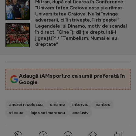
Mitran, după calificarea în Conference:
”Universitatea Craiova este și a rămas
Universitatea Craiova. Nu își învinge
adversarii, ci îi strivește, îi risipește!”
Legendele lui Dinamo, motiv de scandal
în direct: ”Cine îți dă ție dreptul să-i
jignești?” / ”Tembelism. Numai ei au
dreptate”
Adaugă iAMsport.ro ca sursă preferată în
Google
andrei nicolescu
dinamo
interviu
nantes
steaua
lajos satmareanu
exclusiv