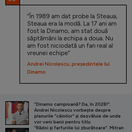
”În 1989 am dat probe la Steaua,
Steaua era la modă. La 17 ani am
fost la Dinamo, am stat două
săptămâni la echipa a doua. Nu
am fost niciodată un fan real al
vreunei echipe”
Andrei Nicolescu, președintele lui
Dinamo
CITEȘTE ȘI
”Dinamo campioană? Da, în 2028!”.
Andrei Nicolescu vorbește despre
planurile ”câinilor” și dezvăluie de unde
vor veni banii pentru titlu
”Rădoi și farfuriile lui zburătoare”. Mitran