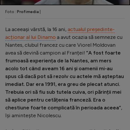
Foto :
Profimedia
|
La aceeași vârstă, la 16 ani,
actualul președinte-
acționar al lui Dinamo
a avut ocazia să semneze cu
Nantes, clubul francez cu care Viorel Moldovan
avea să devină campion al Franței!
”A fost foarte
frumoasă experiența de la Nantes, am mers
acolo tot când aveam 16 ani și oamenii mi-au
spus că dacă pot să rezolv cu actele mă așteptau
imediat. Dar era 1991, era greu de plecat atunci.
Trebuia ori să fiu sub tutela cuiva, ori părinții mei
să aplice pentru cetățenia franceză. Era o
chestiune foarte complicată în perioada aceea”
,
își amintește Nicolescu.