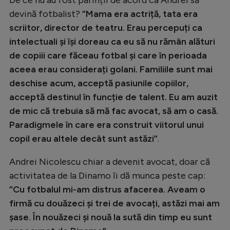
devină fotbalist?
”Mama era actriță, tata era
scriitor, director de teatru. Erau percepuți ca
intelectuali și își doreau ca eu să nu rămân alături
de copiii care făceau fotbal și care în perioada
aceea erau considerați golani. Familiile sunt mai
deschise acum, acceptă pasiunile copiilor,
acceptă destinul în funcție de talent. Eu am auzit
de mic că trebuia să mă fac avocat, să am o casă.
Paradigmele în care era construit viitorul unui
copil erau altele decât sunt astăzi”
.
Andrei Nicolescu chiar a devenit avocat, doar că
activitatea de la Dinamo îi dă munca peste cap:
”Cu fotbalul mi-am distrus afacerea. Aveam o
firmă cu douăzeci și trei de avocați, astăzi mai am
șase. În nouăzeci și nouă la sută din timp eu sunt