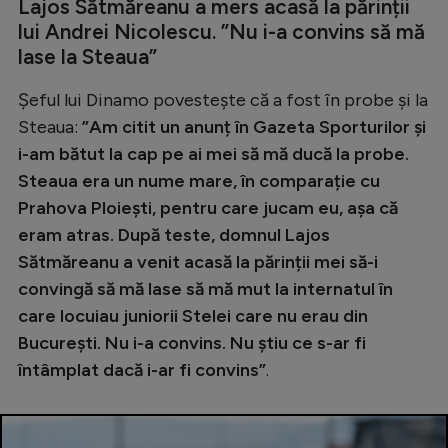
Lajos Sătmăreanu a mers acasă la părinții
lui Andrei Nicolescu. ”Nu i-a convins să mă
lase la Steaua”
Șeful lui Dinamo povestește că a fost în probe și la
Steaua:
”Am citit un anunț în Gazeta Sporturilor și
i-am bătut la cap pe ai mei să mă ducă la probe.
Steaua era un nume mare, în comparație cu
Prahova Ploiești, pentru care jucam eu, așa că
eram atras. După teste, domnul Lajos
Sătmăreanu a venit acasă la părinții mei să-i
convingă să mă lase să mă mut la internatul în
care locuiau juniorii Stelei care nu erau din
București. Nu i-a convins. Nu știu ce s-ar fi
întâmplat dacă i-ar fi convins”
.