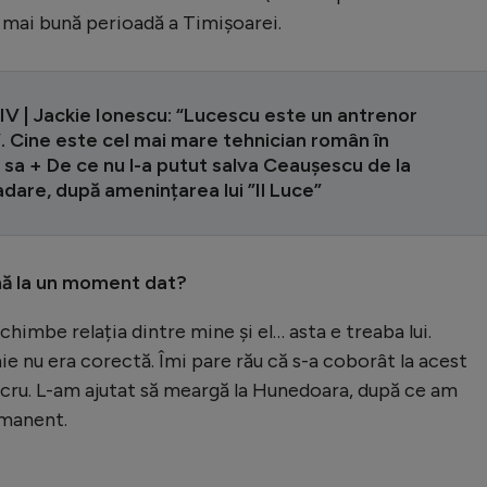
 mai bună perioadă a Timișoarei.
V | Jackie Ionescu: “Lucescu este un antrenor
. Cine este cel mai mare tehnician român în
 sa + De ce nu l-a putut salva Ceaușescu de la
dare, după amenințarea lui ”Il Luce”
până la un moment dat?
himbe relația dintre mine și el… asta e treaba lui.
ie nu era corectă. Îmi pare rău că s-a coborât la acest
lucru. L-am ajutat să meargă la Hunedoara, după ce am
rmanent.