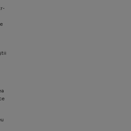
r-
ce
tii
ea
ice
eu