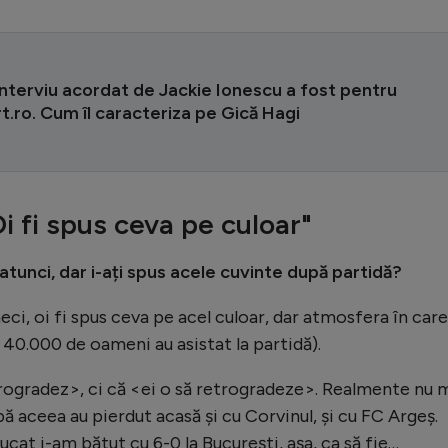
interviu acordat de Jackie Ionescu a fost pentru
.ro. Cum îl caracteriza pe Gică Hagi
i fi spus ceva pe culoar"
 atunci, dar i-ați spus acele cuvinte după partidă?
eci, oi fi spus ceva pe acel culoar, dar atmosfera în care
 – 40.000 de oameni au asistat la partidă).
trogradez>, ci că <ei o să retrogradeze>. Realmente nu 
ă aceea au pierdut acasă și cu Corvinul, și cu FC Argeș.
cat i-am bătut cu 6-0 la București, așa, ca să fie…