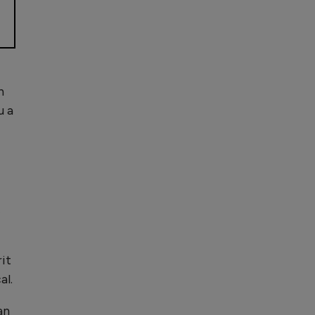
n
u a
.
rit
al.
an