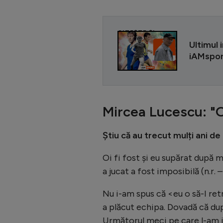
CITEȘTE ȘI
Ultimul 
iAMsport
Mircea Lucescu: "O
Știu că au trecut mulți ani de
Oi fi fost și eu supărat după m
a jucat a fost imposibilă (n.r.
Nu i-am spus că <eu o să-I re
a plăcut echipa. Dovadă că dup
Următorul meci pe care l-am ju