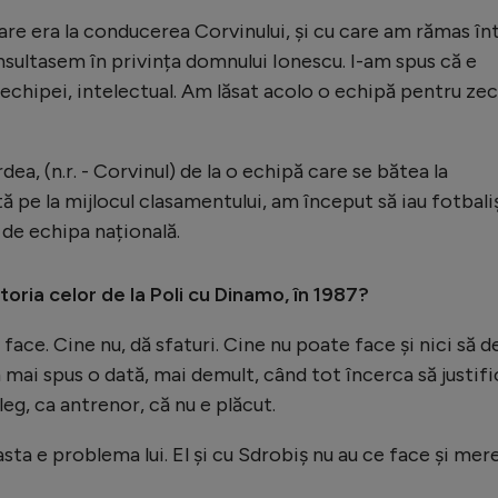
re era la conducerea Corvinului, și cu care am rămas înt
onsultasem în privința domnului Ionescu. I-am spus că e
 echipei, intelectual. Am lăsat acolo o echipă pentru ze
ea, (n.r. - Corvinul) de la o echipă care se bătea la
 pe la mijlocul clasamentului, am început să iau fotbaliș
i de echipa națională.
ctoria celor de la Poli cu Dinamo, în 1987?
face. Cine nu, dă sfaturi. Cine nu poate face și nici să d
m mai spus o dată, mai demult, când tot încerca să justif
leg, ca antrenor, că nu e plăcut.
sta e problema lui. El și cu Sdrobiș nu au ce face și mer