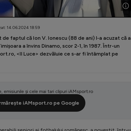
zat: 14.06.2024 18:59
de faptul că Ion V. Ionescu (88 de ani) l-a acuzat că a
imișoara a învins Dinamo, scor 2-1, în 1987. Într-un
rt.ro, <Il Luce> dezvăluie ce s-ar fi întâmplat pe
e, emisiunile și cele mai tari clipuri iAMsport.ro
rmărește iAMsport.ro pe Google
erabili seniori ai fotbalului românesc, a povestit, într-