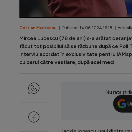
Cristian Munteanu
| Publicat: 14.06.2024 16:18 | Actuali
Mircea Lucescu (78 de ani) s-a arătat deranjat 
făcut tot posibilul să se răzbune după ce Poli T
interviu acordat în exclusivitate pentru iAMspo
culoarul către vestiare, după acel meci.
Nu rata știril
U
Jackie Ionescu, unul dintre ven