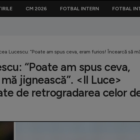
IRILE
CM 2026
FOTBAL INTERN
FOTBAL IN
a Lucescu: “Poate am spus ceva, eram furios! Încearcă să mă ji
scu: “Poate am spus ceva,
 mă jignească”. <Il Luce>
ate de retrogradarea celor d