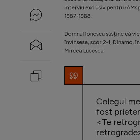
interviu exclusiv pentru iAMsp
1987-1988.
Domnul Ionescu susține că vict
învinsese, scor 2-1, Dinamo, în
Mircea Lucescu.
Colegul meu
fost priete
<Te retrog
retrograde