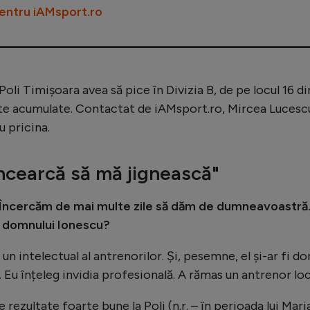
entru iAMsport.ro
Poli Timișoara avea să pice în Divizia B, de pe locul 16 di
te acumulate. Contactat de iAMsport.ro, Mircea Lucesc
u pricina.
ncearcă să mă jignească"
 Încercăm de mai multe zile să dăm de dumneavoastră
e domnului Ionescu?
n intelectual al antrenorilor. Și, pesemne, el și-ar fi do
 Eu înțeleg invidia profesională. A rămas un antrenor loc
 rezultate foarte bune la Poli (n.r. – în perioada lui Mari