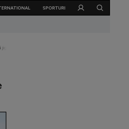
TERNATIONAL
SPORTURI
gnească”. <Il Luce> răspunde acuzațiilor legate de retrogradar
e