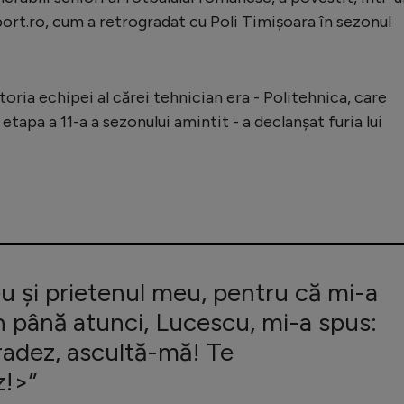
ort.ro, cum a retrogradat cu Poli Timișoara în sezonul
oria echipei al cărei tehnician era - Politehnica, care
 etapa a 11-a a sezonului amintit - a declanșat furia lui
 și prietenul meu, pentru că mi-a
n până atunci, Lucescu, mi-a spus:
radez, ascultă-mă! Te
z!>”