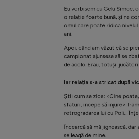
Eu vorbisem cu Gelu Simoc, ca
o relație foarte bună, și ne c
omul care poate ridica nivelul
ani.
Apoi, când am văzut că se pierd
campionat ajunsese să se zbată
de acolo. Erau, totuși, jucător
Iar relația s-a stricat după vi
Știi cum se zice: <Cine poate, 
sfaturi, începe să înjure>. I-a
retrogradarea lui cu Poli… Înțe
Încearcă să mă jignească, dar a
se leagă de mine.