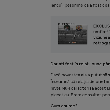
Iancu), pesemne că a fost cea
CITEȘTE ȘI
EXCLUSI
umflat!”
viziunea
retrogra
Dar ați fost în relații bune 
Dacă povestea aia a putut să sc
Înseamnă că relația de prieten
nivel. Nu-l caracteriza acest 
plecat eu. Eram consultat pe
Cum anume?