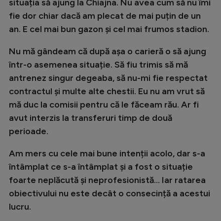
situația să ajung la Chiajna. Nu avea cum să nu îmi
Natație
fie dor chiar dacă am plecat de mai puțin de un
Formula 1
an. E cel mai bun gazon și cel mai frumos stadion.
Gimnastică
Nu mă gândeam că după așa o carieră o să ajung
într-o asemenea situație. Să fiu trimis să mă
Auto
antrenez singur degeaba, să nu-mi fie respectat
Rugby
contractul și multe alte chestii. Eu nu am vrut să
Ciclism
mă duc la comisii pentru că le făceam rău. Ar fi
avut interzis la transferuri timp de două
Alte sporturi
perioade.
JO 2024
Am mers cu cele mai bune intenții acolo, dar s-a
JO 2026
întâmplat ce s-a întâmplat și a fost o situație
foarte neplăcută și neprofesionistă… Iar ratarea
obiectivului nu este decât o consecință a acestui
lucru.