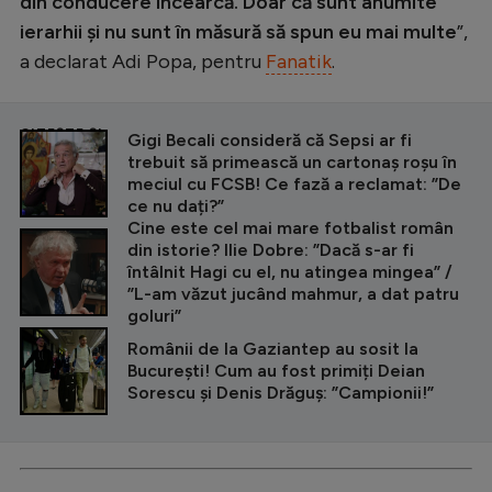
din conducere încearcă. Doar că sunt anumite
ierarhii și nu sunt în măsură să spun eu mai multe
”,
a declarat Adi Popa, pentru
Fanatik
.
CITEȘTE ȘI
Gigi Becali consideră că Sepsi ar fi
trebuit să primească un cartonaș roșu în
meciul cu FCSB! Ce fază a reclamat: ”De
ce nu dați?”
Cine este cel mai mare fotbalist român
din istorie? Ilie Dobre: ”Dacă s-ar fi
întâlnit Hagi cu el, nu atingea mingea” /
”L-am văzut jucând mahmur, a dat patru
goluri”
Românii de la Gaziantep au sosit la
București! Cum au fost primiți Deian
Sorescu și Denis Drăguș: ”Campionii!”