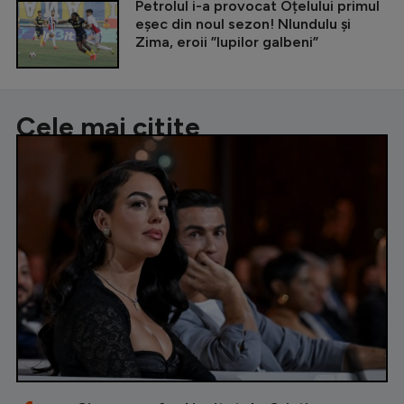
Petrolul i-a provocat Oțelului primul
eșec din noul sezon! Nlundulu și
Zima, eroii ”lupilor galbeni”
Cele mai citite