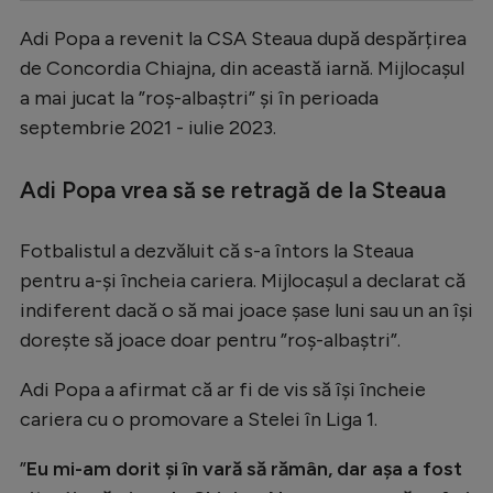
Serie A
Adi Popa a revenit la CSA Steaua după despărțirea
de Concordia Chiajna, din această iarnă. Mijlocașul
Bundesliga
a mai jucat la ”roș-albaștri” și în perioada
Ligue 1
septembrie 2021 - iulie 2023.
Campionate
Adi Popa vrea să se retragă de la Steaua
Starurile fotbalului
EURO 2024
Fotbalistul a dezvăluit că s-a întors la Steaua
Stranieri
pentru a-și încheia cariera. Mijlocașul a declarat că
indiferent dacă o să mai joace șase luni sau un an își
Clasamente
dorește să joace doar pentru ”roș-albaștri”.
Adi Popa a afirmat că ar fi de vis să își încheie
cariera cu o promovare a Stelei în Liga 1.
Tenis
”
Eu mi-am dorit și în vară să rămân, dar așa a fost
Handbal