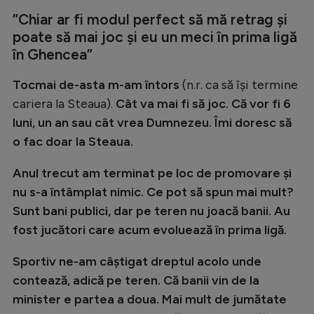
Intră în cont
”Chiar ar fi modul perfect să mă retrag și
Creează cont
poate să mai joc și eu un meci în prima ligă
în Ghencea”
Tocmai de-asta m-am întors
(n.r. ca să își termine
cariera la Steaua).
Cât va mai fi să joc. Că vor fi 6
luni, un an sau cât vrea Dumnezeu. Îmi doresc să
o fac doar la Steaua.
Anul trecut am terminat pe loc de promovare și
nu s-a întâmplat nimic. Ce pot să spun mai mult?
Sunt bani publici, dar pe teren nu joacă banii. Au
fost jucători care acum evoluează în prima ligă.
Sportiv ne-am câștigat dreptul acolo unde
contează, adică pe teren. Că banii vin de la
minister e partea a doua. Mai mult de jumătate