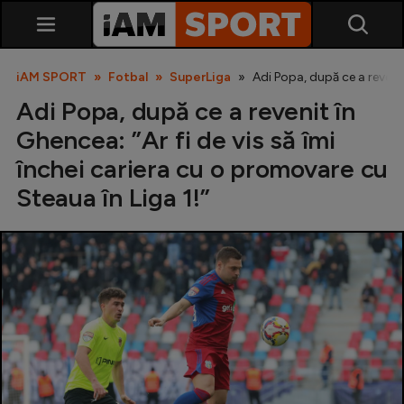
iAM SPORT
Fotbal
SuperLiga
Adi Popa, după ce a revenit
Adi Popa, după ce a revenit în
Ghencea: ”Ar fi de vis să îmi
închei cariera cu o promovare cu
Steaua în Liga 1!”
SuperLiga
Liga 2
Cupa României
Echipa Națională
U21
Fotbal feminin