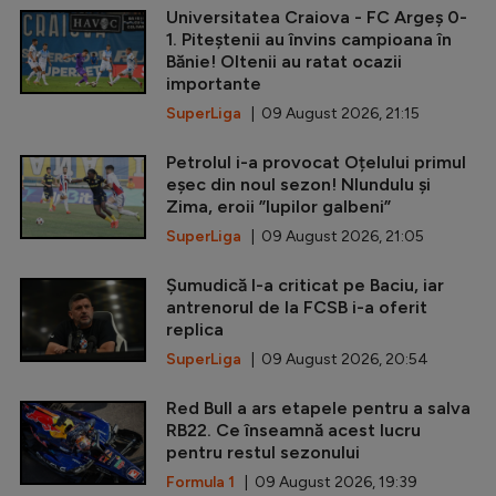
Universitatea Craiova - FC Argeș 0-
1. Piteștenii au învins campioana în
Bănie! Oltenii au ratat ocazii
importante
SuperLiga
| 09 August 2026, 21:15
Petrolul i-a provocat Oțelului primul
eșec din noul sezon! Nlundulu și
Zima, eroii ”lupilor galbeni”
SuperLiga
| 09 August 2026, 21:05
Șumudică l-a criticat pe Baciu, iar
antrenorul de la FCSB i-a oferit
replica
SuperLiga
| 09 August 2026, 20:54
Red Bull a ars etapele pentru a salva
RB22. Ce înseamnă acest lucru
pentru restul sezonului
Formula 1
| 09 August 2026, 19:39