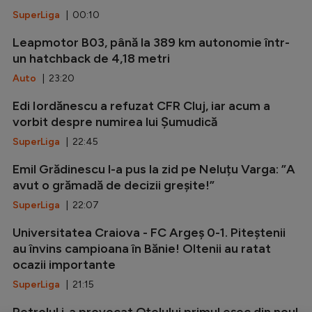
SuperLiga
| 00:10
Leapmotor B03, până la 389 km autonomie într-
un hatchback de 4,18 metri
Auto
| 23:20
Edi Iordănescu a refuzat CFR Cluj, iar acum a
vorbit despre numirea lui Șumudică
SuperLiga
| 22:45
Emil Grădinescu l-a pus la zid pe Neluțu Varga: ”A
avut o grămadă de decizii greșite!”
SuperLiga
| 22:07
Universitatea Craiova - FC Argeș 0-1. Piteștenii
au învins campioana în Bănie! Oltenii au ratat
ocazii importante
SuperLiga
| 21:15
Petrolul i-a provocat Oțelului primul eșec din noul