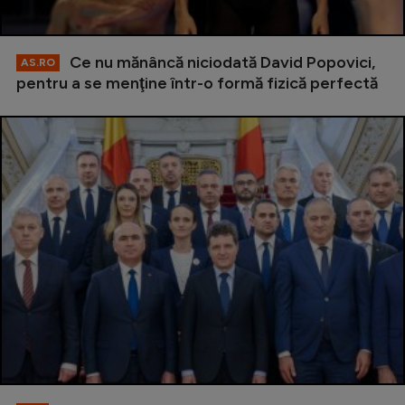
Ce nu mănâncă niciodată David Popovici,
AS.RO
pentru a se menţine într-o formă fizică perfectă