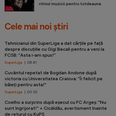
ritmul muzicii pentru totdeauna
Cele mai noi știri
Tehnicianul din SuperLiga a dat cărțile pe față
despre discuțiile cu Gigi Becali pentru a veni la
FCSB: ”Asta i-am spus!”
SuperLiga
| 08:41
Cuvântul repetat de Bogdan Andone după
victoria cu Universitatea Craiova: ”Îi felicit pe
băieți pentru asta!”
SuperLiga
| 00:30
Coelho a surprins după eșecul cu FC Argeș: ”Nu
sunt îngrijorat!” + Cicâldău, avertisment înainte
de returul cu KuPS