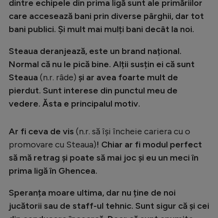
dintre echipele din prima ligă sunt ale primăriilor
care accesează bani prin diverse pârghii, dar tot
bani publici. Și mult mai mulți bani decât la noi.
Steaua deranjează, este un brand național.
Normal că nu le pică bine. Alții susțin ei că sunt
Steaua
(n.r. râde)
și ar avea foarte mult de
pierdut. Sunt interese din punctul meu de
vedere. Ăsta e principalul motiv.
Ar fi ceva de vis
(n.r. să își încheie cariera cu o
promovare cu Steaua)
! Chiar ar fi modul perfect
să mă retrag și poate să mai joc și eu un meci în
prima ligă în Ghencea.
Speranța moare ultima, dar nu ține de noi
jucătorii sau de staff-ul tehnic. Sunt sigur că și cei