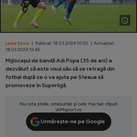
Special
Diverse
Inedit
Laura Șoica
| Publicat: 18.03.2024 10:50 | Actualizat:
Clasamente
18.03.2024 12:45
Mijlocașul de bandă Adi Popa (35 de ani) a
dezvăluit că este visul său să se retragă din
fotbal după ce o va ajuta pe Steaua să
Champions League
promoveze în Superligă.
Europa League
Conference League
Nu rata știrile, emisiunile și cele mai tari clipuri
iAMsport.ro
CM 2026
Urmărește-ne pe Google
Premier League
LaLiga