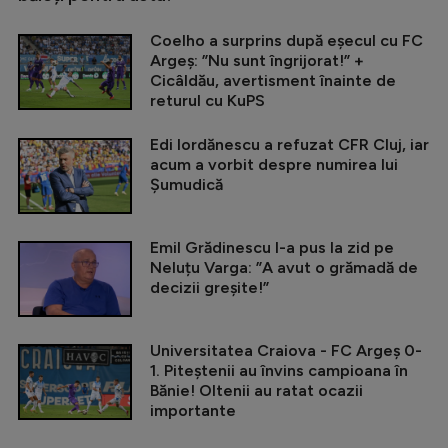
Coelho a surprins după eșecul cu FC
Argeș: ”Nu sunt îngrijorat!” +
Cicâldău, avertisment înainte de
returul cu KuPS
Edi Iordănescu a refuzat CFR Cluj, iar
acum a vorbit despre numirea lui
Șumudică
Emil Grădinescu l-a pus la zid pe
Neluțu Varga: ”A avut o grămadă de
decizii greșite!”
Universitatea Craiova - FC Argeș 0-
1. Piteștenii au învins campioana în
Bănie! Oltenii au ratat ocazii
importante