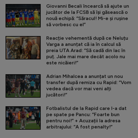
Giovanni Becali încearcă să ajute un
jucător de la FCSB să își găsească o
nouă echipă: ”Săracul! Mi-e și rușine
să vorbesc cu el”
Reacție vehementă după ce Neluțu
Varga a anunțat că ia în calcul să
preia UTA Arad: ”Să cadă din lac în
puț. Jale mai mare decât acolo nu
este nicăieri!”
Adrian Mihalcea a anunțat un nou
transfer după remiza cu Rapid: ”Vom
vedea dacă vor mai veni alți
jucători!”
Fotbalistul de la Rapid care l-a dat
pe spate pe Pancu: ”Foarte bun
pentru noi!” + Acuzații la adresa
arbitrajului: ”A fost penalty!”