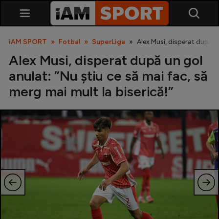
iAM SPORT
Fotbal
SuperLiga
Alex Musi, disperat după un
Alex Musi, disperat după un gol
anulat: ”Nu știu ce să mai fac, să
merg mai mult la biserică!”
SuperLiga
Liga 2
Cupa României
Echipa Națională
U21
Fotbal feminin