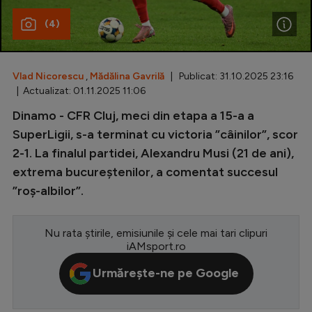
(4)
Special
Diverse
Inedit
Vlad Nicorescu
,
Mădălina Gavrilă
| Publicat: 31.10.2025 23:16
| Actualizat: 01.11.2025 11:06
Clasamente
Dinamo - CFR Cluj, meci din etapa a 15-a a
SuperLigii, s-a terminat cu victoria ”câinilor”, scor
2-1. La finalul partidei, Alexandru Musi (21 de ani),
extrema bucureștenilor, a comentat succesul
Champions League
”roș-albilor”.
Europa League
Conference League
Nu rata știrile, emisiunile și cele mai tari clipuri
iAMsport.ro
CM 2026
Urmărește-ne pe Google
Premier League
LaLiga