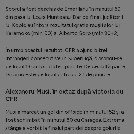
Serie A
Scorul a fost deschis de Emerllahu în minutul 69,
din pasa lui Louis Munteanu. Dar pe final, jucătorii
Bundesliga
lui Kopic au întors rezultatul grație reușitelor lui
Ligue 1
Karamoko (min. 90) și Alberto Soro (min 90+2).
Campionate
În urma acestui rezultat, CFR a ajuns la trei
Starurile fotbalului
înfrângeri consecutive în SuperLigă, clasându-se
EURO 2024
pe locul 13 cu tot atâtea puncte. De cealaltă parte,
Dinamo este pe locul patru cu 27 de puncte.
Stranieri
Clasamente
Alexandru Musi, în extaz după victoria cu
CFR
Musi a marcat un gol din offside în minutul 52 și a
Tenis
fost schimbat în minutul 80 cu Caragea. Extrema
stânga a vorbit la finalul partidei despre golurile
Handbal