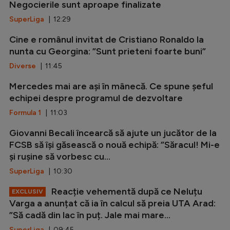
Negocierile sunt aproape finalizate
SuperLiga
| 12:29
Cine e românul invitat de Cristiano Ronaldo la
nunta cu Georgina: ”Sunt prieteni foarte buni”
Diverse
| 11:45
Mercedes mai are ași în mânecă. Ce spune șeful
echipei despre programul de dezvoltare
Formula 1
| 11:03
Giovanni Becali încearcă să ajute un jucător de la
FCSB să își găsească o nouă echipă: ”Săracul! Mi-e
și rușine să vorbesc cu...
SuperLiga
| 10:30
Reacție vehementă după ce Neluțu
EXCLUSIV
Varga a anunțat că ia în calcul să preia UTA Arad:
”Să cadă din lac în puț. Jale mai mare...
SuperLiga
| 09:45