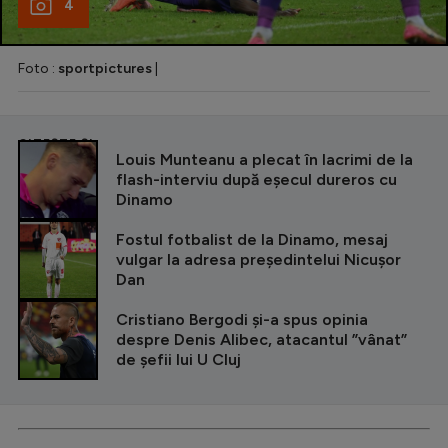
4
Foto :
sportpictures
|
CITEȘTE ȘI
Louis Munteanu a plecat în lacrimi de la
flash-interviu după eșecul dureros cu
Dinamo
Fostul fotbalist de la Dinamo, mesaj
vulgar la adresa președintelui Nicușor
Dan
Cristiano Bergodi și-a spus opinia
despre Denis Alibec, atacantul ”vânat”
de șefii lui U Cluj