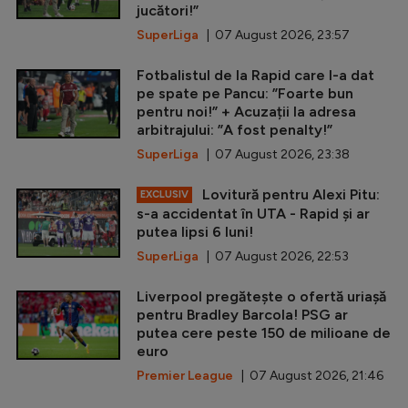
jucători!”
SuperLiga
| 07 August 2026, 23:57
Fotbalistul de la Rapid care l-a dat
pe spate pe Pancu: ”Foarte bun
pentru noi!” + Acuzații la adresa
arbitrajului: ”A fost penalty!”
SuperLiga
| 07 August 2026, 23:38
Lovitură pentru Alexi Pitu:
EXCLUSIV
s-a accidentat în UTA - Rapid și ar
putea lipsi 6 luni!
SuperLiga
| 07 August 2026, 22:53
Liverpool pregătește o ofertă uriașă
pentru Bradley Barcola! PSG ar
putea cere peste 150 de milioane de
euro
Premier League
| 07 August 2026, 21:46