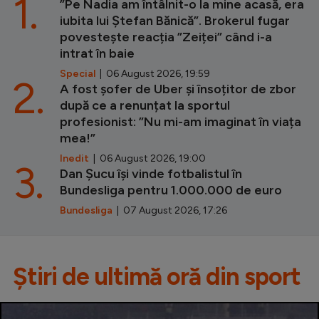
1.
”Pe Nadia am întâlnit-o la mine acasă, era
iubita lui Ștefan Bănică”. Brokerul fugar
povestește reacția ”Zeiței” când i-a
intrat în baie
Special
| 06 August 2026, 19:59
2.
A fost șofer de Uber și însoțitor de zbor
după ce a renunțat la sportul
profesionist: ”Nu mi-am imaginat în viața
mea!”
Inedit
| 06 August 2026, 19:00
3.
Dan Șucu își vinde fotbalistul în
Bundesliga pentru 1.000.000 de euro
Bundesliga
| 07 August 2026, 17:26
Știri de ultimă oră din sport