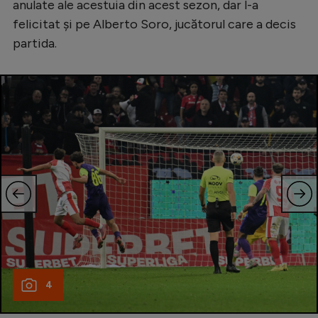
anulate ale acestuia din acest sezon, dar l-a
Natație
felicitat și pe Alberto Soro, jucătorul care a decis
Formula 1
partida.
Gimnastică
Auto
Rugby
Ciclism
Alte sporturi
JO 2024
JO 2026
4