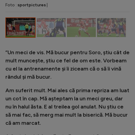
Intră în cont
Foto :
sportpictures
|
Creează cont
”Un meci de vis. Mă bucur pentru Soro, știu cât de
mult muncește, știu ce fel de om este. Vorbeam
cu el la antrenamente și îi ziceam că o să îi vină
rândul și mă bucur.
Am suferit mult. Mai ales că prima repriza am luat
un cot în cap. Mă așteptam la un meci greu, dar
nu în halul ăsta. E al treilea gol anulat. Nu știu ce
să mai fac, să merg mai mult la biserică. Mă bucur
că am marcat.