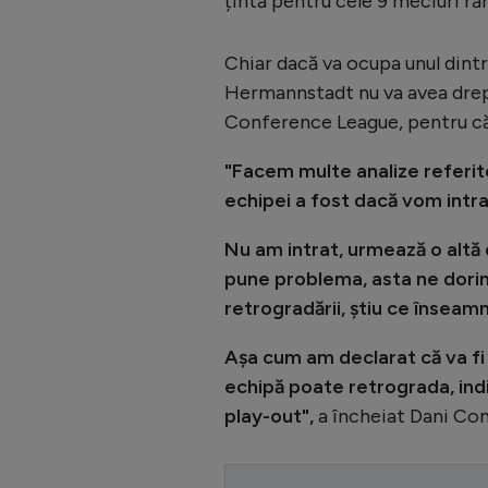
țintă pentru cele 9 meciuri r
Chiar dacă va ocupa unul dintre
Hermannstadt nu va avea drept 
Conference League, pentru că s
"Facem multe analize referitor
echipei a fost dacă vom intra 
Nu am intrat, urmează o altă 
pune problema, asta ne dorim,
retrogradării, știu ce înseamn
Așa cum am declarat că va fi 
echipă poate retrograda, in
play-out",
a încheiat Dani Co