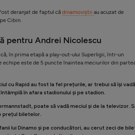
 fost deranjat de faptul că
dinamoviștii
au acuzat de
pe Cibin.
că pentru Andrei Nicolescu
, în prima etapă a play-out-ului Superligii, într-un
echipe este de 5 puncte înaintea meciurilor din partea
iul cu Rapid au fost la fel prețurile, ar trebui să își vad
 întâmplă în afara stadionului și pe stadion.
Hermannstadt, poate să vadă meciul și de la televizor. S
 prețul biletelor.
fanii lui Dinamo și pe conducători, au cerut zeci de bil