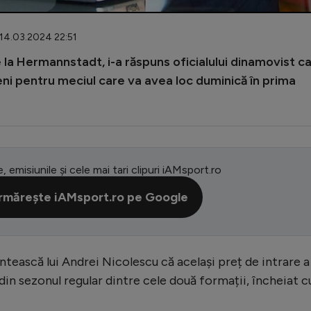
 14.03.2024 22:51
 la Hermannstadt, i-a răspuns oficialului dinamovist c
bieni pentru meciul care va avea loc duminică în prima
e, emisiunile și cele mai tari clipuri iAMsport.ro
rmărește iAMsport.ro pe Google
ntească lui Andrei Nicolescu că același preț de intrare a
l din sezonul regular dintre cele două formații, încheiat c