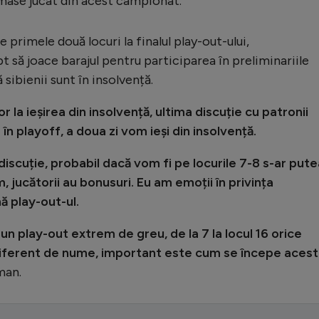
ămase jucat din acest campionat.
 primele două locuri la finalul play-out-ului,
să joace barajul pentru participarea în preliminariile
ibienii sunt în insolvență.
 la ieșirea din insolvență, ultima discuție cu patronii
în playoff, a doua zi vom ieși din insolvență.
discuție, probabil dacă vom fi pe locurile 7-8 s-ar pute
 jucătorii au bonusuri. Eu am emoții în privința
ă play-out-ul.
un play-out extrem de greu, de la 7 la locul 16 orice
diferent de nume, important este cum se începe acest
man.