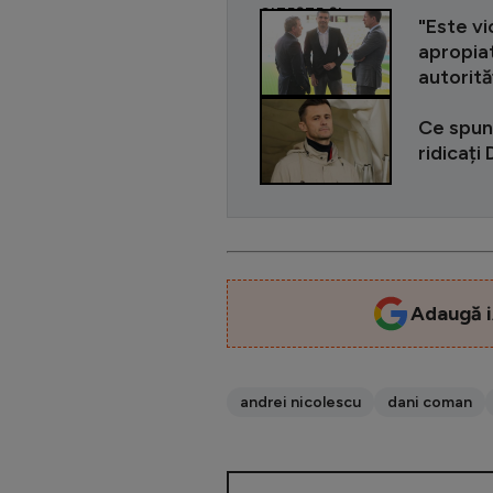
CITEȘTE ȘI
"Este vi
apropiat
autorită
Ce spun
ridicați 
Adaugă i
andrei nicolescu
dani coman