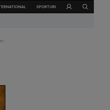
TERNATIONAL
SPORTURI
adt: "Ar trebui să își vadă de galeria lui"