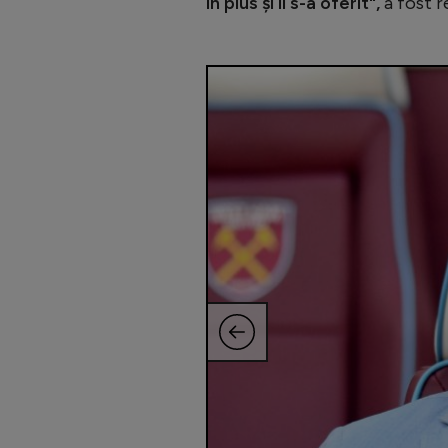
în plus și li s-a oferit",
a fost r