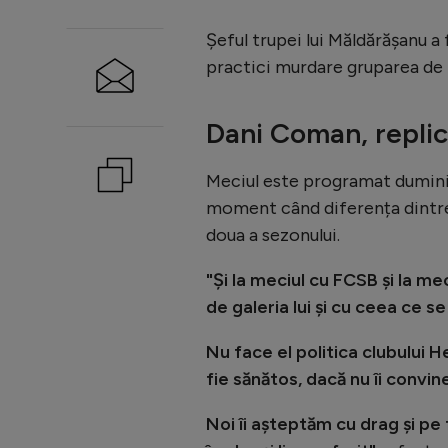
Șeful trupei lui Măldărășanu a
practici murdare gruparea de 
Dani Coman, repli
Meciul este programat duminică
moment când diferența dintre 
doua a sezonului.
"Și la meciul cu FCSB și la mec
de galeria lui și cu ceea ce se
Nu face el politica clubului 
fie sănătos, dacă nu îi convine
Noi îi așteptăm cu drag și pe 