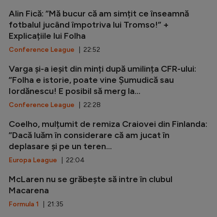
Alin Fică: ”Mă bucur că am simțit ce înseamnă
fotbalul jucând împotriva lui Tromso!” +
Explicațiile lui Folha
Conference League
| 22:52
Varga și-a ieșit din minți după umilința CFR-ului:
”Folha e istorie, poate vine Șumudică sau
Iordănescu! E posibil să merg la...
Conference League
| 22:28
Coelho, mulțumit de remiza Craiovei din Finlanda:
”Dacă luăm în considerare că am jucat în
deplasare și pe un teren...
Europa League
| 22:04
McLaren nu se grăbește să intre în clubul
Macarena
Formula 1
| 21:35