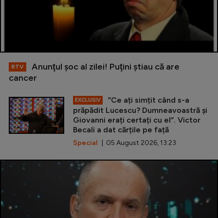
Anunţul şoc al zilei! Puţini ştiau că are
RTV
cancer
”Ce ați simțit când s-a
EXCLUSIV
prăpădit Lucescu? Dumneavoastră și
Giovanni erați certați cu el”. Victor
Becali a dat cărțile pe față
Special
| 05 August 2026, 13:23