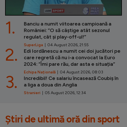
1.
Banciu a numit viitoarea campioană a
României: ”O să câștige atât sezonul
regulat, cât și play-off-ul!”
SuperLiga
| 04 August 2026, 21:55
2.
Edi Iordănescu a numit cei doi jucători pe
care regretă că nu i-a convocat la Euro
2024: ”Îmi pare rău, dar asta e situația”
Echipa Națională
| 04 August 2026, 08:03
3.
Incredibil! Ce salariu încasează Coubiș în
a liga a doua din Anglia
Stranieri
| 05 August 2026, 12:34
Știri de ultimă oră din sport