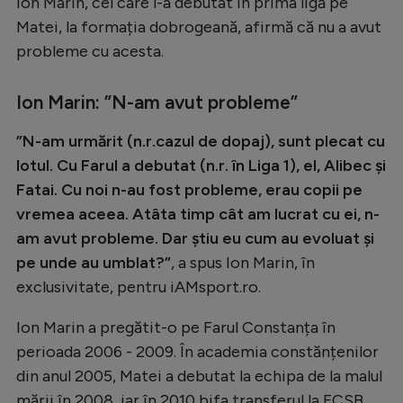
Ion Marin, cel care l-a debutat în prima ligă pe
Natație
Matei, la formația dobrogeană, afirmă că nu a avut
probleme cu acesta.
Formula 1
Gimnastică
Ion Marin: ”N-am avut probleme”
Auto
”N-am urmărit (n.r.cazul de dopaj), sunt plecat cu
Rugby
lotul. Cu Farul a debutat (n.r. în Liga 1), el, Alibec și
Ciclism
Fatai. Cu noi n-au fost probleme, erau copii pe
vremea aceea. Atâta timp cât am lucrat cu ei, n-
Alte sporturi
am avut probleme. Dar știu eu cum au evoluat și
JO 2024
pe unde au umblat?”
, a spus Ion Marin, în
JO 2026
exclusivitate, pentru iAMsport.ro.
Ion Marin a pregătit-o pe Farul Constanța în
perioada 2006 - 2009. În academia constănțenilor
din anul 2005, Matei a debutat la echipa de la malul
mării în 2008, iar în 2010 bifa transferul la FCSB.