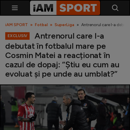
iAM SPORT
Fotbal
SuperLiga
Antrenorul care l-a debuta
Antrenorul care l-a
EXCLUSIV
debutat în fotbalul mare pe
Cosmin Matei a reacționat în
cazul de dopaj: ”Știu eu cum au
evoluat și pe unde au umblat?”
SuperLiga
Liga 2
Cupa României
Echipa Națională
U21
Fotbal feminin