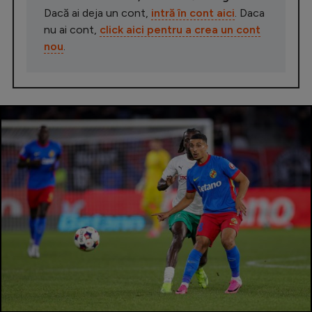
Dacă ai deja un cont,
intră în cont aici
. Daca
nu ai cont,
click aici pentru a crea un cont
nou
.