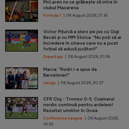
McLaren nu se grăbește să intre în
clubul Macarena
Formula 1
| 06 August 2026, 21:35
Victor Pițurcă a șters pe jos cu Gigi
Becali și cu MM Stoica: ”Nu poți să ai
încredere în cineva care nu a jucat
fotbal să aducă jucători!”
SuperLiga
| 06 August 2026, 21:06
Marca: ”Rodri i-a spus da
Barcelonei!”
LaLiga
| 06 August 2026, 20:37
CFR Cluj - Tromso 0-5. Coșmarul
nordic continuă pentru ardeleni!
Rezultat umilitor în Gruia
Conference League
| 06 August 2026,
19:30