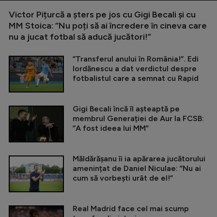
Victor Pițurcă a șters pe jos cu Gigi Becali și cu
MM Stoica: ”Nu poți să ai încredere în cineva care
nu a jucat fotbal să aducă jucători!”
”Transferul anului în România!”. Edi
Iordănescu a dat verdictul despre
fotbalistul care a semnat cu Rapid
Gigi Becali încă îl așteaptă pe
membrul Generației de Aur la FCSB:
”A fost ideea lui MM”
Măldărășanu îi ia apărarea jucătorului
amenințat de Daniel Niculae: ”Nu ai
cum să vorbești urât de el!”
Real Madrid face cel mai scump