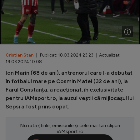
Special
Diverse
Inedit
Clasamente
Cristian Stan
| Publicat: 18.03.2024 23:23 | Actualizat:
19.03.2024 10:08
Ion Marin (68 de ani), antrenorul care l-a debutat
Champions League
în fotbalul mare pe Cosmin Matei (32 de ani), la
Farul Constanța, a reacționat, în exclusivitate
Europa League
pentru iAMsport.ro, la auzul veștii că mijlocașul lui
Conference League
Sepsi a fost prins dopat.
CM 2026
Nu rata știrile, emisiunile și cele mai tari clipuri
Premier League
iAMsport.ro
LaLiga