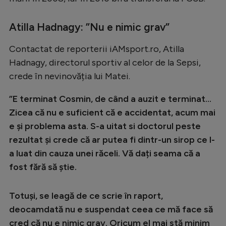
Intră în cont
Creează cont
Atilla Hadnagy: ”Nu e nimic grav”
Contactat de reporterii iAMsport.ro, Atilla
Hadnagy, directorul sportiv al celor de la Sepsi,
crede în nevinovăția lui Matei.
”E terminat Cosmin, de când a auzit e terminat...
Zicea că nu e suficient că e accidentat, acum mai
e și problema asta. S-a uitat si doctorul peste
rezultat și crede că ar putea fi dintr-un sirop ce l-
a luat din cauza unei răceli. Vă dați seama că a
fost fără să știe.
Totuși, se leagă de ce scrie în raport,
deocamdată nu e suspendat ceea ce mă face să
cred că nu e nimic grav. Oricum el mai stă minim