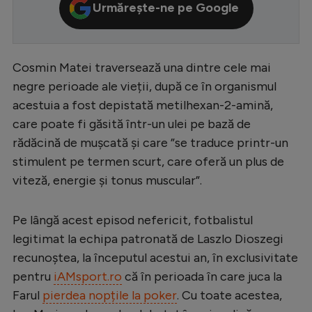
Urmărește-ne pe Google
Serie A
Bundesliga
Cosmin Matei traversează una dintre cele mai
Ligue 1
negre perioade ale vieții, după ce în organismul
Campionate
acestuia a fost depistată metilhexan-2-amină,
Starurile fotbalului
care poate fi găsită într-un ulei pe bază de
rădăcină de mușcată și care ”se traduce printr-un
EURO 2024
stimulent pe termen scurt, care oferă un plus de
Stranieri
viteză, energie și tonus muscular”.
Clasamente
Pe lângă acest episod nefericit, fotbalistul
legitimat la echipa patronată de Laszlo Dioszegi
recunoștea, la începutul acestui an, în exclusivitate
Tenis
pentru
iAMsport.ro
că în perioada în care juca la
Farul
pierdea nopțile la poker
. Cu toate acestea,
Handbal