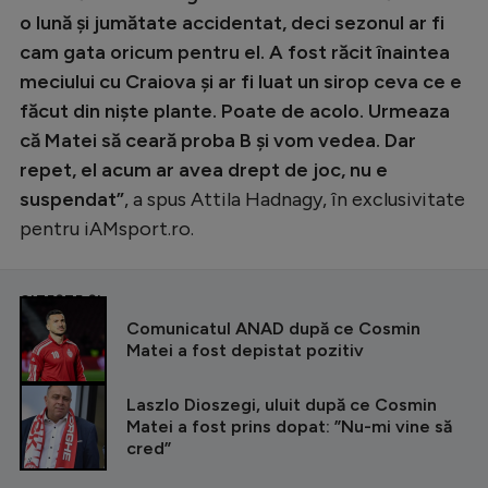
o lună și jumătate accidentat, deci sezonul ar fi
cam gata oricum pentru el. A fost răcit înaintea
meciului cu Craiova și ar fi luat un sirop ceva ce e
făcut din niște plante. Poate de acolo. Urmeaza
că Matei să ceară proba B și vom vedea. Dar
repet, el acum ar avea drept de joc, nu e
suspendat”
, a spus Attila Hadnagy, în exclusivitate
pentru iAMsport.ro.
CITEȘTE ȘI
Comunicatul ANAD după ce Cosmin
Matei a fost depistat pozitiv
Laszlo Dioszegi, uluit după ce Cosmin
Matei a fost prins dopat: ”Nu-mi vine să
cred”