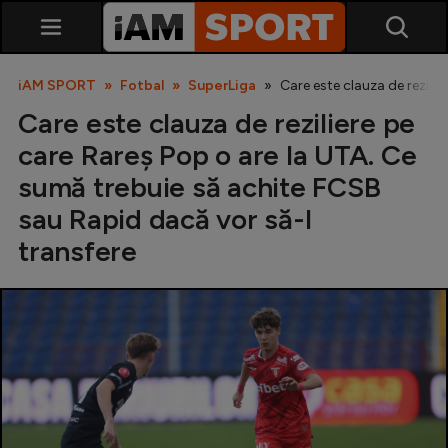
iAM SPORT
Fotbal
SuperLiga
Care este clauza de rezili
Care este clauza de reziliere pe
care Rareș Pop o are la UTA. Ce
sumă trebuie să achite FCSB
sau Rapid dacă vor să-l
transfere
SuperLiga
Liga 2
Cupa României
Echipa Națională
U21
Fotbal feminin