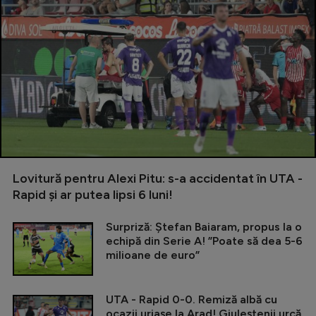
Lovitură pentru Alexi Pitu: s-a accidentat în UTA -
Rapid și ar putea lipsi 6 luni!
Surpriză: Ștefan Baiaram, propus la o
echipă din Serie A! ”Poate să dea 5-6
milioane de euro”
UTA - Rapid 0-0. Remiză albă cu
ocazii uriașe la Arad! Giuleștenii urcă