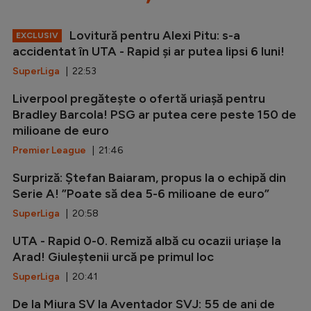
Lovitură pentru Alexi Pitu: s-a
EXCLUSIV
accidentat în UTA - Rapid și ar putea lipsi 6 luni!
SuperLiga
| 22:53
Liverpool pregătește o ofertă uriașă pentru
Bradley Barcola! PSG ar putea cere peste 150 de
milioane de euro
Premier League
| 21:46
Surpriză: Ștefan Baiaram, propus la o echipă din
Serie A! ”Poate să dea 5-6 milioane de euro”
SuperLiga
| 20:58
UTA - Rapid 0-0. Remiză albă cu ocazii uriașe la
Arad! Giuleștenii urcă pe primul loc
SuperLiga
| 20:41
De la Miura SV la Aventador SVJ: 55 de ani de