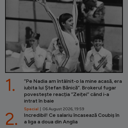
1.
”Pe Nadia am întâlnit-o la mine acasă, era
iubita lui Ștefan Bănică”. Brokerul fugar
povestește reacția ”Zeiței” când i-a
intrat în baie
Special
| 06 August 2026, 19:59
2.
Incredibil! Ce salariu încasează Coubiș în
a liga a doua din Anglia