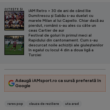
CITEȘTE ȘI
iAM Retro > 30 de ani de când Ilie
Dumitrescu și Sabău s-au duelat cu
marele Milan al lui Capello. Chiar dacă au
pierdut, românii s-au ales cu câte un
ceas Cartier de aur
Festival de goluri în primul meci al
Rapidului din cantonament. Cum s-au
descurcat noile achiziții ale giuleștenilor
în egalul cu locul 4 din a doua ligă a
Turciei
Adaugă iAMsport.ro ca sursă preferată în
Google
rares pop
clauza de reziliere
uta arad