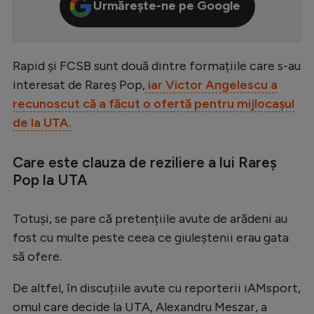
Urmărește-ne pe Google
Serie A
Bundesliga
Rapid și FCSB sunt două dintre formațiile care s-au
Ligue 1
interesat de Rareș Pop,
iar Victor Angelescu a
Campionate
recunoscut că a făcut o ofertă pentru mijlocașul
de la UTA.
Starurile fotbalului
EURO 2024
Care este clauza de reziliere a lui Rareș
Stranieri
Pop la UTA
Clasamente
Totuși, se pare că pretențiile avute de arădeni au
fost cu multe peste ceea ce giuleștenii erau gata
să ofere.
Tenis
De altfel, în discuțiile avute cu reporterii iAMsport,
Handbal
omul care decide la UTA, Alexandru Meszar, a