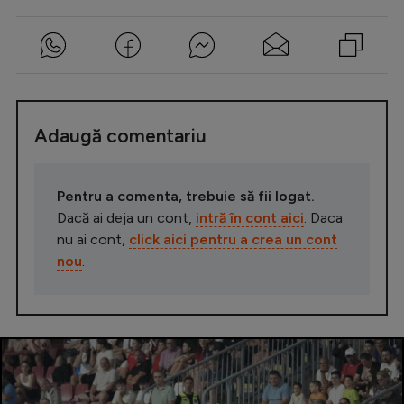
Adaugă comentariu
Pentru a comenta, trebuie să fii logat.
Dacă ai deja un cont,
intră în cont aici
. Daca
nu ai cont,
click aici pentru a crea un cont
nou
.