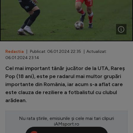
Special
Diverse
Inedit
Clasamente
Redactia
| Publicat: 06.01.2024 22:35 | Actualizat:
06.01.2024 23:14
Cel mai important tânăr jucător de la UTA, Rareș
Champions League
Pop (18 ani), este pe radarul mai multor grupări
importante din România, iar acum s-a aflat care
Europa League
este clauza de reziliere a fotbalistul cu clubul
Conference League
arădean.
CM 2026
Nu rata știrile, emisiunile și cele mai tari clipuri
Premier League
iAMsport.ro
LaLiga