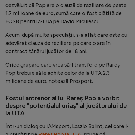
dezvăluit că Pop are o clauză de reziliere de peste
Natație
1,7 milioane de euro, sumă care o fost plătită de
Formula 1
FCSB pentru a-l lua pe David Miculescu.
Gimnastică
Acum, după multe speculații, s-a aflat care este cu
Auto
adevărat clauza de reziliere pe care o are în
Rugby
contract tânărul jucător de 18 ani.
Ciclism
Orice grupare care vrea să-l transfere pe Rareș
Pop trebuie să le achite celor de la UTA 2,3
Alte sporturi
milioane de euro, notează Prosport.
JO 2024
JO 2026
Fostul antrenor al lui Rareș Pop a vorbit
despre "potențialul uriaș" al jucătorului de
la UTA
Într-un dialog cu iAMsport, Laszlo Balint, cel care l-
a pregătit pe
Rareș Pop la UTA,
spune că