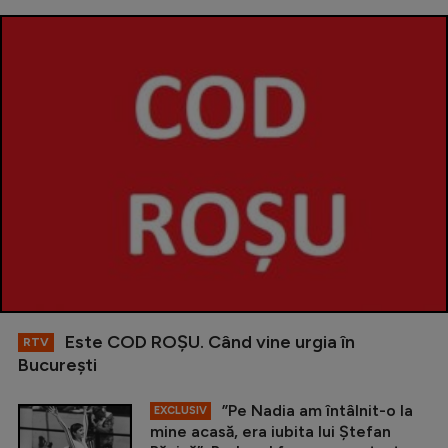
Este COD ROŞU. Când vine urgia în
RTV
Bucureşti
”Pe Nadia am întâlnit-o la
EXCLUSIV
mine acasă, era iubita lui Ștefan